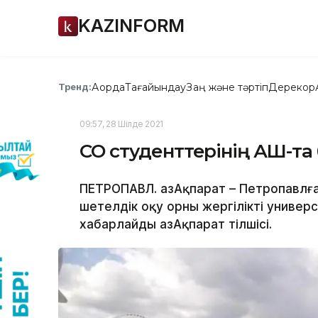
KAZINFORM
Ақорда
Тағайындау
Заң және тәртіп
Дерекқор
Тренд:
09:57, 28 Шілде 2021
СҚО студенттерінің АҚШ-та
ПЕТРОПАВЛ. ҚазАқпарат – Петропавлға
шетелдік оқу орны жергілікті универс
хабарлайды ҚазАқпарат тілшісі.