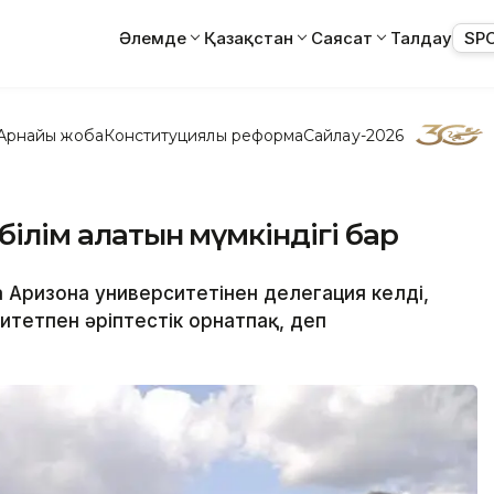
Әлемде
Қазақстан
Саясат
Талдау
SP
Арнайы жоба
Конституциялық реформа
Сайлау-2026
 білім алатын мүмкіндігі бар
 Аризона университетінен делегация келді,
итетпен әріптестік орнатпақ, деп