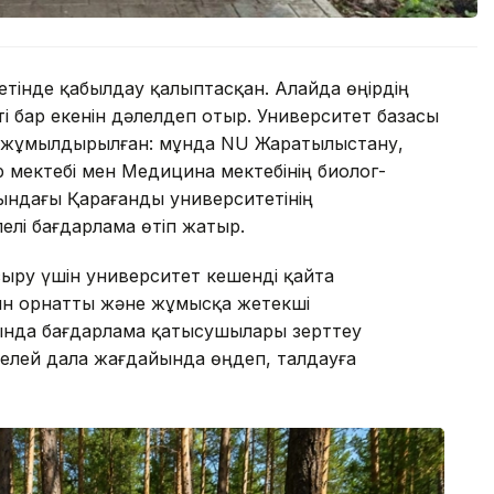
тінде қабылдау қалыптасқан. Алайда өңірдің
 бар екенін дәлелдеп отыр. Университет базасы
де жұмылдырылған: мұнда NU Жаратылыстану,
 мектебі мен Медицина мектебінің биолог-
тындағы Қарағанды университетінің
елі бағдарлама өтіп жатыр.
асыру үшін университет кешенді қайта
ын орнатты және жұмысқа жетекші
ында бағдарлама қатысушылары зерттеу
ікелей дала жағдайында өңдеп, талдауға