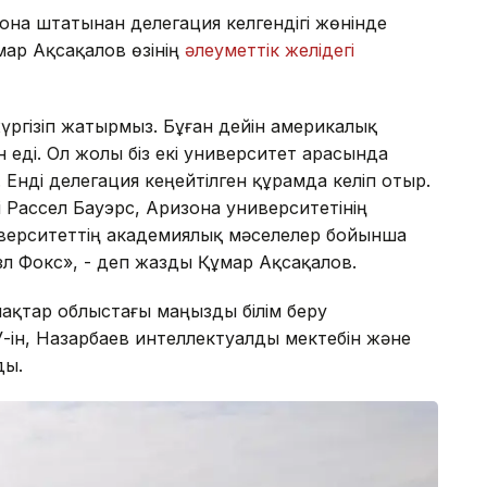
зона штатынан делегация келгендігі жөнінде
мар Ақсақалов өзінің
әлеуметтік желідегі
жүргізіп жатырмыз. Бұған дейін америкалық
 еді. Ол жолы біз екі университет арасында
 Енді делегация кеңейтілген құрамда келіп отыр.
і Рассел Бауэрс, Аризона университетінің
иверситеттің академиялық мәселелер бойынша
зл Фокс», - деп жазды Құмар Ақсақалов.
нақтар облыстағы маңызды білім беру
ін, Назарбаев интеллектуалды мектебін және
ды.