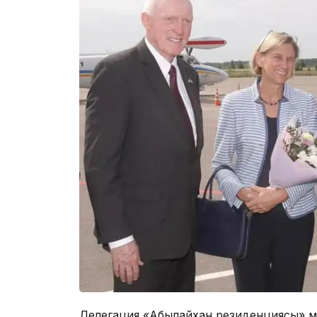
Делегация «Абылайхан резиденциясы» му