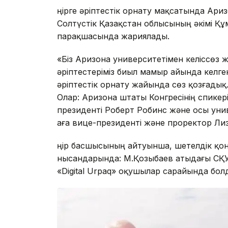
Өңірге әріптестік орнату мақсатында Ари
Солтүстік Қазақстан облысының әкімі Құ
парақшасында жариялады.
«Біз Аризона университетімен келіссөз 
әріптестеріміз биыл мамыр айында келген
әріптестік орнату жайында сөз қозғадық.
Олар: Аризона штаты Конгресінің спикер
президенті Роберт Робинс және осы ун
аға вице-президенті және проректор Ли
Өңір басшысының айтуынша, шетелдік қо
нысандарында: М.Қозыбаев атыдағы СҚУ-
«Digital Urpaq» оқушылар сарайында бол