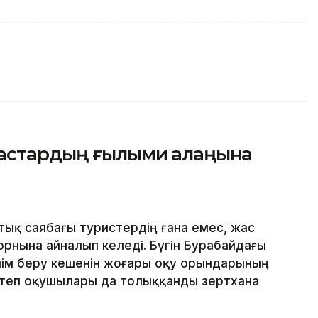
жастардың ғылыми алаңына
ық саябағы туристердің ғана емес, жас
орнына айналып келеді. Бүгін Бурабайдағы
ілім беру кешенін жоғары оқу орындарының
ктеп оқушылары да толыққанды зертхана