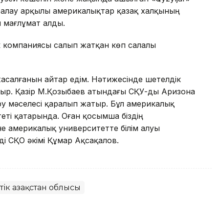
ралау арқылы америкалықтар қазақ халқының
н мағлұмат алды.
к компаниясы салып жатқан көп салалы
асалғанын айтар едім. Нәтижесінде шетелдік
р. Қазір М.Қозыбаев атындағы СҚУ-ды Аризона
еру мәселесі қаралып жатыр. Бұл америкалық
теті қатарында. Оған қосымша біздің
е америкалық университетте білім алуы
ді СҚО әкімі Құмар Ақсақалов.
тік Қазақстан облысы