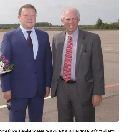
зей кешенін және жақында ашылған «Qyzyljar»