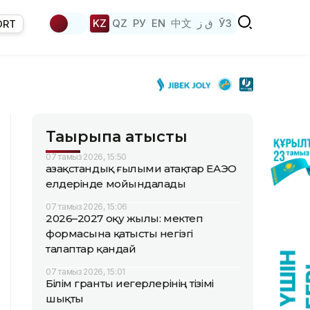
KZ
QZ
РУ
EN
中文
ق ز
ЎЗ
ORT
Тақырыпқа қатысты
07 тамыз 2026, 15:50
Қазақстандық ғылыми атақтар ЕАЭО
елдерінде мойындалады
07 тамыз 2026, 15:06
2026–2027 оқу жылы: мектеп
формасына қатысты негізгі
талаптар қандай
07 тамыз 2026, 15:01
Білім гранты иегерлерінің тізімі
шықты