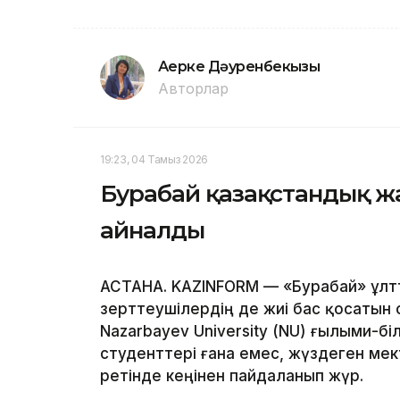
Ақерке Дәуренбекқызы
Авторлар
19:23, 04 Тамыз 2026
Бурабай қазақстандық 
айналды
АСТАНА. KAZINFORM — «Бурабай» ұлтт
зерттеушілердің де жиі бас қосатын 
Nazarbayev University (NU) ғылыми-б
студенттері ғана емес, жүздеген ме
ретінде кеңінен пайдаланып жүр.