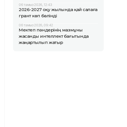
06 тамыз 2026, 12:43
2026-2027 оқу жылында қай салаға
грант көп бөлінді
06 тамыз 2026, 09:42
Мектеп пәндерінің мазмұны
жасанды интеллект бағытында
жаңартылып жатыр