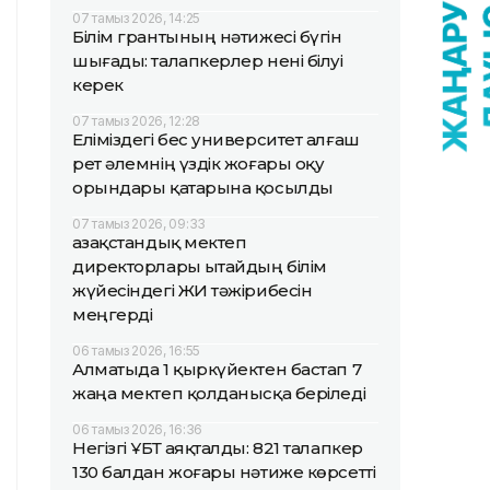
07 тамыз 2026, 14:25
Білім грантының нәтижесі бүгін
шығады: талапкерлер нені білуі
керек
07 тамыз 2026, 12:28
Еліміздегі бес университет алғаш
рет әлемнің үздік жоғары оқу
орындары қатарына қосылды
07 тамыз 2026, 09:33
Қазақстандық мектеп
директорлары Қытайдың білім
жүйесіндегі ЖИ тәжірибесін
меңгерді
06 тамыз 2026, 16:55
Алматыда 1 қыркүйектен бастап 7
жаңа мектеп қолданысқа беріледі
06 тамыз 2026, 16:36
Негізгі ҰБТ аяқталды: 821 талапкер
130 балдан жоғары нәтиже көрсетті