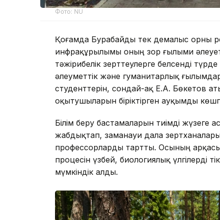
Фото: NU
Қоғамда Бурабайды тек демалыс орны ре
инфрақұрылымы оның зор ғылыми әлеуеті
тәжірибелік зерттеулерге белсенді түр
әлеуметтік және гуманитарлық ғылымдар
студенттерін, сондай-ақ Е.А. Бөкетов а
оқытушыларын біріктірген ауқымды көшп
Білім беру бастамаларын тиімді жүзеге 
жабдықтап, заманауи дала зертханалар
профессорларды тартты. Осының арқас
процесін үзбей, биологиялық үлгілерді т
мүмкіндік алды.