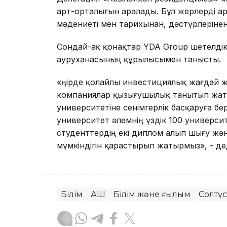
арт-орталығын аралады. Бұл жерлерді а
мәдениеті мен тарихынан, дәстүрлеріне
Сондай-ақ қонақтар YDA Group шетелді
ауруханасының құрылысымен танысты.
«Өңірде қолайлы инвестициялық жағдай ж
компаниялар қызығушылық танытып жаты
университетіне сенімгерлік басқаруға б
университет әлемнің үздік 100 универси
студенттердің екі диплом алып шығу жән
мүмкіндігін қарастырып жатырмыз», - де
Білім
АҚШ
Білім және ғылым
Солтүс