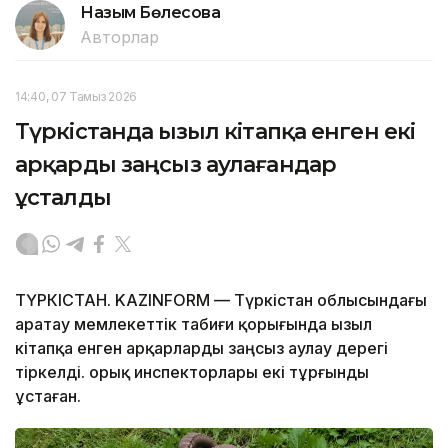
Назым Бөлесова
Авторлар
14:40, 07 Тамыз 2026
Түркістанда Қызыл кітапқа енген екі
арқарды заңсыз аулағандар
ұсталды
ТҮРКІСТАН. KAZINFORM — Түркістан облысындағы
Қаратау мемлекеттік табиғи қорығында Қызыл
кітапқа енген арқарларды заңсыз аулау дерегі
тіркелді. Қорық инспекторлары екі тұрғынды
ұстаған.