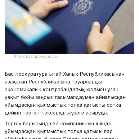
Фото: Бас прокуратура
Бас прокуратура Қытай Халық Республикасынан
Қазақстан Республикасына тауарларды
экономикалық контрабандалық жолмен ұзақ
уақыт бойы заңсыз тасымалдаумен айналысқан
ұйымдасқан қылмыстық топқа қатысты сотқа
дейінгі тергеп-тексеруді жүзеге асыруда.
Тергеу барысында 37 компанияның ішінде
ұйымдасқан қылмыстық топқа қатысы бар