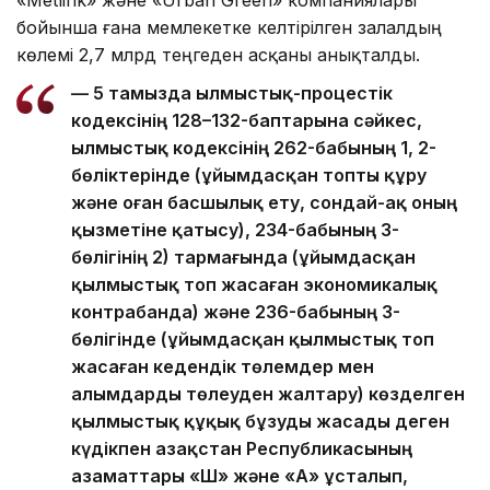
«Metlink» және «Urban Green» компаниялары
бойынша ғана мемлекетке келтірілген залалдың
көлемі 2,7 млрд теңгеден асқаны анықталды.
— 5 тамызда Қылмыстық-процестік
кодексінің 128–132-баптарына сәйкес,
Қылмыстық кодексінің 262-бабының 1, 2-
бөліктерінде (ұйымдасқан топты құру
және оған басшылық ету, сондай-ақ оның
қызметіне қатысу), 234-бабының 3-
бөлігінің 2) тармағында (ұйымдасқан
қылмыстық топ жасаған экономикалық
контрабанда) және 236-бабының 3-
бөлігінде (ұйымдасқан қылмыстық топ
жасаған кедендік төлемдер мен
алымдарды төлеуден жалтару) көзделген
қылмыстық құқық бұзуды жасады деген
күдікпен Қазақстан Республикасының
азаматтары «Ш» және «А» ұсталып,