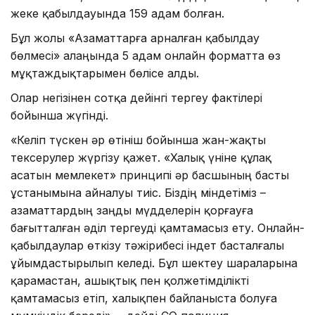
жеке қабылдауында 159 адам болған.
Бұл жолы «Азаматтарға арналған қабылдау
бөлмесі» алаңында 5 адам онлайн форматта өз
мұқтаждықтарымен бөлісе алды.
Олар негізінен сотқа дейінгі тергеу фактілері
бойынша жүгінді.
«Келіп түскен әр өтініш бойынша жан-жақты
тексерулер жүргізу қажет. «Халық үніне құлақ
асатын мемлекет» принципі әр басшының басты
ұстанымына айналуы тиіс. Біздің міндетіміз –
азаматтардың заңды мүдделерін қорғауға
бағытталған әділ тергеуді қамтамасыз ету. Онлайн-
қабылдаулар өткізу тәжірибесі індет басталғалы
ұйымдастырылып келеді. Бұл шектеу шараларына
қарамастан, ашықтық пен қолжетімділікті
қамтамасыз етіп, халықпен байланыста болуға