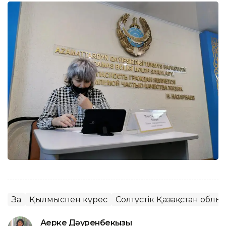
Заң
Қылмыспен күрес
Солтүстік Қазақстан облы
Ақерке Дәуренбекқызы