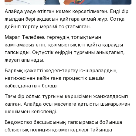
Алайда уәде етілген көмек көрсетілмеген. Енді бір
жылдан бері ақшасын қайтара алмай жүр. Сотқа
дейінгі тергеу мерзімі тоқтатылған.
Марат Төлебаев тергеудің толықтығын
қамтамасыз етіп, қылмыстық істі қайта қарауды
тапсырды. Оңтүстік өңірдің тұрғыны анықталып,
жауап алынады.
Барлық қажетті жедел-тергеу іс-шаралардың
нәтижесінен кейін ғана процестік шешім
қабылданатын болды.
Тағы бір облыс тұрғыны көршісімен жанжалдасып
қалған. Алайда осы мәселеге қатысты шығарылған
шешіммен келіспейді.
Ведомство басшысының тапсырмасы бойынша
облыстық полиция қызметкерлері Тайынша