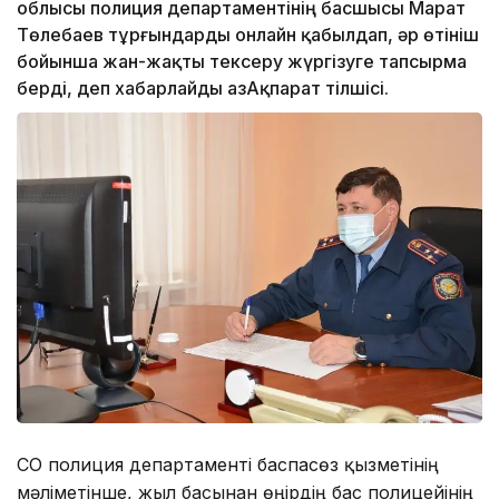
облысы полиция департаментінің басшысы Марат
Төлебаев тұрғындарды онлайн қабылдап, әр өтініш
бойынша жан-жақты тексеру жүргізуге тапсырма
берді, деп хабарлайды ҚазАқпарат тілшісі.
СҚО полиция департаменті баспасөз қызметінің
мәліметінше, жыл басынан өңірдің бас полицейінің