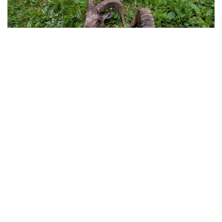
Фото: Қаратау мемлекеттік табиғи қорығы
Қаратау мемлекеттік табиғи қорығы —
Қазақстандағы ерекше қорғалатын табиғи
аумақтардың бірі. Жалпы аумағы 34 300 гектарды
қамтитын қорық 2004 жылы құрылған.
Қорық мәліметінше, жыл басынан бері табиғат
қорғау заңнамасының сақталуын қамтамасыз ету
мақсатында 103 рейд өткізілген. Нәтижесінде бір