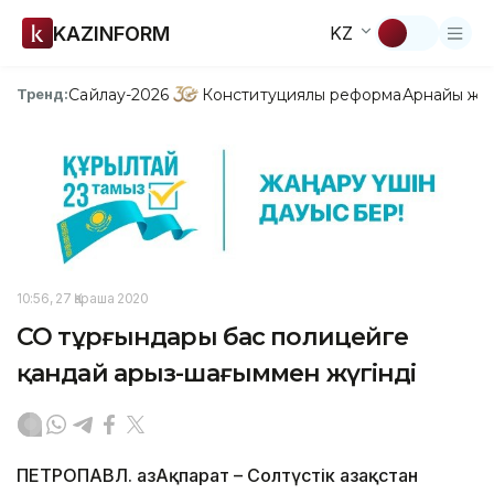
KAZINFORM
KZ
Сайлау-2026
Конституциялық реформа
Арнайы жо
Тренд:
10:56, 27 Қараша 2020
СҚО тұрғындары бас полицейге
қандай арыз-шағыммен жүгінді
ПЕТРОПАВЛ. ҚазАқпарат – Солтүстік Қазақстан