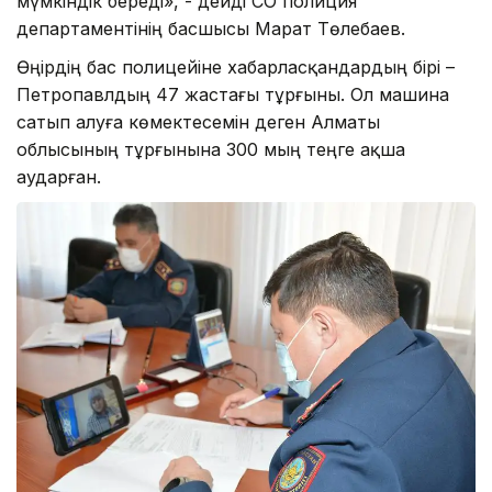
мүмкіндік береді», - дейді СҚО полиция
департаментінің басшысы Марат Төлебаев.
Өңірдің бас полицейіне хабарласқандардың бірі –
Петропавлдың 47 жастағы тұрғыны. Ол машина
сатып алуға көмектесемін деген Алматы
облысының тұрғынына 300 мың теңге ақша
аударған.