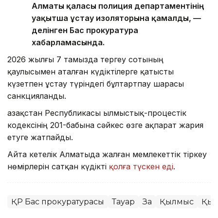
Алматы қаласы полиция департаментінің
уақытша ұстау изоляторына қамалды, —
делінген Бас прокуратура
хабарламасында.
2026 жылғы 7 тамызда тергеу сотының
қаулысымен аталған күдіктілерге қатысты
күзетпен ұстау түріндегі бұлтартпау шарасы
санкцияланды.
Қазақстан Республикасы Қылмыстық-процестік
кодексінің 201-бабына сәйкес өзге ақпарат жария
етуге жатпайды.
Айта кетелік Алматыда жалған мемлекеттік тіркеу
нөмірлерін сатқан күдікті
қолға түскен еді
.
ҚР Бас прокуратурасы
Тауар
Заң
Қылмыс
Қыт