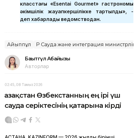
класстағы «Esentai Gourmet» гастрономы
әкімшілік жауапкершілікке тартылды», -
деп хабарлады ведомстводан.
Айыппұл
ҚР Сауда және интеграция министрлігі
Бақытгүл Абайқызы
Авторлар
02:45, 08 Тамыз 2026
Қазақстан Өзбекстанның ең ірі үш
сауда серіктесінің қатарына кірді
АСТАНА. KAZINFORM — 2026 жылдың бірінші