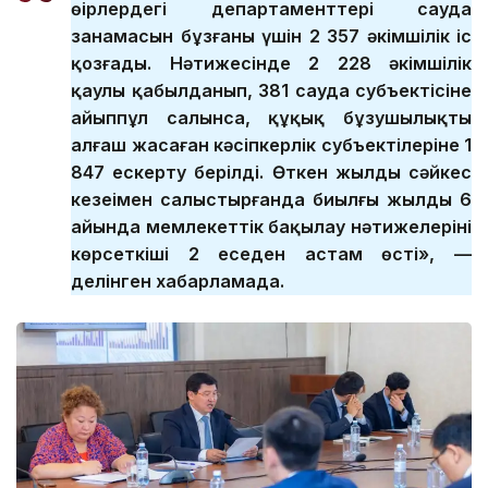
өңірлердегі департаменттері сауда
заңнамасын бұзғаны үшін 2 357 әкімшілік іс
қозғады. Нәтижесінде 2 228 әкімшілік
қаулы қабылданып, 381 сауда субъектісіне
айыппұл салынса, құқық бұзушылықты
алғаш жасаған кәсіпкерлік субъектілеріне 1
847 ескерту берілді. Өткен жылдың сәйкес
кезеңімен салыстырғанда биылғы жылдың 6
айында мемлекеттік бақылау нәтижелерінің
көрсеткіші 2 еседен астам өсті», —
делінген хабарламада.