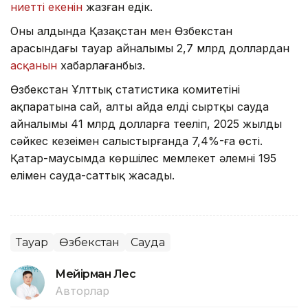
ниетті екенін
жазған едік.
Оның алдында Қазақстан мен Өзбекстан
арасындағы тауар айналымы 2,7 млрд доллардан
асқанын
хабарлағанбыз.
Өзбекстан Ұлттық статистика комитетінің
ақпаратына сай, алты айда елдің сыртқы сауда
айналымы 41 млрд долларға теңеліп, 2025 жылдың
сәйкес кезеңімен салыстырғанда 7,4%-ға өсті.
Қаңтар-маусымда көршілес мемлекет әлемнің 195
елімен сауда-саттық жасады.
Тауар
Өзбекстан
Сауда
Мейірман Лес
Авторлар