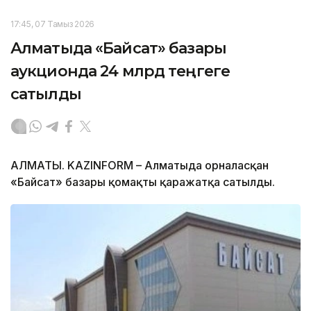
17:45, 07 Тамыз 2026
Алматыда «Байсат» базары
аукционда 24 млрд теңгеге
сатылды
АЛМАТЫ. KAZINFORM – Алматыда орналасқан
«Байсат» базары қомақты қаражатқа сатылды.