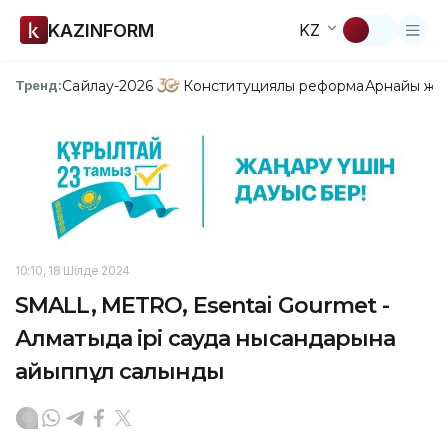
KAZINFORM
KZ
Сайлау-2026
Конституциялық реформа
Арнайы жо
Тренд:
10:10, 18 Шілде 2024
SMALL, METRO, Esentai Gourmet -
Алматыда ірі сауда нысандарына
айыппұл салынды