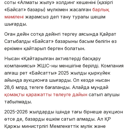
соты «Алматы жылу» холдинг кешенінің (қазіргі
«Байсат» базары) мүлкімен жасалған
барлық
мәмілені
жарамсыз деп тану туралы шешім
шығарды.
Оған дейін сотқа дейінгі тергеу аясында Қайрат
Сатыбалды «Байсат» базарының басым бөлігін өз
еркімен қайтарып берген болатын.
Нысан «Қайтарылған активтерді басқару
компаниясы» ЖШС-ның меншігіне берілді. Компания
алғаш рет «Байсатты» 2025 жылдың қыркүйек
айында аукционға шығарды. Ол кезде нысан
28,6 млрд теңгеге бағаланды. Алайда мұндай
қомақты қаражатты төлеуге дайын
сатып алушы
табылмады.
2025-2026 жылдардың ішінде тағы бірнеше аукцион
өтсе де, базарды ешкім сатып алмады. Ал ҚР
Қаржы министрлігі Мемлекеттік мүлік және