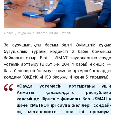
Фото: ҚР Сауда және интеграция министрлігі
Заң бұзушылықтың басым бөлігі Әкімшілік құқық
бұзушылық туралы кодекстің 2 бабы бойынша
байқалып отыр. Бірі — ӘМАТ тауарларына сауда
үстемін арттыру (ӘҚБтК-нің 204-4-бабы), екіншісі —
баға белгілерінің болмауы немесе әртүрлі бағаларды
қолдану (ӘҚБтК-нің 193-бабының 4 және 5-тармағы).
«Сауда үстемесін арттырғаны үшін
Алматы қаласындағы республика
көлемінде бірнеше филиалы бар «SMALL»
және «METRO» ірі сауда желілері, сондай-
ақ мегаполистегі аса ірі премиум-