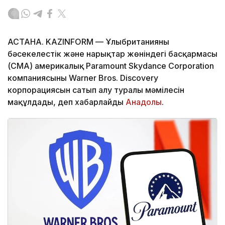
АСТАНА. KAZINFORM — Ұлыбританияның
бәсекелестік және нарықтар жөніндегі басқармасы
(CMA) америкалық Paramount Skydance Corporation
компаниясының Warner Bros. Discovery
корпорациясын сатып алу туралы мәмілесін
мақұлдады, деп хабарлайды
Анадолы
.