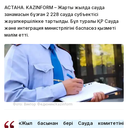
АСТАНА. KAZINFORM – Жарты жылда сауда
заңнамасын бұзған 2 228 сауда субъектісі
жауапкершілікке тартылды. Бұл туралы ҚР Сауда
және интеграция министрлігінің баспасөз қызметі
мәлім етті.
Фото: Виктор Федюнин/Kazinform
«Жыл басынан бері Сауда комитетінің