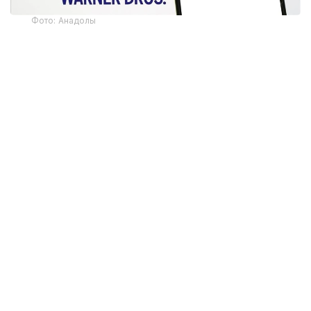
Фото: Анадолы
CMA мәліметінше, реттеуші Paramount Skydance
компаниясының Warner Bros. Discovery-ді сатып
алуына рұқсат берген. Мұндай шешім Paramount
компаниясы Ұлыбритания үкіметіне заңды күші бар
міндеттемелерді ұсынғаннан кейін қабылданды.
Британдық БАҚ-тың хабарлауынша, бұл
міндеттемелердің қатарында Ұлыбритания
экономикасына инвестиция салу да бар. Мәміленің
болжамды құны — 110 млрд доллар.
Еске салайық, сәуір айында мыңнан астам актер,
режиссер және сценарист Paramount Skydance
және Warner Bros. Discovery компанияларының
бірігуіне
наразылық
білдіріп, киноиндустриядағы
бәсекелестік пен жұмысқа орналасу қаупін алға