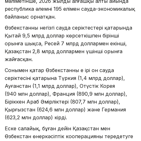
мәліметінше, 2026 жылдың алғашқы алты айында
республика әлемнің 195 елімен сауда-экономикалық
байланыс орнатқан.
Өзбекстанның негізгі сауда серіктестері қатарында
Қытай 9,5 млрд доллар көрсеткішпен бірінші
орынға шықса, Ресей 7 млрд доллармен екінші,
Қазақстан 2,8 млрд доллармен үшінші орынға
жайғасқан.
Сонымен қатар Өзбекстанның ең ірі он сауда
серіктесінің қатарына Түркия (1,4 млрд доллар),
Ауғанстан (1,1 млрд доллар), Оңтүстік Корея
(940 млн доллар), Франция (890,9 млн доллар),
Біріккен Араб Әмірліктері (807,7 млн доллар),
Қырғызстан (624,6 млн доллар) және Германия
(623,2 млн доллар) кірді.
Еске салайық, бұған дейін Қазақстан мен
Өзбекстан өнеркәсіптік кооперацияны тереңдетуге