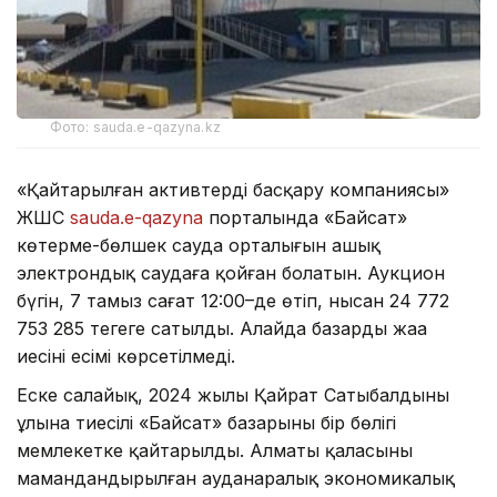
Фото: sauda.e-qazyna.kz
«Қайтарылған активтерді басқару компаниясы»
ЖШС
sauda.е-qazyna
порталында «Байсат»
көтерме-бөлшек сауда орталығын ашық
электрондық саудаға қойған болатын. Аукцион
бүгін, 7 тамыз сағат 12:00–де өтіп, нысан 24 772
753 285 теңгеге сатылды. Алайда базардың жаңа
иесінің есімі көрсетілмеді.
Еске салайық, 2024 жылы Қайрат Сатыбалдының
ұлына тиесілі «Байсат» базарының бір бөлігі
мемлекетке қайтарылды. Алматы қаласының
мамандандырылған ауданаралық экономикалық