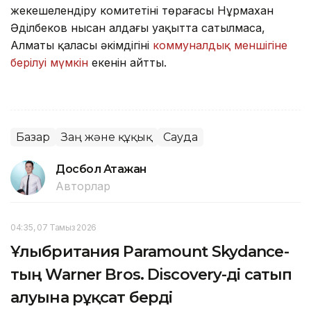
жекешелендіру комитетінің төрағасы Нұрмахан
Әділбеков нысан алдағы уақытта сатылмаса,
Алматы қаласы әкімдігінің
коммуналдық меншігіне
берілуі мүмкін
екенін айтты.
Базар
Заң және құқық
Сауда
Досбол Атажан
Авторлар
04:35, 07 Тамыз 2026
Ұлыбритания Paramount Skydance-
тың Warner Bros. Discovery-ді сатып
алуына рұқсат берді