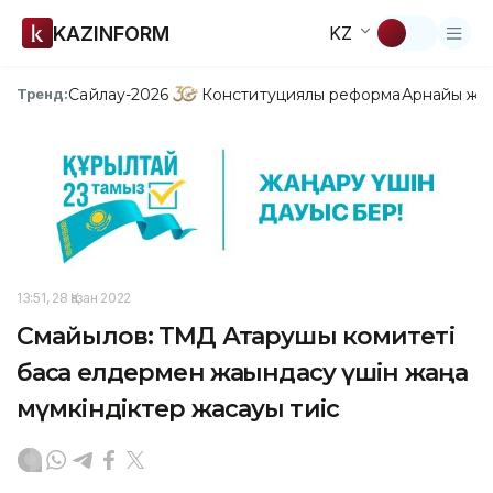
KAZINFORM
KZ
Сайлау-2026
Конституциялық реформа
Арнайы жо
Тренд:
13:51, 28 Қазан 2022
Смайылов: ТМД Атқарушы комитеті
басқа елдермен жақындасу үшін жаңа
мүмкіндіктер жасауы тиіс