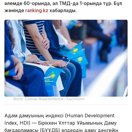
әлемде 60-орында, ал ТМД-да 1-орында тұр. Бұл
жөнінде
ranking.kz
хабарлады.
Фото: Солтан Жексенбеков / Kazinform
Адам дамуының индексі (Human Development
Index, HDI) — Біріккен Ұлттар Ұйымының Даму
бағдарламасы (БҰҰДБ) елдердің даму деңгейін