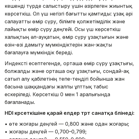
кешенді түрде салыстыру үшін әзірлеген жиынтық
көрсеткіш. Ол үш негізгі бағытты қамтиды: ұзақ әрі
салауатты өмір сүру, білімге қолжетімділік және
лайықты өмір сүру деңгейі. Осы үш көрсеткіш
халықтың әл-ауқатын, өмір сүру ұзақтығын және
өзін-өзі дамыту мүмкіндіктерін жан-жақты
бағалауға мүмкіндік береді.
Индексті есептегенде, орташа өмір сүру ұзақтығы,
болжалды және орташа оқу ұзақтығы, сондай-ақ
сатып алу қабілетінің тепе-теңдігі бойынша жан
басына шаққандағы жалпы ұлттық табыс
ескеріледі. Көрсеткіш 0 мен 1 аралығында
бағаланады.
HDI көрсеткішіне қарай елдер төрт санатқа бөлінеді:
• өте жоғары деңгей — 0,800 және одан жоғары;
• жоғары деңгей — 0,700–0,799;