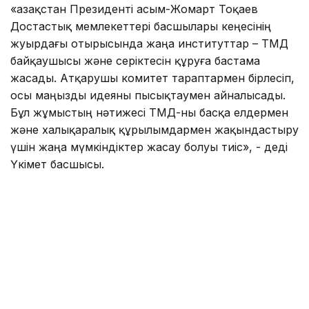
«Қазақстан Президенті Қасым-Жомарт Тоқаев
Достастық мемлекеттері басшылары кеңесінің
жуырдағы отырысында жаңа институттар – ТМД
байқаушысы және серіктесін құруға бастама
жасады. Атқарушы комитет тараптармен бірлесіп,
осы маңызды идеяны пысықтаумен айналысады.
Бұл жұмыстың нәтижесі ТМД-ны басқа елдермен
және халықаралық құрылымдармен жақындастыру
үшін жаңа мүмкіндіктер жасау болуы тиіс», - деді
Үкімет басшысы.