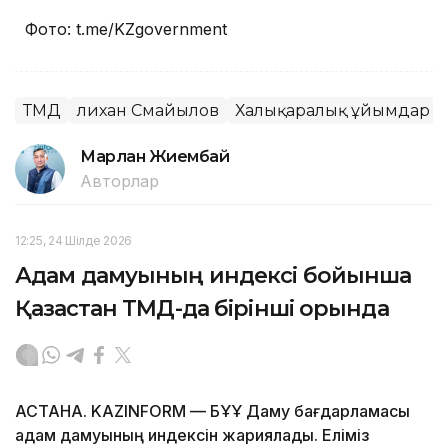
Фото: t.me/KZgovernment
ТМД
Әлихан Смайылов
Халықаралық ұйымдар
Марлан Жиембай
Авторлар
12:25, 24 Шілде 2026
Адам дамуының индексі бойынша
Қазақстан ТМД-да бірінші орында
АСТАНА. KAZINFORM — БҰҰ Даму бағдарламасы
адам дамуының индексін жариялады. Еліміз