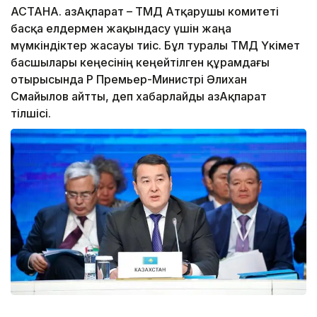
АСТАНА. ҚазАқпарат – ТМД Атқарушы комитеті
басқа елдермен жақындасу үшін жаңа
мүмкіндіктер жасауы тиіс. Бұл туралы ТМД Үкімет
басшылары кеңесінің кеңейтілген құрамдағы
отырысында ҚР Премьер-Министрі Әлихан
Смайылов айтты, деп хабарлайды ҚазАқпарат
тілшісі.