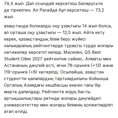
74,4 жыл. Дәл осындай көрсеткіш Беларусьте
де тіркелген. Ал Ресейде бұл көрсеткіш — 73,2
жыл.
Қазақстанда болжалды оқу ұзақтығы 14 жыл болса,
ал орташа оқу ұзақтығы — 12,5 жыл. Айта кету
керек, қазақстандық білім беру жүйесі
халықаралық рейтингтерде тұрақты түрде жоғары
нәтижелер көрсетіп келеді. Мәселен, QS Best
Student Cities 2027 рейтингіне сәйкес, Алматы мен
Астананың деңгейі өсті, яғни 78-орынға (+13) және
119-орынға (+8) көтерілді. Осылайша, Қазақстан
студенттік қалалардың тартымдылығы бойынша
Орталық Азиядағы көшбасшы екенін тағы бір
мәрте дәлелдеді. Рейтингте елдің басты
артықшылықтары ретінде жоғары деңгейдегі
университеттер мен жоғары білімнің қолжетімділігі
атап өтілді.