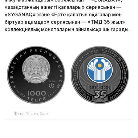
«Қазақстанның ежелгі қалалары» сериясынан —
«SYǴANAQ» және «Есте қалатын оқиғалар мен
біртуар адамдар» сериясынан — «ТМД 35 жыл»
коллекциялық монеталарын айналысқа шығарады.
Фото: Ұлттық банк
Коллекциялық монеталар 2026 жылғы 20 шілдеден