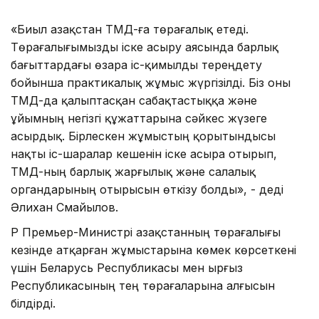
«Биыл Қазақстан ТМД-ға төрағалық етеді.
Төрағалығымызды іске асыру аясында барлық
бағыттардағы өзара іс-қимылды тереңдету
бойынша практикалық жұмыс жүргізілді. Біз оны
ТМД-да қалыптасқан сабақтастыққа және
ұйымның негізгі құжаттарына сәйкес жүзеге
асырдық. Бірлескен жұмыстың қорытындысы
нақты іс-шаралар кешенін іске асыра отырып,
ТМД-ның барлық жарғылық және салалық
органдарының отырысын өткізу болды», - деді
Әлихан Смайылов.
ҚР Премьер-Министрі Қазақстанның төрағалығы
кезінде атқарған жұмыстарына көмек көрсеткені
үшін Беларусь Республикасы мен Қырғыз
Республикасының тең төрағаларына алғысын
білдірді.