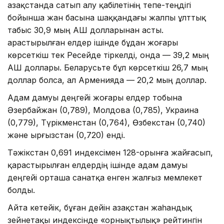
Қазақстанда сатып алу қабілетінің тепе-теңдігі
бойынша жан басына шаққандағы жалпы ұлттық
табыс 30,9 мың АҚШ долларынан асты.
Қарастырылған елдер ішінде бұдан жоғары
көрсеткіш тек Ресейде тіркелді, онда — 39,2 мың
АҚШ доллары. Беларусьте бұл көрсеткіш 26,7 мың
доллар болса, ал Арменияда — 20,2 мың доллар.
Адам дамуы деңгейі жоғары елдер тобына
Әзербайжан (0,789), Молдова (0,785), Украина
(0,779), Түрікменстан (0,764), Өзбекстан (0,740)
және Қырғызстан (0,720) енді.
Тәжікстан 0,691 индексімен 128-орынға жайғасып,
қарастырылған елдердің ішінде адам дамуы
деңгейі орташа санатқа енген жалғыз мемлекет
болды.
Айта кетейік, бұған дейін Қазақстан жаһандық
зейнетақы индексінде «орнықтылық» рейтингін