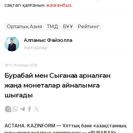
сақтап қалғанын
жазғанбыз
.
Орталық Азия
ТМД
БҰҰ
Рейтинг
Алпамыс Файзолла
Авторлар
18:11, 16 Шілде 2026
Бурабай мен Сығанаққа арналған
жаңа монеталар айналымға
шығады
АСТАНА. KAZINFORM — Ұлттық банк «Қазақстанның
інжу-маржандары» сериясынан — «BURABAY»,