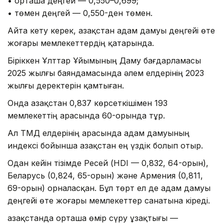
• орташа деңгей — 0,550–0,699;
• төмен деңгей — 0,550-ден төмен.
Айта кету керек, Қазақстан адам дамуы деңгейі өте
жоғары мемлекеттердің қатарында.
Біріккен Ұлттар Ұйымының Даму бағдарламасы
2025 жылғы баяндамасында әлем елдерінің 2023
жылғы деректерін қамтыған.
Онда Қазақстан 0,837 көрсеткішімен 193
мемлекеттің арасында 60-орында тұр.
Ал ТМД елдерінің арасында адам дамуының
индексі бойынша Қазақстан ең үздік болып отыр.
Одан кейін тізімде Ресей (HDI — 0,832, 64-орын),
Беларусь (0,824, 65-орын) және Армения (0,811,
69-орын) орналасқан. Бұл төрт ел де адам дамуы
деңгейі өте жоғары мемлекеттер санатына кіреді.
Қазақстанда орташа өмір сүру ұзақтығы —