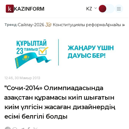
KAZINFORM
KZ
Сайлау-2026
Конституциялық реформа
Арнайы жо
Тренд:
12:46, 30 Мамыр 2013
"Сочи-2014» Олимпиадасында
Қазақстан құрамасы киiп шығатын
киiм үлгiсiн жасаған дизайнердiң
есiмi белгiлi болды