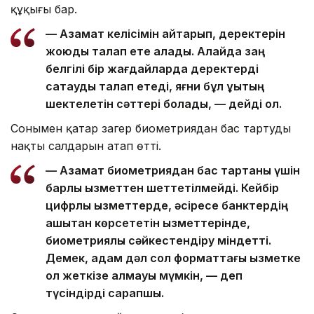
құқығы бар.
— Азамат келісімін қайтарып, деректерін
жоюды талап ете алады. Алайда заң
белгілі бір жағдайларда деректерді
сақтауды талап етеді, яғни бұл құқықтың
шектелетін сәттері болады, — дейді ол.
Сонымен қатар заңгер биометриядан бас тартудың
нақты салдарын атап өтті.
— Азамат биометриядан бас тартқаны үшін
барлық қызметтен шеттетілмейді. Кейбір
цифрлық қызметтерде, әсіресе банктердің
қашықтан көрсететін қызметтерінде,
биометриялық сәйкестендіру міндетті.
Демек, адам дәл сол форматтағы қызметке
қол жеткізе алмауы мүмкін, — деп
түсіндірді сарапшы.