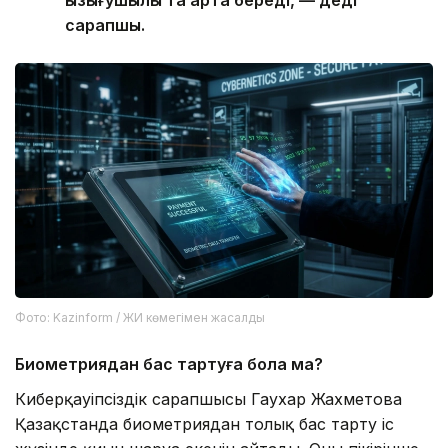
сарапшы.
Фото: Kazinform / ЖИ көмегімен жасалды
Биометриядан бас тартуға бола ма?
Киберқауіпсіздік сарапшысы Гаухар Жахметова
Қазақстанда биометриядан толық бас тарту іс