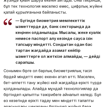
жүзінде қиын шаруа екенін айтады. Оның пікірінше,
бұл тек технология мәселесі емес, цифрлық жүйенің
қалай құрылғанына байланысты.
— Бүгінде биометрия мемлекеттік
қызметтерде де, банк секторында да
кеңінен қолданылады. Мысалы, жеке куәлік
немесе паспорт алу кезінде саусақ ізін
тапсыру міндетті. Сондықтан одан бас
тартқан жағдайда азамат кейбір
қызметтерге қол жеткізе алмайды, — дейді
сарапшы.
Сонымен бірге ол барлық биометриялық тәсіл
бірдей міндетті емес екенін атап өтті. Мәселен,
бет-әлпетті тану жүйесі кей жағдайда ерікті түрде
қолданылады. Алайда мұндай технологиялар да
біртіндеп қалыпты тәжірибеге айналып келеді. Бұл
өз кезегінде ерікті таңдау мен міндетті талаптың
арасындағы шекараны біртіндеп жойып бара