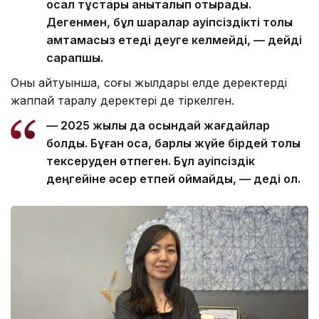
осал тұстары анықталып отырады.
Дегенмен, бұл шаралар қауіпсіздікті толық
қамтамасыз етеді деуге келмейді, — дейді
сарапшы.
Оның айтуынша, соңғы жылдары елде деректердің
жаппай таралу деректері де тіркелген.
— 2025 жылы да осындай жағдайлар
болды. Бұған қоса, барлық жүйе бірдей толық
тексеруден өтпеген. Бұл қауіпсіздік
деңгейіне әсер етпей қоймайды, — деді ол.