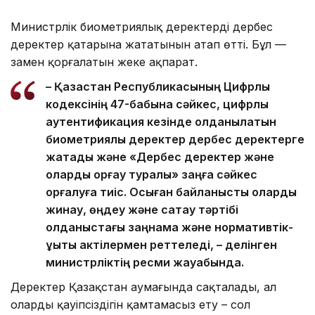
Министрлік биометриялық деректердің дербес
деректер қатарына жататынын атап өтті. Бұл —
заңмен қорғалатын жеке ақпарат.
– Қазақстан Республикасының Цифрлық
кодексінің 47-бабына сәйкес, цифрлық
аутентификация кезінде қолданылатын
биометриялық деректер дербес деректерге
жатады және «Дербес деректер және
оларды қорғау туралы» заңға сәйкес
қорғалуға тиіс. Осыған байланысты оларды
жинау, өңдеу және сақтау тәртібі
қолданыстағы заңнама және нормативтік-
құқықтық актілермен реттеледі, – делінген
министрліктің ресми жауабында.
Деректер Қазақстан аумағында сақталады, ал
олардың қауіпсіздігін қамтамасыз ету – сол