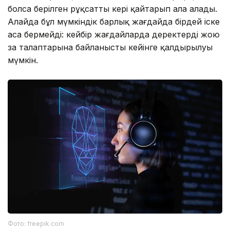
болса берілген рұқсатты кері қайтарып ала алады.
Алайда бұл мүмкіндік барлық жағдайда бірдей іске
аса бермейді: кейбір жағдайларда деректерді жою
заң талаптарына байланысты кейінге қалдырылуы
мүмкін.
Фото: freepik.com