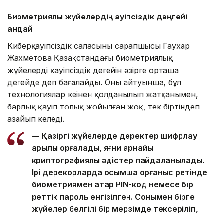
Биометриялық жүйелердің қауіпсіздік деңгейі
қандай
Киберқауіпсіздік саласының сарапшысы Гаухар
Жахметова Қазақстандағы биометриялық
жүйелердің қауіпсіздік деңгейін әзірге орташа
деңгейде деп бағалайды. Оның айтуынша, бұл
технологиялар кеңінен қолданылып жатқанымен,
барлық қауіп толық жойылған жоқ, тек біртіндеп
азайып келеді.
— Қазіргі жүйелерде деректер шифрлау
арқылы қорғалады, яғни арнайы
криптографиялық әдістер пайдаланылады.
Ірі дерекқорларда қосымша қорғаныс ретінде
биометриямен қатар PIN-код немесе бір
реттік пароль енгізілген. Сонымен бірге
жүйелер белгілі бір мерзімде тексеріліп,