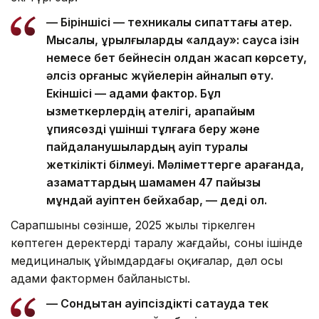
— Біріншісі — техникалық сипаттағы қатер.
Мысалы, құрылғыларды «алдау»: саусақ ізін
немесе бет бейнесін қолдан жасап көрсету,
әлсіз қорғаныс жүйелерін айналып өту.
Екіншісі — адами фактор. Бұл
қызметкерлердің қателігі, қарапайым
құпиясөзді үшінші тұлғаға беру және
пайдаланушылардың қауіп туралы
жеткілікті білмеуі. Мәліметтерге қарағанда,
азаматтардың шамамен 47 пайызы
мұндай қауіптен бейхабар, — деді ол.
Сарапшының сөзінше, 2025 жылы тіркелген
көптеген деректердің таралу жағдайы, соның ішінде
медициналық ұйымдардағы оқиғалар, дәл осы
адами фактормен байланысты.
— Сондықтан қауіпсіздікті сақтауда тек