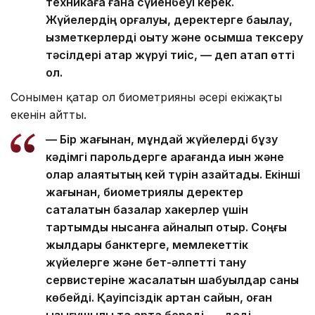
техникаға ғана сүйенбеуі керек.
Жүйелердің қорғалуы, деректерге бақылау,
қызметкерлерді оқыту және қосымша тексеру
тәсілдері қатар жүруі тиіс, — деп атап өтті
ол.
Сонымен қатар ол биометрияның әсері екіжақты
екенін айтты.
— Бір жағынан, мұндай жүйелерді бұзу
кәдімгі парольдерге қарағанда қиын және
олар алаяқтықтың кей түрін азайтады. Екінші
жағынан, биометриялық деректер
сақталатын базалар хакерлер үшін
тартымды нысанға айналып отыр. Соңғы
жылдары банктерге, мемлекеттік
жүйелерге және бет-әлпетті тану
сервистеріне жасалатын шабуылдар саны
көбейді. Қауіпсіздік артқан сайын, оған
қызығушылық та арта береді, — деді