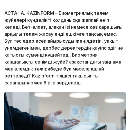
АСТАНА. KAZINFORM – Биометриялық төлем
жүйелері күнделікті қолданысқа жаппай еніп
келеді. Бет-әлпет, алақан ізі немесе көз қарашығы
арқылы төлем жасау енді ешкімге таңсық емес.
Бұл тәсілдер есеп айырысуды жеңілдетіп, уақыт
үнемдегенімен, дербес деректердің қауіпсіздігіне
қатысты күмәнді күшейтеді. Биометрия
қаншалықты сенімді жүйе? Қазақстандағы заңнама
мен әлемдік тәжірибеде бұл мәселе қалай
реттеледі? Kazinform тілшісі тақырыпты
сарапшылармен бірге зерделеді.