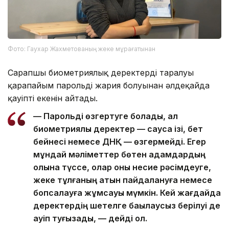
Фото: Гаухар Жахметованың жеке мұрағатынан
Сарапшы биометриялық деректердің таралуы
қарапайым парольдің жария болуынан әлдеқайда
қауіпті екенін айтады.
— Парольді өзгертуге болады, ал
биометриялық деректер — саусақ ізі, бет
бейнесі немесе ДНҚ — өзгермейді. Егер
мұндай мәліметтер бөтен адамдардың
қолына түссе, олар оны несие рәсімдеуге,
жеке тұлғаның атын пайдалануға немесе
бопсалауға жұмсауы мүмкін. Кей жағдайда
деректердің шетелге бақылаусыз берілуі де
қауіп туғызады, — дейді ол.