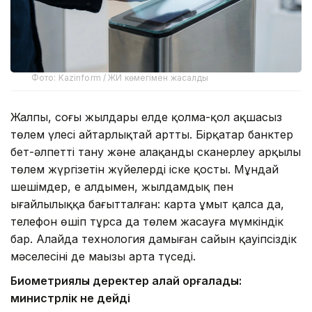
Фото: Kazinform / ЖИ көмегімен жасалды
Жалпы, соңғы жылдары елде қолма-қол ақшасыз
төлем үлесі айтарлықтай артты. Бірқатар банктер
бет-әлпетті тану және алақанды сканерлеу арқылы
төлем жүргізетін жүйелерді іске қосты. Мұндай
шешімдер, ең алдымен, жылдамдық пен
ыңғайлылыққа бағытталған: карта ұмыт қалса да,
телефон өшіп тұрса да төлем жасауға мүмкіндік
бар. Алайда технология дамыған сайын қауіпсіздік
мәселесінің де маңызы арта түседі.
Биометриялық деректер қалай қорғалады:
министрлік не дейді