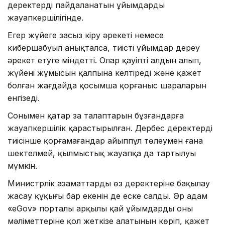
деректерді пайдаланатын ұйымдардың
жауапкершілігінде.
Егер жүйеге заңсыз кіру әрекеті немесе
кибершабуыл анықталса, тиісті ұйымдар дереу
әрекет етуге міндетті. Олар қауіптің алдын алып,
жүйенің жұмысын қалпына келтіреді және қажет
болған жағдайда қосымша қорғаныс шараларын
енгізеді.
Сонымен қатар заң талаптарын бұзғандарға
жауапкершілік қарастырылған. Дербес деректерді
тиісінше қорғамағандар айыппұл төлеумен ғана
шектелмей, қылмыстық жауапқа да тартылуы
мүмкін.
Министрлік азаматтардың өз деректеріне бақылау
жасау құқығы бар екенін де еске салды. Әр адам
«eGov» порталы арқылы қай ұйымдардың оның
мәліметтеріне қол жеткізе алатынын көріп, қажет