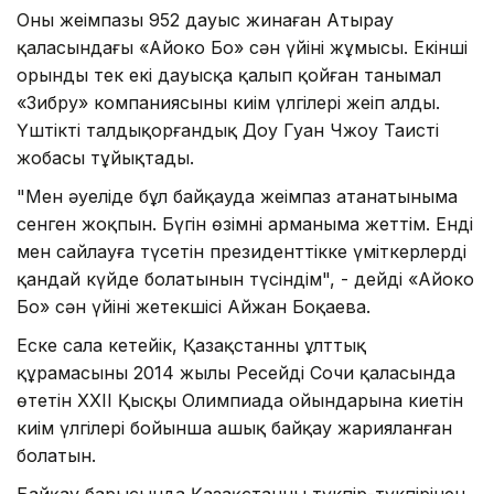
Оның жеңiмпазы 952 дауыс жинаған Атырау
қаласындағы «Айоко Бо» сән үйінің жұмысы. Екiншi
орынды тек екi дауысқа қалып қойған танымал
«Зибру» компаниясының киім үлгілері жеңiп алды.
Үштiктi талдықорғандық Доу Гуан Чжоу Таистің
жобасы тұйықтады.
"Мен әуелiде бұл байқауда жеңiмпаз атанатыныма
сенген жоқпын. Бүгiн өзiмнiң арманыма жеттiм. Ендi
мен сайлауға түсетiн президенттiкке үмiткерлердiң
қандай күйде болатынын түсiндiм", - дейдi «Айоко
Бо» сән үйінің жетекшiсi Айжан Боқаева.
Еске сала кетейiк, Қазақстанның ұлттық
құрамасының 2014 жылы Ресейдің Сочи қаласында
өтетін XXII Қысқы Олимпиада ойындарына киетін
киім үлгілері бойынша ашық байқау жарияланған
болатын.
Байқау барысында Қазақстанның түкпір-түкпірінен