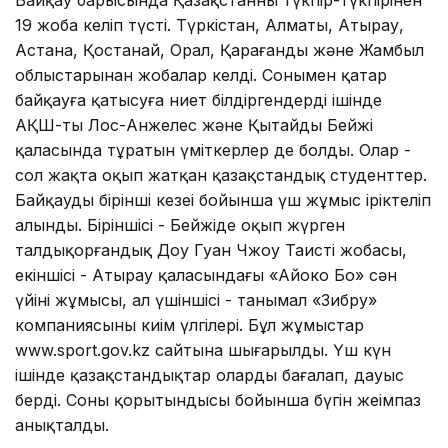
19 жоба келіп түсті. Түркістан, Алматы, Атырау,
Астана, Қостанай, Орал, Қарағанды және Жамбыл
облыстарынан жобалар келдi. Сонымен қатар
байқауға қатысуға ниет білдіргендердің ішінде
АҚШ-тың Лос-Анжелес және Қытайдың Бейжің
қаласында тұратын үміткерлер де болды. Олар -
сол жақта оқып жатқан қазақстандық студенттер.
Байқаудың бірінші кезеңі бойынша үш жұмыс іріктелiп
алынды. Біріншісі - Бейжіңде оқып жүрген
талдықорғандық Доу Гуан Чжоу Таистің жобасы,
екіншісі - Атырау қаласындағы «Айоко Бо» сән
үйінің жұмысы, ал үшіншісі - танымал «Зибру»
компаниясының киім үлгілері. Бұл жұмыстар
www.sport.gov.kz сайтына шығарылды. Үш күн
ішінде қазақстандықтар оларды бағалап, дауыс
бердi. Соның қорытындысы бойынша бүгiн жеңiмпаз
анықталды.