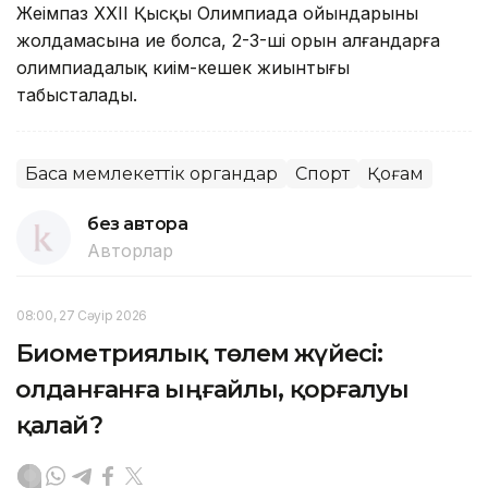
Жеңімпаз XXII Қысқы Олимпиада ойындарының
жолдамасына ие болса, 2-3-ші орын алғандарға
олимпиадалық киім-кешек жиынтығы
табысталады.
Басқа мемлекеттік органдар
Спорт
Қоғам
без автора
Авторлар
08:00, 27 Сәуір 2026
Биометриялық төлем жүйесі:
Қолданғанға ыңғайлы, қорғалуы
қалай?