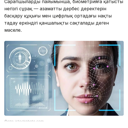
Сарапшылардың пайымынша, биометрияға қатысты
негізгі сұрақ — азаматтың дербес деректерін
басқару құқығы мен цифрлық ортадағы нақты
таңдау еркіндігі қаншалықты сақталады деген
мәселе.
Фото: istockphoto.com