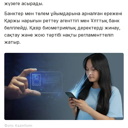
жүзеге асырады.
Банктер мен төлем ұйымдарына арналған ережені
Қаржы нарығын реттеу агенттігі мен Ұлттық банк
белгілейді. Қазір биометриялық деректерді жинау,
сақтау және жою тәртібі нақты регламенттеліп
жатыр.
Фото: Kazinform