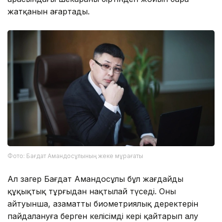
жатқанын аңғартады.
Фото: Бағдат Амандосұлының жеке мұрағаты
Ал заңгер Бағдат Амандосұлы бұл жағдайды
құқықтық тұрғыдан нақтылай түседі. Оның
айтуынша, азаматтың биометриялық деректерін
пайдалануға берген келісімді кері қайтарып алу