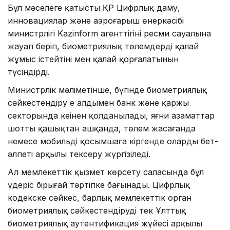
Бұл мәселеге қатысты ҚР Цифрлық даму,
инновациялар және аэроғарыш өнеркәсібі
министрлігі Kazinform агенттігінің ресми сауалына
жауап беріп, биометриялық төлемдердің қалай
жұмыс істейтіні мен қалай қорғалатынын
түсіндірді.
Министрлік мәліметінше, бүгінде биометриялық
сәйкестендіру ең алдымен банк және қаржы
секторында кеңінен қолданылады, яғни азаматтар
шотты қашықтан ашқанда, төлем жасағанда
немесе мобильді қосымшаға кіргенде олардың бет-
әлпеті арқылы тексеру жүргізіледі.
Ал мемлекеттік қызмет көрсету саласында бұл
үдеріс бірыңғай тәртіпке бағынады. Цифрлық
кодекске сәйкес, барлық мемлекеттік орган
биометриялық сәйкестендіруді тек Ұлттық
биометриялық аутентификация жүйесі арқылы