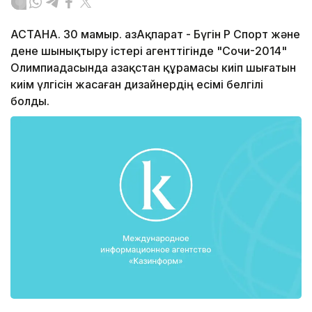
АСТАНА. 30 мамыр. ҚазАқпарат - Бүгiн ҚР Спорт және
дене шынықтыру iстерi агенттiгiнде "Сочи-2014"
Олимпиадасында Қазақстан құрамасы киiп шығатын
киiм үлгiсiн жасаған дизайнердiң есiмi белгiлi
болды.