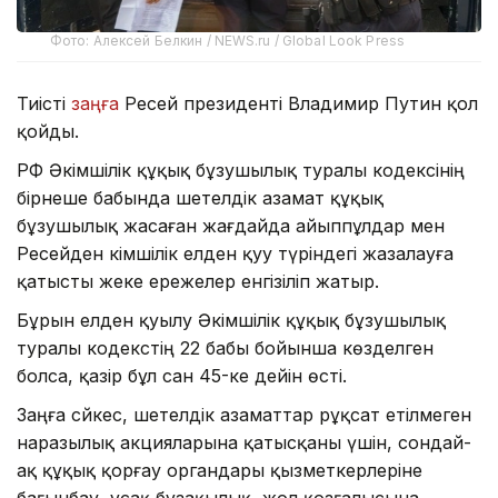
Фото: Алексей Белкин / NEWS.ru / Global Look Press
Тиісті
заңға
Ресей президенті Владимир Путин қол
қойды.
РФ Әкімшілік құқық бұзушылық туралы кодексінің
бірнеше бабында шетелдік азамат құқық
бұзушылық жасаған жағдайда айыппұлдар мен
Ресейден әкімшілік елден қуу түріндегі жазалауға
қатысты жеке ережелер енгізіліп жатыр.
Бұрын елден қуылу Әкімшілік құқық бұзушылық
туралы кодекстің 22 бабы бойынша көзделген
болса, қазір бұл сан 45-ке дейін өсті.
Заңға сәйкес, шетелдік азаматтар рұқсат етілмеген
наразылық акцияларына қатысқаны үшін, сондай-
ақ құқық қорғау органдары қызметкерлеріне