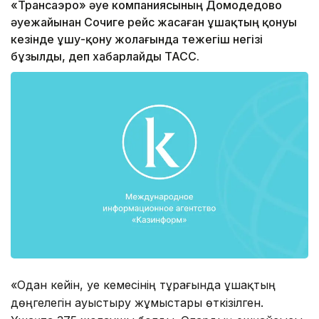
«Трансаэро» әуе компаниясының Домодедово
әуежайынан Сочиге рейс жасаған ұшақтың қонуы
кезінде ұшу-қону жолағында тежегіш негізі
бұзылды, деп хабарлайды ТАСС.
«Одан кейін, әуе кемесінің тұрағында ұшақтың
дөңгелегін ауыстыру жұмыстары өткізілген.