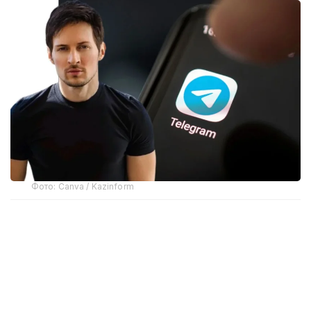
Фото: Canva / Kazinform
Telegram-ның негізін қалаушылардың бірі Павел
Дуров мессенджердің өшірілуіне
«бопсалаушылардың» әрекеті себеп болғанын
мәлімдеді.
Apple өкілдерінің айтуынша, тыйым салынған