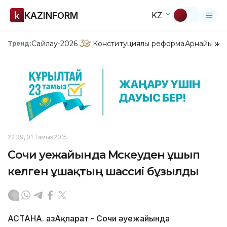
KAZINFORM
KZ
Сайлау-2026
Конституциялық реформа
Арнайы жо
Тренд:
22:39, 01 Тамыз 2015
Сочи әуежайында Мәскеуден ұшып
келген ұшақтың шассиі бұзылды
АСТАНА. ҚазАқпарат - Сочи әуежайында