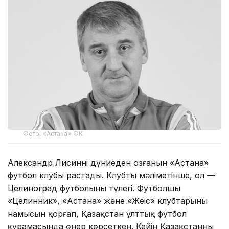
Фото: «Астана» ФК
Александр Лисиннің дүниеден озғанын «Астана»
футбол клубы растады. Клубтың мәліметінше, ол —
Целиноград футболының түлегі. Футболшы
«Целинник», «Астана» және «Жеңіс» клубтарының
намысын қорғап, Қазақстан ұлттық футбол
құрамасында өнер көрсеткен. Кейін Қазақстанның