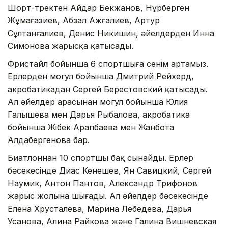
Шорт-тректен Айдар Бекжанов, Нұрберген
Жұмағазиев, Абзал Ажғалиев, Артур
Сұлтанғалиев, Денис Никишин, әйелдерден Инна
Симонова жарысқа қатысады.
Фристайл бойынша 6 спортшыға сенім артамыз.
Ерлерден могул бойынша Дмитрий Рейхерд,
акробатикадан Сергей Берестовский қатысады.
Ал әйелдер арасынан могул бойынша Юлия
Галышева мен Дарья Рыбалова, акробатика
бойынша Жібек Арапбаева мен Жанбота
Алдабергенова бар.
Биатлоннан 10 спортшы бақ сынайды. Ерлер
бәсекесінде Диас Кенешев, Ян Савицкий, Сергей
Наумик, Антон Пантов, Александр Трифонов
жарыс жолына шығады. Ал әйелдер бәсекесінде
Елена Хрусталева, Марина Лебедева, Дарья
Усанова, Алина Райкова және Галина Вишневская