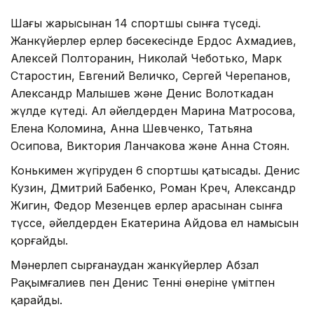
Шаңғы жарысынан 14 спортшы сынға түседі.
Жанкүйерлер ерлер бәсекесінде Ердос Ахмадиев,
Алексей Полторанин, Николай Чеботько, Марк
Старостин, Евгений Величко, Сергей Черепанов,
Александр Малышев және Денис Волоткадан
жүлде күтеді. Ал әйелдерден Марина Матросова,
Елена Коломина, Анна Шевченко, Татьяна
Осипова, Виктория Ланчакова және Анна Стоян.
Конькимен жүгіруден 6 спортшы қатысады. Денис
Кузин, Дмитрий Бабенко, Роман Креч, Александр
Жигин, Федор Мезенцев ерлер арасынан сынға
түссе, әйелдерден Екатерина Айдова ел намысын
қорғайды.
Мәнерлеп сырғанаудан жанкүйерлер Абзал
Рақымғалиев пен Денис Теннің өнеріне үмітпен
қарайды.