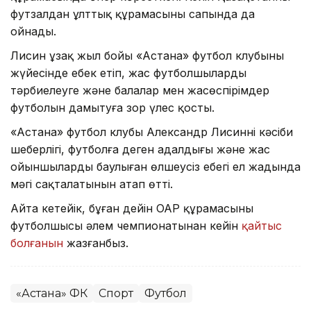
футзалдан ұлттық құрамасының сапында да
ойнады.
Лисин ұзақ жыл бойы «Астана» футбол клубының
жүйесінде еңбек етіп, жас футболшыларды
тәрбиелеуге және балалар мен жасөспірімдер
футболын дамытуға зор үлес қосты.
«Астана» футбол клубы Александр Лисиннің кәсіби
шеберлігі, футболға деген адалдығы және жас
ойыншыларды баулыған өлшеусіз еңбегі ел жадында
мәңгі сақталатынын атап өтті.
Айта кетейік, бұған дейін ОАР құрамасының
футболшысы әлем чемпионатынан кейін
қайтыс
болғанын
жазғанбыз.
«Астана» ФК
Спорт
Футбол