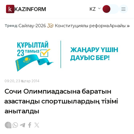
KAZINFORM
KZ
Сайлау-2026
Конституциялық реформа
Арнайы жо
Тренд:
09:20, 23 Қаңтар 2014
Сочи Олимпиадасына баратын
қазақстандық спортшылардың тізімі
анықталды