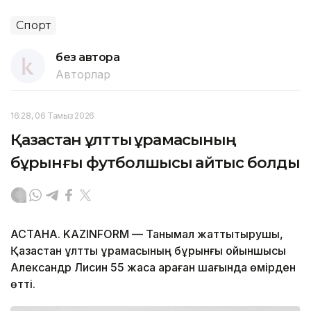
Спорт
без автора
Авторлар
16:28, 06 Тамыз 2026
Қазақстан ұлттық құрамасының
бұрынғы футболшысы қайтыс болды
АСТАНА. KAZINFORM — Танымал жаттықтырушы,
Қазақстан ұлттық құрамасының бұрынғы ойыншысы
Александр Лисин 55 жасқа қараған шағында өмірден
өтті.