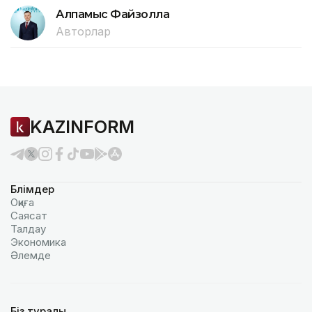
Алпамыс Файзолла
Авторлар
KAZINFORM
Бөлімдер
Оқиға
Саясат
Талдау
Экономика
Әлемде
Біз туралы