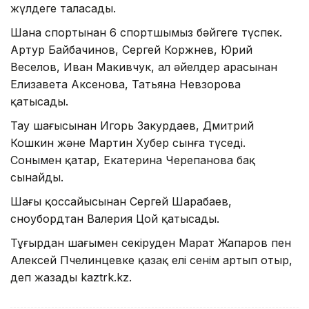
жүлдеге таласады.
Шана спортынан 6 спортшымыз бәйгеге түспек.
Артур Байбачинов, Сергей Коржнев, Юрий
Веселов, Иван Макивчук, ал әйелдер арасынан
Елизавета Аксенова, Татьяна Невзорова
қатысады.
Тау шаңғысынан Игорь Закурдаев, Дмитрий
Кошкин және Мартин Хубер сынға түседі.
Сонымен қатар, Екатерина Черепанова бақ
сынайды.
Шаңғы қоссайысынан Сергей Шарабаев,
сноубордтан Валерия Цой қатысады.
Тұғырдан шаңғымен секіруден Марат Жапаров пен
Алексей Пчелинцевке қазақ елі сенім артып отыр,
деп жазады kaztrk.kz.