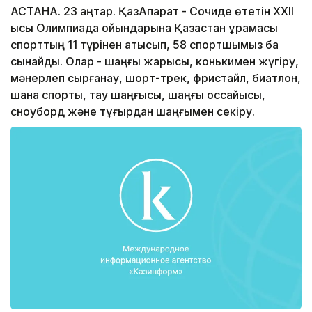
АСТАНА. 23 қаңтар. ҚазАқпарат - Сочиде өтетін ХХII
қысқы Олимпиада ойындарына Қазақстан құрамасы
спорттың 11 түрінен қатысып, 58 спортшымыз бақ
сынайды. Олар - шаңғы жарысы, конькимен жүгіру,
мәнерлеп сырғанау, шорт-трек, фристайл, биатлон,
шана спорты, тау шаңғысы, шаңғы қоссайысы,
сноуборд және тұғырдан шаңғымен секіру.