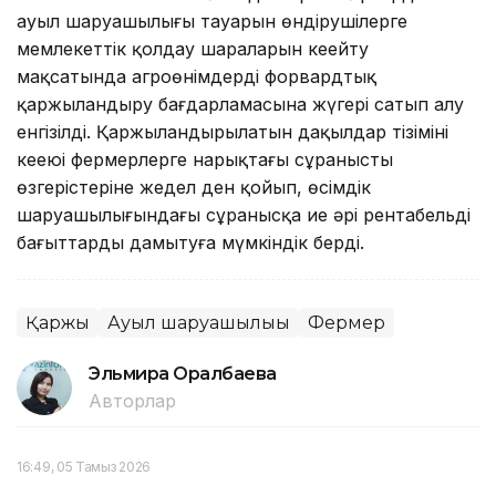
ауыл шаруашылығы тауарын өндірушілерге
мемлекеттік қолдау шараларын кеңейту
мақсатында агроөнімдерді форвардтық
қаржыландыру бағдарламасына жүгері сатып алу
енгізілді. Қаржыландырылатын дақылдар тізімінің
кеңеюі фермерлерге нарықтағы сұраныстың
өзгерістеріне жедел ден қойып, өсімдік
шаруашылығындағы сұранысқа ие әрі рентабельді
бағыттарды дамытуға мүмкіндік берді.
Қаржы
Ауыл шаруашылығы
Фермер
Эльмира Оралбаева
Авторлар
16:49, 05 Тамыз 2026