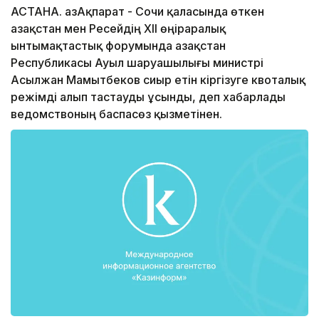
АСТАНА. ҚазАқпарат - Сочи қаласында өткен
Қазақстан мен Ресейдің XII өңіраралық
ынтымақтастық форумында Қазақстан
Республикасы Ауыл шаруашылығы министрі
Асылжан Мамытбеков сиыр етін кіргізуге квоталық
режімді алып тастауды ұсынды, деп хабарлады
ведомствоның баспасөз қызметінен.