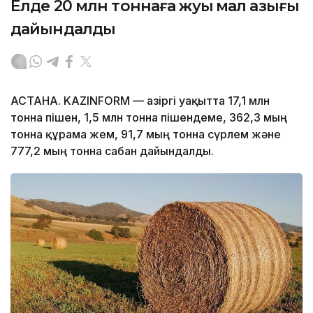
Елде 20 млн тоннаға жуық мал азығы
дайындалды
АСТАНА. KAZINFORM — Қазіргі уақытта 17,1 млн
тонна пішен, 1,5 млн тонна пішендеме, 362,3 мың
тонна құрама жем, 91,7 мың тонна сүрлем және
777,2 мың тонна сабан дайындалды.