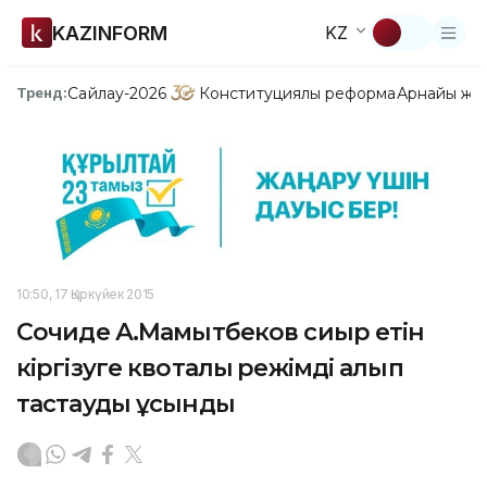
KAZINFORM
KZ
Сайлау-2026
Конституциялық реформа
Арнайы жо
Тренд:
10:50, 17 Қыркүйек 2015
Сочиде А.Мамытбеков сиыр етін
кіргізуге квоталық режімді алып
тастауды ұсынды