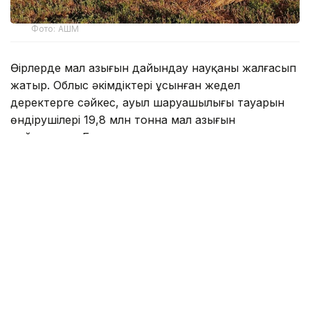
Фото: АШМ
Өңірлерде мал азығын дайындау науқаны жалғасып
жатыр. Облыс әкімдіктері ұсынған жедел
деректерге сәйкес, ауыл шаруашылығы тауарын
өндірушілері 19,8 млн тонна мал азығын
дайындады. Бұл алдағы қысқы малды қорада
ұстау кезеңіне қажетті жоспарлы пішен көлемінің
шамамен 77%.
Қазіргі уақытта 17,1 млн тонна пішен, 1,5 млн тонна
пішендеме, 362,3 мың тонна құрама жем, 91,7 мың
тонна сүрлем және 777,2 мың тонна сабан
дайындалды.
Қысқы малды қорада ұстау кезеңіне қажетті
жемшөп қорын қалыптастыру және сақтандыру
қорын жасау мақсатында «Азық-түлік келісімшарт