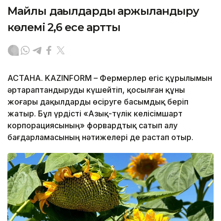
Майлы дақылдарды қаржыландыру
көлемі 2,6 есе артты
АСТАНА. KAZINFORM – Фермерлер егіс құрылымын
әртараптандыруды күшейтіп, қосылған құны
жоғары дақылдарды өсіруге басымдық беріп
жатыр. Бұл үрдісті «Азық-түлік келісімшарт
корпорациясының» форвардтық сатып алу
бағдарламасының нәтижелері де растап отыр.