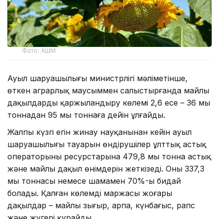
Фото: АШМ
Ауыл шаруашылығы министрлігі мәліметінше,
өткен аграрлық маусыммен салыстырғанда майлы
дақылдарды қаржыландыру көлемі 2,6 есе – 36 мың
тоннадан 95 мың тоннаға дейін ұлғайды.
Жалпы күзгі егін жинау науқанынан кейін ауыл
шаруашылығы тауарын өндірушілер ұлттық астық
операторының ресурстарына 479,8 мың тонна астық
және майлы дақыл өнімдерін жеткізеді. Оның 337,3
мың тоннасы немесе шамамен 70%-ы бидай
болады. Қалған көлемді маржасы жоғары
дақылдар – майлы зығыр, арпа, күнбағыс, рапс
және жүгері құрайды.