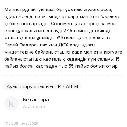
Министрдің айтуынша, бұл ұсыныс жүзеге асса,
одақтас елдің нарығында ірі қара мал етінің бәсекеге
қабілеттілігі артады. Сонымен қатар, ірі қара мал
етінің құн салығын енгізуді 27,5 пайыз деңгейінде
жолға қоюды ұсынды. Өйткені, қазіргі уақытта
Ресей Федерациясының ДСҰ алдындағы
міндеттеріне байланысты, ірі қара мал етін кіргузіге
байланысты ішкі квоталық кедендік құн салығы 15
пайыз болса, квотадан тыс 55 пайыз болып отыр.
Ауыл шаруашылығы
ҚР АШМ
без автора
Авторлар
13:01, 06 Тамыз 2026