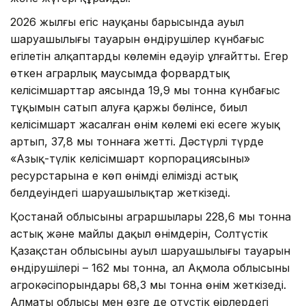
2026 жылғы егіс науқаны барысында ауыл
шаруашылығы тауарын өндірушілер күнбағыс
егілетін алқаптардың көлемін едәуір ұлғайтты. Егер
өткен аграрлық маусымда форвардтық
келісімшарттар аясында 19,9 мың тонна күнбағыс
тұқымын сатып алуға қаржы бөлінсе, биыл
келісімшарт жасалған өнім көлемі екі есеге жуық
артып, 37,8 мың тоннаға жетті. Дәстүрлі түрде
«Азық-түлік келісімшарт корпорациясының»
ресурстарына ең көп өнімді еліміздің астық
белдеуіндегі шаруашылықтар жеткізеді.
Қостанай облысының аграршылары 228,6 мың тонна
астық және майлы дақыл өнімдерін, Солтүстік
Қазақстан облысының ауыл шаруашылығы тауарын
өндірушілері – 162 мың тонна, ал Ақмола облысының
агрокәсіпорындары 68,3 мың тонна өнім жеткізеді.
Алматы облысы мен өзге де оңтүстік өңірлердегі