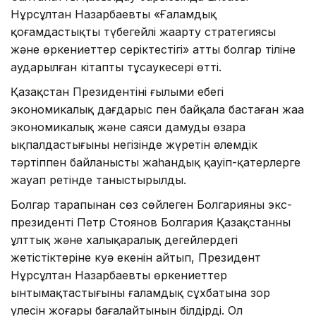
Нұрсұлтан Назарбаевтың «Ғаламдық
қоғамдастықты түбегейлі жаңарту стратегиясы
және өркениеттер серіктестігі» атты болгар тіліне
аударылған кітаптың тұсаукесері өтті.
Қазақстан Президентінің ғылыми еңбегі
экономикалық дағдарыс пен байқала бастаған жаңа
экономикалық және саяси дамудың өзара
ықпалдастығының негізінде жүретін әлемдік
тәртіппен байланысты жаһандық қауіп-қатерлерге
жауап ретінде таныстырылды.
Болгар тарапынан сөз сөйлеген Болгарияның экс-
президенті Петр Стоянов Болгария Қазақстанның
ұлттық және халықаралық деңгейлердегі
жетістіктеріне куә екенін айтып, Президент
Нұрсұлтан Назарбаевтың өркениеттер
ынтымақтастығының ғаламдық сұхбатына зор
үлесін жоғары бағалайтынын білдірді. Ол