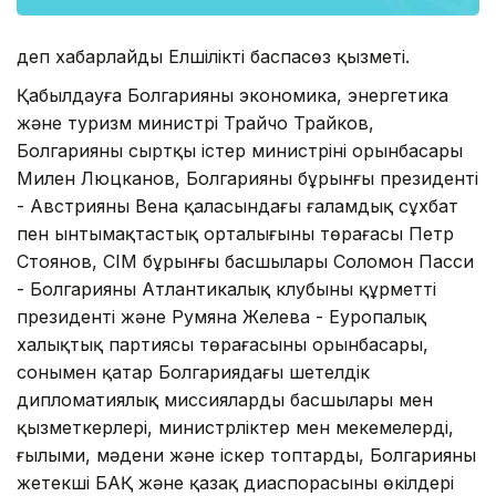
деп хабарлайды Елшіліктің баспасөз қызметі.
Қабылдауға Болгарияның экономика, энергетика
және туризм министрі Трайчо Трайков,
Болгарияның сыртқы істер министрінің орынбасары
Милен Люцканов, Болгарияның бұрынғы президенті
- Австрияның Вена қаласындағы ғаламдық сұхбат
пен ынтымақтастық орталығының төрағасы Петр
Стоянов, СІМ бұрынғы басшылары Соломон Пасси
- Болгарияның Атлантикалық клубының құрметті
президенті және Румяна Желева - Еуропалық
халықтық партиясы төрағасының орынбасары,
сонымен қатар Болгариядағы шетелдік
дипломатиялық миссиялардың басшылары мен
қызметкерлері, министрліктер мен мекемелердің,
ғылыми, мәдени және іскер топтардың, Болгарияның
жетекші БАҚ және қазақ диаспорасының өкілдері