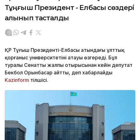
Тұңғыш Президент - Елбасы сөздері
алынып тасталды
ҚР Тұңғыш Президенті-Елбасы атындағы ұлттық
қорғаныс университетінің атауы өзгереді. Бұл
туралы Сенаттың жалпы отырысынан кейін депутат
Бекбол Орынбасар айтты, деп хабарлайды
Kazinform
тілшісі.