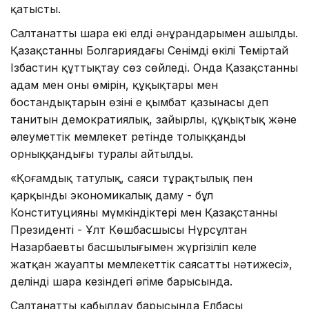
қатысты.
Салтанатты шара екі елдің әнұрандарымен ашылды.
Қазақстанның Болгариядағы Сенімді өкілі Теміртай
Ізбастин құттықтау сөз сөйледі. Онда Қазақстанның
адам мен оның өмiрiн, құқықтары мен
бостандықтарын өзінің ең қымбат қазынасы деп
танитын демократиялық, зайырлы, құқықтық және
әлеуметтiк мемлекет ретiнде толыққанды
орныққандығы туралы айтылды.
«Қоғамдық татулық, саяси тұрақтылық пен
қарқынды экономикалық даму - бұл
Конституцияның мүмкіндіктері мен Қазақстанның
Президенті - Ұлт Көшбасшысы Нұрсұлтан
Назарбаевтың басшылығымен жүргізіліп келе
жатқан жауапты мемлекеттік саясаттың нәтижесі»,
делінді шара кезіндегі әңгіме барысында.
Салтанатты қабылдау барысында Елбасы