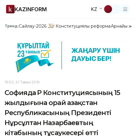
KAZINFORM
KZ
Сайлау-2026
Конституциялық реформа
Арнайы жо
Тренд:
16:53, 31 Тамыз 2010
Софияда ҚР Конституциясының 15
жылдығына орай Қазақстан
Республикасының Президенті
Нұрсұлтан Назарбаевтың
кітабының тұсаукесері өтті