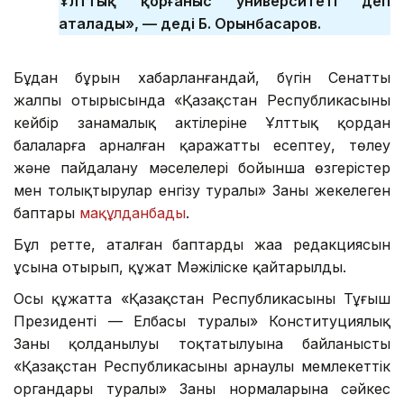
Ұлттық қорғаныс университеті деп
аталады», — деді Б. Орынбасаров.
Бұдан бұрын хабарланғандай, бүгін Сенаттың
жалпы отырысында «Қазақстан Республикасының
кейбір заңнамалық актілеріне Ұлттық қордан
балаларға арналған қаражатты есептеу, төлеу
және пайдалану мәселелері бойынша өзгерістер
мен толықтырулар енгізу туралы» Заңның жекелеген
баптары
мақұлданбады
.
Бұл ретте, аталған баптардың жаңа редакциясын
ұсына отырып, құжат Мәжіліске қайтарылды.
Осы құжатта «Қазақстан Республикасының Тұңғыш
Президенті — Елбасы туралы» Конституциялық
Заңның қолданылуы тоқтатылуына байланысты
«Қазақстан Республикасының арнаулы мемлекеттік
органдары туралы» Заңның нормаларына сәйкес