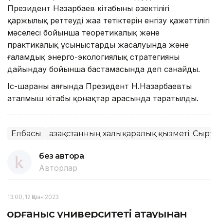
Президент Назарбаев кітабының өзектілігі
қаржылық реттеудің жаңа тетіктерін енгізу қажеттілігі
мәселесі бойынша теоретикалық және
практикалық ұсыныстардың жасалуында және
ғаламдық энерго-экологиялық стратегияны
дайындау бойынша бастамасында деп санайды.
Іс-шараның аяғында Президент Н.Назарбаевтың
аталмыш кітабы қонақтар арасында таратылды.
Елбасы
Қазақстанның халықаралық қызметі. Сыртқ
без автора
Авторлар
13:00, 12 Қазан 2023
Қорғаныс университеті атауынан