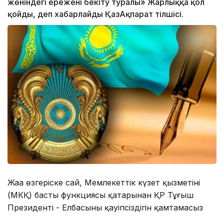
жөніндегі ережені бекіту туралы» Жарлыққа қол
қойды, деп хабарлайды ҚазАқпарат тілшісі.
Жаңа өзгеріске сай, Мемлекеттік күзет қызметінің
(МКҚ) басты функциясы қатарынан ҚР Тұңғыш
Президенті - Елбасының қауіпсіздігін қамтамасыз
ету міндеті алынып тасталды.