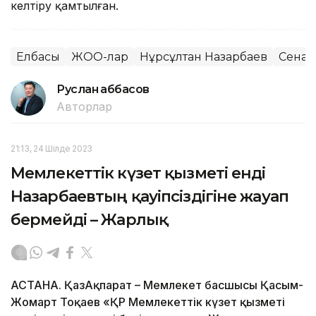
келтіру қамтылған.
Елбасы
ЖОО-лар
Нұрсұлтан Назарбаев
Сенат
Руслан Ғаббасов
Авторлар
21:13, 24 Шілде 2023
Мемлекеттік күзет қызметі енді
Назарбаевтың қауіпсіздігіне жауап
бермейді – Жарлық
АСТАНА. ҚазАқпарат – Мемлекет басшысы Қасым-
Жомарт Тоқаев «ҚР Мемлекеттік күзет қызметі