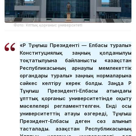
Фото: Ұлттық қорғаныс университеті
«ҚР Тұңғыш Президенті — Елбасы туралы»
Конституциялық заңның қолданылуы
тоқтатылуына байланысты «Қазақстан
Республикасының арнаулы мемлекеттік
органдары туралы» заңның нормаларына
сәйкес келтіру керек болды. Заңда ҚР
Тұңғыш Президенті-Елбасы атындағы
ұлттық қорғаныс университетінде оқыту
мәселелері регламенттелген. Енді осы
университеттің атауы өзгереді, Тұңғыш
Президент-Елбасы деген сөз алынып
тасталады. Қазақстан Республикасының