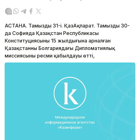
АСТАНА. Тамыздың 31-і. ҚазАқпарат. Тамыздың 30-
да Софияда Қазақстан Республикасы
Конституциясының 15 жылдығына арналған
Қазақстанның Болгариядағы Дипломатиялық
миссиясының ресми қабылдауы өтті,