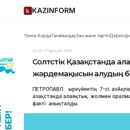
KAZINFORM
Ақорда
Тағайындау
Заң және тәртіп
Дерекқор
Тренд:
20:39, 07 Қыркүйек 2009
Солтүстік Қазақстанда а
жәрдемақысын алудың б
ПЕТРОПАВЛ. Қыркүйектің 7-сі. ҚазАқп
Қазақстанда алаяқтық жолмен ора
факті анықталды.