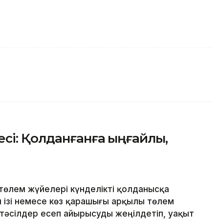
сі: Қолданғанға ыңғайлы,
төлем жүйелері күнделікті қолданысқа
ан ізі немесе көз қарашығы арқылы төлем
 тәсілдер есеп айырысуды жеңілдетіп, уақыт