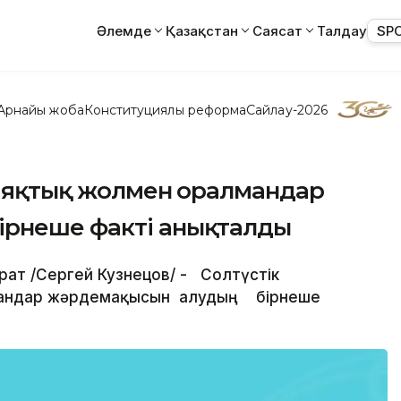
Әлемде
Қазақстан
Саясат
Талдау
SP
Арнайы жоба
Конституциялық реформа
Сайлау-2026
лаяқтық жолмен оралмандар
ірнеше факті анықталды
арат /Сергей Кузнецов/ - Солтүстік
лмандар жәрдемақысын алудың бірнеше