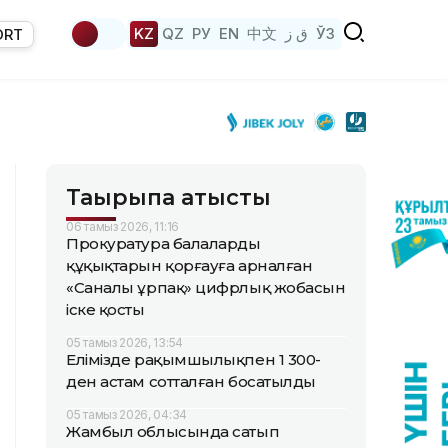
KZ
QZ
РУ
EN
中文
ق ز
ЎЗ
ORT
Тақырыпқа қатысты
06 тамыз 2026, 11:16
Прокуратура балалардың
құқықтарын қорғауға арналған
«Саналы ұрпақ» цифрлық жобасын
іске қосты
05 тамыз 2026, 13:54
Елімізде рақымшылықпен 1 300-
ден астам сотталған босатылды
05 тамыз 2026, 04:34
Жамбыл облысында сатып