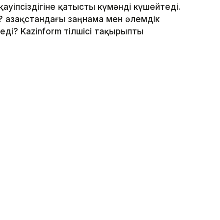
ауіпсіздігіне қатысты күмәнді күшейтеді.
 Қазақстандағы заңнама мен әлемдік
ді? Kazinform тілшісі тақырыпты