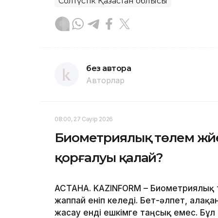
Солтүстік Қазақстан облысы
без автора
Авторлар
08:00, 27 Сәуір 2026
Биометриялық төлем жүйе
қорғалуы қалай?
АСТАНА. KAZINFORM – Биометриялық 
жаппай еніп келеді. Бет-әлпет, алақ
жасау енді ешкімге таңсық емес. Бұл