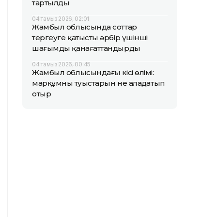
тартылды
04 тамыз 2026, 02:01
Жамбыл облысында соттар
тергеуге қатысты әрбір үшінші
шағымды қанағаттандырды
04 тамыз 2026, 00:45
Жамбыл облысындағы кісі өлімі:
марқұмның туыстарын не алаңдатып
отыр