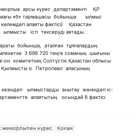
емқорлыққа қарсы күрес департаменті ҚР
тармағы «б» тармақшасы бойынша қылмыс
өлемдегі алаяқтық фактісі) Қазақстан
ылмыстық істі тексеруді аяқтады.
ақпараты бойынша, аталған тұлғалардың
емлекетке 3 696 720 теңге соманың шығыны
-қон комитетінің Солтүстік Қазақстан облысы
Қылмыстық іс Петропавл қаласының
у кезіндегі қылмыстарды анықтау жөніндегі іс-
артаментте алаяқтықтың осындай 8 фактісі
 жемқорлықпен күрес
Қоғам