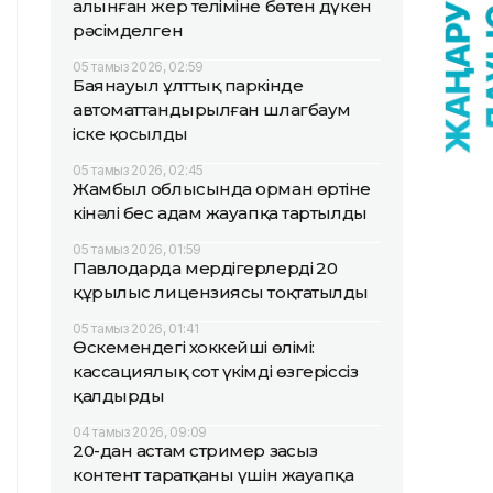
алынған жер теліміне бөтен дүкен
рәсімделген
05 тамыз 2026, 02:59
Баянауыл ұлттық паркінде
автоматтандырылған шлагбаум
іске қосылды
05 тамыз 2026, 02:45
Жамбыл облысында орман өртіне
кінәлі бес адам жауапқа тартылды
05 тамыз 2026, 01:59
Павлодарда мердігерлердің 20
құрылыс лицензиясы тоқтатылды
05 тамыз 2026, 01:41
Өскемендегі хоккейші өлімі:
кассациялық сот үкімді өзгеріссіз
қалдырды
04 тамыз 2026, 09:09
20-дан астам стример заңсыз
контент таратқаны үшін жауапқа