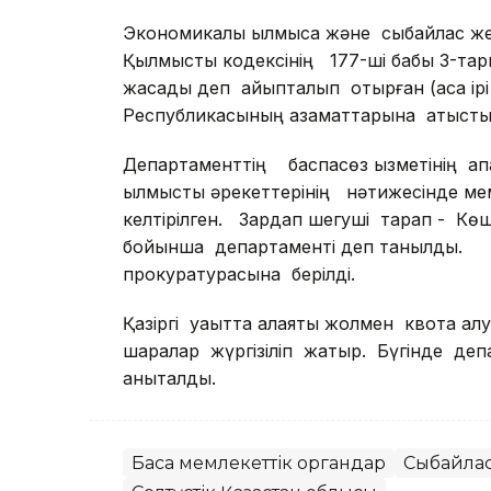
Экономикалық қылмысқа және сыбайлас ж
Қылмыстық кодексінің 177-ші бабы 3-
жасады деп айыпталып отырған (аса ірі к
Республикасының азаматтарына қатысты қ
Департаменттің баспасөз қызметінің 
қылмыстық әрекеттерінің нәтижесінде м
келтірілген. Зардап шегуші тарап - Көші
бойынша департаменті деп танылды. 
прокуратурасына берілді.
Қазіргі уақытта алаяқтық жолмен квота ал
шаралар жүргізіліп жатыр. Бүгінде деп
анықталды.
Басқа мемлекеттік органдар
Сыбайлас