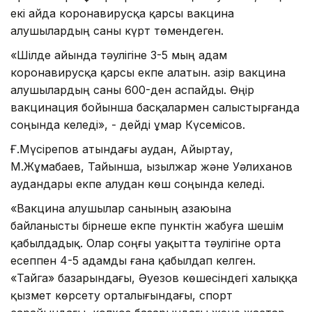
екі айда коронавирусқа қарсы вакцина
алушылардың саны күрт төмендеген.
«Шілде айында тәулігіне 3-5 мың адам
коронавирусқа қарсы екпе алатын. Қазір вакцина
алушылардың саны 600-ден аспайды. Өңір
вакцинация бойынша басқалармен салыстырғанда
соңында келеді», - дейді Құмар Күсемісов.
Ғ.Мүсірепов атындағы аудан, Айыртау,
М.Жұмабаев, Тайынша, Қызылжар және Уәлиханов
аудандары екпе алудан көш соңында келеді.
«Вакцина алушылар санының азаюына
байланысты бірнеше екпе пунктін жабуға шешім
қабылдадық. Олар соңғы уақытта тәулігіне орта
есеппен 4-5 адамды ғана қабылдап келген.
«Тайга» базарындағы, Әуезов көшесіндегі халыққа
қызмет көрсету орталығындағы, спорт