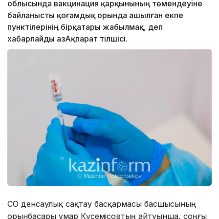
облысында вакцинация қарқынының төмендеуіне
байланысты қоғамдық орында ашылған екпе
пунктілерінің бірқатары жабылмақ, деп
хабарлайды ҚазАқпарат тілшісі.
СҚО денсаулық сақтау басқармасы басшысының
орынбасары Құмар Күсемісовтың айтуынша, соңғы