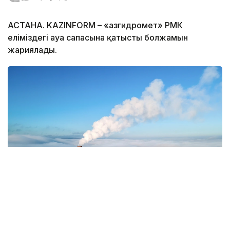
АСТАНА. KAZINFORM – «Қазгидромет» РМК
еліміздегі ауа сапасына қатысты болжамын
жариялады.
Фото: Magnific.com
5 тамызда қолайсыз метеорологиялық