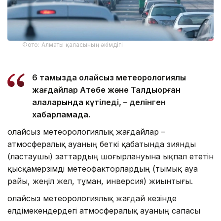
Фото: Алматы қаласының әкімдігі
6 тамызда қолайсыз метеорологиялық
жағдайлар Ақтөбе және Талдықорған
қалаларында күтіледі, – делінген
хабарламада.
Қолайсыз метеорологиялық жағдайлар –
атмосфералық ауаның беткі қабатында зиянды
(ластаушы) заттардың шоғырлануына ықпал ететін
қысқамерзімді метеофакторлардың (тымық ауа
райы, жеңіл жел, тұман, инверсия) жиынтығы.
Қолайсыз метеорологиялық жағдай кезінде
елдімекендердегі атмосфералық ауаның сапасы