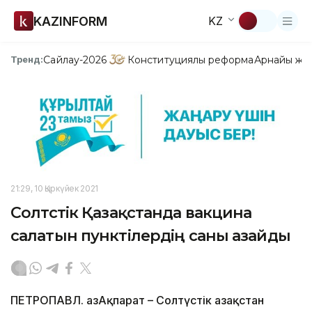
KAZINFORM
KZ
Сайлау-2026
Конституциялық реформа
Арнайы жо
Тренд:
21:29, 10 Қыркүйек 2021
Солтүстік Қазақстанда вакцина
салатын пунктілердің саны азайды
ПЕТРОПАВЛ. ҚазАқпарат – Солтүстік Қазақстан