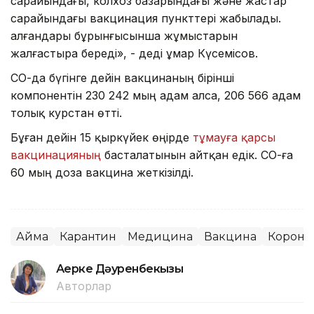
сарайындағы, колхоз базарындағы және жастар
сарайындағы вакцинация пункттері жабылады.
Қалғандары бұрынғысынша жұмыстарын
жалғастыра береді», - деді Құмар Күсемісов.
СҚО-да бүгінге дейін вакцинаның бірінші
компонентін 230 242 мың адам алса, 206 566 адам
толық курстан өтті.
Бұған дейін 15 қыркүйек өңірде
тұмауға қарсы
вакцинацияның
басталатынын айтқан едік. СҚО-ға
60 мың доза вакцина жеткізілді.
Аймақ
Карантин
Медицина
Вакцина
Корона
Ақерке Дәуренбекқызы
Авторлар