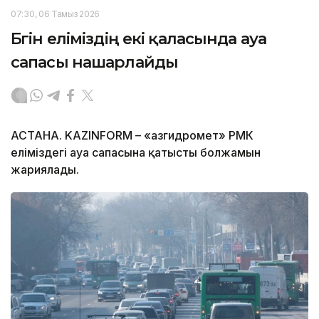
07:30, 06 Тамыз 2026
Бүгін еліміздің екі қаласында ауа
сапасы нашарлайды
АСТАНА. KAZINFORM – «Қазгидромет» РМК
еліміздегі ауа сапасына қатысты болжамын
жариялады.