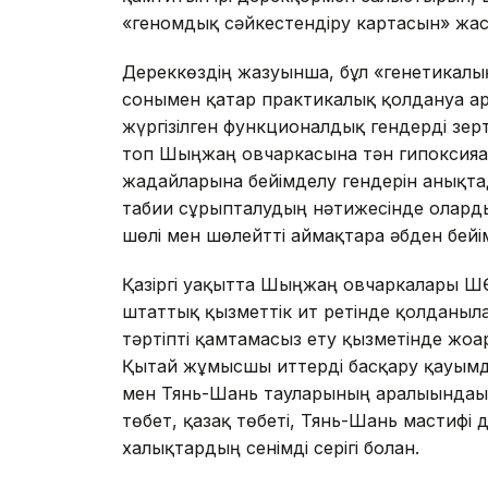
«геномдық сәйкестендіру картасын» жа
Дереккөздің жазуынша, бұл «генетикалы
сонымен қатар практикалық қолдануға арн
жүргізілген функционалдық гендерді зе
топ Шыңжаң овчаркасына тән гипоксияға 
жағдайларына бейімделу гендерін анықта
табиғи сұрыпталудың нәтижесінде олардың
шөлі мен шөлейтті аймақтарға әбден бейім
Қазіргі уақытта Шыңжаң овчаркалары Ш
штаттық қызметтік ит ретінде қолданыл
тәртіпті қамтамасыз ету қызметінде жоғар
Қытай жұмысшы иттерді басқару қауым
мен Тянь-Шань тауларының аралығындағы
төбет, қазақ төбеті, Тянь-Шань мастифі 
халықтардың сенімді серігі болған.