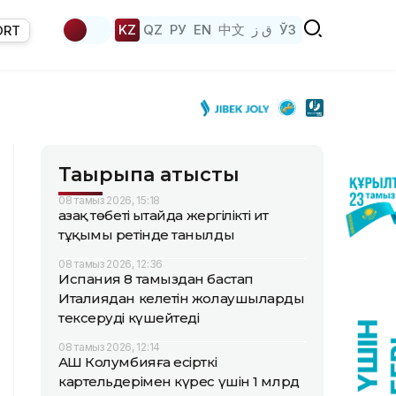
KZ
QZ
РУ
EN
中文
ق ز
ЎЗ
ORT
Тақырыпқа қатысты
08 тамыз 2026, 15:18
Қазақ төбеті Қытайда жергілікті ит
тұқымы ретінде танылды
08 тамыз 2026, 12:36
Испания 8 тамыздан бастап
Италиядан келетін жолаушыларды
тексеруді күшейтеді
08 тамыз 2026, 12:14
АҚШ Колумбияға есірткі
картельдерімен күрес үшін 1 млрд