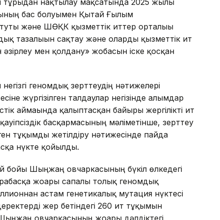
 тұрғыдан нақтылау мақсатында 2025 жылғы
ының бас болуымен Қытай Ғылым
туты және ШӨҚК қызметтік иттер орталығы
ық тазалығын сақтау және оларды қызметтік ит
ын әзірлеу мен қолдану» жобасын іске қосқан
 негізгі геномдық зерттеудің нәтижелері
іне жүргізілген талдаулар негізінде ғалымдар
к аймағында қалыптасқан байырғы жергілікті ит
ауіпсіздік басқармасының мәліметінше, зерттеу
ен тұқымды жетілдіру нәтижесінде пайда
ласқа нүкте қойылды.
е ай бойы Шыңжаң овчаркасының бүкіл өлкедегі
дарабасқа жоғары сапалы толық геномдық
иллионнан астам генетикалық мутация нүктесі
еректерді жер бетіндегі 260 ит тұқымын
Шыңжаң овчаркасының жоғары дәлдіктегі