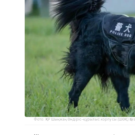
Фото: ҚХР Шыңжаң Өндіріс-құрылыс корпусы (ШӨҚК) Қоғ