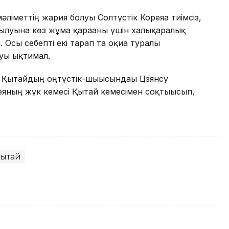
ліметтің жария болуы Солтүстік Кореяға тиімсіз,
луына көз жұма қарағаны үшін халықаралық
Осы себепті екі тарап та оқиға туралы
уы ықтимал.
а Қытайдың оңтүстік-шығысындағы Цзянсу
яның жүк кемесі Қытай кемесімен соқтығысып,
ытай