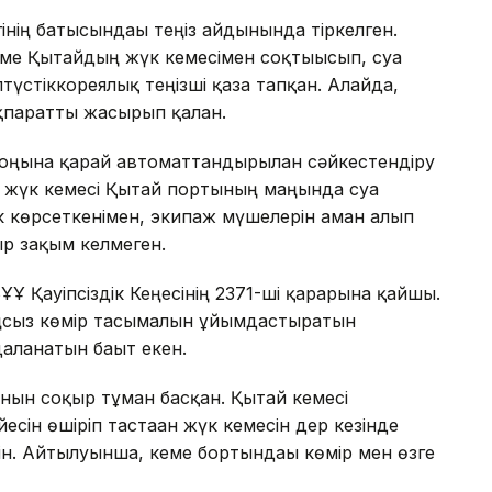
гінің батысындағы теңіз айдынында тіркелген.
кеме Қытайдың жүк кемесімен соқтығысып, суға
түстіккореялық теңізші қаза тапқан. Алайда,
ақпаратты жасырып қалған.
ңына қарай автоматтандырылған сәйкестендіру
ық жүк кемесі Қытай портының маңында суға
к көрсеткенімен, экипаж мүшелерін аман алып
ыр зақым келмеген.
Ұ Қауіпсіздік Кеңесінің 2371-ші қарарына қайшы.
заңсыз көмір тасымалын ұйымдастыратын
аланатын бағыт екен.
йдынын соқыр тұман басқан. Қытай кемесі
сін өшіріп тастаған жүк кемесін дер кезінде
ін. Айтылуынша, кеме бортындағы көмір мен өзге