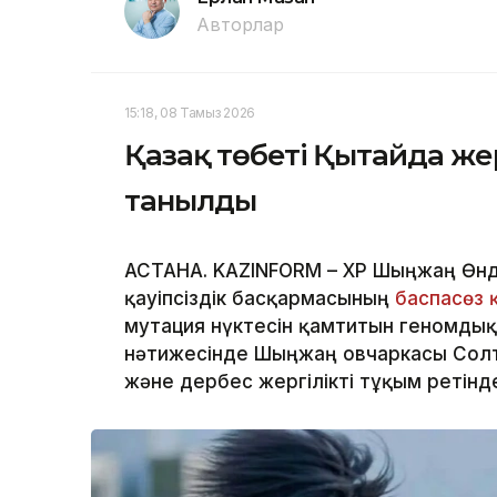
Авторлар
15:18, 08 Тамыз 2026
Қазақ төбеті Қытайда жер
танылды
АСТАНА. KAZINFORM – ҚХР Шыңжаң Өнд
қауіпсіздік басқармасының
баспасөз 
мутация нүктесін қамтитын геномдық
нәтижесінде Шыңжаң овчаркасы Солтү
және дербес жергілікті тұқым ретінд