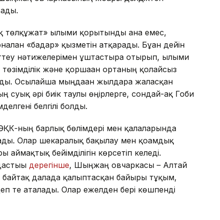
сады.
қ төлқұжат» ғылыми қорытынды ғана емес,
алған «бағдар» қызметін атқарады. Бұған дейін
рттеу нәтижелерімен ұштастыра отырып, ғылыми
төзімділік және қоршаған ортаның қолайсыз
ды. Осылайша мыңдаған жылдарға жалғасқан
 суық әрі биік таулы өңірлерге, сондай-ақ Гоби
делгені белгілі болды.
ӨҚК-ның барлық бөлімдері мен қалаларында
ады. Олар шекаралық бақылау мен қоғамдық
ы аймақтық бейімділігін көрсетіп келеді.
дастығы
дерегінше
, Шыңжаң овчаркасы – Алтай
 байтақ далада қалыптасқан байырғы тұқым,
деп те аталады. Олар ежелден бері көшпенді