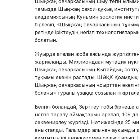
Шыңжаң овчаркасының шығу тегін ғылыми
тамызда Шыңжаң саяси-құқық институт
академиясының Куньмин зоология инсти
бірлесіп, «Шыңжаң овчаркасының тұқымд
ретінде іріктеудің негізгі технологиялар
болатын.
Жуырда аталған жоба аясында жүргізілген
жарияланды. Миллиондаған мутация нүктес
Шыңжаң овчаркасының Қытайдың солтүсті
тұқымы екенін растады. ШӨҚК Қоғамдық қ
Шыңжаң овчаркасының «сырттан әкелінг
болғаны» туралы ұзаққа созылған пікірта
Белгілі болғандай, Зерттеу тобы бірнеш
негізгі таралу аймақтарын аралап, 109 
секвенирлеу жүргізді. Нәтижесінде 25 м
анықталды. Ғалымдар алынған ауқымды д
қамтитын ірі дерекқормен салыстырып, 