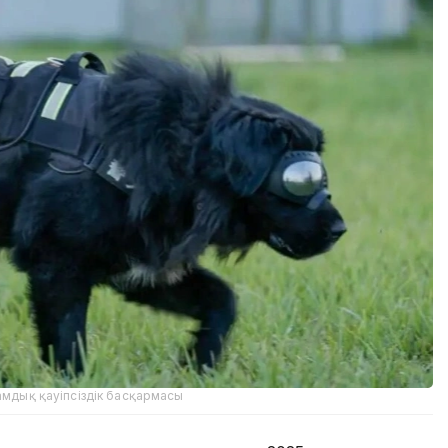
амдық қауіпсіздік басқармасы