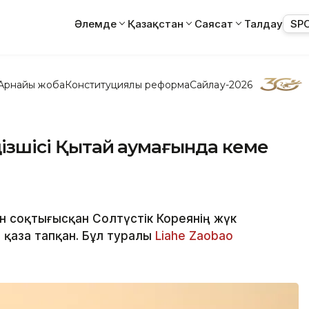
Әлемде
Қазақстан
Саясат
Талдау
SP
Арнайы жоба
Конституциялық реформа
Сайлау-2026
ңізшісі Қытай аумағында кеме
н соқтығысқан Солтүстік Кореянің жүк
і қаза тапқан. Бұл туралы
Liahe Zaobao