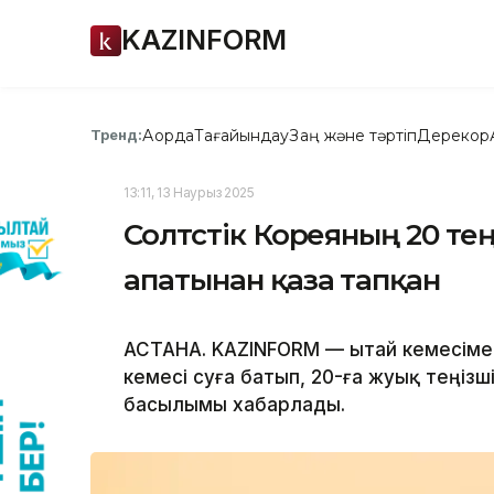
KAZINFORM
Ақорда
Тағайындау
Заң және тәртіп
Дерекқор
Тренд:
13:11, 13 Наурыз 2025
Солтүстік Кореяның 20 те
апатынан қаза тапқан
АСТАНА. KAZINFORM — Қытай кемесіме
кемесі суға батып, 20-ға жуық теңізш
басылымы хабарлады.