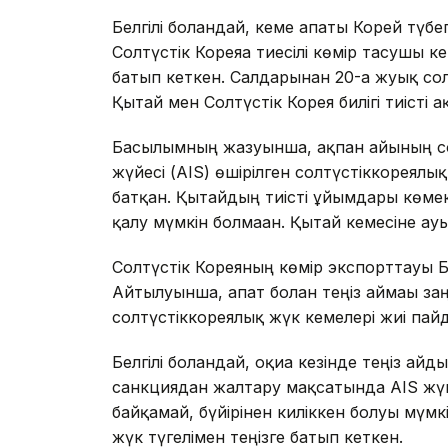
Белгілі болғандай, кеме апаты Корей түбе
Солтүстік Кореяға тиесілі көмір тасушы 
батып кеткен. Салдарынан 20-ға жуық сол
Қытай мен Солтүстік Корея билігі тиісті 
Басылымның жазуынша, ақпан айының со
жүйесі (AIS) өшірілген солтүстіккореял
батқан. Қытайдың тиісті ұйымдары көме
қалу мүмкін болмаған. Қытай кемесіне ау
Солтүстік Кореяның көмір экспорттауы БҰ
Айтылуынша, апат болған теңіз аймағы 
солтүстіккореялық жүк кемелері жиі пайд
Белгілі болғандай, оқиға кезінде теңіз а
санкциядан жалтару мақсатында AIS жүйе
байқамай, бүйірінен киліккен болуы мүмк
жүк түгелімен теңізге батып кеткен.