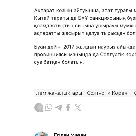
Ақпарат көзінің айтуынша, апат туралы мә
Қытай тарапы да БҰҰ санкциясының бұзы
қоғамдастықтың сынына ұшырауы мүмкін. 
ақпаратты жасырып қалуға тырысқан бол
Бұған дейін, 2017 жылдың наурыз айынд
провинциясы маңында да Солтүстік Коре
суға батқан болатын.
Әлем жаңалықтары
Солтүстік Корея
Қ
Ерлан Мазан