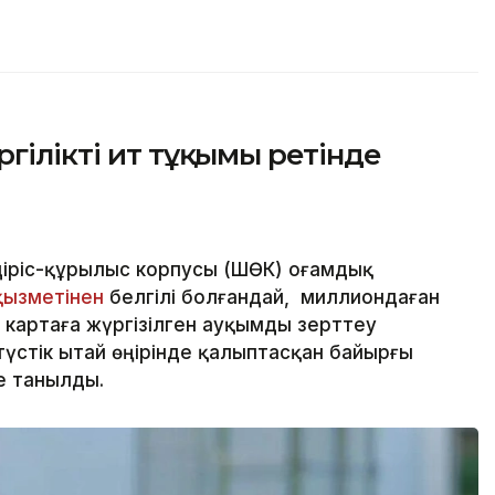
гілікті ит тұқымы ретінде
іріс-құрылыс корпусы (ШӨҚК) Қоғамдық
қызметінен
белгілі болғандай, миллиондаған
 картаға жүргізілген ауқымды зерттеу
стік Қытай өңірінде қалыптасқан байырғы
е танылды.