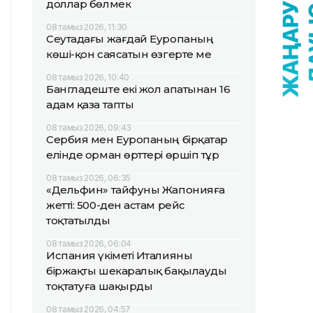
доллар бөлмек
08 тамыз 2026, 11:30
Сеутадағы жағдай Еуропаның
көші-қон саясатын өзгерте ме
08 тамыз 2026, 10:40
Бангладеште екі жол апатынан 16
адам қаза тапты
08 тамыз 2026, 09:43
Сербия мен Еуропаның бірқатар
елінде орман өрттері өршіп тұр
08 тамыз 2026, 06:35
«Дельфин» тайфуны Жапонияға
жетті: 500-ден астам рейс
тоқтатылды
08 тамыз 2026, 06:04
Испания үкіметі Италияны
біржақты шекаралық бақылауды
тоқтатуға шақырды
08 тамыз 2026, 04:57