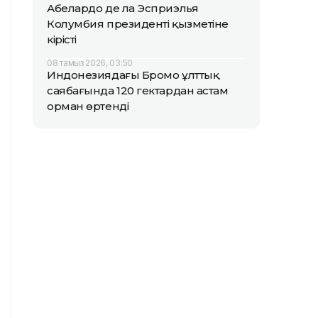
Абелардо де ла Эсприэлья
Колумбия президенті қызметіне
кірісті
08 тамыз 2026, 03:50
Индонезиядағы Бромо ұлттық
саябағында 120 гектардан астам
орман өртенді