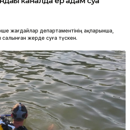
дағы каналда ер адам суға
нше жағдайлар департаментінің ақпарынша,
салынған жерде суға түскен.