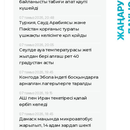
байланысты табиғи апат қаупі
күшейді
07 тамыз 2026, 20:48
Түркия, Сауд Арабиясы және
Пәкістан қорғаныс туралы
үшжақты келісімге қол қойды
07 тамыз 2026, 20:05
Сеулде ауа температурасы жеті
жылдан бері алғаш рет 40
градустан асты
07 тамыз 2026, 19:45
Конгода Эбола індеті босқындарға
арналған лагерьлерге таралды
07 тамыз 2026, 19:15
АҚШ пен Иран текетіресі қалай
өрбіп келеді
07 тамыз 2026, 18:45
Дамаск маңында микроавтобус
жарылып, 14 адам зардап шекті