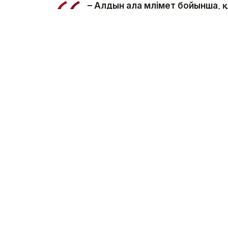
– Алдын ала мәлімет бойынша,
салынған жерде суға түсу кезі
ведомстводан.
Құтқарушылар Қаныш Сәтбаев атындағы 
болып табылатынын және онда шомылуға 