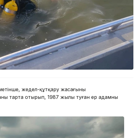
метінше, жедел-құтқару жасағының
аны тарта отырып, 1987 жылы туған ер адамның