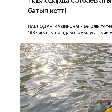
Павлодарда Сәтбаев атын
батып кетті
ПАВЛОДАР. KAZINFORM - Өңірлік төте
1987 жылғы ер адам шомылуға тыйым 