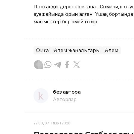
Порталдың дерегінше, апат Сомалидің оңт
әуежайында орын алған. Ұшақ бортында 
мәліметтер берілмей отыр.
Оқиға
Әлем жаңалықтары
Әлем
без автора
Авторлар
22:00, 07 Тамыз 2026