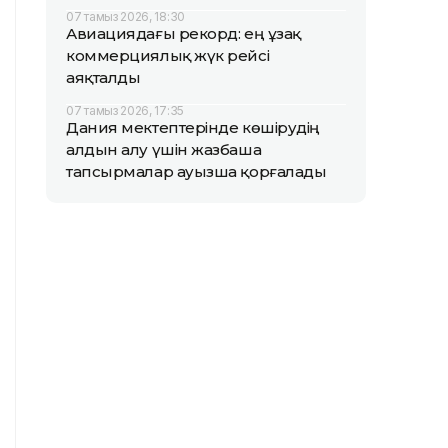
07 тамыз 2026, 18:30
Авиациядағы рекорд: ең ұзақ
коммерциялық жүк рейсі
аяқталды
07 тамыз 2026, 17:35
Дания мектептерінде көшірудің
алдын алу үшін жазбаша
тапсырмалар ауызша қорғалады