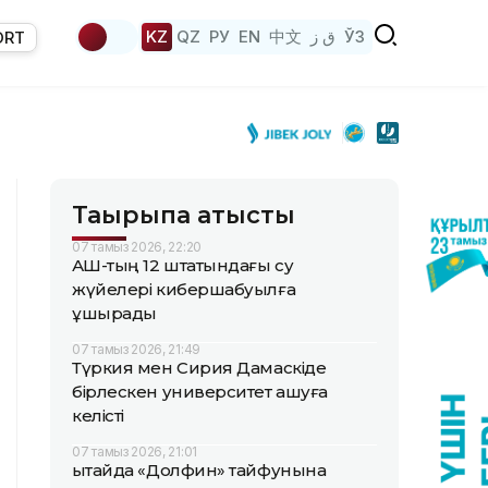
KZ
QZ
РУ
EN
中文
ق ز
ЎЗ
ORT
Тақырыпқа қатысты
07 тамыз 2026, 22:20
АҚШ-тың 12 штатындағы су
жүйелері кибершабуылға
ұшырады
07 тамыз 2026, 21:49
Түркия мен Сирия Дамаскіде
бірлескен университет ашуға
келісті
07 тамыз 2026, 21:01
Қытайда «Долфин» тайфунына