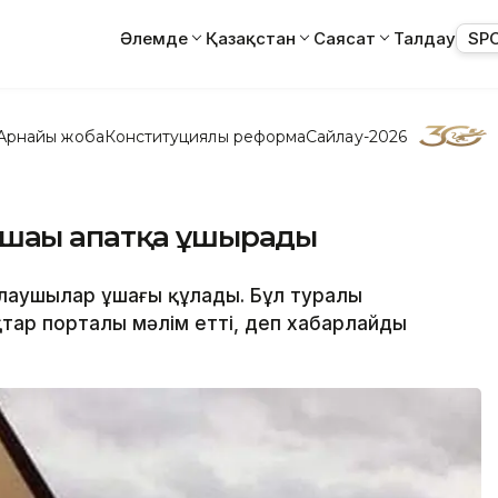
Әлемде
Қазақстан
Саясат
Талдау
SP
Арнайы жоба
Конституциялық реформа
Сайлау-2026
шағы апатқа ұшырады
лаушылар ұшағы құлады. Бұл туралы
қтар порталы мәлім етті, деп хабарлайды