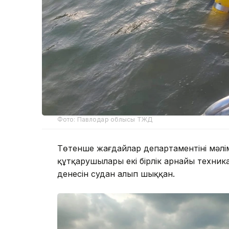
Фото: Павлодар облысы ТЖД
Төтенше жағдайлар департаментінің мәлі
құтқарушылары екі бірлік арнайы техник
денесін судан алып шыққан.