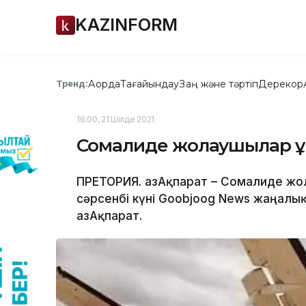
KAZINFORM
Ақорда
Тағайындау
Заң және тәртіп
Дерекқор
Тренд:
16:00, 21 Шілде 2021
Сомалиде жолаушылар ұ
ПРЕТОРИЯ. ҚазАқпарат – Сомалиде жо
сәрсенбі күні Goobjoog News жаңалы
ҚазАқпарат.