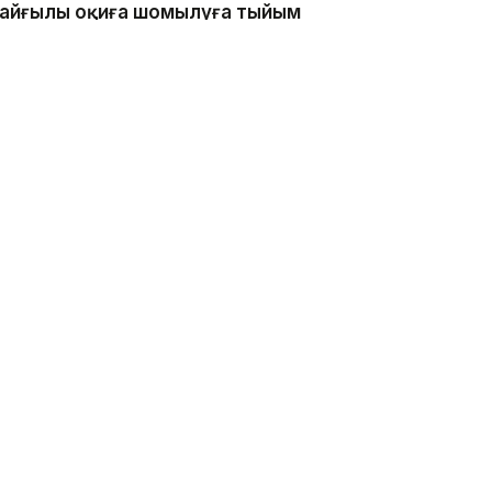
 қайғылы оқиға шомылуға тыйым
нде болған, - деп хабарлады
каналдың техникалық гидротехникалық нысан
қатаң тыйым салынғанын ескертеді.