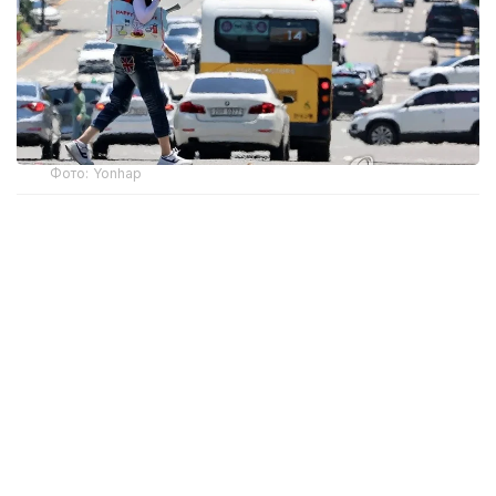
Фото: Yonhap
Жұма күні Сеулде ауа температурасы 40°C-тан
асты. Бұл – 2018 жылдан бері Оңтүстік Корея
астанасында алғаш рет тіркелген көрсеткіш.
Соңғы рет Сеулде 40°C-тан жоғары температура
2018 жылғы 1 тамызда байқалған. Сол кезде ауа
температурасы рекордтық 41,8°C-қа дейін
көтерілген.
Корея метеорологиялық басқармасының (KMA)
мәліметінше, жергілікті уақытпен сағат 15:28-де