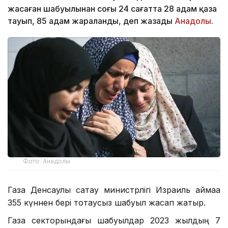
жасаған шабуылынан соңғы 24 сағатта 28 адам қаза
тауып, 85 адам жараланды, деп жазады
Анадолы
.
Фото: Анадолы
Газа Денсаулық сақтау министрлігі Израиль аймаққа
355 күннен бері тоқтаусыз шабуыл жасап жатыр.
Газа секторындағы шабуылдар 2023 жылдың 7