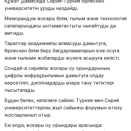
Құжат Дамаскіде Сирия–Түркия бірлескен
университетін құруды көздейді.
Меморандум жоғары білім, ғылым және технология
салаларындағы ынтымақтастықты нығайтуды да
қамтиды.
Тараптар академиялық алмасуды дамытуға,
бірлескен білім беру бағдарламаларын іске қосуға
және ғылыми жобаларды жүзеге асыруға келісті.
Сондай-ақ сириялық жоғары оқу орындарының
цифрлық инфрақұрылымын дамытуға қолдау
көрсетіліп, дипломдарды өзара тану тетіктері
пысықталады.
Бұдан бөлек, келісімге сәйкес Түркия мен Сирия
университеттерінің жыл сайынғы форумын өткізу
жоспарланып отыр.
Екі елдің жоғары оқу орындары арасында