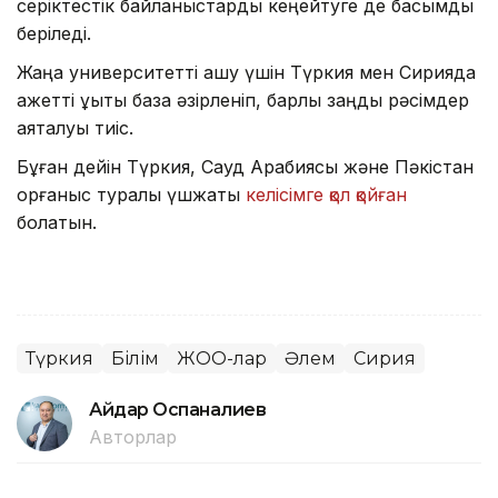
серіктестік байланыстарды кеңейтуге де басымдық
беріледі.
Жаңа университетті ашу үшін Түркия мен Сирияда
қажетті құқықтық база әзірленіп, барлық заңдық рәсімдер
аяқталуы тиіс.
Бұған дейін Түркия, Сауд Арабиясы және Пәкістан
қорғаныс туралы үшжақты
келісімге қол қойған
болатын.
Түркия
Білім
ЖОО-лар
Әлем
Сирия
Айдар Оспаналиев
Авторлар