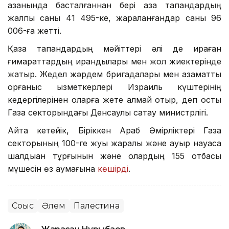
қазанында басталғаннан бері қаза тапқандардың
жалпы саны 41 495-ке, жараланғандар саны 96
006-ға жетті.
Қаза тапқандардың мәйіттері әлі де қираған
ғимараттардың қирандылары мен жол жиектерінде
жатыр. Жедел жәрдем бригадалары мен азаматтық
қорғаныс қызметкерлері Израиль күштерінің
кедергілерінен оларға жете алмай отыр, деп қосты
Газа секторындағы Денсаулық сақтау министрлігі.
Айта кетейік, Біріккен Араб Әмірліктері Газа
секторының 100-ге жуық жаралы және ауыр науқасқа
шалдыққан тұрғынын және олардың 155 отбасы
мүшесін өз аумағына
көшірді
.
Соғыс
Әлем
Палестина