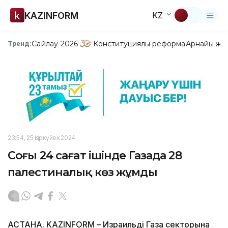
KAZINFORM
KZ
Сайлау-2026
Конституциялық реформа
Арнайы жо
Тренд:
23:54, 25 Қыркүйек 2024
Соңғы 24 сағат ішінде Газада 28
палестиналық көз жұмды
АСТАНА. KAZINFORM – Израильдің Газа секторына