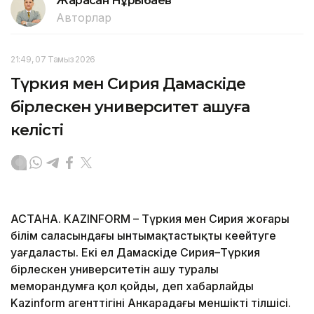
Жарасқан Нұрыбаев
Авторлар
21:49, 07 Тамыз 2026
Түркия мен Сирия Дамаскіде
бірлескен университет ашуға
келісті
АСТАНА. KAZINFORM – Түркия мен Сирия жоғары
білім саласындағы ынтымақтастықты кеңейтуге
уағдаласты. Екі ел Дамаскіде Сирия–Түркия
бірлескен университетін ашу туралы
меморандумға қол қойды, деп хабарлайды
Kazinform агенттігінің Анкарадағы меншікті тілшісі.