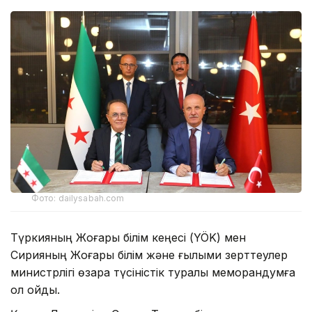
Фото: dailysabah.com
Түркияның Жоғары білім кеңесі (YÖK) мен
Сирияның Жоғары білім және ғылыми зерттеулер
министрлігі өзара түсіністік туралы меморандумға
қол қойды.