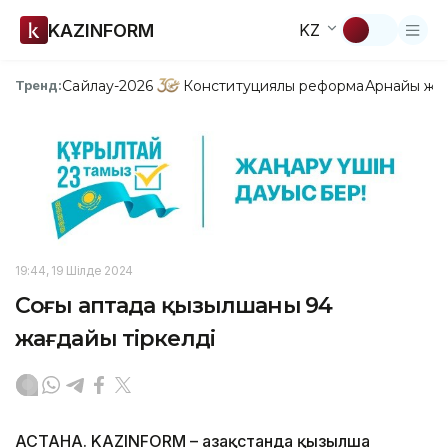
KAZINFORM
KZ
Сайлау-2026
Конституциялық реформа
Арнайы жо
Тренд:
19:44, 19 Шілде 2024
Соңғы аптада қызылшаның 94
жағдайы тіркелді
АСТАНА. KAZINFORM – Қазақстанда қызылша