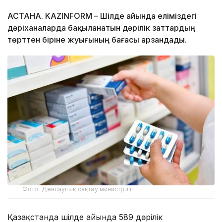
АСТАНА. KAZINFORM – Шілде айында еліміздегі
дәріханаларда бақыланатын дәрілік заттардың
төрттен біріне жуығының бағасы арзандады.
Фото: Денсаулық сақтау министрлігі
Қазақстанда шілде айында 589 дәрілік