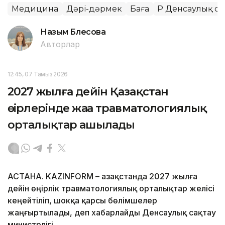
Медицина
Дәрі-дәрмек
Баға
ҚР Денсаулық са
Назым Бөлесова
Авторлар
12:45, 07 Тамыз 2026
2027 жылға дейін Қазақстан
өңірлерінде жаңа травматологиялық
орталықтар ашылады
АСТАНА. KAZINFORM – Қазақстанда 2027 жылға
дейін өңірлік травматологиялық орталықтар желісі
кеңейтіліп, шокқа қарсы бөлімшелер
жаңғыртылады, деп хабарлайды Денсаулық сақтау
министрлігі.