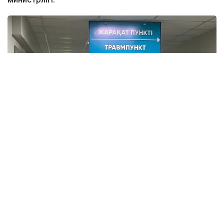
Фото: Артём Викторов / Kazinform
Бұл мәселе Денсаулық сақтау жөніндегі ұлттық
үйлестіру кеңесінің отырысында қаралды.
Бүгінде елімізде жарақат алған науқастарға
мамандандырылған көмекті 1 500-ден астам