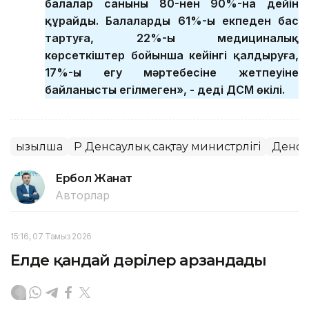
балалар санының 80-нен 90%-на дейін
құрайды. Балалардың 61%-ы екпеден бас
тартуға, 22%-ы медициналық
көрсеткіштер бойынша кейінгі қалдыруға,
17%-ы егу мәртебесіне жетпеуіне
байланысты егілмеген», - деді ДСМ өкілі.
Қызылша
ҚР Денсаулық сақтау министрлігі
Денса
Ербол Жанат
Авторлар
15:16, 07 Тамыз 2026
Елде қандай дәрілер арзандады