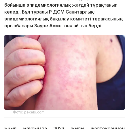
бойынша эпидемиологиялық жағдай тұрақтанып
келеді. Бұл туралы ҚР ДСМ Санитарлық-
эпидемиологиялық бақылау комитеті төрағасының
орынбасары Зәуре Ахметова айтып берді.
Фото: pexels.com
Биыл маусымда 2023 жылғы желтоқсанмен