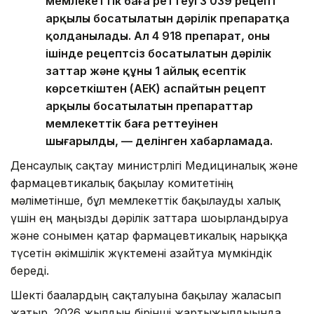
мемлекеттік баға реттеуі 3 039 рецепт
арқылы босатылатын дәрілік препаратқа
қолданылады. Ал 4 918 препарат, оның
ішінде рецептсіз босатылатын дәрілік
заттар және құны 1 айлық есептік
көрсеткіштен (АЕК) аспайтын рецепт
арқылы босатылатын препараттар
мемлекеттік баға реттеуінен
шығарылды, — делінген хабарламада.
Денсаулық сақтау министрлігі Медициналық және
фармацевтикалық бақылау комитетінің
мәліметінше, бұл мемлекеттік бақылауды халық
үшін ең маңызды дәрілік заттарға шоғырландыруға
және сонымен қатар фармацевтикалық нарыққа
түсетін әкімшілік жүктемені азайтуға мүмкіндік
береді.
Шекті бағалардың сақталуына бақылау жалғасып
жатыр. 2026 жылдың бірінші жартыжылдығында