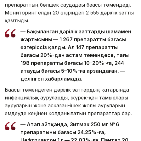
препараттың бөлшек саудадағы бағасы төмендеді.
Мониторинг елдің 20 өңіріндегі 2 555 дәрілік затты
қамтыды.
— Бақыланған дәрілік заттардың шамамен
жартысының — 1 267 препараттың бағасы
өзгеріссіз қалды. Ал 147 препараттың
бағасы 20%-дан астам төмендесе, тағы
198 препараттың бағасы 10–20%-ға, 244
атаудың бағасы 5–10%-ға арзандаған, —
делінген хабарламада.
Бағасы төмендеген дәрілік заттардың қатарында
инфекциялық ауруларды, жүрек-қан тамырлары
ауруларын және асқазан-ішек жолы ауруларын
емдеуде кеңінен қолданылатын препараттар бар.
— Атап айтқанда, Зитмак 250 мг № 6
препаратының бағасы 24,25%-ға,
Цефтриаксон 1 г — 22,03%-ға, Пантап 20