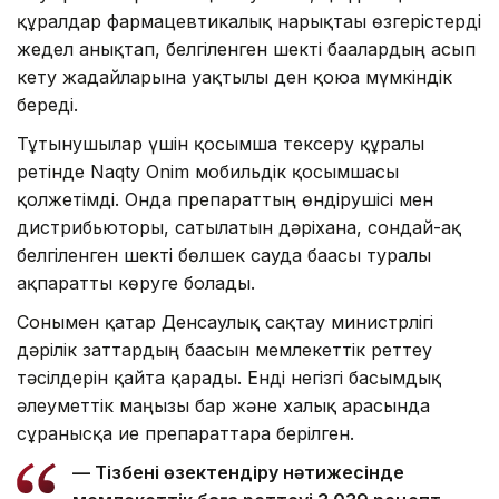
құралдар фармацевтикалық нарықтағы өзгерістерді
жедел анықтап, белгіленген шекті бағалардың асып
кету жағдайларына уақтылы ден қоюға мүмкіндік
береді.
Тұтынушылар үшін қосымша тексеру құралы
ретінде Naqty Onim мобильдік қосымшасы
қолжетімді. Онда препараттың өндірушісі мен
дистрибьюторы, сатылатын дәріхана, сондай-ақ
белгіленген шекті бөлшек сауда бағасы туралы
ақпаратты көруге болады.
Сонымен қатар Денсаулық сақтау министрлігі
дәрілік заттардың бағасын мемлекеттік реттеу
тәсілдерін қайта қарады. Енді негізгі басымдық
әлеуметтік маңызы бар және халық арасында
сұранысқа ие препараттарға берілген.
— Тізбені өзектендіру нәтижесінде