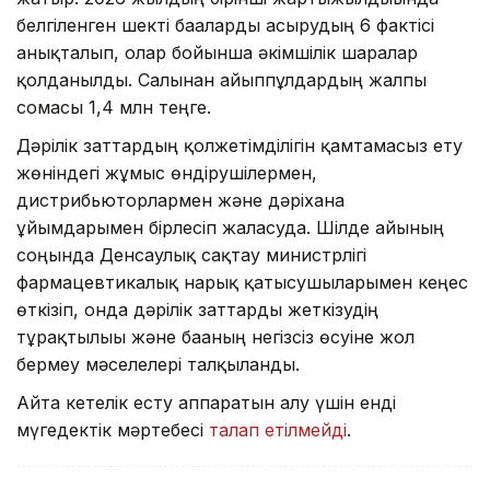
белгіленген шекті бағаларды асырудың 6 фактісі
анықталып, олар бойынша әкімшілік шаралар
қолданылды. Салынған айыппұлдардың жалпы
сомасы 1,4 млн теңге.
Дәрілік заттардың қолжетімділігін қамтамасыз ету
жөніндегі жұмыс өндірушілермен,
дистрибьюторлармен және дәріхана
ұйымдарымен бірлесіп жалғасуда. Шілде айының
соңында Денсаулық сақтау министрлігі
фармацевтикалық нарық қатысушыларымен кеңес
өткізіп, онда дәрілік заттарды жеткізудің
тұрақтылығы және бағаның негізсіз өсуіне жол
бермеу мәселелері талқыланды.
Айта кетелік есту аппаратын алу үшін енді
мүгедектік мәртебесі
талап етілмейді
.