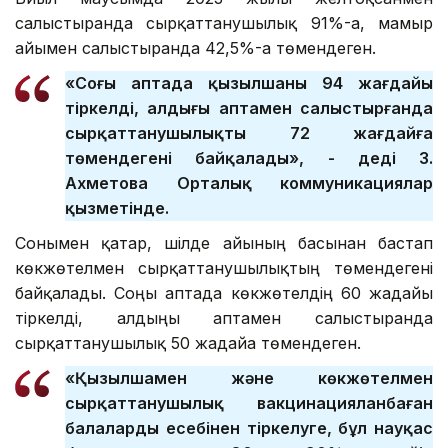
салыстырғанда сырқаттанушылық 91%-ға, мамыр
айымен салыстырғанда 42,5%-ға төмендеген.
«Соңғы аптада қызылшаның 94 жағдайы
тіркелді, алдыңғы аптамен салыстырғанда
сырқаттанушылықтың 72 жағдайға
төмендегені байқалады», - деді З.
Ахметова Орталық коммуникациялар
қызметінде.
Сонымен қатар, шілде айының басынан бастап
көкжөтелмен сырқаттанушылықтың төмендегені
байқалады. Соңғы аптада көкжөтелдің 60 жағдайы
тіркелді, алдыңғы аптамен салыстырғанда
сырқаттанушылық 50 жағдайға төмендеген.
«Қызылшамен және көкжөтелмен
сырқаттанушылық вакцинацияланбаған
балалардың есебінен тіркелуге, бұл науқас