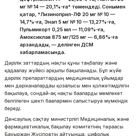
мг № 14 — 20,1%-ға* төмендеді. Сонымен
қатар, *Лизиноприл-ЛФ 20 мг № 10 —
14,7%-ға, Энап 5 мг № 10 — 13,27%-ға,
Пульмикорт 0,25 мл — 11,09%-ға,
Амоксиклав 875 мг/125 мг — 6,86%-ға
арзандады, — делінген ДСМ
хабарламасында.
Дәрілік заттардың нақты құны таңбалау және
қадағалау жүйесі арқылы бақыланады. Бұл жүйе
дәрілік препараттардың медициналық ұйымдар
мен дәріханалардағы қозғалысы мен қолжетімділігін
бақылауға, сондай-ақ нақты бағаларды мемлекет
белгілеген шекті бағалармен салыстыруға мүмкіндік
береді.
Денсаулық сақтау министрлігі Медициналық және
фармацевтикалық бақылау комитетінің төрағасы
Бауыржан Жүсіповтің айтуынша, цифрлық