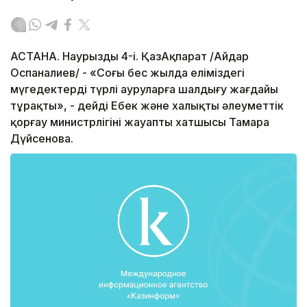
АСТАНА. Наурыздың 4-і. ҚазАқпарат /Айдар
Оспаналиев/ - «Соңғы бес жылда еліміздегі
мүгедектердің түрлі ауруларға шалдығу жағдайы
тұрақты», - дейді Еңбек және халықты әлеуметтік
қорғау министрлігінің жауапты хатшысы Тамара
Дүйсенова.