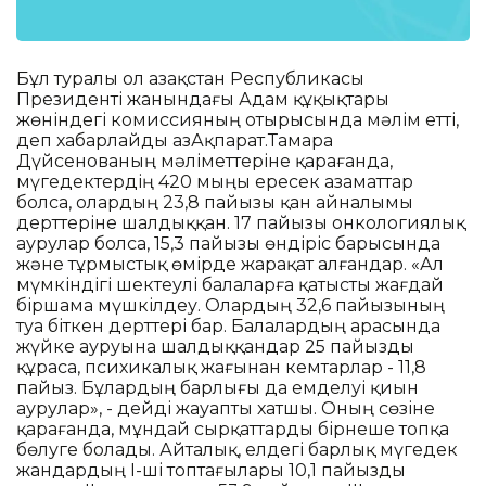
Бұл туралы ол Қазақстан Республикасы
Президенті жанындағы Адам құқықтары
жөніндегі комиссияның отырысында мәлім етті,
деп хабарлайды ҚазАқпарат.Тамара
Дүйсенованың мәліметтеріне қарағанда,
мүгедектердің 420 мыңы ересек азаматтар
болса, олардың 23,8 пайызы қан айналымы
дерттеріне шалдыққан. 17 пайызы онкологиялық
аурулар болса, 15,3 пайызы өндіріс барысында
және тұрмыстық өмірде жарақат алғандар. «Ал
мүмкіндігі шектеулі балаларға қатысты жағдай
біршама мүшкілдеу. Олардың 32,6 пайызының
туа біткен дерттері бар. Балалардың арасында
жүйке ауруына шалдыққандар 25 пайызды
құраса, психикалық жағынан кемтарлар - 11,8
пайыз. Бұлардың барлығы да емделуі қиын
аурулар», - дейді жауапты хатшы. Оның сөзіне
қарағанда, мұндай сырқаттарды бірнеше топқа
бөлуге болады. Айталық, елдегі барлық мүгедек
жандардың I-ші топтағылары 10,1 пайызды