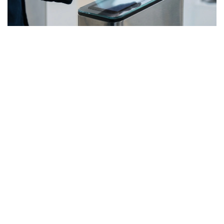
Фото: Kazinform / ЖИ көмегімен жасалды
Жалпы, соңғы жылдары елде қолма-қол ақшасыз
төлем үлесі айтарлықтай артты. Бірқатар банктер
бет-әлпетті тану және алақанды сканерлеу арқылы
төлем жүргізетін жүйелерді іске қосты. Мұндай
шешімдер, ең алдымен, жылдамдық пен
ыңғайлылыққа бағытталған: карта ұмыт қалса да,
телефон өшіп тұрса да төлем жасауға мүмкіндік
бар. Алайда технология дамыған сайын қауіпсіздік
мәселесінің де маңызы арта түседі.
Биометриялық деректер қалай қорғалады:
министрлік не дейді