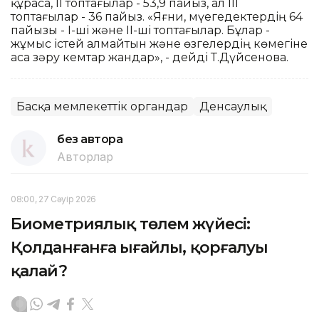
құраса, II топтағылар - 53,9 пайыз, ал III
топтағылар - 36 пайыз. «Яғни, мүегедектердің 64
пайызы - I-ші және II-ші топтағылар. Бұлар -
жұмыс істей алмайтын және өзгелердің көмегіне
аса зәру кемтар жандар», - дейді Т.Дүйсенова.
Басқа мемлекеттік органдар
Денсаулық
без автора
Авторлар
08:00, 27 Сәуір 2026
Биометриялық төлем жүйесі:
Қолданғанға ыңғайлы, қорғалуы
қалай?