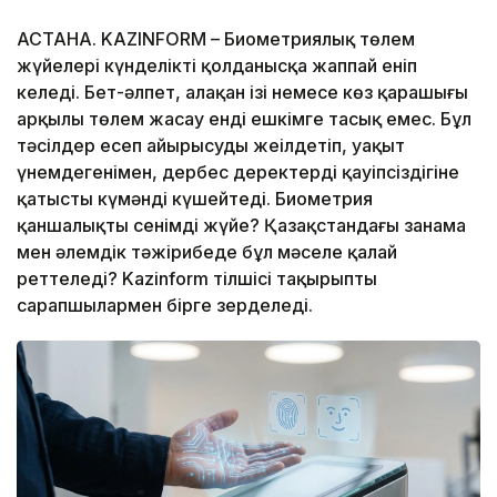
АСТАНА. KAZINFORM – Биометриялық төлем
жүйелері күнделікті қолданысқа жаппай еніп
келеді. Бет-әлпет, алақан ізі немесе көз қарашығы
арқылы төлем жасау енді ешкімге таңсық емес. Бұл
тәсілдер есеп айырысуды жеңілдетіп, уақыт
үнемдегенімен, дербес деректердің қауіпсіздігіне
қатысты күмәнді күшейтеді. Биометрия
қаншалықты сенімді жүйе? Қазақстандағы заңнама
мен әлемдік тәжірибеде бұл мәселе қалай
реттеледі? Kazinform тілшісі тақырыпты
сарапшылармен бірге зерделеді.