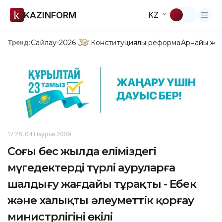
KAZINFORM
KZ
Сайлау-2026
Конституциялық реформа
Арнайы жо
Тренд:
17:26, 04 Наурыз 2009
Соңғы бес жылда еліміздегі
мүгедектердің түрлі ауруларға
шалдығу жағдайы тұрақты - Еңбек
және халықты әлеуметтік қорғау
министрлігінің өкілі