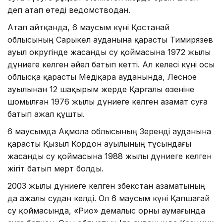
деп атап өтеді ведомстводан.
Атап айтқанда, 6 маусым күні Қостанай
облысының Сарыкөл ауданына қарасты Тимирязев
ауыл округінде жасанды су қоймасына 1972 жылы
дүниеге келген әйел батып кетті. Ал келесі күні осы
облысқа қарасты Медіқара ауданында, Лесное
ауылынан 12 шақырым жерде Қарғалы өзеніне
шомылған 1976 жылы дүниеге келген азамат суға
батып ажал құшты.
6 маусымда Ақмола облысының Зеренді ауданына
қарасты Қызыл Кордон ауылының тұсындағы
жасанды су қоймасына 1988 жылы дүниеге келген
жігіт батып мерт болды.
2003 жылы дүниеге келген Өзбекстан азаматының
да ажалы судан келді. Ол 6 маусым күні Қапшағай
су қоймасында, «Рио» демалыс орны аумағында