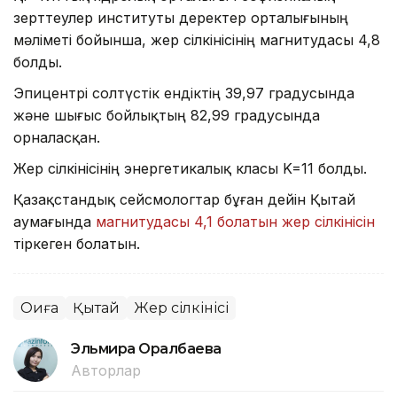
зерттеулер институты деректер орталығының
мәліметі бойынша, жер сілкінісінің магнитудасы 4,8
болды.
Эпицентрі солтүстік ендіктің 39,97 градусында
және шығыс бойлықтың 82,99 градусында
орналасқан.
Жер сілкінісінің энергетикалық класы K=11 болды.
Қазақстандық сейсмологтар бұған дейін Қытай
аумағында
магнитудасы 4,1 болатын жер сілкінісін
тіркеген болатын.
Оқиға
Қытай
Жер сілкінісі
Эльмира Оралбаева
Авторлар