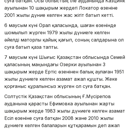
суға батқан. Осы облыстың Іле ауданында Казцинк
ауылынан 10 шақырым жердегі Локатор өзеніне
2001 жылы дүние келген жас жігіт батып кетті.
6 маусым күні Орал қаласында, шаған өзенінде
шомылып жүрген 1979 жылы дүниеге келген
әйелді маторлы қайық қағып, соның салдарына ол
суға батып қаза тапты.
7 маусым күні Шығыс Қазақстан облысында Семей
қаласының маңындағы Озерки ауылынан 3
шақырым жерде Ертіс өзенінен балық аулаған 1951
жылы дүниеге келген азамат ажал құшты. Жеке
қорғаныс құралынсыз жүрген ол суға батқан.
Солтүстік Қазақстан облысының Ғ.Мүсірепов
ауданына қарасты Ефимовка ауылынан жарты
шақырым жерде 1983 жылы дүниеге келген азамат
Есіл өзеніне суға батқан 2008 және 2010 жылы
дүниеге келген балаларын құтқарамын деп ажал