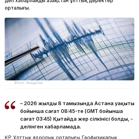
деп хабарлайды Қазақстан ұлттық деректер
орталығы.
Фото: Анадолы
– 2026 жылдың 8 тамызында Астана уақыты
бойынша сағат 08:45-те (GMT бойынша
сағат 03:45) Қытайда жер сілкінісі болды, -
делінген хабарламада.
ҚР Ұлттық ядролық орталығы Геофизикалық