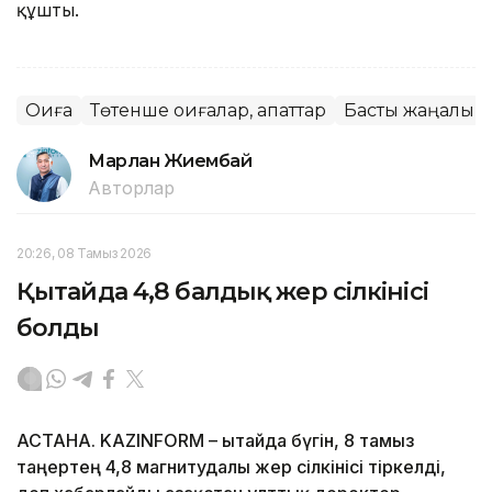
құшты.
Оқиға
Төтенше оқиғалар, апаттар
Басты жаңалық
Марлан Жиембай
Авторлар
20:26, 08 Тамыз 2026
Қытайда 4,8 балдық жер сілкінісі
болды
АСТАНА. KAZINFORM – Қытайда бүгін, 8 тамыз
таңертең 4,8 магнитудалы жер сілкінісі тіркелді,