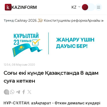
KAZINFORM
KZ
Сайлау-2026
Конституциялық реформа
Арнайы жо
Тренд:
12:54, 08 Маусым 2020
Соңғы екі күнде Қазақстанда 8 адам
суға кеткен
НҰР-СҰЛТАН. ҚазАқпарат - Өткен демалыс күндері