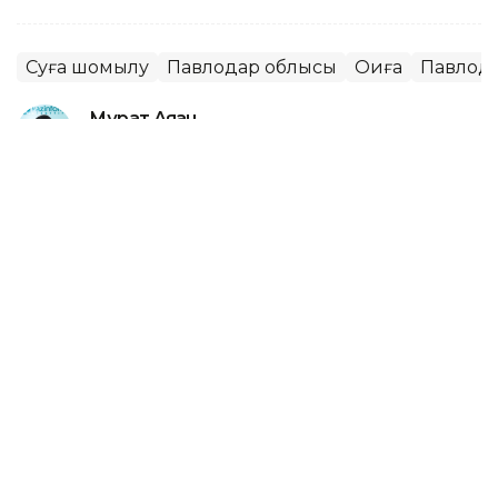
Суға шомылу
Павлодар облысы
Оқиға
Павлод
Мұрат Аяған
Авторлар
13:52, 07 Тамыз 2026
Фельдшер Ұлдана Мырзуанның
күйеуі жәбірленуші мәртебесінен
бас тартпайтынын айтты
АСТАНА. KAZINFORM – 2025 жылғы қарашада
қызметтік міндетін атқару кезінде қаза тапқан
фельдшер Ұлдана Мырзуанның күйеуі оның өліміне