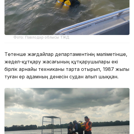
Фото: Павлодар облысы ТЖД
Төтенше жағдайлар департаментінің мәліметінше,
жедел-құтқару жасағының құтқарушылары екі
бірлік арнайы техниканы тарта отырып, 1987 жылы
туған ер адамның денесін судан алып шыққан.