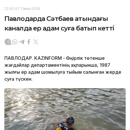
22:00, 07 Тамыз 2026
Павлодарда Сәтбаев атындағы
каналда ер адам суға батып кетті
ПАВЛОДАР. KAZINFORM - Өңірлік төтенше
жағдайлар департаментінің ақпарынша, 1987
жылғы ер адам шомылуға тыйым салынған жерде
суға түскен.