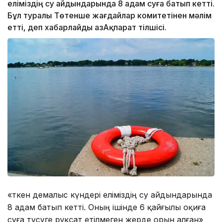
еліміздің су айдындарында 8 адам суға батып кетті.
Бұл туралы Төтенше жағдайлар комитетінен мәлім
етті, деп хабарлайды ҚазАқпарат тілшісі.
«Өткен демалыс күндері еліміздің су айдындарында
8 адам батып кетті. Оның ішінде 6 қайғылы оқиға
суға түсуге рұқсат етілмеген жерде орын алған»