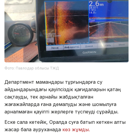
Фото: Павлодар облысы ТЖД
Департмент мамандары тұрғындарға су
айдындарындағы қауіпсіздік қағидаларын қатаң
сақтауды, тек арнайы жабдықталған
жағажайларда ғана демалуды және шомылуға
арналмаған қауіпті жерлерге түспеуді сұрайды.
Еске сала кетейік, Оралда суға батып кеткен алты
жасар бала ауруханада
көз жұмды.