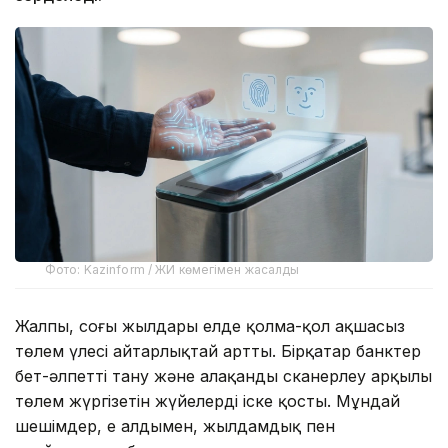
Фото: Kazinform / ЖИ көмегімен жасалды
Жалпы, соңғы жылдары елде қолма-қол ақшасыз
төлем үлесі айтарлықтай артты. Бірқатар банктер
бет-әлпетті тану және алақанды сканерлеу арқылы
төлем жүргізетін жүйелерді іске қосты. Мұндай
шешімдер, ең алдымен, жылдамдық пен