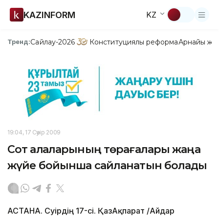
KAZINFORM
KZ
Сайлау-2026
Конституциялық реформа
Арнайы жо
Тренд:
19:04, 17 Сәуір 2009
Сот алқаларының төрағалары жаңа
жүйе бойынша сайланатын болады
АСТАНА. Сәуірдің 17-сі. ҚазАқпарат /Айдар