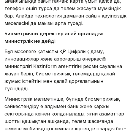
ыңғайлылыққа бағытталған: карта ұмыт қалса да,
телефон өшіп тұрса да төлем жасауға мүмкіндік
бар. Алайда технология дамыған сайын қауіпсіздік
мәселесінің де маңызы арта түседі.
Биометриялық деректер қалай қорғалады:
министрлік не дейді
Бұл мәселеге қатысты ҚР Цифрлық даму,
инновациялар және аэроғарыш өнеркәсібі
министрлігі Kazinform агенттігінің ресми сауалына
жауап беріп, биометриялық төлемдердің қалай
жұмыс істейтіні мен қалай қорғалатынын
түсіндірді.
Министрлік мәліметінше, бүгінде биометриялық
сәйкестендіру ең алдымен банк және қаржы
секторында кеңінен қолданылады, яғни азаматтар
шотты қашықтан ашқанда, төлем жасағанда
немесе мобильді қосымшаға кіргенде олардың бет-