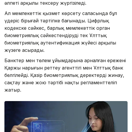
әлпеті арқылы тексеру жүргізіледі.
Ал мемлекеттік қызмет көрсету саласында бұл
үдеріс бірыңғай тәртіпке бағынады. Цифрлық
кодекске сәйкес, барлық мемлекеттік орган
биометриялық сәйкестендіруді тек Ұлттық
биометриялық аутентификация жүйесі арқылы
жүзеге асырады.
Банктер мен төлем ұйымдарына арналған ережені
Қаржы нарығын реттеу агенттігі мен Ұлттық банк
белгілейді. Қазір биометриялық деректерді жинау,
сақтау және жою тәртібі нақты регламенттеліп
жатыр.