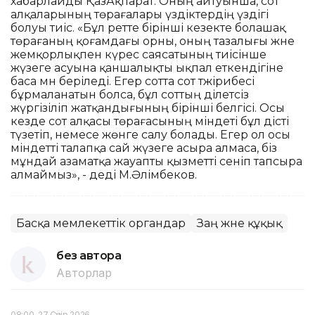
хабарлайды ҚазАқпарат. Оның айтуынша, сот
алқаларының төрағалары үздіктердің үздігі
болуы тиіс. «Бұл ретте бірінші кезекте болашақ
төрағаның қоғамдағы орны, оның тазалығы және
жемқорлықпен күрес саясатының тиісінше
жүзеге асуына қаншалықты ықпал еткендігіне
баса мән беріледі. Егер сотта сот тәжірибесі
бұрмаланатын болса, бұл соттың әділетсіз
жүргізіліп жатқандығының бірінші белгісі. Осы
кезде сот алқасы төрағасының міндеті бұл әдісті
түзетіп, немесе жөнге салу болады. Егер ол осы
міндетті талапқа сай жүзеге асыра алмаса, біз
мұндай азаматқа жауапты қызметті сеніп тапсыра
алмаймыз», - деді М.Әлімбеков.
Басқа мемлекеттік органдар
Заң және құқық
без автора
Авторлар
08:00, 27 Сәуір 2026