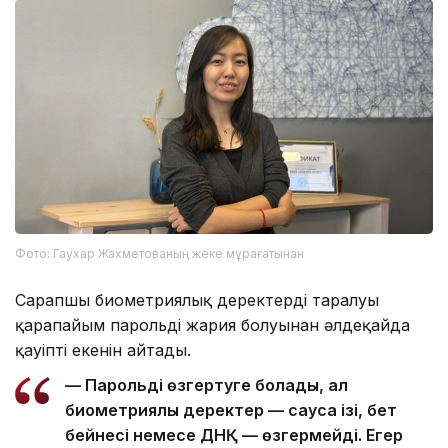
Фото: Гаухар Жахметованың жеке мұрағатынан
Сарапшы биометриялық деректердің таралуы
қарапайым парольдің жария болуынан әлдеқайда
қауіпті екенін айтады.
— Парольді өзгертуге болады, ал
биометриялық деректер — саусақ ізі, бет
бейнесі немесе ДНҚ — өзгермейді. Егер