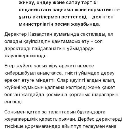
жинау, өңдеу және сақтау тәртібі
қолданыстағы заңнама және нормативтік-
құқықтық актілермен реттеледі, – делінген
министрліктің ресми жауабында.
Деректер Қазақстан аумағында сақталады, ал
олардың қауіпсіздігін қамтамасыз ету – сол
деректерді пайдаланатын ұйымдардың
жауапкершілігінде.
Егер жүйеге заңсыз кіру әрекеті немесе
кибершабуыл анықталса, тиісті ұйымдар дереу
әрекет етуге міндетті. Олар қауіптің алдын алып,
жүйенің жұмысын қалпына келтіреді және қажет
болған жағдайда қосымша қорғаныс шараларын
енгізеді.
Сонымен қатар заң талаптарын бұзғандарға
жауапкершілік қарастырылған. Дербес деректерді
тиісінше қорғамағандар айыппұл төлеумен ғана