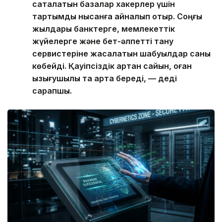
сақталатын базалар хакерлер үшін
тартымды нысанға айналып отыр. Соңғы
жылдары банктерге, мемлекеттік
жүйелерге және бет-әлпетті тану
сервистеріне жасалатын шабуылдар саны
көбейді. Қауіпсіздік артқан сайын, оған
қызығушылық та арта береді, — деді
сарапшы.