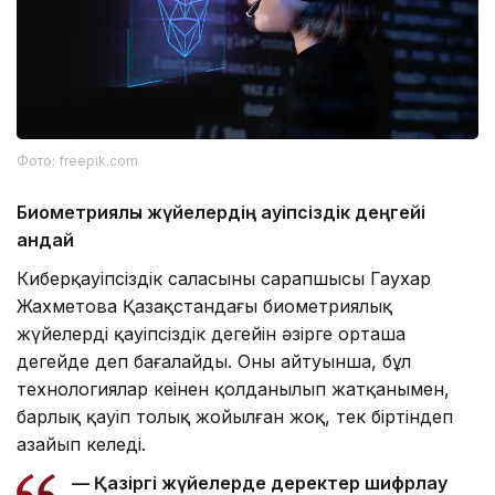
Фото: freepik.com
Биометриялық жүйелердің қауіпсіздік деңгейі
қандай
Киберқауіпсіздік саласының сарапшысы Гаухар
Жахметова Қазақстандағы биометриялық
жүйелердің қауіпсіздік деңгейін әзірге орташа
деңгейде деп бағалайды. Оның айтуынша, бұл
технологиялар кеңінен қолданылып жатқанымен,
барлық қауіп толық жойылған жоқ, тек біртіндеп
азайып келеді.
— Қазіргі жүйелерде деректер шифрлау