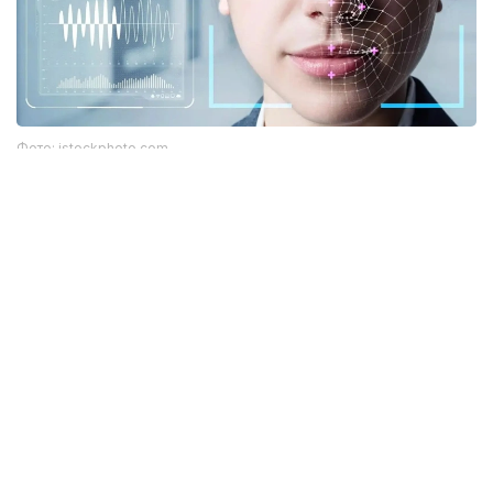
Фото: istockphoto.com
Әлемдік тәжірибе: технология бар, бірақ бәрі
бірдей сене бермейді
Биометриялық технологияларға қатысты
алаңдаушылық бекер емес. Әлемдік тәжірибе бұл
жүйелердің кей жағдайда қателік жіберіп, даулы
жағдайларға себеп болғанын көрсетіп отыр.
Мәселен, АҚШ-та бет-әлпетті тану жүйелері
адамдарды қате сәйкестендірген оқиғалар
тіркелген. Соның салдарынан тергеу барысында
жазықсыз азаматтардың аты аталған жағдайлар да
болған. Бұл ең озық алгоритмдердің өзі мінсіз емес