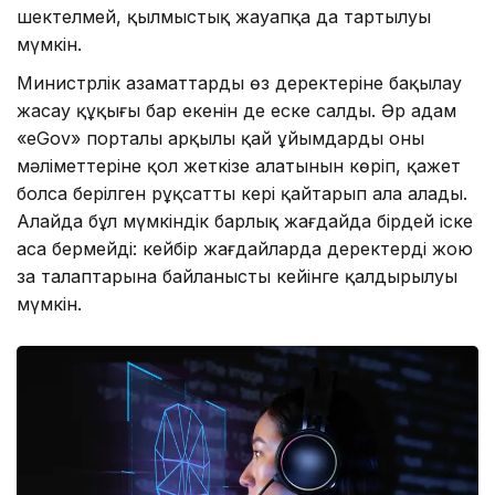
шектелмей, қылмыстық жауапқа да тартылуы
мүмкін.
Министрлік азаматтардың өз деректеріне бақылау
жасау құқығы бар екенін де еске салды. Әр адам
«eGov» порталы арқылы қай ұйымдардың оның
мәліметтеріне қол жеткізе алатынын көріп, қажет
болса берілген рұқсатты кері қайтарып ала алады.
Алайда бұл мүмкіндік барлық жағдайда бірдей іске
аса бермейді: кейбір жағдайларда деректерді жою
заң талаптарына байланысты кейінге қалдырылуы
мүмкін.