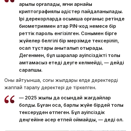
арқылы қорғалады, яғни арнайы
криптографиялық әдістер пайдаланылады.
Ірі дерекқорларда қосымша қорғаныс ретінде
биометриямен қатар PIN-код немесе бір
реттік пароль енгізілген. Сонымен бірге
жүйелер белгілі бір мерзімде тексеріліп,
осал тұстары анықталып отырады.
Дегенмен, бұл шаралар қауіпсіздікті толық
қамтамасыз етеді деуге келмейді, — дейді
сарапшы.
Оның айтуынша, соңғы жылдары елде деректердің
жаппай таралу деректері де тіркелген.
— 2025 жылы да осындай жағдайлар
болды. Бұған қоса, барлық жүйе бірдей толық
тексеруден өтпеген. Бұл қауіпсіздік
деңгейіне әсер етпей қоймайды, — деді ол.