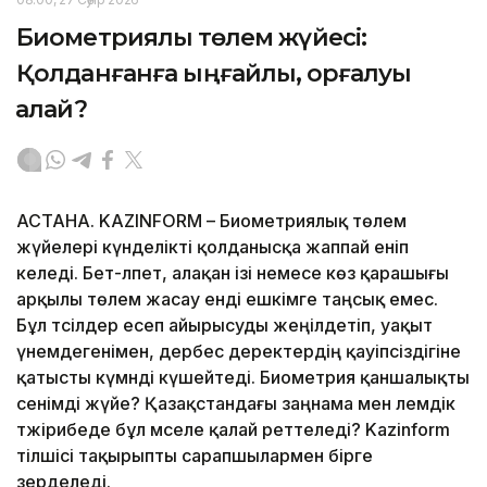
Биометриялық төлем жүйесі:
Қолданғанға ыңғайлы, қорғалуы
қалай?
АСТАНА. KAZINFORM – Биометриялық төлем
жүйелері күнделікті қолданысқа жаппай еніп
келеді. Бет-әлпет, алақан ізі немесе көз қарашығы
арқылы төлем жасау енді ешкімге таңсық емес.
Бұл тәсілдер есеп айырысуды жеңілдетіп, уақыт
үнемдегенімен, дербес деректердің қауіпсіздігіне
қатысты күмәнді күшейтеді. Биометрия қаншалықты
сенімді жүйе? Қазақстандағы заңнама мен әлемдік
тәжірибеде бұл мәселе қалай реттеледі? Kazinform
тілшісі тақырыпты сарапшылармен бірге
зерделеді.