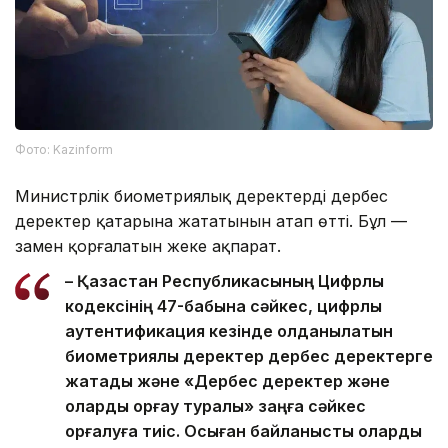
Фото: Kazinform
Министрлік биометриялық деректердің дербес
деректер қатарына жататынын атап өтті. Бұл —
заңмен қорғалатын жеке ақпарат.
– Қазақстан Республикасының Цифрлық
кодексінің 47-бабына сәйкес, цифрлық
аутентификация кезінде қолданылатын
биометриялық деректер дербес деректерге
жатады және «Дербес деректер және
оларды қорғау туралы» заңға сәйкес
қорғалуға тиіс. Осыған байланысты оларды