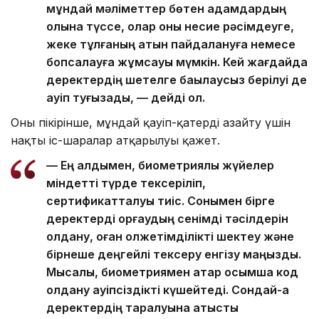
мұндай мәліметтер бөтен адамдардың
қолына түссе, олар оны несие рәсімдеуге,
жеке тұлғаның атын пайдалануға немесе
бопсалауға жұмсауы мүмкін. Кей жағдайда
деректердің шетелге бақылаусыз берілуі де
қауіп туғызады, — дейді ол.
Оның пікірінше, мұндай қауіп-қатерді азайту үшін
нақты іс-шаралар атқарылуы қажет.
— Ең алдымен, биометриялық жүйелер
міндетті түрде тексеріліп,
сертификатталуы тиіс. Сонымен бірге
деректерді қорғаудың сенімді тәсілдерін
қолдану, оған қолжетімділікті шектеу және
бірнеше деңгейлі тексеру енгізу маңызды.
Мысалы, биометриямен қатар қосымша код
қолдану қауіпсіздікті күшейтеді. Сондай-ақ
деректердің таралуына қатысты