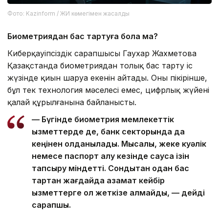
Фото: Kazinform / ЖИ көмегімен жасалды
Биометриядан бас тартуға бола ма?
Киберқауіпсіздік сарапшысы Гаухар Жахметова
Қазақстанда биометриядан толық бас тарту іс
жүзінде қиын шаруа екенін айтады. Оның пікірінше,
бұл тек технология мәселесі емес, цифрлық жүйенің
қалай құрылғанына байланысты.
— Бүгінде биометрия мемлекеттік
қызметтерде де, банк секторында да
кеңінен қолданылады. Мысалы, жеке куәлік
немесе паспорт алу кезінде саусақ ізін
тапсыру міндетті. Сондықтан одан бас
тартқан жағдайда азамат кейбір
қызметтерге қол жеткізе алмайды, — дейді
сарапшы.