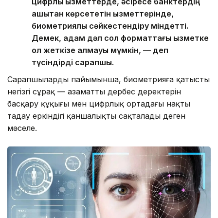
цифрлық қызметтерде, әсіресе банктердің
қашықтан көрсететін қызметтерінде,
биометриялық сәйкестендіру міндетті.
Демек, адам дәл сол форматтағы қызметке
қол жеткізе алмауы мүмкін, — деп
түсіндірді сарапшы.
Сарапшылардың пайымынша, биометрияға қатысты
негізгі сұрақ — азаматтың дербес деректерін
басқару құқығы мен цифрлық ортадағы нақты
таңдау еркіндігі қаншалықты сақталады деген
мәселе.