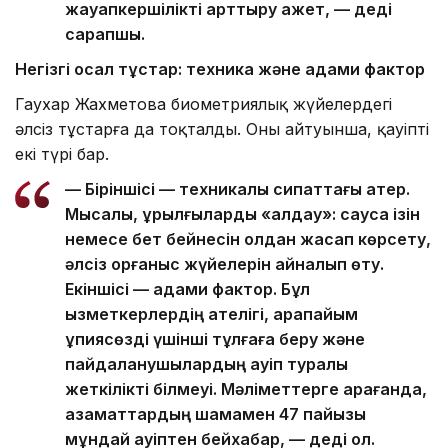
жауапкершілікті арттыру қажет, — деді
сарапшы.
Негізгі осал тұстар: техника және адами фактор
Гаухар Жахметова биометриялық жүйелердегі
әлсіз тұстарға да тоқталды. Оның айтуынша, қауіптің
екі түрі бар.
— Біріншісі — техникалық сипаттағы қатер.
Мысалы, құрылғыларды «алдау»: саусақ ізін
немесе бет бейнесін қолдан жасап көрсету,
әлсіз қорғаныс жүйелерін айналып өту.
Екіншісі — адами фактор. Бұл
қызметкерлердің қателігі, қарапайым
құпиясөзді үшінші тұлғаға беру және
пайдаланушылардың қауіп туралы
жеткілікті білмеуі. Мәліметтерге қарағанда,
азаматтардың шамамен 47 пайызы
мұндай қауіптен бейхабар, — деді ол.