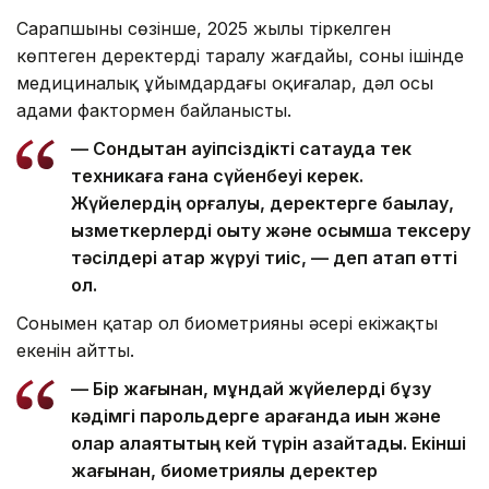
Сарапшының сөзінше, 2025 жылы тіркелген
көптеген деректердің таралу жағдайы, соның ішінде
медициналық ұйымдардағы оқиғалар, дәл осы
адами фактормен байланысты.
— Сондықтан қауіпсіздікті сақтауда тек
техникаға ғана сүйенбеуі керек.
Жүйелердің қорғалуы, деректерге бақылау,
қызметкерлерді оқыту және қосымша тексеру
тәсілдері қатар жүруі тиіс, — деп атап өтті
ол.
Сонымен қатар ол биометрияның әсері екіжақты
екенін айтты.
— Бір жағынан, мұндай жүйелерді бұзу
кәдімгі парольдерге қарағанда қиын және
олар алаяқтықтың кей түрін азайтады. Екінші
жағынан, биометриялық деректер