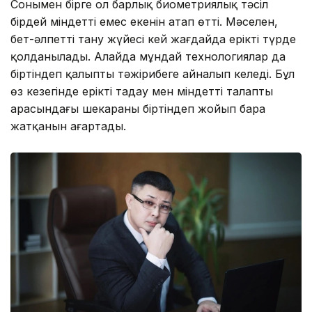
Сонымен бірге ол барлық биометриялық тәсіл
бірдей міндетті емес екенін атап өтті. Мәселен,
бет-әлпетті тану жүйесі кей жағдайда ерікті түрде
қолданылады. Алайда мұндай технологиялар да
біртіндеп қалыпты тәжірибеге айналып келеді. Бұл
өз кезегінде ерікті таңдау мен міндетті талаптың
арасындағы шекараны біртіндеп жойып бара
жатқанын аңғартады.