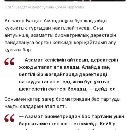
Фото: Бағдат Амандосұлының жеке мұрағаты
Ал заңгер Бағдат Амандосұлы бұл жағдайды
құқықтық тұрғыдан нақтылай түседі. Оның
айтуынша, азаматтың биометриялық деректерін
пайдалануға берген келісімді кері қайтарып алу
құқығы бар.
— Азамат келісімін қайтарып, деректерін
жоюды талап ете алады. Алайда заң
белгілі бір жағдайларда деректерді
сақтауды талап етеді, яғни бұл құқықтың
шектелетін сәттері болады, — дейді ол.
Сонымен қатар заңгер биометриядан бас тартудың
нақты салдарын атап өтті.
— Азамат биометриядан бас тартқаны үшін
барлық қызметтен шеттетілмейді. Кейбір