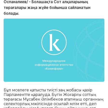
Оспаналиев/ - Болашақта Сот алқаларының
төрағалары жаңа жүйе бойынша сайланатын
болады.
Бұл мәселеге қатысты тиісті заң жобасы қазір
Парламентте қаралуда. Бүгін Жоғарғы соттың
төрағасы Мұсабек Әлімбеков аталмыш органның
селекторлық мәжілісінде осылай мәлім етті, деп