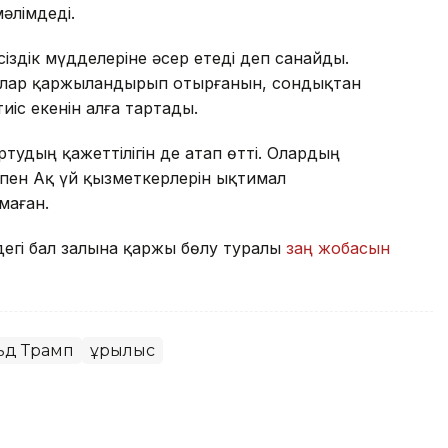
әлімдеді.
сіздік мүдделеріне әсер етеді деп санайды.
ғалар қаржыландырып отырғанын, сондықтан
іс екенін алға тартады.
тудың қажеттілігін де атап өтті. Олардың
пен Ақ үй қызметкерлерін ықтимал
маған.
дегі бал залына қаржы бөлу туралы
заң жобасын
ьд Трамп
Құрылыс