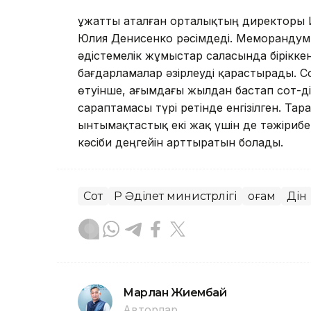
Құжатты аталған орталықтың директоры
Юлия Денисенко рәсімдеді. Меморандум
әдістемелік жұмыстар саласында бірікке
бағдарламалар әзірлеуді қарастырады. 
өтуінше, ағымдағы жылдан бастап сот-
сараптамасы түрі ретінде енгізілген. Т
ынтымақтастық екі жақ үшін де тәжірибе
кәсіби деңгейін арттыратын болады.
Сот
ҚР Әділет министрлігі
Қоғам
Дін
Марлан Жиембай
Авторлар