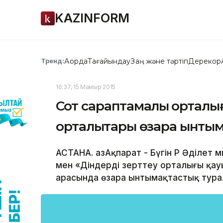
KAZINFORM
Ақорда
Тағайындау
Заң және тәртіп
Дерекқор
Тренд:
16:37, 15 Мамыр 2015
Сот сараптамалық орталы
орталықтары өзара ынтым
АСТАНА. ҚазАқпарат - Бүгін ҚР Әділет
мен «Діндерді зерттеу орталығы қау
арасында өзара ынтымақтастық тура