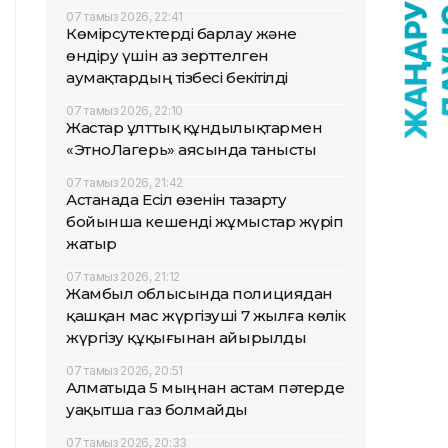
07 тамыз 2026, 22:41
Көмірсутектерді барлау және
өндіру үшін аз зерттелген
аумақтардың тізбесі бекітілді
07 тамыз 2026, 22:10
Жастар ұлттық құндылықтармен
«ЭтноЛагерь» аясында танысты
07 тамыз 2026, 21:42
Астанада Есіл өзенін тазарту
бойынша кешенді жұмыстар жүріп
жатыр
07 тамыз 2026, 21:12
Жамбыл облысында полициядан
қашқан мас жүргізуші 7 жылға көлік
жүргізу құқығынан айырылды
07 тамыз 2026, 20:51
Алматыда 5 мыңнан астам пәтерде
уақытша газ болмайды
07 тамыз 2026, 20:33