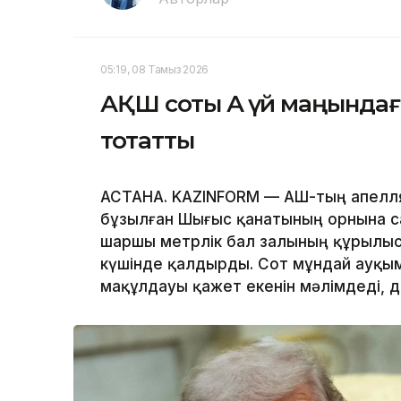
05:19, 08 Тамыз 2026
АҚШ соты Ақ үй маңында
тоқтатты
АСТАНА. KAZINFORM — АҚШ-тың апелл
бұзылған Шығыс қанатының орнына с
шаршы метрлік бал залының құрылы
күшінде қалдырды. Сот мұндай ауқым
мақұлдауы қажет екенін мәлімдеді, 