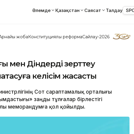
Әлемде
Қазақстан
Саясат
Талдау
SP
Арнайы жоба
Конституциялық реформа
Сайлау-2026
ғы мен Діндерді зерттеу
ақтасуға келісім жасасты
 министрлігінің Сот сараптамалық орталығы
ымдастығы» заңды тұлғалар бірлестігі
лы меморандумға қол қойылды.