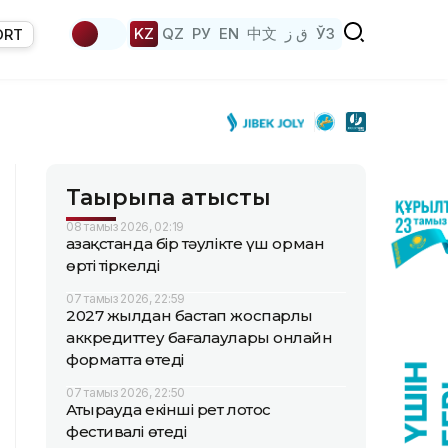
KZ
QZ
РУ
EN
中文
ق ز
ЎЗ
ORT
Тақырыпқа қатысты
08 тамыз 2026, 02:19
Қазақстанда бір тәулікте үш орман
өрті тіркелді
07 тамыз 2026, 22:59
2027 жылдан бастап жоспарлы
аккредиттеу бағалаулары онлайн
форматта өтеді
07 тамыз 2026, 22:50
Атырауда екінші рет лотос
фестивалі өтеді