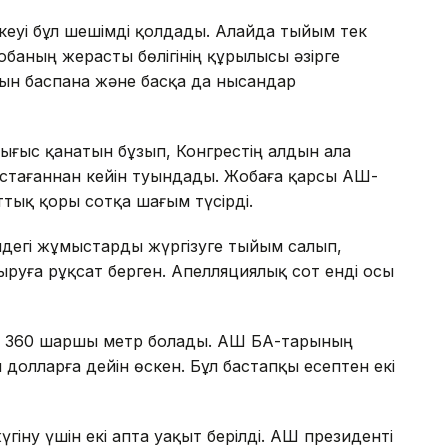
еуі бұл шешімді қолдады. Алайда тыйым тек
обаның жерасты бөлігінің құрылысы әзірге
тын баспана және басқа да нысандар
Шығыс қанатын бұзып, Конгрестің алдын ала
тағаннан кейін туындады. Жобаға қарсы АҚШ-
ттық қоры сотқа шағым түсірді.
ндегі жұмыстарды жүргізуге тыйым салып,
руға рұқсат берген. Апелляциялық сот енді осы
 360 шаршы метр болады. АҚШ БАҚ-тарының
долларға дейін өскен. Бұл бастапқы есептен екі
гіну үшін екі апта уақыт берілді. АҚШ президенті