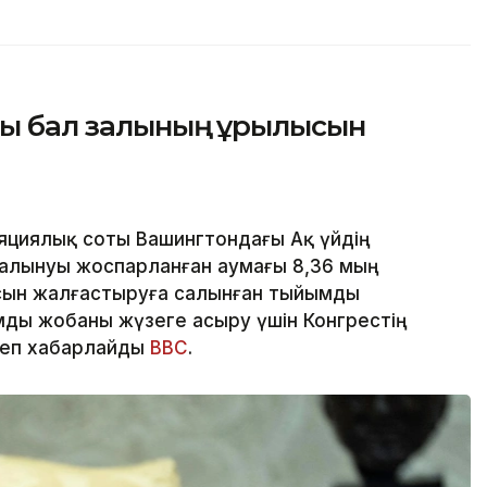
ғы бал залының құрылысын
яциялық соты Вашингтондағы Ақ үйдің
алынуы жоспарланған аумағы 8,36 мың
сын жалғастыруға салынған тыйымды
ды жобаны жүзеге асыру үшін Конгрестің
деп хабарлайды
BBC
.