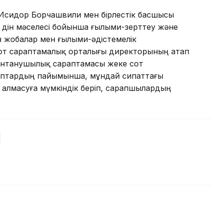
 Исидор Борчашвили мен бірлестік басшысы
 дін мәселесі бойынша ғылыми-зерттеу және
н жобалар мен ғылыми-әдістемелік
Сот сараптамалық орталығы директорының атап
дінтанушылық сараптамасы жеке сот
араптардың пайымынша, мұндай сипаттағы
 алмасуға мүмкіндік беріп, сарапшылардың