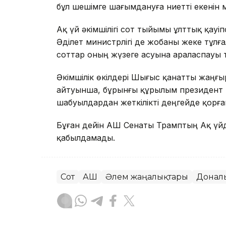
бұл шешімге шағымдануға ниетті екенін м
Ақ үй әкімшілігі сот тыйымы ұлттық қауіп
Әділет министрлігі де жобаны жеке тұл
соттар оның жүзеге асуына араласпауы ти
Әкімшілік өкілдері Шығыс қанатты жаңғыр
айтуынша, бұрынғы құрылым президент 
шабуылдардан жеткілікті деңгейде қорға
Бұған дейін АҚШ Сенаты Трамптың Ақ үй
қабылдамады.
Сот
АҚШ
Әлем жаңалықтары
Донал