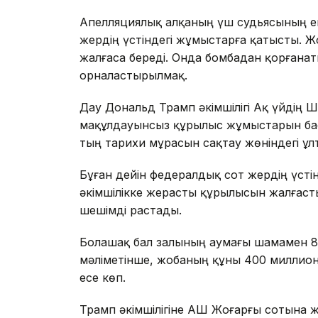
Апелляциялық алқаның үш судьясының ек
жердің үстіндегі жұмыстарға қатысты. Ж
жалғаса береді. Онда бомбадан қорғана
орналастырылмақ.
Дау Дональд Трамп әкімшілігі Ақ үйдің 
мақұлдауынсыз құрылыс жұмыстарын бас
тың тарихи мұрасын сақтау жөніндегі ұл
Бұған дейін федералдық сот жердің үсті
әкімшілікке жерасты құрылысын жалғасты
шешімді растады.
Болашақ бал залының аумағы шамамен 8
мәліметінше, жобаның құны 400 миллион 
есе көп.
Трамп әкімшілігіне АҚШ Жоғарғы сотына жү