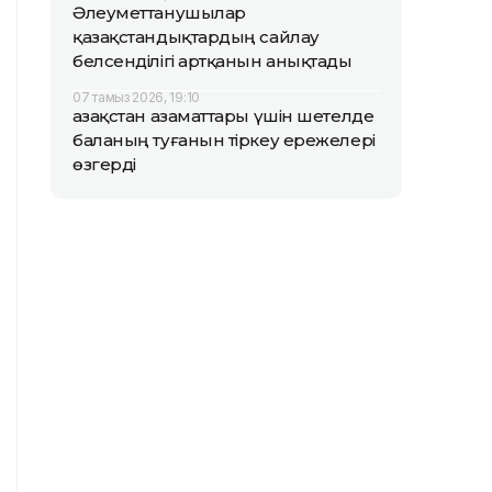
Әлеуметтанушылар
қазақстандықтардың сайлау
белсенділігі артқанын анықтады
07 тамыз 2026, 19:10
Қазақстан азаматтары үшін шетелде
баланың туғанын тіркеу ережелері
өзгерді