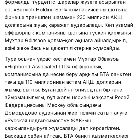
формалды түрдегі іс-шаралар жүзеге асырылған
соң, «Bervich Holding Sarl» компаниясының шотына
бірнеше траншпен шамамен 230 миллион АҚШ
долларына жуық қаражат аударылады. Көп ұзамай
оффшорлық компанияның шотына түскен қаржыны
Мұхтар Әбілязов қолма-қол ақшаға айналдырып,
өзінің жеке басының қажеттіліктеріне жұмсайды.
Тура осыған ұқсас кестемен Мұхтар Әбілязов
«Highbond Associated LTD» оффшорлық
компаниясына да несие беру арқылы БТА банктен
тағы да 110 миллионнан астам АҚШ долларын
жымқырыпты. Бұған дейінгі эпизодтан бір ғана
айырмашылығы, бұл жолы несиенің мақсаты Ресей
Федерациясының Мәскеу облысындағы
Домодедово ауданынан жер телімін сатып алуға
«Русская недвижимость» ЖАҚ-ын
қаржыландыруға жұмсалады деп көрсетілген.
Басқаша сөбен айтсақ, БТА банктің қызметкерлері