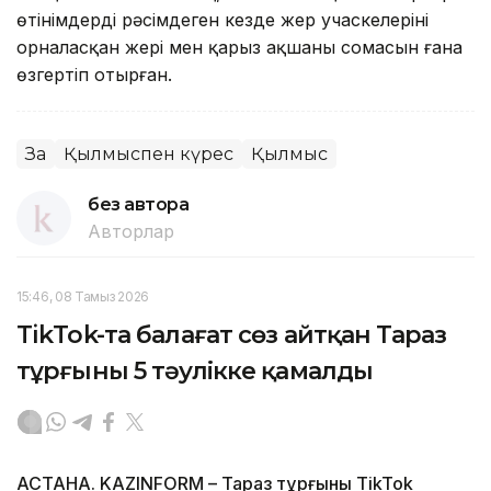
өтінімдерді рәсімдеген кезде жер учаскелерінің
орналасқан жері мен қарыз ақшаның сомасын ғана
өзгертіп отырған.
Заң
Қылмыспен күрес
Қылмыс
без автора
Авторлар
15:46, 08 Тамыз 2026
TikTok-та балағат сөз айтқан Тараз
тұрғыны 5 тәулікке қамалды
АСТАНА. KAZINFORM – Тараз тұрғыны TikTok