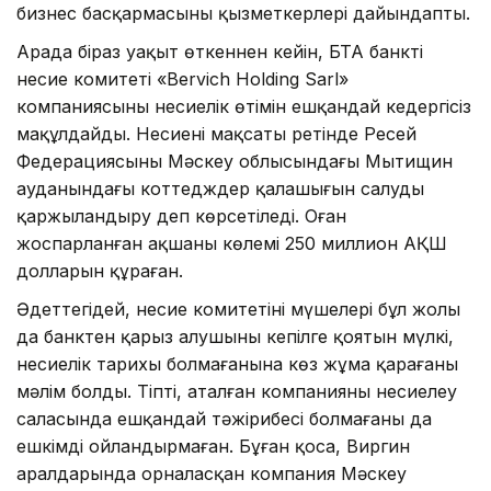
бизнес басқармасының қызметкерлері дайындапты.
Арада біраз уақыт өткеннен кейін, БТА банктің
несие комитеті «Bervich Holding Sarl»
компаниясының несиелік өтімін ешқандай кедергісіз
мақұлдайды. Несиенің мақсаты ретінде Ресей
Федерациясының Мәскеу облысындағы Мытищин
ауданындағы коттедждер қалашығын салуды
қаржыландыру деп көрсетіледі. Оған
жоспарланған ақшаның көлемі 250 миллион АҚШ
долларын құраған.
Әдеттегідей, несие комитетінің мүшелері бұл жолы
да банктен қарыз алушының кепілге қоятын мүлкі,
несиелік тарихы болмағанына көз жұма қарағаны
мәлім болды. Тіпті, аталған компанияның несиелеу
саласында ешқандай тәжірибесі болмағаны да
ешкімді ойландырмаған. Бұған қоса, Виргин
аралдарында орналасқан компания Мәскеу