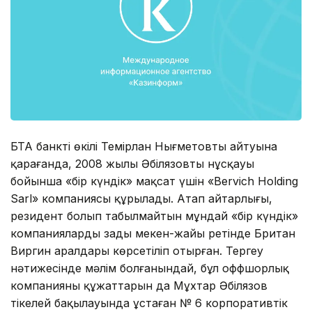
БТА банктің өкілі Темірлан Нығметовтың айтуына
қарағанда, 2008 жылы Әбілязовтың нұсқауы
бойынша «бір күндік» мақсат үшін «Bervich Holding
Sarl» компаниясы құрылады. Атап айтарлығы,
резидент болып табылмайтын мұндай «бір күндік»
компаниялардың заңды мекен-жайы ретінде Британ
Виргин аралдары көрсетіліп отырған. Тергеу
нәтижесінде мәлім болғанындай, бұл оффшорлық
компанияның құжаттарын да Мұхтар Әбілязов
тікелей бақылауында ұстаған № 6 корпоративтік