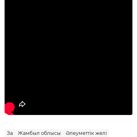
Заң
Жамбыл облысы
Әлеуметтік желі