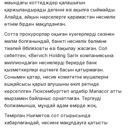
маңындағы коттедждер қалашығын
қаржыландырады дегеннің өзі ақылға сыймайды.
Алайда, айқын нәрселерге қарамастан несиелік
өтінім бірден мақұлданған.
Сотта прокурорлар оқыған куәгерлердің сөзінен
мәлім болғанындай, банктің несиелік бөліміне
тікелей Әбілязовтың өзі бақылау жасаған. Сол
себептен, «Bervich Holding Sarl» компаниясына
миллиондаған несиелерді берерде банк
қызметкерлері ештеңеге басын қатырмаған.
Сонымен қатар, несие комитетінің мүшелерінің
ешқайсысы қарыз алушының өкілі ретінде
көрсетілген Люксембургтегі әлдебір Manacor атты
мырзамен байланыс орнатпаған. Тергеудің
болжамынша, мұндай адам өмірде жоқ.
Темірлан Нығметов сот отырысында
хабарлағандай, несиені мақұлдауға қатысты