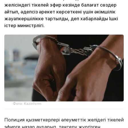
желісіндегі тікелей эфир кезінде балағат сөздер
айтып, әдепсіз әрекет көрсеткені үшін әкімшілік
жауапкершілікке тартылды, деп хабарлайды Ішкі
істер министрлігі.
Фото: Kazinform
Полиция қызметкерлері әлеуметтік желідегі тікелей
эфирге назар аударып, тексеру жүргізген.