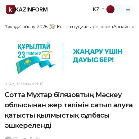
KAZINFORM
KZ
Сайлау-2026
Конституциялық реформа
Арнайы жо
Тренд:
01:42, 02 Мамыр 2017
Сотта Мұхтар Әбілязовтың Мәскеу
облысынан жер телімін сатып алуға
қатысты қылмыстық сұлбасы
әшкереленді