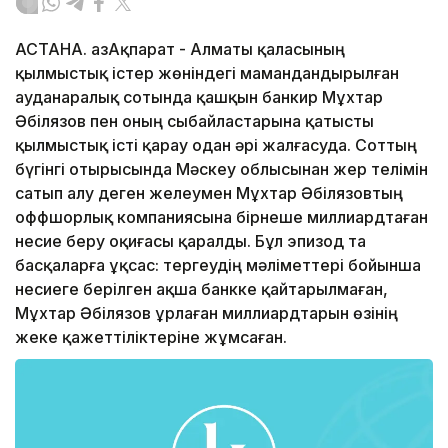
АСТАНА. ҚазАқпарат - Алматы қаласының
қылмыстық істер жөніндегі мамандандырылған
ауданаралық сотында қашқын банкир Мұхтар
Әбілязов пен оның сыбайластарына қатысты
қылмыстық істі қарау одан әрі жалғасуда. Соттың
бүгінгі отырысында Мәскеу облысынан жер телімін
сатып алу деген желеумен Мұхтар Әбілязовтың
оффшорлық компаниясына бірнеше миллиардтаған
несие беру оқиғасы қаралды. Бұл эпизод та
басқаларға ұқсас: тергеудің мәліметтері бойынша
несиеге берілген ақша банкке қайтарылмаған,
Мұхтар Әбілязов ұрлаған миллиардтарын өзінің
жеке қажеттіліктеріне жұмсаған.