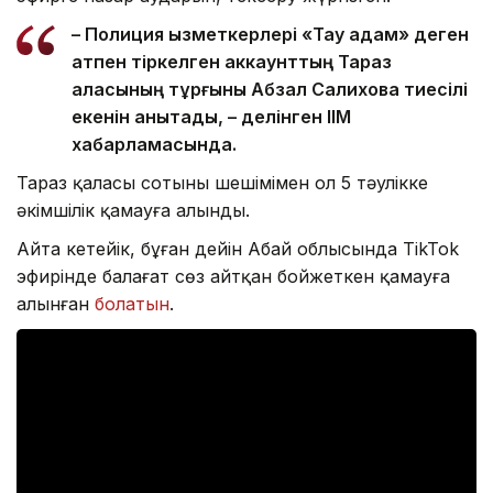
– Полиция қызметкерлері «Тау адам» деген
атпен тіркелген аккаунттың Тараз
қаласының тұрғыны Абзал Салиховқа тиесілі
екенін анықтады, – делінген ІІМ
хабарламасында.
Тараз қаласы сотының шешімімен ол 5 тәулікке
әкімшілік қамауға алынды.
Айта кетейік, бұған дейін Абай облысында TikTok
эфирінде балағат сөз айтқан бойжеткен қамауға
алынған
болатын
.