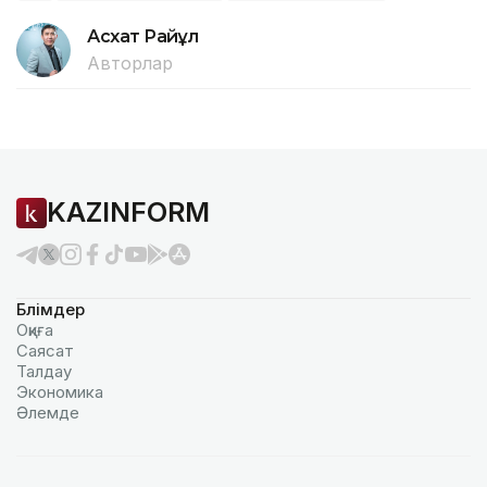
Асхат Райқұл
Авторлар
KAZINFORM
Бөлімдер
Оқиға
Саясат
Талдау
Экономика
Әлемде