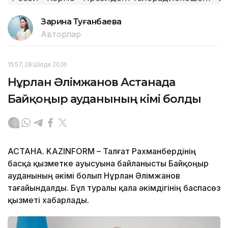
Зарина Туғанбаева
Авторлар
15:57, 28 Шілде 2026
Нұрлан Әлімжанов Астанада
Байқоңыр ауданының әкімі болды
АСТАНА. KAZINFORM – Талғат Рахманбердінің
басқа қызметке ауысуына байланысты Байқоңыр
ауданының әкімі болып Нұрлан Әлімжанов
тағайындалды. Бұл туралы қала әкімдігінің баспасөз
қызметі хабарлады.