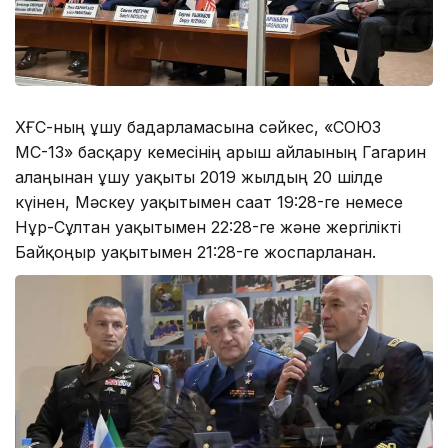
ХҒС-ның ұшу бағдарламасына сәйкес, «СОЮЗ
МС-13» басқару кемесінің ғарыш айлағының Гагарин
алаңынан ұшу уақыты 2019 жылдың 20 шілде
күінен, Мәскеу уақытымен сағат 19:28-ге немесе
Нұр-Сұлтан уақытымен 22:28-ге және жергілікті
Байқоңыр уақытымен 21:28-ге жоспарланған.