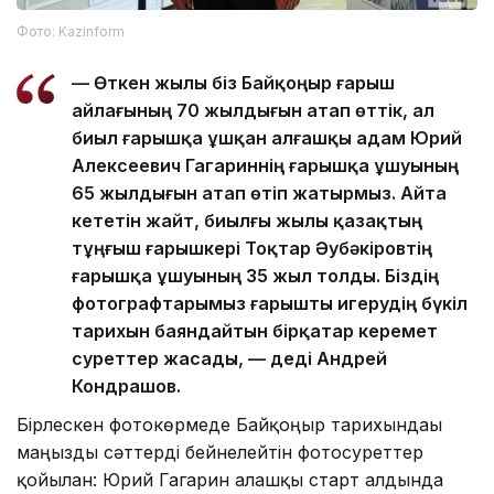
Фото: Kazinform
— Өткен жылы біз Байқоңыр ғарыш
айлағының 70 жылдығын атап өттік, ал
биыл ғарышқа ұшқан алғашқы адам Юрий
Алексеевич Гагариннің ғарышқа ұшуының
65 жылдығын атап өтіп жатырмыз. Айта
кететін жайт, биылғы жылы қазақтың
тұңғыш ғарышкері Тоқтар Әубәкіровтің
ғарышқа ұшуының 35 жыл толды. Біздің
фотографтарымыз ғарышты игерудің бүкіл
тарихын баяндайтын бірқатар керемет
суреттер жасады, — деді Андрей
Кондрашов.
Бірлескен фотокөрмеде Байқоңыр тарихындағы
маңызды сәттерді бейнелейтін фотосуреттер
қойылған: Юрий Гагарин алғашқы старт алдында