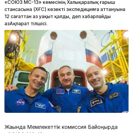
«СОЮЗ МС-13» кемесінің Халықаралық ғарыш
стансасына (ХҒС) кезекті экспедицияға аттануына
12 сағаттан аз уақыт қалды, деп хабарлайды
ҚазАқпарат тілшісі.
Жақында Мемлекеттік комиссия Байқоңырда