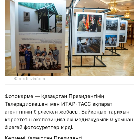
Фото: Kazinform
Фотокөрме — Қазақстан Президентінің
Телерадиокешені мен ИТАР-ТАСС ақпарат
агенттігінің бірлескен жобасы. Байқоңыр тарихын
көрсететін экспозицияға екі медиақұрылым ұсынған
бірегей фотосуреттер кірді.
Көрмені Қазақстан Президенті