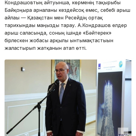
Кондрашовтың айтуынша, көрменің тақырыбы
Байқоңырға арналғаны кездейсоқ емес, себебі ғарыш
айлағы — Қазақстан мен Ресейдің ортақ
тарихындағы маңызды тарау. А.Кондрашов елдер
ғарыш саласында, соның ішінде «Бәйтерек»
бірлескен жобасы арқылы ынтымақтастығын
жалғастырып жатқанын атап өтті.