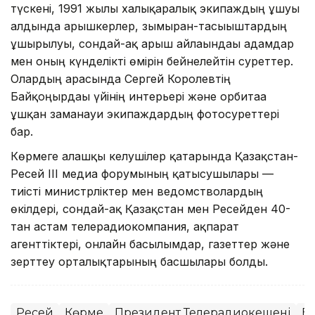
түскені, 1991 жылы халықаралық экипаждың ұшуы
алдында ғарышкерлер, зымыран-тасығыштардың
ұшырылуы, сондай-ақ ғарыш айлағындағы адамдар
мен оның күнделікті өмірін бейнелейтін суреттер.
Олардың арасында Сергей Королевтің
Байқоңырдағы үйінің интерьері және орбитаға
ұшқан заманауи экипаждардың фотосуреттері
бар.
Көрмеге алғашқы келушілер қатарында Қазақстан-
Ресей ІІІ медиа форумының қатысушылары —
тиісті министрліктер мен ведомстволардың
өкілдері, сондай-ақ Қазақстан мен Ресейден 40-
тан астам телерадиокомпания, ақпарат
агенттіктері, онлайн басылымдар, газеттер және
зерттеу орталықтарының басшылары болды.
Ресей
Көрме
Президент Телерадиокешені
Б