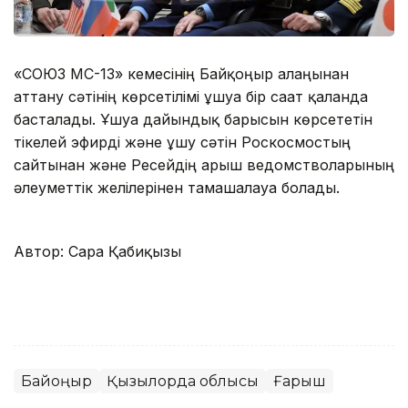
«СОЮЗ МС-13» кемесінің Байқоңыр алаңынан
аттану сәтінің көрсетілімі ұшуға бір сағат қалғанда
басталады. Ұшуға дайындық барысын көрсететін
тікелей эфирді және ұшу сәтін Роскосмостың
сайтынан және Ресейдің ғарыш ведомстволарының
әлеуметтік желілерінен тамашалауға болады.
Автор: Сара Қабиқызы
Байқоңыр
Қызылорда облысы
Ғарыш