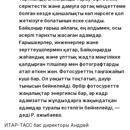
серіктестік және дамуға ортақ міндеттеме
болған кезде қаншалықты көп нәрсеге қол
жеткізуге болатынын еске салады.
Байқоңыр ғарыш айлағы, ең алдымен, осы
әсерлі тарихты жасаған адамдар.
Ғарышкерлер, инженерлер және
зерттеушілермен қатар, Байқоңырды
жаһандық және ұлттық жадта мәңгілікке
қалдырған тілшілер мен фотографтарды
атап өткен жөн. Фотосуреттің таңғажайып
күші бар. Ол уақытты тоқтатып, дәуір
тынысын бейнелейді. Әрбір фотосуретте
жаңалықтар энергиясы бар, әр кадр
адамзатты жұлдыздарға жақындатқан
адамдар туралы естелігін бейнелейді, —
деді Р. Қажыбаева.
ИТАР-ТАСС бас директоры Андрей