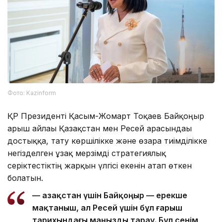
Фото: Kazinform
ҚР Президенті Қасым-Жомарт Тоқаев Байқоңыр
ғарыш айлағы Қазақстан мен Ресей арасындағы
достыққа, тату көршілікке және өзара тиімділікке
негізделген ұзақ мерзімді стратегиялық
серіктестіктің жарқын үлгісі екенін атап өткен
болатын.
— Қазақстан үшін Байқоңыр — ерекше
мақтаныш, ал Ресей үшін бұл ғарыш
тарихындағы маңызды тарау. Бұл сенім,