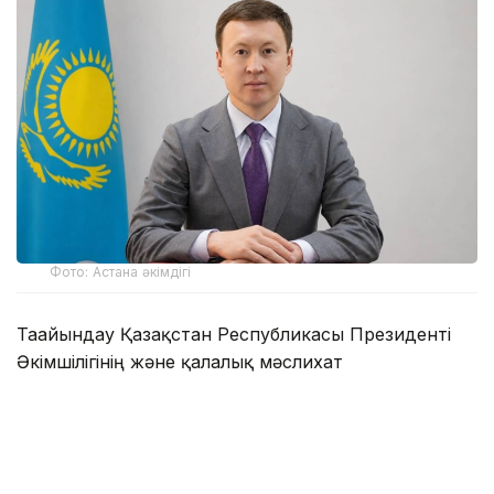
Фото: Астана әкімдігі
Тағайындау Қазақстан Республикасы Президенті
Әкімшілігінің және қалалық мәслихат
депутаттарының келісімімен жүзеге асты.
Нұрлан Әлімжанов мемлекеттік қызметтегі еңбек
жолын 2012 жылы бастаған.
2012 жылдың тамызынан 2015 жылдың шілдесіне