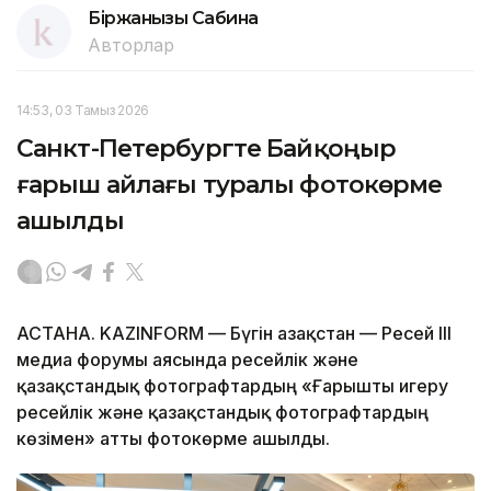
Біржанқызы Сабина
Авторлар
14:53, 03 Тамыз 2026
Санкт-Петербургте Байқоңыр
ғарыш айлағы туралы фотокөрме
ашылды
АСТАНА. KAZINFORM — Бүгін Қазақстан — Ресей ІІІ
медиа форумы аясында ресейлік және
қазақстандық фотографтардың «Ғарышты игеру
ресейлік және қазақстандық фотографтардың
көзімен» атты фотокөрме ашылды.