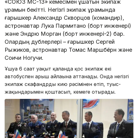
«СОЮЗ МС-13» кемесімен ұшатын экипаж
құрамын бекітті. Негізгі экипаж құрамында
ғарышкер Александр Скворцов (командир),
астронавтар Лука Пармитано (борт инженері)
және Эндрю Морган (борт инженері-2) бар.
Олардың дублерлері – ғарышкер Сергей
Рыжиков, астронавтар Томас Маршбёрн және
Соичи Ногучи.
Ұшуға 6 сағат уақыт қалғанда қос экипаж екі
автобуспен ғарыш айлағына аттанады. Онда негізгі
экипаж скафандрды кию рәсімінен өтіп, туыс-
жақындарымен қоштасып, кемеге отырады.