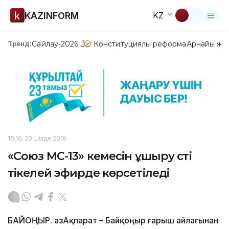
KAZINFORM
KZ
Сайлау-2026
Конституциялық реформа
Арнайы жо
Тренд:
16:16, 20 Шілде 2019
«Союз МС-13» кемесін ұшыру сәті
тікелей эфирде көрсетіледі
БАЙҚОҢЫР. ҚазАқпарат – Байқоңыр ғарыш айлағынан