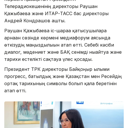
Телерадиокешенінің директоры Раушан
Қажыбаева және ИТАР-ТАСС бас директоры
Андрей Кондрашов ашты.
Раушан Қажыбаева іс-шараға қатысушыларға
арнаған сөзінде көрмені медиафорум аясында
өткізудің маңыздылығын атап өтті. Себебі кәсіби
диалог, мәдениет және БАҚ сенімді нығайтуға және
тарихи естелікті сақтауға үлес қосады.
Президент ТРК директоры Байқоңыр ғылыми
прогресс, батылдық және Қазақстан мен Ресейдің
ортақ тарихының символы болып қала беретінін
атап өтті.