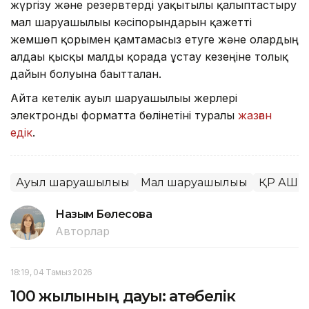
жүргізу және резервтерді уақытылы қалыптастыру
мал шаруашылығы кәсіпорындарын қажетті
жемшөп қорымен қамтамасыз етуге және олардың
алдағы қысқы малды қорада ұстау кезеңіне толық
дайын болуына бағытталған.
Айта кетелік ауыл шаруашылығы жерлері
электронды форматта бөлінетіні туралы
жазған
едік
.
Ауыл шаруашылығы
Мал шаруашылығы
ҚР АШМ
Назым Бөлесова
Авторлар
18:19, 04 Тамыз 2026
100 жылқының дауы: ақтөбелік