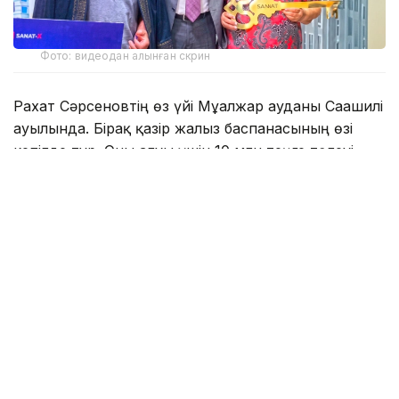
Фото: видеодан алынған скрин
Рахат Сәрсеновтің өз үйі Мұғалжар ауданы Сағашилі
ауылында. Бірақ қазір жалғыз баспанасының өзі
кепілде тұр. Оны алуы үшін 10 млн теңге төлеуі
тиіс. Неге?
Азаматтық іс
Азаматтық істің шешімі биыл 3 сәуір күні шықты. Іс
материалына сүйенсек, 2019 жылы шаруа
қожалығының иесі Тәжіғали Елеуов пен Рахат
Сәрсеновтің арасында шығынды өтеу туралы
келісім жүргізілген. Келісім бойынша Рахат
Сәрсенов 2014 жылдың 20 наурыз айынан бастап
жылқышы болып еңбек еткен. 2018 жылы 60 бас
жылқы жоғалып, шығын 10 млн теңге болған. Екеуі