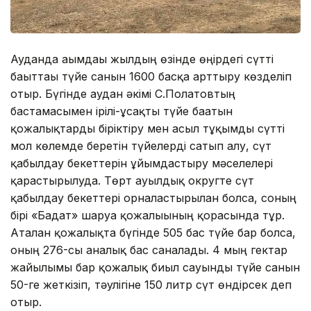
Ауданда ағымдағы жылдың өзінде өңірдегі сүтті
бағыттағы түйе санын 1600 басқа арттыру көзделіп
отыр. Бүгінде аудан әкімі С.Полатовтың
бастамасымен ірілі-ұсақты түйе бағатын
қожалықтарды біріктіру мен асыл тұқымды сүтті
мол көлемде беретін түйелерді сатып алу, сүт
қабылдау бекеттерін ұйымдастыру мәселелері
қарастырылуда. Төрт ауылдық округте сүт
қабылдау бекеттері орналастырылған болса, соның
бірі «Бағдат» шаруа қожалығының қорасында тұр.
Аталған қожалықта бүгінде 505 бас түйе бар болса,
оның 276-сы аналық бас саналады. 4 мың гектар
жайылымы бар қожалық биыл сауынды түйе санын
50-ге жеткізіп, тәулігіне 150 литр сүт өндірсек деп
отыр.