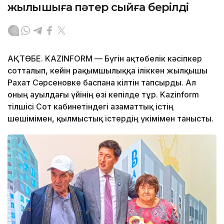
жылқышыға пәтер сыйға берілді
АҚТӨБЕ. KAZINFORM — Бүгін ақтөбелік кәсіпкер
сотталып, кейін рақымшылыққа іліккен жылқышы
Рахат Сәрсеновке баспана кілтін тапсырды. Ал
оның ауылдағы үйінің өзі кепілде тұр. Kazinform
тілшісі Сот кабинетіндегі азаматтық істің
шешімімен, қылмыстық істердің үкімімен танысты.