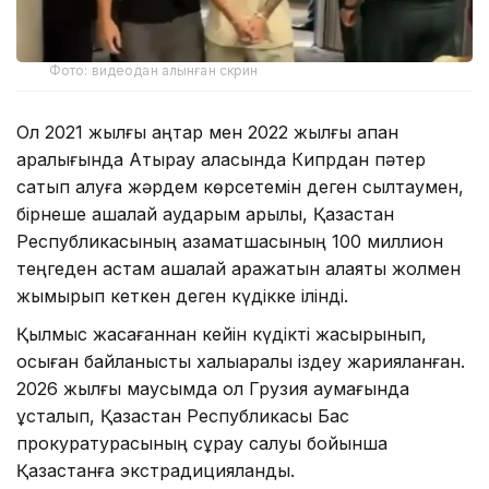
Фото: видеодан алынған скрин
Ол 2021 жылғы қаңтар мен 2022 жылғы ақпан
аралығында Атырау қаласында Кипрдан пәтер
сатып алуға жәрдем көрсетемін деген сылтаумен,
бірнеше ақшалай аударым арқылы, Қазақстан
Республикасының азаматшасының 100 миллион
теңгеден астам ақшалай қаражатын алаяқтық жолмен
жымқырып кеткен деген күдікке ілінді.
Қылмыс жасағаннан кейін күдікті жасырынып,
осыған байланысты халықаралық іздеу жарияланған.
2026 жылғы маусымда ол Грузия аумағында
ұсталып, Қазақстан Республикасы Бас
прокуратурасының сұрау салуы бойынша
Қазақстанға экстрадицияланды.