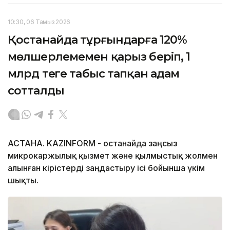
10:30, 06 Тамыз 2026
Қостанайда тұрғындарға 120%
мөлшерлемемен қарыз беріп, 1
млрд теңге табыс тапқан адам
сотталды
АСТАНА. KAZINFORM - Қостанайда заңсыз
микрокаржылық қызмет және қылмыстық жолмен
алынған кірістерді заңдастыру ісі бойынша үкім
шықты.