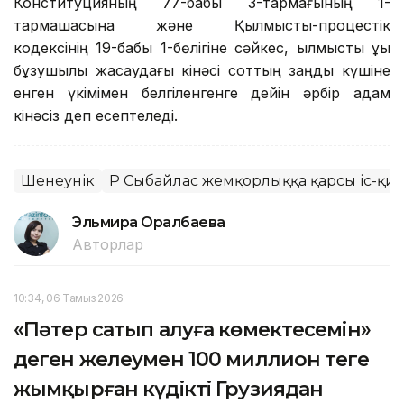
Конституцияның 77-бабы 3-тармағының 1-
тармақшасына және Қылмыстық-процестік
кодексінің 19-бабы 1-бөлігіне сәйкес, қылмыстық құқық
бұзушылық жасаудағы кінәсі соттың заңды күшіне
енген үкімімен белгіленгенге дейін әрбір адам
кінәсіз деп есептеледі.
Шенеунік
ҚР Сыбайлас жемқорлыққа қарсы іс-қим
Эльмира Оралбаева
Авторлар
10:34, 06 Тамыз 2026
«Пәтер сатып алуға көмектесемін»
деген желеумен 100 миллион теңге
жымқырған күдікті Грузиядан