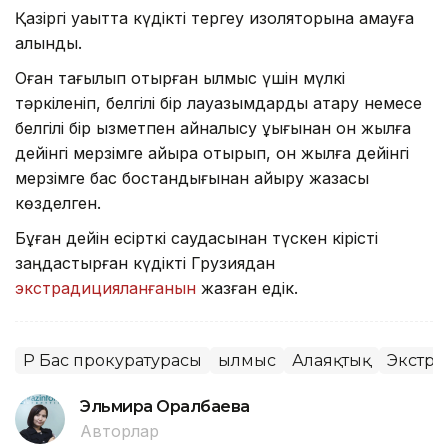
Қазіргі уақытта күдікті тергеу изоляторына қамауға
алынды.
Оған тағылып отырған қылмыс үшін мүлкі
тәркіленіп, белгілі бір лауазымдарды атқару немесе
белгілі бір қызметпен айналысу құқығынан он жылға
дейінгі мерзімге айыра отырып, он жылға дейінгі
мерзімге бас бостандығынан айыру жазасы
көзделген.
Бұған дейін есірткі саудасынан түскен кірісті
заңдастырған күдікті Грузиядан
экстрадицияланғанын
жазған едік.
ҚР Бас прокуратурасы
Қылмыс
Алаяқтық
Экстр
Эльмира Оралбаева
Авторлар