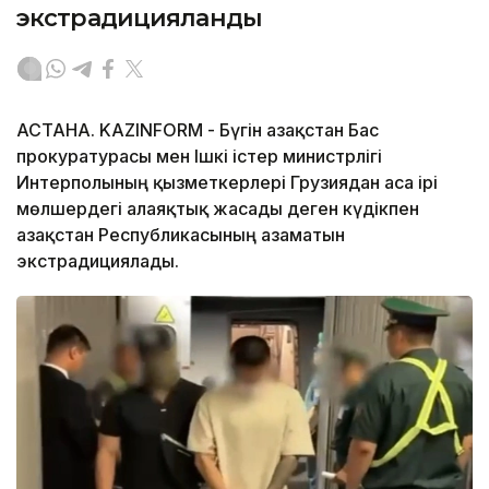
экстрадицияланды
АСТАНА. KAZINFORM - Бүгін Қазақстан Бас
прокуратурасы мен Ішкі істер министрлігі
Интерполының қызметкерлері Грузиядан аса ірі
мөлшердегі алаяқтық жасады деген күдікпен
Қазақстан Республикасының азаматын
экстрадициялады.