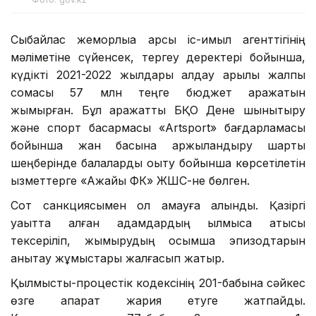
Сыбайлас жемқорлыққа қарсы іс-қимыл агенттігінің
мәліметіне сүйенсек, тергеу деректері бойынша,
күдікті 2021-2022 жылдары алдау арқылы жалпы
сомасы 57 млн теңге бюджет қаражатын
жымқырған. Бұл қаражатты БҚО Дене шынықтыру
және спорт басқармасы «Artsport» бағдарламасы
бойынша жан басына қаржыландыру шарты
шеңберінде балаларды оқыту бойынша көрсетілетін
қызметтерге «Ақжайық ФК» ЖШС-не бөлген.
Сот санкциясымен ол қамауға алынды. Қазіргі
уақытта қалған адамдардың қылмысқа қатысы
тексеріліп, жымқырудың қосымша эпизодтарын
анықтау жұмыстары жалғасып жатыр.
Қылмыстық-процестік кодексінің 201-бабына сәйкес
өзге ақпарат жария етуге жатпайды.