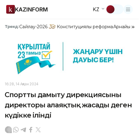
KAZINFORM
KZ
Сайлау-2026
Конституциялық реформа
Арнайы жо
Тренд:
16:28, 14 Ақпан 2024
Спортты дамыту дирекциясының
директоры алаяқтық жасады деген
күдікке ілінді