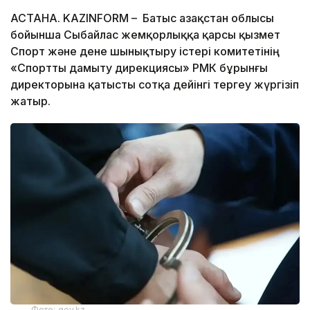
АСТАНА. KAZINFORM – Батыс Қазақстан облысы
бойынша Сыбайлас жемқорлыққа қарсы қызмет
Спорт және дене шынықтыру істері комитетінің
«Спортты дамыту дирекциясы» РМҚК бұрынғы
директорына қатысты сотқа дейінгі тергеу жүргізіп
жатыр.
Фото: gov.kz