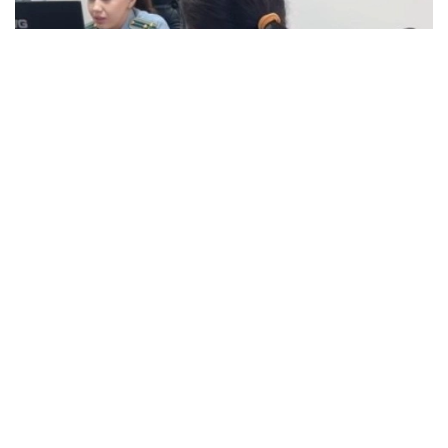
Фото: видеодан алынған скрин
ҚМА Қостанай облысы бойынша департаменті
жергілікті тұрғынның заңнамада көзделген
лицензиясыз мүлікті кепілге қойып қарыз беру
қызметін ұйымдастырғанын анықтады. Клиенттерді
тарту үшін OLX
және Instagram платформаларында
жарнамалар орналастырылған.
Азаматтардың ауыр материалдық жағдайын және
екінші деңгейлі банктерден несие ала алмауын
пайдаланған ол жылдық мөлшерлемесі 120%-ға