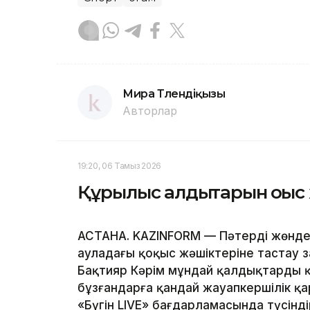
Мира Төлендіқызы
Авторлар
19:20, 06 Тамыз 2026
Құрылыс қалдықтарын қоқыс
АСТАНА. KAZINFORM — Пәтерді жөнде
ауладағы қоқыс жәшіктеріне тастау з
Бақтияр Кәрім мұндай қалдықтарды қ
бұзғандарға қандай жауапкершілік қ
«Бүгін LIVE» бағдарламасында түсінді