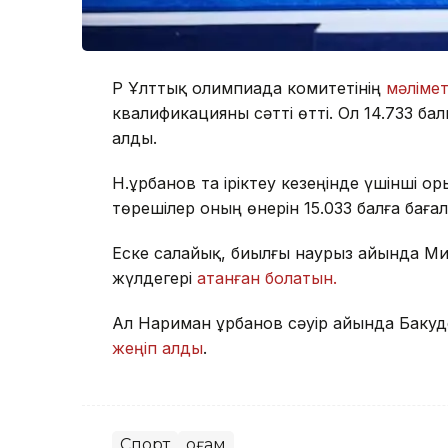
ҚР Ұлттық олимпиада комитетінің
мәлімет
квалификацияны сәтті өтті. Ол 14.733 б
алды.
Н.Құрбанов та іріктеу кезеңінде үшінші 
төрешілер оның өнерін 15.033 балға баға
Еске салайық, биылғы наурыз айында Ми
жүлдегері
атанған болатын.
Ал Нариман Құрбанов сәуір айында Бакуд
жеңіп алды
.
Спорт
Қоғам