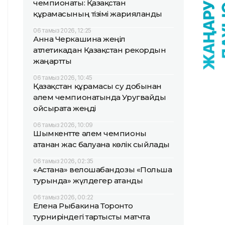
чемпионаты: Қазақстан
құрамасының тізімі жарияланды
06 тамыз 2026, 12:25
Анна Черкашина жеңіл
атлетикадан Қазақстан рекордын
жаңартты
06 тамыз 2026, 10:45
Қазақстан құрамасы су добынан
әлем чемпионатында Уругвайды
ойсырата жеңді
06 тамыз 2026, 10:09
Шымкентте әлем чемпионы
атанған жас балуанға көлік сыйлады
06 тамыз 2026, 02:35
«Астана» велошабандозы «Польша
турында» жүлдегер атанды
06 тамыз 2026, 00:22
Елена Рыбакина Торонто
турниріндегі тартысты матчта