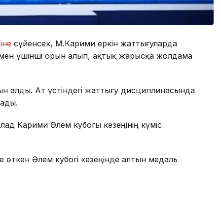
іне
сүйенсек, М.Карими еркін жаттығуларда
алмен үшінші орын алып, ақтық жарысқа жолдама
орын алды. Ат үстіндегі жаттығу дисциплинасында
лады.
лад Карими Әлем кубогы кезеңінің күміс
е өткен Әлем кубогі кезеңінде алтын медаль