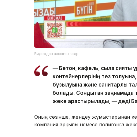
Видеодан алынған кадр
— Бетон, кафель, сылақ сияқты құ
контейнерлерінің тез толуына,
бұзылуына және санитарлық та
болады. Сондықтан заңнамада т
жеке қарастырылады, — деді Ба
Оның сөзінше, жөндеу жұмыстарынан ке
компания арқылы немесе полигонға жеке 