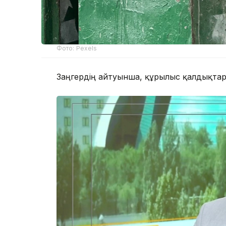
Фото: Pexels
Заңгердің айтуынша, құрылыс қалдықта