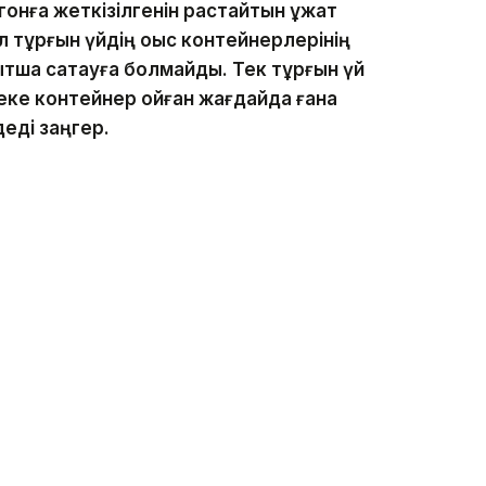
онға жеткізілгенін растайтын құжат
 тұрғын үйдің қоқыс контейнерлерінің
ытша сақтауға болмайды. Тек тұрғын үй
жеке контейнер қойған жағдайда ғана
 деді заңгер.
шін бірнеше әкімшілік бап қолданылуы мүмкін
қықбұзушылық туралы кодекстің 505-
ы қолданылуы мүмкін. Егер дәл
ішінде қайталанса, айыппұл мөлшері екі
аттандыру талаптарын бұзғандарға 57 млн
ы жазған едік.