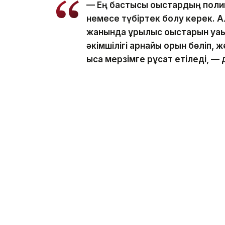
— Ең бастысы қоқыстардың полиг
немесе түбіртек болу керек. Ал
жанында құрылыс қоқыстарын уақ
әкімшілігі арнайы орын бөліп, 
қысқа мерзімге рұқсат етіледі, —
Бақтияр Кәрім мұндай құқықбұзушылық ү
екенін атап өтті.
— Мұндай жағдайда Әкімшілік құ
бабы, 344-бабы және 434-2-баб
осындай құқықбұзушылық бір жыл 
есе артады, — деді ол.
Айта кетейік, бұған дейін, Астанада аб
теңгеден астам айыппұл
салынғаны
жайл