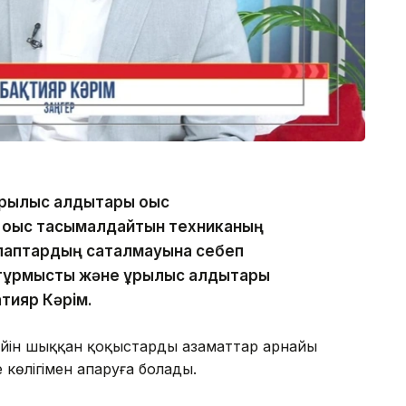
рылыс қалдықтары қоқыс
 қоқыс тасымалдайтын техниканың
лаптардың сақталмауына себеп
ұрмыстық және құрылыс қалдықтары
қтияр Кәрім.
йін шыққан қоқыстарды азаматтар арнайы
көлігімен апаруға болады.