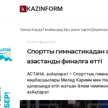
KAZINFORM
Ақорда
Тағайындау
Заң және тәртіп
Дерекқор
Тренд:
23:38, 01 Қараша 2022
Спорттық гимнастикадан 
қазақстандық финалға өтті
АСТАНА. ҚазАқпарат – Спорттық гимн
көшбасшылары Милад Карими мен На
қаласында өтіп жатқан Әлем чемпион
ҚазАқпарат.