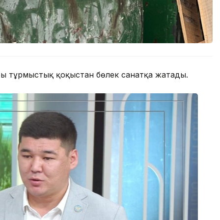
ры тұрмыстық қоқыстан бөлек санатқа жатады.