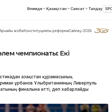
Әлемде
Қазақстан
Саясат
Талдау
SP
Арнайы жоба
Конституциялық реформа
Сайлау-2026
әлем чемпионаты: Екі
астикадан Қазақстан құрамасының
риман Құрбанов Ұлыбританияның Ливерпуль
атының финалына өтті, деп хабарлайды