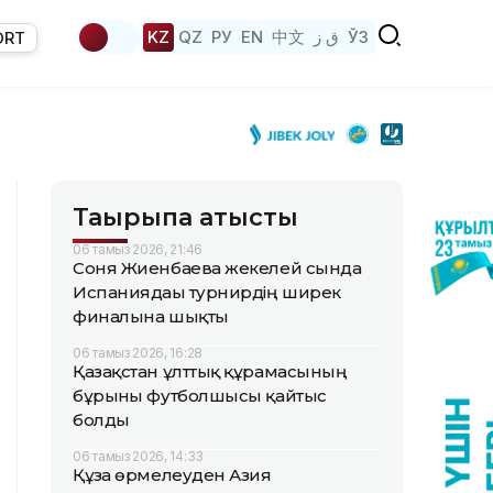
KZ
QZ
РУ
EN
中文
ق ز
ЎЗ
ORT
Тақырыпқа қатысты
06 тамыз 2026, 21:46
Соня Жиенбаева жекелей сында
Испаниядағы турнирдің ширек
финалына шықты
06 тамыз 2026, 16:28
Қазақстан ұлттық құрамасының
бұрынғы футболшысы қайтыс
болды
06 тамыз 2026, 14:33
Құзға өрмелеуден Азия