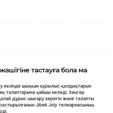
 жәшігіне тастауға бола ма
у кезінде шыққан құрылыс қалдықтарын
аң талаптарына қайшы келеді. Заңгер
алай дұрыс шығару керегін және талапты
арастырылғанын Jibek Joly телеарнасының
рді.