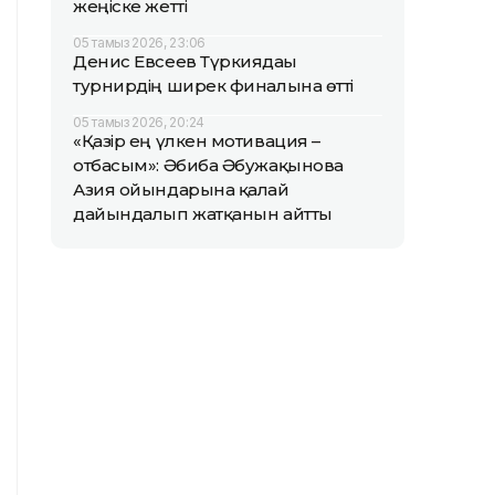
жеңіске жетті
05 тамыз 2026, 23:06
Денис Евсеев Түркиядағы
турнирдің ширек финалына өтті
05 тамыз 2026, 20:24
«Қазір ең үлкен мотивация –
отбасым»: Әбиба Әбужақынова
Азия ойындарына қалай
дайындалып жатқанын айтты