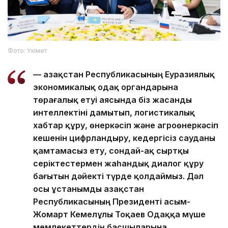
Фото: Үкімет
— Қазақстан Республикасының Еуразиялық
экономикалық одақ органдарына
төрағалық етуі аясында біз жасанды
интеллектіні дамытып, логистикалық
хабтар құру, өнеркәсіп және агроөнеркәсіп
кешенін цифрландыру, кедергісіз сауданы
қамтамасыз ету, сондай-ақ сыртқы
серіктестермен жаһандық диалог құру
бағытын дәйекті түрде қолдаймыз. Дәл
осы ұстанымды Қазақстан
Республикасының Президенті Қасым-
Жомарт Кемелұлы Тоқаев Одаққа мүше
мемлекеттердің басшыларына