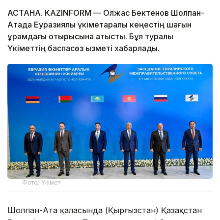
АСТАНА. KAZINFORM — Олжас Бектенов Шолпан-
Атада Еуразиялық үкіметаралық кеңестің шағын
құрамдағы отырысына қатысты. Бұл туралы
Үкіметтің баспасөз қызметі хабарлады.
Фото: Үкімет
Шолпан-Ата қаласында (Қырғызстан) Қазақстан