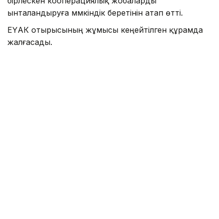
бірлескен кооперациялық жобаларды
ынталандыруға мүмкіндік беретінін атап өтті.
ЕҮАК отырысының жұмысы кеңейтілген құрамда
жалғасады.
Айта кетелік Қазақстан ЕАЭО-ның бірыңғай
цифрлық аккредиттеу кеңістігін қалыптастыруды
ұсынғаны туралы
жазған едік
.
Үкімет
Логистика
Олжас Бектенов
ЕАЭО
Сауд
Назым Бөлесова
Авторлар
15:30, 06 Тамыз 2026
Жеңіл өнеркәсіпті дамытуға
арналған 28 шара іске асырылады