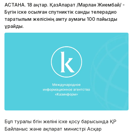
АСТАНА. 18 қаңтар. ҚазАқпарат /Марлан Жиембай/ -
Бүгін іске қосылған спутниктік сандық телерадио
таратылым желісінің қамту аумағы 100 пайызды
құрайды.
Бұл туралы бүгін желіні іске қосу барысында ҚР
Байланыс және ақпарат министрі Асқар