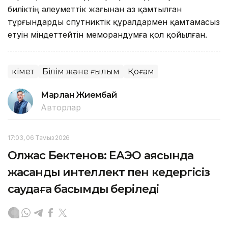
биліктің әлеуметтік жағынан аз қамтылған
тұрғындарды спутниктік құралдармен қамтамасыз
етуін міндеттейтін меморандумға қол қойылған.
Үкімет
Білім және ғылым
Қоғам
Марлан Жиембай
Авторлар
17:03, 06 Тамыз 2026
Олжас Бектенов: ЕАЭО аясында
жасанды интеллект пен кедергісіз
саудаға басымдық беріледі