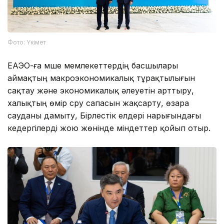
Фото: Үкімет
ЕАЭО-ға мүше мемлекеттердің басшылары
аймақтың макроэкономикалық тұрақтылығын
сақтау және экономикалық әлеуетін арттыру,
халықтың өмір сүру сапасын жақсарту, өзара
сауданы дамыту, Бірлестік елдері нарығындағы
кедергілерді жою жөнінде міндеттер қойып отыр.