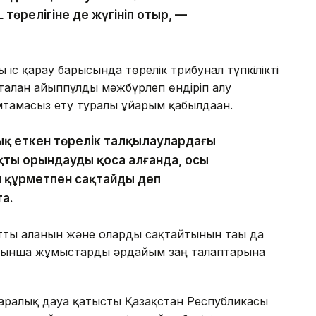
өрелігіне де жүгініп отыр, —
ы іс қарау барысында төрелік трибунал түпкілікті
аталған айыппұлды мәжбүрлеп өндіріп алу
тамасыз ету туралы ұйғарым қабылдаған.
ық еткен төрелік талқылаулардағы
қты орындауды қоса алғанда, осы
н құрметпен сақтайды деп
та.
ты алғанын және оларды сақтайтынын тағы да
бойынша жұмыстарды әрдайым заң талаптарына
қаралық дауға қатысты Қазақстан Республикасы