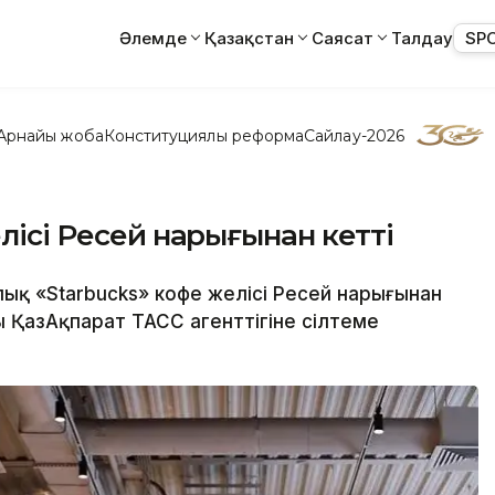
Әлемде
Қазақстан
Саясат
Талдау
SP
Арнайы жоба
Конституциялық реформа
Сайлау-2026
елісі Ресей нарығынан кетті
ық «Starbucks» кофе желісі Ресей нарығынан
 ҚазАқпарат ТАСС агенттігіне сілтеме