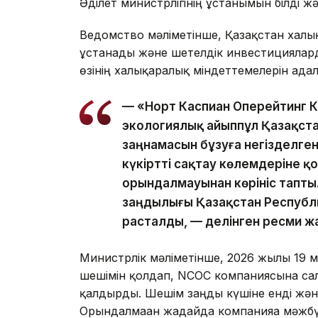
Әділет министрлігінің ұстанымын білді ж
Ведомство мәліметінше, Қазақстан халы
ұстанады және шетелдік инвестицияларды
өзінің халықаралық міндеттемелерін ада
— «Норт Каспиан Оперейтинг 
экологиялық айыппұл Қазақст
заңнамасын бұзуға негізделгені
күкіртті сақтау көлемдеріне 
орындалмауынан көрініс тапты.
заңдылығы Қазақстан Республ
расталды, — делінген ресми ж
Министрлік мәліметінше, 2026 жылғы 19
шешімін қолдап, NCOC компаниясына са
қалдырды. Шешім заңды күшіне енді және 
Орындалмаған жағдайда компанияға мәжб