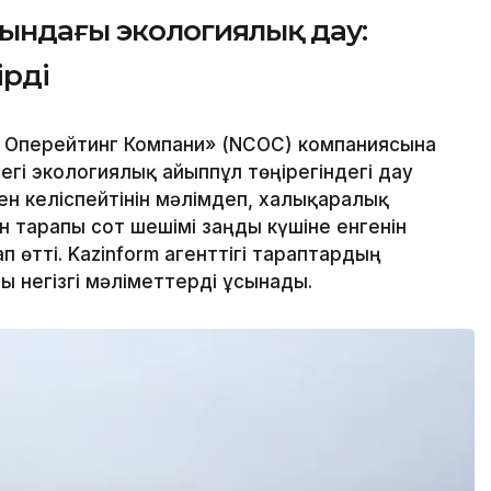
ындағы экологиялық дау:
ірді
 Оперейтинг Компани» (NCOC) компаниясына
егі экологиялық айыппұл төңірегіндегі дау
н келіспейтінін мәлімдеп, халықаралық
н тарапы сот шешімі заңды күшіне енгенін
п өтті. Kazinform агенттігі тараптардың
ы негізгі мәліметтерді ұсынады.