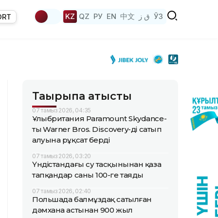
KZ
QZ
РУ
EN
中文
ق ز
ЎЗ
ORT
Тақырыпқа қатысты
07 тамыз 2026, 04:35
Ұлыбритания Paramount Skydance-
тың Warner Bros. Discovery-ді сатып
алуына рұқсат берді
07 тамыз 2026, 03:20
Үндістандағы су тасқынынан қаза
тапқандар саны 100-ге таяды
07 тамыз 2026, 02:40
Польшада балмұздақ сатылған
дәмхана астынан 900 жыл