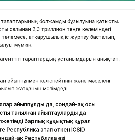
сат талаптарының болжамды бұзылуына қатысты.
ты салынған 2,3 триллион теңге көлеміндегі
 төлемесе, атқарушылық іс жүргізу басталып,
ылуы мүмкін.
 агенттігі тараптардың ұстанымдарын анықтап,
н айыппұлмен келіспейтінін және мәселені
рысып жатқанын мәлімдеді.
ялар айыппұлды да, сондай-ақ осы
сты тағылған айыптауларды да
лжетімді барлық құқықтық құрал
е Республика атап өткен ICSID
ондай-ақ Республика өзі