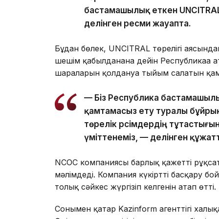
бастамашылық еткен UNCITRAL т
делінген ресми жауапта.
Бұдан бөлек, UNCITRAL төрелігі аясындағ
шешім қабылданғанға дейін Республикаға 
шараларын қолдануға тыйым салатын қам
— Біз Республика бастамашыл
қамтамасыз ету туралы бұйры
төрелік рәсімдердің тұтастығы
үміттенеміз, — делінген құжат
NCOC компаниясы барлық қажетті рұқсат
мәлімдеді. Компания күкіртті басқару 
толық сәйкес жүргізіп келгенін атап өтті.
Сонымен қатар Kazinform агенттігі халы