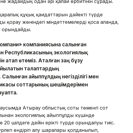
әне жағдайдың одан әрі қалай өрбитінін сұрады.
қаралық құқық қағидаттарын дәйекті түрде
 қорғау жөніндегі міндеттемелерді қоса алғанда,
л орындайды.
Компани» компаниясына салынған
ан Республикасының экологиялық
н атап өтеміз. Аталған заң бұзу
қойылатын талаптардың
 Салынған айыппұлдың негізділігі мен
икасы соттарының шешімдерімен
ауапта.
 маусымда Атырау облыстық соты төменгі сот
лынған экологиялық айыппұлды күшінде
20 шілдеге дейін ерікті түрде орындалуы тиіс.
үрлеп өндіріп алу шаралары қолданылып,