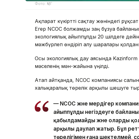
Фото: ҚМГ
Ақпарат күкіртті сақтау жөніндегі рұқ
Егер NCOC болжамды заң бұзуға байланыс
экологиялық айыппұлды 20 шілдеге дейін
мәжбүрлеп өндіріп алу шаралары қолдан
Осы экологиялық дау аясында Kazinform
мәселенің мән-жайына үңілді.
Атап айтқанда, NCOC компаниясы салынға
халықаралық төрелік арқылы шешуге ты
— NCOC және мердігер компани
айыппұлды негіздеуге байланы
қабылдамайды және оларды қо
арқылы даулап жатыр. Бұл ретт
төрелігімен ғана шектелмей, с