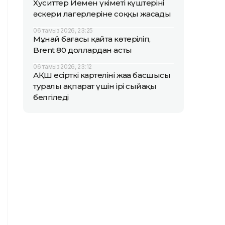
Хуситтер Йемен үкіметі күштерінің
әскери лагерлеріне соққы жасады
06 тамыз 2026, 23:25
Мұнай бағасы қайта көтеріліп,
Brent 80 доллардан асты
06 тамыз 2026, 23:12
АҚШ есірткі картелінің жаңа басшысы
туралы ақпарат үшін ірі сыйақы
белгіледі