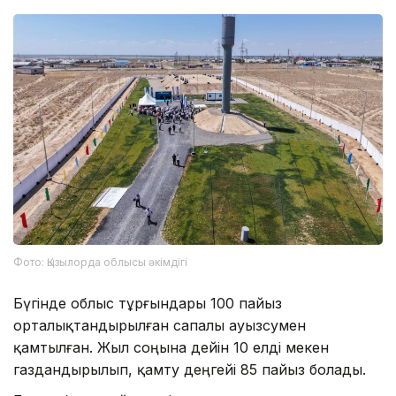
Фото: Қызылорда облысы әкімдігі
Бүгінде облыс тұрғындары 100 пайыз
орталықтандырылған сапалы ауызсумен
қамтылған. Жыл соңына дейін 10 елді мекен
газдандырылып, қамту деңгейі 85 пайыз болады.