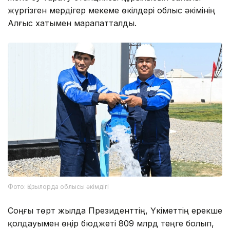
жүргізген мердігер мекеме өкілдері облыс әкімінің
Алғыс хатымен марапатталды.
Фото: Қызылорда облысы әкімдігі
Соңғы төрт жылда Президенттің, Үкіметтің ерекше
қолдауымен өңір бюджеті 809 млрд теңге болып,