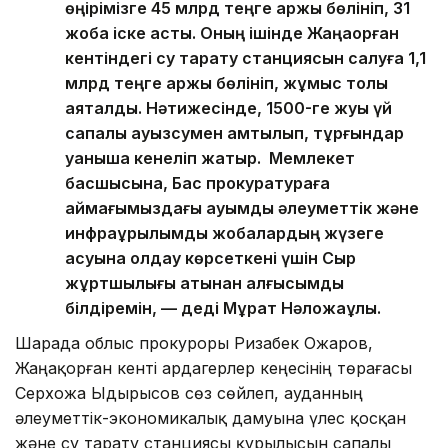
өңірімізге 45 млрд теңге қаржы бөлініп, 31
жоба іске асты. Оның ішінде Жаңақорған
кентіндегі су тарату станциясын салуға 1,1
млрд теңге қаржы бөлініп, жұмыс толық
аяқталды. Нәтижесінде, 1500-ге жуық үй
сапалы ауызсумен қамтылып, тұрғындар
қуанышқа кенеліп жатыр. Мемлекет
басшысына, Бас прокуратураға
аймағымыздағы ауқымды әлеуметтік және
инфрақұрылымдық жобалардың жүзеге
асуына қолдау көрсеткені үшін Сыр
жұртшылығы атынан алғысымды
білдіремін, — деді Мұрат Нәлқожаұлы.
Шарада облыс прокуроры Ризабек Ожаров,
Жаңақорған кенті ардагерлер кеңесінің төрағасы
Серхожа Ыдырысов сөз сөйлеп, ауданның
әлеуметтік-экономикалық дамуына үлес қосқан
және су тарату станциясы құрылысын сапалы