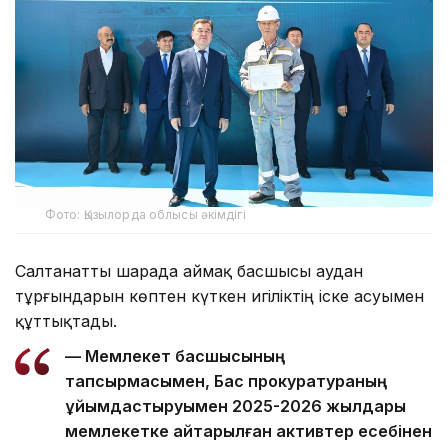
Фото: Қызылорда облысы әкімдігі
Салтанатты шарада аймақ басшысы аудан
тұрғындарын көптен күткен игіліктің іске асуымен
құттықтады.
— Мемлекет басшысының
тапсырмасымен, Бас прокуратураның
ұйымдастыруымен 2025-2026 жылдары
мемлекетке қайтарылған активтер есебінен