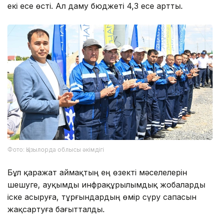
екі есе өсті. Ал даму бюджеті 4,3 есе артты.
Фото: Қызылорда облысы әкімдігі
Бұл қаражат аймақтың ең өзекті мәселелерін
шешуге, ауқымды инфрақұрылымдық жобаларды
іске асыруға, тұрғындардың өмір сүру сапасын
жақсартуға бағытталды.