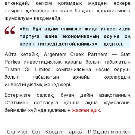
өткендей, келісім қоғамдық мүддені ескере
отырып қабылданған және бюджет қаражатының
жұмсалуын көздемейді.
«Біз бұл қадам елімізге жаңа инвестиция
тартуға және экономиканың өсуіне оң
әсерін тигізеді деп ойлаймыз», - деді ол.
Айта кетейік, Argentem Creek Partners — Stati
Parties инвестициялық құралы болып табылатын
Tristan Oil Limited компаниясына несие беруші
болып табылатын арнайы қорлардың
инвестициялық менеджері.
Естеріңізге салсақ, бұған дейін Қазақстанның
Статимен соттасуға қанша ақша жұмсағаны
беймәлім күйінде қалғанын
жазған едік.
Стати ісі
Сот
Кредит
Қаржы
ҚР Әділет министрл