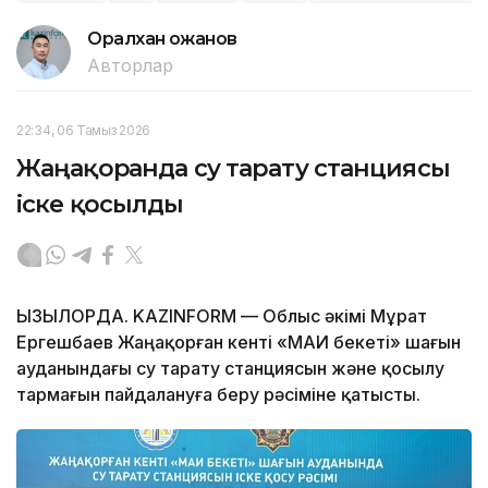
Оралхан Қожанов
Авторлар
22:34, 06 Тамыз 2026
Жаңақорғанда су тарату станциясы
іске қосылды
ҚЫЗЫЛОРДА. KAZINFORM — Облыс әкімі Мұрат
Ергешбаев Жаңақорған кенті «МАИ бекеті» шағын
ауданындағы су тарату станциясын және қосылу
тармағын пайдалануға беру рәсіміне қатысты.