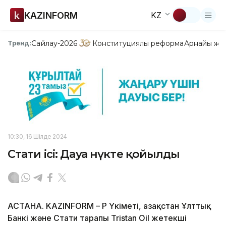
KAZINFORM
KZ
Сайлау-2026
Конституциялық реформа
Арнайы жо
Тренд:
10:30, 16 Шілде 2024
Стати ісі: Дауға нүкте қойылды
АСТАНА. KAZINFORM – ҚР Үкіметі, Қазақстан Ұлттық
Банкі және Стати тарапы Tristan Oil жетекші