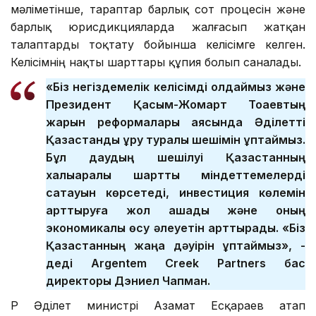
мәліметінше, тараптар барлық сот процесін және
барлық юрисдикцияларда жалғасып жатқан
талаптарды тоқтату бойынша келісімге келген.
Келісімнің нақты шарттары құпия болып саналады.
«Біз негіздемелік келісімді қолдаймыз және
Президент Қасым-Жомарт Тоқаевтың
жарқын реформалары аясында Әділетті
Қазақстанды құру туралы шешімін құптаймыз.
Бұл даудың шешілуі Қазақстанның
халықаралық шарттық міндеттемелерді
сақтауын көрсетеді, инвестиция көлемін
арттыруға жол ашады және оның
экономикалық өсу әлеуетін арттырады. «Біз
Қазақстанның жаңа дәуірін құптаймыз», -
деді Argentem Creek Partners бас
директоры Дэниел Чапман.
ҚР Әділет министрі Азамат Есқараев атап