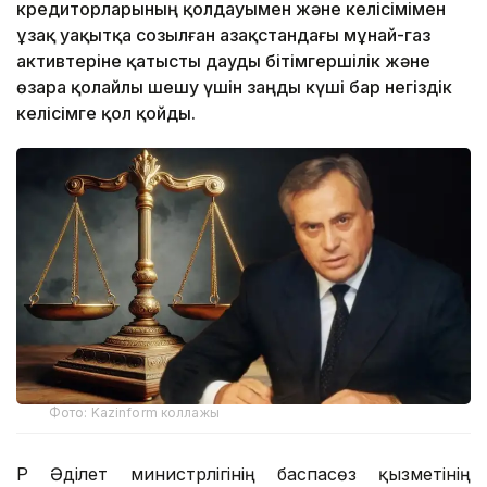
кредиторларының қолдауымен және келісімімен
ұзақ уақытқа созылған Қазақстандағы мұнай-газ
активтеріне қатысты дауды бітімгершілік және
өзара қолайлы шешу үшін заңды күші бар негіздік
келісімге қол қойды.
Фото: Kazinform коллажы
ҚР Әділет министрлігінің баспасөз қызметінің