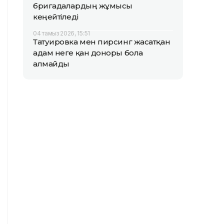
бригадалардың жұмысы
кеңейтіледі
04 тамыз 2026, 15:51
Татуировка мен пирсинг жасатқан
адам неге қан доноры бола
алмайды