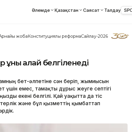
Әлемде
Қазақстан
Саясат
Талдау
SP
Арнайы жоба
Конституциялық реформа
Сайлау-2026
 құны қалай белгіленеді
дамның бет-әлпетіне сән беріп, жымиысын
ет үшін емес, тамақты дұрыс жеуге септігі
ңызды екені белгілі. Қай уақытта да тіс
терлік және бұл қызметтің қымбаттап
өрдік.