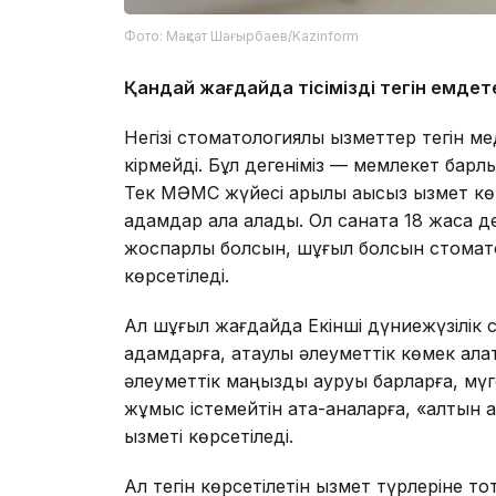
Фото: Мақсат Шағырбаев/Kazinform
Қандай жағдайда тісімізді тегін емде
Негізі стоматологиялық қызметтер тегін м
кірмейді. Бұл дегеніміз — мемлекет барлы
Тек МӘМС жүйесі арқылы ақысыз қызмет кө
адамдар ала алады. Ол санатқа 18 жасқа 
жоспарлы болсын, шұғыл болсын стоматолог
көрсетіледі.
Ал шұғыл жағдайда Екінші дүниежүзілік со
адамдарға, атаулы әлеуметтік көмек алат
әлеуметтік маңызды ауруы барларға, мү
жұмыс істемейтін ата-аналарға, «алтын ал
қызметі көрсетіледі.
Ал тегін көрсетілетін қызмет түрлеріне то