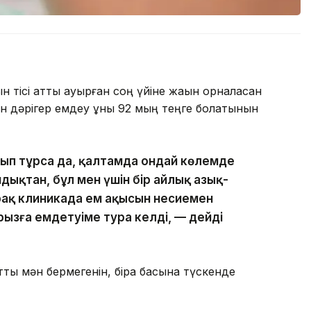
ісі қатты ауырған соң үйіне жақын орналасқан
ген дәрігер емдеу құны 92 мың теңге болатынын
тып тұрса да, қалтамда ондай көлемде
ықтан, бұл мен үшін бір айлық азық-
Бірақ клиникада ем ақысын несиемен
рызға емдетуіме тура келді, — дейді
атты мән бермегенін, бірақ басына түскенде