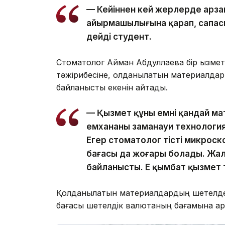
— Кейіннен кей жерлерде арзан
айырмашылығына қарап, сапасы
дейді студент.
Стоматолог Айман Абдуллаева бір қызметт
тәжірибесіне, қолданылатын материалдар
байланысты екенін айтады.
— Қызмет құны емнің қандай 
емхананың заманауи технолог
Егер стоматолог тісті микроско
бағасы да жоғары болады. Жал
байланысты. Ең қымбат қызмет 
Қолданылатын материалдардың шетелден ж
бағасы шетелдік валютаның бағамына қар