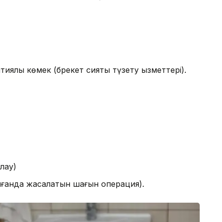
тиялық көмек (брекет сияқты түзету қызметтері).
лау)
лғанда жасалатын шағын операция).