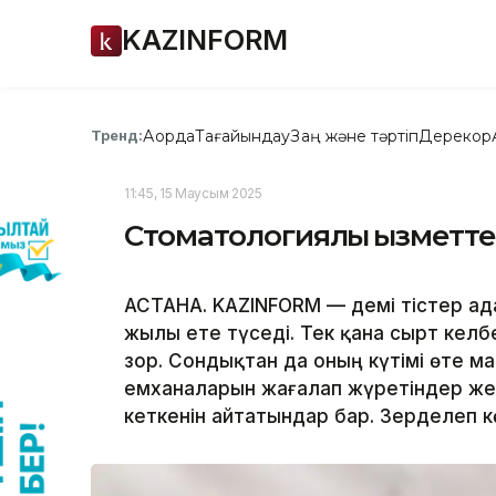
KAZINFORM
Ақорда
Тағайындау
Заң және тәртіп
Дерекқор
Тренд:
11:45, 15 Маусым 2025
Стоматологиялық қызметтер
АСТАНА. KAZINFORM — Әдемі тістер а
жылы ете түседі. Тек қана сырт келб
зор. Сондықтан да оның күтімі өте ма
емханаларын жағалап жүретіндер же
кеткенін айтатындар бар. Зерделеп к