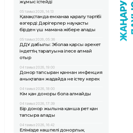
жұмыс істейді
05 тамыз 2026, 14:13
Қазақстанда емханаға қаралу тәртібі
өзгерді: Дәрігерлер науқасты
бірден үш маманға жібере алады
05 тамыз 2026, 05:36
ДДҰ дабылы: Эболаға қарсы әрекет
індеттің таралуына ілесе алмай
отыр
04 тамыз 2026, 19:00
Донор тапсырған қаннан инфекция
анықталған жағдайда не істеу керек
04 тамыз 2026, 18:00
Кім қан доноры бола алмайды
04 тамыз 2026, 17:39
Бір донор жылына қанша рет қан
тапсыра алады
04 тамыз 2026, 16:42
Елімізде көшпелі донорлық