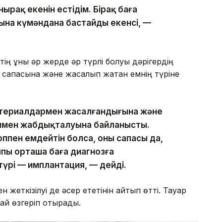
ырақ екенін естідім. Бірақ баға
на күмәндана бастайды екенсің, —
ің құны әр жерде әр түрлі болуы дәрігердің
 сапасына және жасалып жатқан емнің түріне
материалдармен жасалғандығына және
иямен жабдықталуына байланысты.
ппен емдейтін болса, оның сапасы да,
пы орташа баға диагнозға
түрі — имплантация, — дейді.
еткізілуі де әсер ететінін айтып өтті. Тауар
ай өзгеріп отырады.