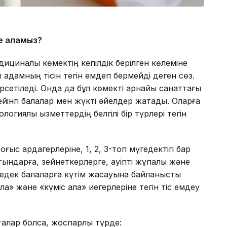
те аламыз?
едициналық көмектің кепілдік берілген көлеміне
қ адамның тісін тегін емдеп бермейді деген сөз.
рсетіледі. Онда да бұл көмекті арнайы санаттағы
дейінгі балалар мен жүкті әйелдер жатады. Оларға
иялық қызметтердің белгілі бір түрлері тегін
ғыс ардагерлеріне, 1, 2, 3-топ мүгедектігі бар
ындарға, зейнеткерлерге, қауіпті жұқпалы және
гедек балаларға күтім жасауына байланысты
қа» және «күміс алқа» иегерлеріне тегін тіс емдеу
қталар болсақ, жоспарлы түрде: