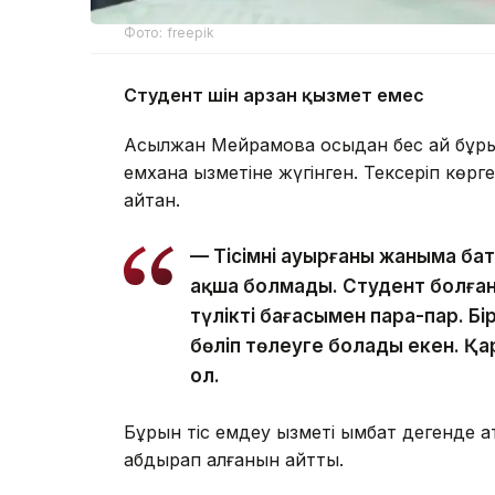
Фото: freepik
Студент үшін арзан қызмет емес
Асылжан Мейрамова осыдан бес ай бұрын т
емхана қызметіне жүгінген. Тексеріп көр
айтқан.
— Тісімнің ауырғаны жаныма ба
ақша болмады. Студент болғанд
түліктің бағасымен пара-пар. 
бөліп төлеуге болады екен. Қа
ол.
Бұрын тіс емдеу қызметі қымбат дегенде қ
абдырап қалғанын айтты.