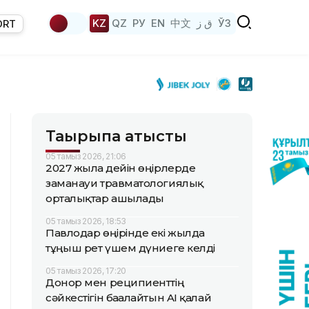
KZ
QZ
РУ
EN
中文
ق ز
ЎЗ
ORT
Тақырыпқа қатысты
05 тамыз 2026, 21:06
2027 жылға дейін өңірлерде
заманауи травматологиялық
орталықтар ашылады
05 тамыз 2026, 18:53
Павлодар өңірінде екі жылда
тұңғыш рет үшем дүниеге келді
05 тамыз 2026, 17:20
Донор мен реципиенттің
сәйкестігін бағалайтын AI қалай