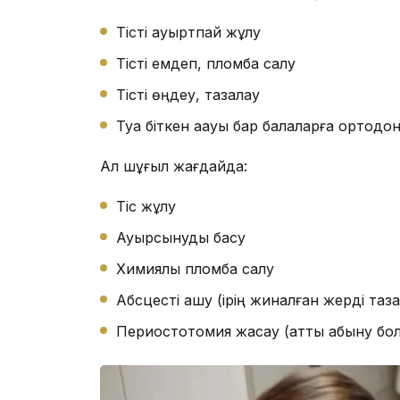
Тісті ауыртпай жұлу
Тісті емдеп, пломба салу
Тісті өңдеу, тазалау
Туа біткен ақауы бар балаларға ортодон
Ал шұғыл жағдайда:
Тіс жұлу
Ауырсынуды басу
Химиялық пломба салу
Абсцесті ашу (ірің жиналған жерді таза
Периостотомия жасау (қатты қабыну бо