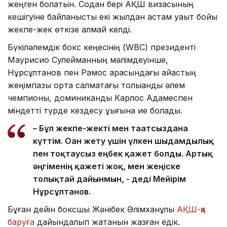
жеңген болатын. Содан бері АҚШ визасының
кешігуіне байланысты екі жылдан астам уақыт бойы
жекпе-жек өткізе алмай келді.
Бүкіләлемдік бокс кеңесінің (WBC) президенті
Маурисио Сулейманның мәлімдеуінше,
Нұрсұлтанов пен Рамос арасындағы айқастың
жеңімпазы орта салмақтағы толыққанды әлем
чемпионы, доминикандық Карлос Адамеспен
міндетті түрде кездесу құқығына ие болады.
– Бұл жекпе-жекті мен тағатсыздана
күттім. Оған жету үшін үлкен шыдамдылық
пен тоқтаусыз еңбек қажет болды. Артық
әңгіменің қажеті жоқ, мен жеңіске
толықтай дайынмын, - деді Мейірім
Нұрсұлтанов.
Бұған дейін боксшы Жәнібек Әлімханұлы
АҚШ-қа
баруға
дайындалып жатқанын жазған едік.