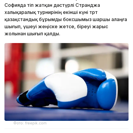
Софияда өтіп жатқан дәстүрлі Странджа
халықаралық турнирінің екінші күні төрт
қазақстандық бұрымды боксшымыз шаршы алаңға
шығып, үшеуі жеңіске жетсе, біреуі жарыс
жолынан шығып қалды.
Фото: freepik.com