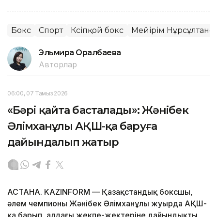
Бокс
Спорт
Кәсіпқой бокс
Мейірім Нұрсұлтано
Эльмира Оралбаева
Авторлар
06:00, 07 Тамыз 2026
«Бәрі қайта басталады»: Жәнібек
Әлімханұлы АҚШ-қа баруға
дайындалып жатыр
АСТАНА. KAZINFORM — Қазақстандық боксшы,
әлем чемпионы Жәнібек Әлімханұлы жуырда АҚШ-
қа барып, алдағы жекпе-жектеріне дайындықты