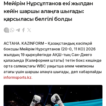
Мейірім Нұрсұлтанов екі жылдан
кейін шаршы алаңға шығады:
қарсыласы белгілі болды
АСТАНА. KAZINFORM – Қазақстандық кәсіпқой
боксшы Мейірім Нұрсұлтанов (20-0, 11 КО) 2026
жылдың 19 қыркүйегінде АҚШ-тың Сан-Диего
қаласында (Калифорния штаты) өтетін бокс кешінде
орта салмақтағы WBC уақытша әлем чемпионы
атағы үшін шаршы алаңға шығады, деп хабарлайды
informsports.kz.