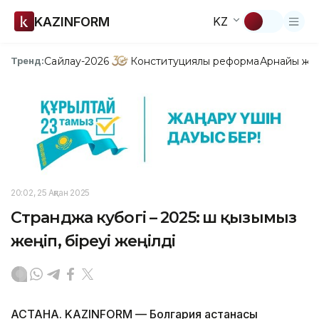
KAZINFORM
KZ
Сайлау-2026
Конституциялық реформа
Арнайы жо
Тренд:
20:02, 25 Ақпан 2025
Странджа кубогі – 2025: Үш қызымыз
жеңіп, біреуі жеңілді
АСТАНА. KAZINFORM — Болгария астанасы