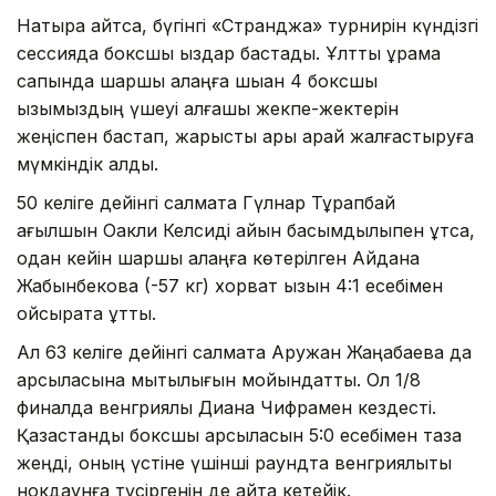
Нақтырақ айтсақ, бүгінгі «Странджа» турнирін күндізгі
сессияда боксшы қыздар бастады. Ұлттық құрама
сапында шаршы алаңға шыққан 4 боксшы
қызымыздың үшеуі алғашқы жекпе-жектерін
жеңіспен бастап, жарысты ары қарай жалғастыруға
мүмкіндік алды.
50 келіге дейінгі салмақта Гүлнар Тұрапбай
ағылшын Оакли Келсиді айқын басымдылықпен ұтса,
одан кейін шаршы алаңға көтерілген Айдана
Жабынбекова (-57 кг) хорват қызын 4:1 есебімен
ойсырата ұтты.
Ал 63 келіге дейінгі салмақта Аружан Жаңабаева да
қарсыласына мықтылығын мойындатты. Ол 1/8
финалда венгриялық Диана Чифрамен кездесті.
Қазақстандық боксшы қарсыласын 5:0 есебімен таза
жеңді, оның үстіне үшінші раундта венгриялықты
нокдаунға түсіргенін де айта кетейік.