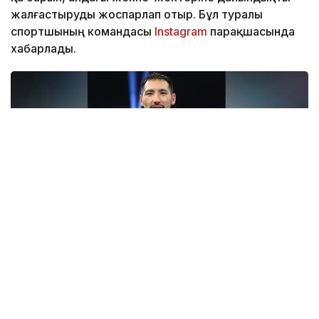
жалғастыруды жоспарлап отыр. Бұл туралы
спортшының командасы
Instagram
парақшасында
хабарлады.
Фото: Top Rank
— Бәрі қайта басталады. Бастамамыз сәтті
болған сияқты. Құрметті жанкүйерлер,