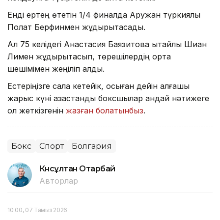
Енді ертең өтетін 1/4 финалда Аружан түркиялық
Полат Берфинмен жұдырықтасады.
Ал 75 келідегі Анастасия Баязитова қытайлық Шиан
Лимен жұдырықтасып, төрешілердің ортақ
шешімімен жеңіліп қалды.
Естеріңізге сала кетейік, осыған дейін алғашқы
жарыс күні қазақстандық боксшылар қандай нәтижеге
қол жеткізгенін
жазған болатынбыз
.
Бокс
Спорт
Болгария
Күнсұлтан Отарбай
Авторлар
10:00, 07 Тамыз 2026