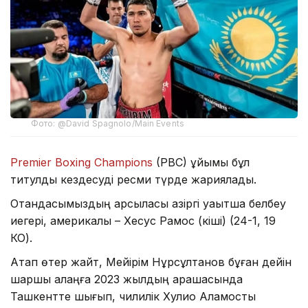
Фото: @David Spagnolo/Main Events
Premier Boxing Champions
(PBC) ұйымы бұл
титулдық кездесуді ресми түрде жариялады.
Отандасымыздың қарсыласы қазіргі уақытша белбеу
иегері, америкалық – Хесус Рамос (кіші) (24-1, 19
КО).
Атап өтер жайт, Мейірім Нұрсұлтанов бұған дейін
шаршы алаңға 2023 жылдың қарашасында
Ташкентте шығып, чилилік Хулио Аламосты