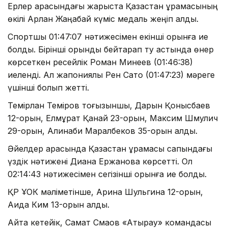
Ерлер арасындағы жарыста Қазақстан құрамасының
өкілі Арлан Жаңабай күміс медаль жеңіп алды.
Спортшы 01:47:07 нәтижесімен екінші орынға ие
болды. Бірінші орынды бейтарап ту астында өнер
көрсеткен ресейлік Роман Минеев (01:46:38)
иеленді. Ал жапониялық Рен Сато (01:47:23) мәреге
үшінші болып жетті.
Темірлан Теміров тоғызыншы, Дарын Қонысбаев
12-орын, Елмұрат Қанай 23-орын, Максим Шмулич
29-орын, Алинаби Маралбеков 35-орын алды.
Әйелдер арасында Қазақстан құрамасы сапындағы
үздік нәтижені Диана Ержанова көрсетті. Ол
02:14:43 нәтижесімен сегізінші орынға ие болды.
ҚР ҰОК мәліметінше, Арина Шульгина 12-орын,
Аида Ким 13-орын алды.
Айта кетейік, Самат Смақов «Атырау» командасы