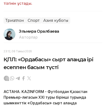
тізгінін ұстады.
Триатлон
Спорт
Азия кубогы
Эльмира Оралбаева
Авторлар
23:12, 08 Тамыз 2026
ҚПЛ: «Ордабасы» сырт алаңда ірі
есеппен басым түсті
АСТАНА. KAZINFORM - Футболдан Қазақстан
Премьер-лигасын ХХІ туры бірінші турында
шымкенттік «Ордабасы» сырт алаңда