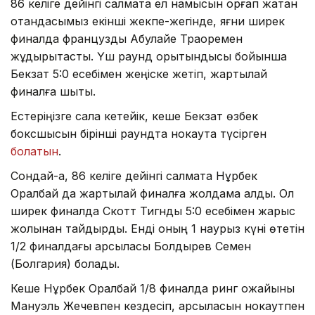
86 келіге дейінгі салмақта ел намысын қорғап жатқан
отандасымыз екінші жекпе-жегінде, яғни ширек
финалда француздық Абулайе Траоремен
жұдырықтасты. Үш раунд қорытындысы бойынша
Бекзат 5:0 есебімен жеңіске жетіп, жартылай
финалға шықты.
Естеріңізге сала кетейік, кеше Бекзат өзбек
боксшысын бірінші раундта нокаутқа түсірген
болатын
.
Сондай-ақ, 86 келіге дейінгі салмақта Нұрбек
Оралбай да жартылай финалға жолдама алды. Ол
ширек финалда Скотт Тигнды 5:0 есебімен жарыс
жолынан тайдырды. Енді оның 1 наурыз күні өтетін
1/2 финалдағы қарсыласы Болдырев Семен
(Болгария) болады.
Кеше Нұрбек Оралбай 1/8 финалда ринг қожайыны
Мануэль Жечевпен кездесіп, қарсыласын нокаутпен