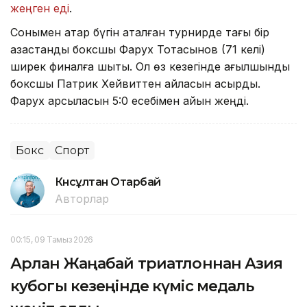
жеңген еді
.
Сонымен қатар бүгін аталған турнирде тағы бір
қазақстандық боксшы Фарух Тоқтасынов (71 келі)
ширек финалға шықты. Ол өз кезегінде ағылшындық
боксшы Патрик Хейвиттен айласын асырды.
Фарух қарсыласын 5:0 есебімен айқын жеңді.
Бокс
Спорт
Күнсұлтан Отарбай
Авторлар
00:15, 09 Тамыз 2026
Арлан Жаңабай триатлоннан Азия
кубогы кезеңінде күміс медаль