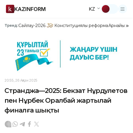
KAZINFORM
KZ
Сайлау-2026
Конституциялық реформа
Арнайы жо
Тренд:
20:55, 26 Ақпан 2025
Странджа—2025: Бекзат Нұрдәулетов
пен Нұрбек Оралбай жартылай
финалға шықты