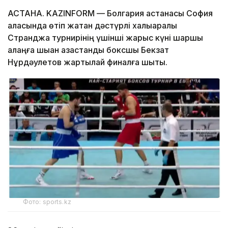
АСТАНА. KAZINFORM — Болгария астанасы София
қаласында өтіп жатқан дәстүрлі халықаралық
Странджа турнирінің үшінші жарыс күні шаршы
алаңға шыққан қазақстандық боксшы Бекзат
Нұрдәулетов жартылай финалға шықты.
Фото: sports.kz