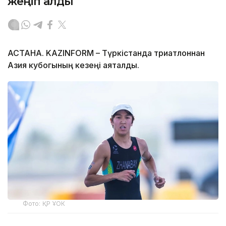
жеңіп алды
АСТАНА. KAZINFORM – Түркістанда триатлоннан
Азия кубогының кезеңі аяқталды.
Фото: ҚР ҰОК