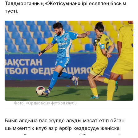
Талдықорғанның «Жетісуынан» ірі есеппен басым
түсті.
Фото: «Ордабасы» футбол клубы
Биыл алдына бас жүлде алуды мақсат етіп қойған
шымкенттік клуб қазір әрбір кездесуде жеңіске
жетуге бар күшн салып келеді. Турнир кестесінде