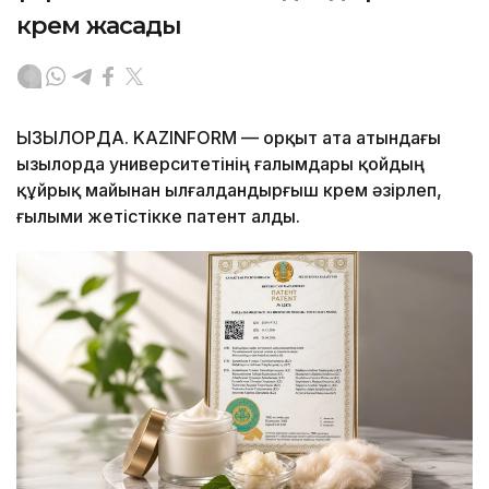
крем жасады
ҚЫЗЫЛОРДА. KAZINFORM — Қорқыт ата атындағы
Қызылорда университетінің ғалымдары қойдың
құйрық майынан ылғалдандырғыш крем әзірлеп,
ғылыми жетістікке патент алды.