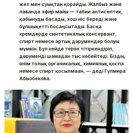
жел мен суықтан қорғайды. Жалбыз және
лаванда эфир майы — табиғи антисептик,
қабынуды басады, хош иіс береді және
бұлшықетті босаңсытады. Басқа
кремдерде синтетикалық консервант,
спирт немесе артық дәрумендер болуы
мүмкін. Бұл кейде теріні тітіркендіріп,
дәруменді шамадан тыс көбейтеді. Біздің
өнім толық органикалық, химиялық қоспа
немесе спирт қосылмаған, — деді Гүлмира
Абызбекова.