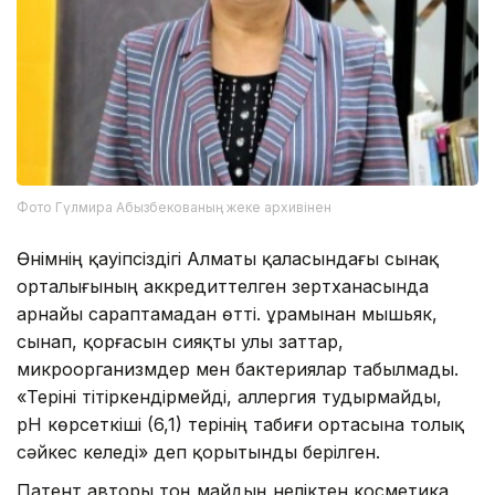
Фото Гүлмира Абызбекованың жеке архивінен
Өнімнің қауіпсіздігі Алматы қаласындағы сынақ
орталығының аккредиттелген зертханасында
арнайы сараптамадан өтті. Құрамынан мышьяк,
сынап, қорғасын сияқты улы заттар,
микроорганизмдер мен бактериялар табылмады.
«Теріні тітіркендірмейді, аллергия тудырмайды,
pH көрсеткіші (6,1) терінің табиғи ортасына толық
сәйкес келеді» деп қорытынды берілген.
Патент авторы тоң майдың неліктен косметика