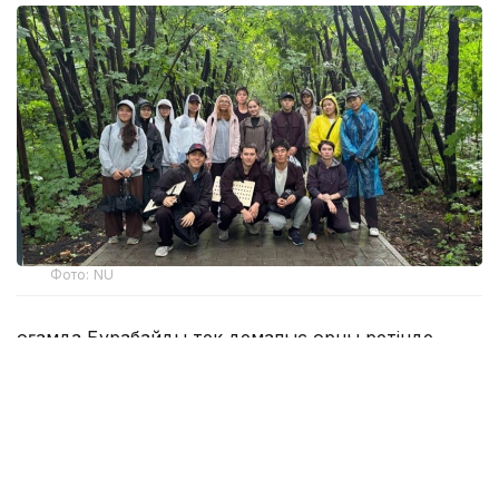
Фото: NU
Қоғамда Бурабайды тек демалыс орны ретінде
қабылдау қалыптасқан. Алайда өңірдің
инфрақұрылымы оның зор ғылыми әлеуеті бар
екенін дәлелдеп отыр. Университет базасы
тәжірибелік зерттеулерге белсенді түрде
жұмылдырылған: мұнда NU Жаратылыстану,