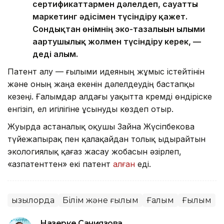
сертификаттармен дәлелдеп, сауатты
маркетинг әдісімен түсіндіру қажет.
Сондықтан өнімнің эко-тазалығын ғылыми
ағартушылық жолмен түсіндіру керек, —
деді ғалым.
Патент алу — ғылыми идеяның жұмыс істейтінін
және оның жаңа екенін дәлелдеудің бастапқы
кезеңі. Ғалымдар алдағы уақытта кремді өндіріске
енгізіп, ел игілігіне ұсынуды көздеп отыр.
Жуырда астаналық оқушы Зайна Жүсіпбекова
түйежапырақ пен қалақайдан толық ыдырайтын
экологиялық қағаз жасау жобасын әзірлеп,
«Қазпатенттен» екі патент
алған
еді.
Қызылорда
Білім және ғылым
Ғалым
Ғылым
Назерке Саниязова