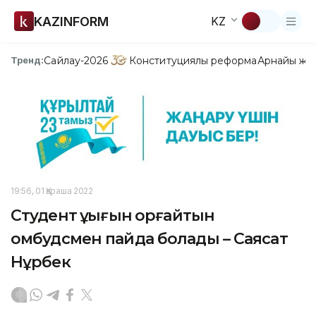
KAZINFORM
KZ
Сайлау-2026
Конституциялық реформа
Арнайы жо
Тренд:
19:56, 01 Қараша 2022
Студент құқығын қорғайтын
омбудсмен пайда болады – Саясат
Нұрбек