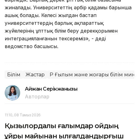
жиналады. Университеттің әрбір қадамы барынша
ашық болады. Келесі жылдан бастап
университеттердің барлық ақпараттық
жүйелерінің ұлттық білім беру дерекқорымен
интеграцияланғанын тексереміз», - деді
ведомство басшысы.
Білім
Жастар
ҚР Ғылым және жоғары білім минис
Айжан Серікжанқызы
Авторлар
11:10, 08 Тамыз 2026
Қызылордалық ғалымдар қойдың
құйрық майынан ылғалдандырғыш