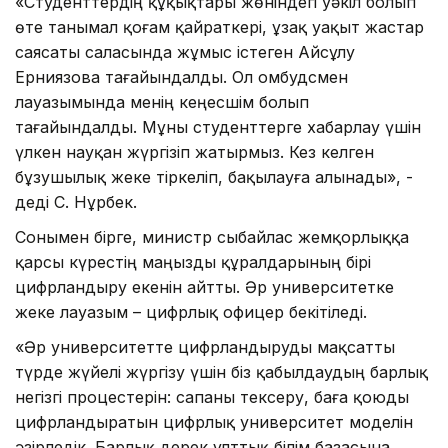
«Студенттердің құқықтары жөніндегі уәкіл болып
өте танымал қоғам қайраткері, ұзақ уақыт жастар
саясаты саласында жұмыс істеген Айсұлу
Ерниязова тағайындалды. Ол омбудсмен
лауазымында менің кеңесшім болып
тағайындалды. Мұны студенттерге хабарлау үшін
үлкен науқан жүргізіп жатырмыз. Кез келген
бұзушылық жеке тіркеліп, бақылауға алынады», -
деді С. Нұрбек.
Сонымен бірге, министр сыбайлас жемқорлыққа
қарсы күрестің маңызды құралдарының бірі
цифрландыру екенін айтты. Әр университетке
жеке лауазым – цифрлық офицер бекітіледі.
«Әр университетте цифрландыруды мақсатты
түрде жүйелі жүргізу үшін біз қабылдаудың барлық
негізгі процестерін: сапаны тексеру, баға қоюды
цифрландыратын цифрлық университет моделін
әзірледік. Барлық дерек ұлттық білім базасына