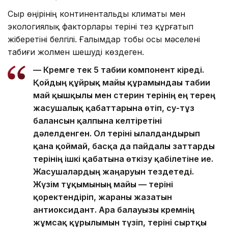
Сыр өңірінің континентальды климаты мен
экологиялық факторлары теріні тез құрғатып
жіберетіні белгілі. Ғалымдар тобы осы мәселені
табиғи жолмен шешуді көздеген.
— Кремге тек 5 табиғи компонент кіреді.
Қойдың құйрық майы құрамындағы табиғи
май қышқылы мен стерин терінің ең терең
жасушалық қабаттарына өтіп, су-тұз
балансын қалпына келтіретіні
дәлелденген. Ол теріні ылғалдандырып
қана қоймай, басқа да пайдалы заттарды
терінің ішкі қабатына өткізу қабілетіне ие.
Жасушалардың жаңаруын тездетеді.
Жүзім тұқымының майы — теріні
қоректендіріп, жараны жазатын
антиоксидант. Ара балауызы кремнің
жұмсақ құрылымын түзіп, теріні сыртқы