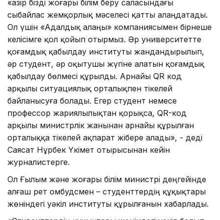
«Қазір бізді жоғары білім беру саласындағы
сыбайлас жемқорлық мәселесі қатты алаңдатады.
Ол үшін «Адалдық алаңы» компаниясымен бірнеше
келісімге қол қойып отырмыз. Әр университетте
қоғамдық қабылдау институты жандандырылып,
әр студент, әр оқытушы жүгіне алатын қоғамдық
қабылдау бөлмесі құрылды. Арнайы QR код
арқылы ситуациялық орталықпен тікелей
байланысуға болады. Егер студент немесе
профессор жариялылықтан қорықса, QR-код
арқылы министрлік жанынан арнайы құрылған
орталыққа тікелей ақпарат жібере алады», - деді
Саясат Нұрбек Үкімет отырысынан кейін
журналистерге.
Ол Ғылым және жоғары білім министрі деңгейінде
алғаш рет омбудсмен – студенттердің құқықтары
жөніндегі уәкіл институты құрылғанын хабарлады.