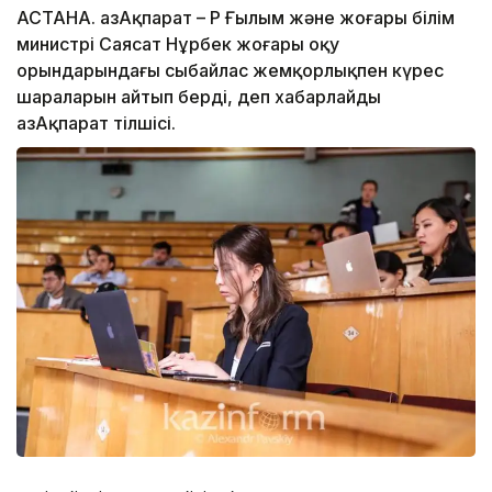
АСТАНА. ҚазАқпарат – ҚР Ғылым және жоғары білім
министрі Саясат Нұрбек жоғары оқу
орындарындағы сыбайлас жемқорлықпен күрес
шараларын айтып берді, деп хабарлайды
ҚазАқпарат тілшісі.