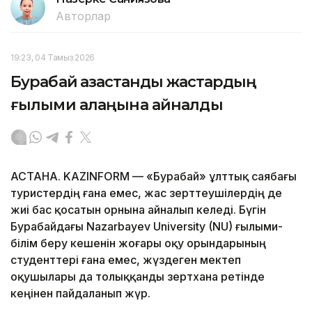
Авторлар
19:23, 04 Тамыз 2026
Бурабай қазақстандық жастардың
ғылыми алаңына айналды
АСТАНА. KAZINFORM — «Бурабай» ұлттық саябағы
туристердің ғана емес, жас зерттеушілердің де
жиі бас қосатын орнына айналып келеді. Бүгін
Бурабайдағы Nazarbayev University (NU) ғылыми-
білім беру кешенін жоғары оқу орындарының
студенттері ғана емес, жүздеген мектеп
оқушылары да толыққанды зертхана ретінде
кеңінен пайдаланып жүр.