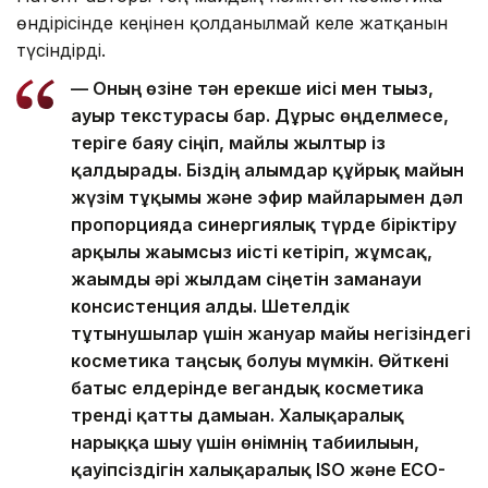
өндірісінде кеңінен қолданылмай келе жатқанын
түсіндірді.
— Оның өзіне тән ерекше иісі мен тығыз,
ауыр текстурасы бар. Дұрыс өңделмесе,
теріге баяу сіңіп, майлы жылтыр із
қалдырады. Біздің ғалымдар құйрық майын
жүзім тұқымы және эфир майларымен дәл
пропорцияда синергиялық түрде біріктіру
арқылы жағымсыз иісті кетіріп, жұмсақ,
жағымды әрі жылдам сіңетін заманауи
консистенция алды. Шетелдік
тұтынушылар үшін жануар майы негізіндегі
косметика таңсық болуы мүмкін. Өйткені
батыс елдерінде вегандық косметика
тренді қатты дамыған. Халықаралық
нарыққа шығу үшін өнімнің табиғилығын,
қауіпсіздігін халықаралық ISO және ECO-