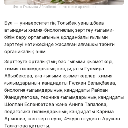
Фото Гүлмира Абызбекованың жеке архивінен
Бұл — университеттің Толыбек Қуанышбаев
атындағы химия-биологиялық зерттеу ғылыми-
білім беру орталығының қолданбалы ғылыми
зерттеуі нәтижесінде жасалған алғашқы табиғи
органикалық өнім.
Зерттеуге орталықтың бас ғылыми қызметкері,
химия ғылымдарының кандидаты Гүлмира
Абызбекова, аға ғылыми қызметкерлер, химия
ғылымдарының кандидаты Гүлжан Балықбаева,
биология ғылымдарының кандидаты Райхан
Жандәулетова, техника ғылымдарының кандидаты
Шолпан Еспенбетова және Анипа Тапалова,
педагогика ғылымдарының кандидаты Карима
Арынова, жас зерттеуші, 4-курс студенті Аружан
Талғатова қатысты.