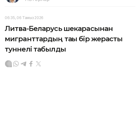
06:35, 06 Тамыз 2026
Литва-Беларусь шекарасынан
мигранттардың тағы бір жерасты
туннелі табылды
АСТАНА. KAZINFORM – Литваның шекарашылары
Беларусьпен арадағы мемлекеттік шекара астынан
заңсыз өтуге арналған болуы мүмкін тағы бір
жерасты туннелін анықтады. Бұл осы жылдың
басынан бері тіркелген осындай он екінші жағдай,
деп хабарлайды
Deutsche Welle
.