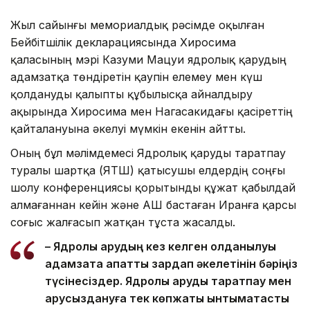
Жыл сайынғы мемориалдық рәсімде оқылған
Бейбітшілік декларациясында Хиросима
қаласының мэрі Казуми Мацуи ядролық қарудың
адамзатқа төндіретін қаупін елемеу мен күш
қолдануды қалыпты құбылысқа айналдыру
ақырында Хиросима мен Нагасакидағы қасіреттің
қайталануына әкелуі мүмкін екенін айтты.
Оның бұл мәлімдемесі Ядролық қаруды таратпау
туралы шартқа (ЯҚТШ) қатысушы елдердің соңғы
шолу конференциясы қорытынды құжат қабылдай
алмағаннан кейін және АҚШ бастаған Иранға қарсы
соғыс жалғасып жатқан тұста жасалды.
– Ядролық қарудың кез келген қолданылуы
адамзатқа апатты зардап әкелетінін бәріңіз
түсінесіздер. Ядролық қаруды таратпау мен
қарусыздануға тек көпжақты ынтымақтастық