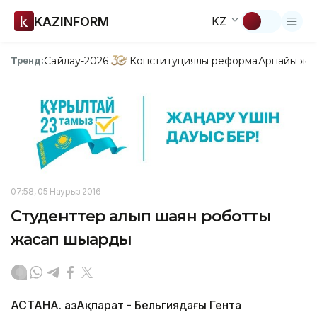
KAZINFORM
KZ
Сайлау-2026
Конституциялық реформа
Арнайы жо
Тренд:
07:58, 05 Наурыз 2016
Студенттер алып шаян роботты
жасап шығарды
АСТАНА. ҚазАқпарат - Бельгиядағы Гента