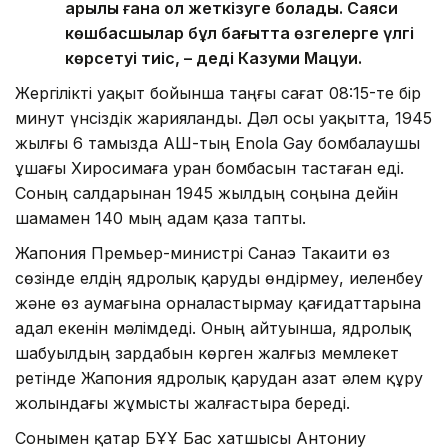
арқылы ғана қол жеткізуге болады. Саяси
көшбасшылар бұл бағытта өзгелерге үлгі
көрсетуі тиіс, – деді Казуми Мацуи.
Жергілікті уақыт бойынша таңғы сағат 08:15-те бір
минут үнсіздік жарияланды. Дәл осы уақытта, 1945
жылғы 6 тамызда АҚШ-тың Enola Gay бомбалаушы
ұшағы Хиросимаға уран бомбасын тастаған еді.
Соның салдарынан 1945 жылдың соңына дейін
шамамен 140 мың адам қаза тапты.
Жапония Премьер-министрі Санаэ Такаити өз
сөзінде елдің ядролық қаруды өндірмеу, иеленбеу
және өз аумағына орналастырмау қағидаттарына
адал екенін мәлімдеді. Оның айтуынша, ядролық
шабуылдың зардабын көрген жалғыз мемлекет
ретінде Жапония ядролық қарудан азат әлем құру
жолындағы жұмысты жалғастыра береді.
Сонымен қатар БҰҰ Бас хатшысы Антониу