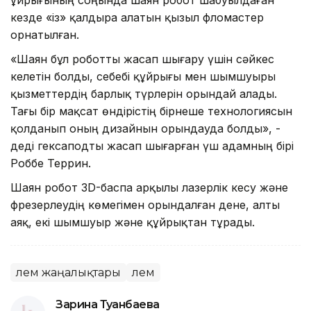
кезде «із» қалдыра алатын қызыл фломастер
орнатылған.
«Шаян бұл роботты жасап шығару үшін сәйкес
келетін болды, себебі құйрығы мен шымшуыры
қызметтердің барлық түрлерін орындай алады.
Тағы бір мақсат өндірістің бірнеше технологиясын
қолданып оның дизайнын орындауда болды», -
деді гексаподты жасап шығарған үш адамның бірі
Роббе Террин.
Шаян робот 3D-баспа арқылы лазерлік кесу және
фрезерлеудің көмегімен орындалған дене, алты
аяқ, екі шымшуыр және құйрықтан тұрады.
Әлем жаңалықтары
Әлем
Зарина Туғанбаева