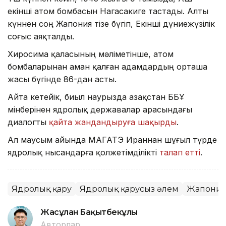
екінші атом бомбасын Нагасакиге тастады. Алты
күннен соң Жапония тізе бүгіп, Екінші дүниежүзілік
соғыс аяқталды.
Хиросима қаласының мәліметінше, атом
бомбаларынан аман қалған адамдардың орташа
жасы бүгінде 86-дан асты.
Айта кетейік, биыл наурызда Қазақстан ББҰ
мінберінен ядролық державалар арасындағы
диалогты
қайта жандандыруға шақырды
.
Ал маусым айында МАГАТЭ Ираннан шұғыл түрде
ядролық нысандарға қолжетімділікті
талап етті
.
Ядролық қару
Ядролық қарусыз әлем
Жапони
Жасұлан Бақытбекұлы
Авторлар