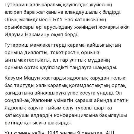
Гутерриш халықаралық қауіпсіздік жүйесінің
әлсіреп бара жатқанына алаңдаушылық білдірді.
Оның мәлімдемесін БҰҰ Бас хатшысының
орынбасары әрі Қарусыздану жөніндегі жоғарғы өкіл
Идзуми Накамицу оқып берді.
Гутерриш мемлекеттерді қарама-қайшылықтың
орнына диалогты, текетірестің орнына
ынтымақтастықты, ал тар ұлттық мүдденің
орнына ортақ қауіпсіздікті таңдауға шақырды.
Казуми Мацуи жастарды ядролық қарудан толық
бас тартуды халықаралық қоғамдастықтың ортақ
қағидатына айналдыруға үлес қосуға үндеді. Ол
сондай-ақ Жапония үкіметін қараша айында өтетін
Ядролық қаруға тыйым салу туралы шартқа
қатысушы елдердің конференциясына бақылаушы
ретінде қатысуға шақырды.
Үш күннен кейін, 1945 жылғы 9 тамызда, АҚШ