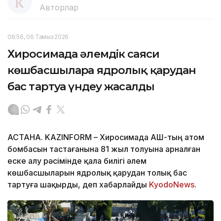
Авторлар
06:56, 06 Тамыз 2026
Хиросимада әлемдік саяси
көшбасшыларға ядролық қарудан
бас тартуға үндеу жасалды
АСТАНА. KAZINFORM – Хиросимада АҚШ-тың атом
бомбасын тастағанына 81 жыл толуына арналған
еске алу рәсімінде қала билігі әлем
көшбасшыларын ядролық қарудан толық бас
тартуға шақырды, деп хабарлайды
KyodoNews
.