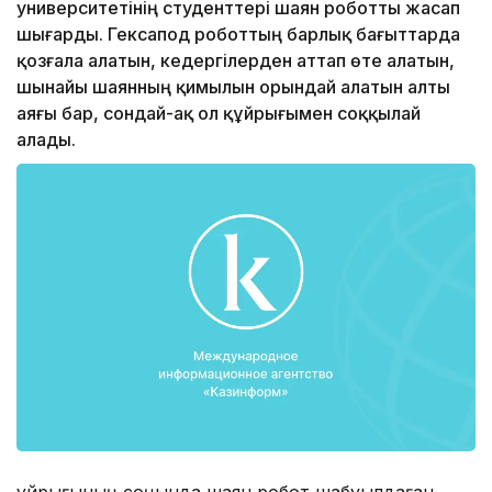
университетінің студенттері шаян роботты жасап
шығарды. Гексапод роботтың барлық бағыттарда
қозғала алатын, кедергілерден аттап өте алатын,
шынайы шаянның қимылын орындай алатын алты
аяғы бар, сондай-ақ ол құйрығымен соққылай
алады.
Құйрығының соңында шаян робот шабуылдаған