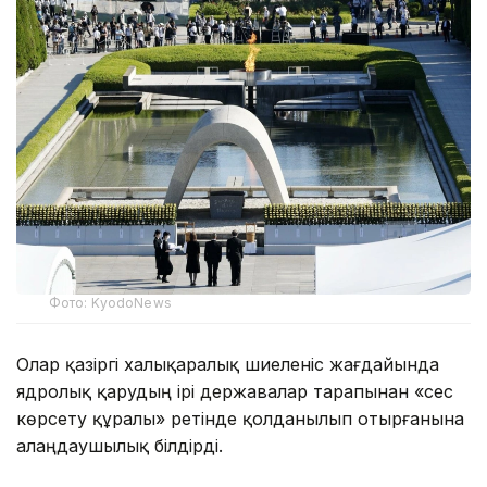
Фото: KyodoNews
Олар қазіргі халықаралық шиеленіс жағдайында
ядролық қарудың ірі державалар тарапынан «сес
көрсету құралы» ретінде қолданылып отырғанына
алаңдаушылық білдірді.