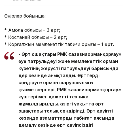
Өңірлер бойынша:
* Ақмола облысы – 3 өрт;
* Қостанай облысы – 2 өрт;
* Қорғалжын мемлекеттік табиғи қорығы – 1 өрт.
- Өрт ошақтары РМҚК «Қазавиаорманқорғау»
әуе патрульдеуі және мемлекеттік орман
күзетінің жерүсті патрульдеуі барысында
дер кезінде анықталды. Өрттерді
сөндіруге орман шаруашылығы
қызметкерлері, РМҚК «Қазавиаорманқорғау»
күштері мен қажетті техника
жұмылдырылды. Қазіргі уақытта өрт
ошақтары толық сөндірілді. Өрт қауіпті
кезеңде азаматтарды табиғат аясында
демалу кезінде өрт қауіпсіздігі