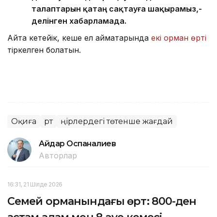
талаптарын қатаң сақтауға шақырамыз,-
делінген хабарламада.
Айта кетейік, кеше ел аймақтарында
екі орман өрті
тіркелген болатын.
Оқиға
Өрт
Өңірлердегі төтенше жағдай
Айдар Оспаналиев
Авторлар
16:31, 21 Шілде 2026
Семей орманындағы өрт: 800-ден