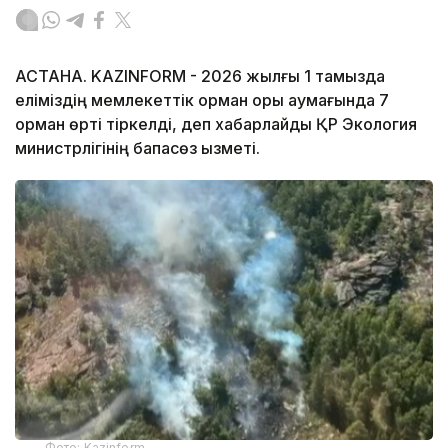
АСТАНА. KAZINFORM - 2026 жылғы 1 тамызда
еліміздің мемлекеттік орман қоры аумағында 7
орман өрті тіркелді, деп хабарлайды ҚР Экология
министрлігінің бапасөз қызметі.
Фото: Kazinform