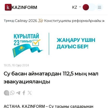
KAZINFORM
KZ
Сайлау-2026
Конституциялық реформа
Арнайы жо
Тренд:
19:25, 16 Сәуір 2024
Су басқан аймақтардан 112,5 мың мал
эвакуацияланды
АСТАНА. KAZINFORM – Су тасқыны салдарынан