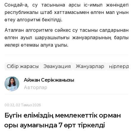
Сондай-ақ, су тасқынына қарсы іс-қимыл жөніндегі
республикалық штаб хаттамасымен өлген мал құнын
өтеу алгоритмі бекітілді.
Аталған алгоритмге сәйкес су тасқыны салдарынан
өлген ауыл шаруашылығы жануарларының барлық
иелері өтемақы алуға құқылы.
Сібір жарасы
Эвакуация
Жануарлар
Өңірлерде
Айжан Серікжанқызы
Авторлар
00:32, 02 Тамыз 2026
Бүгін еліміздің мемлекеттік орман
қоры аумағында 7 өрт тіркелді