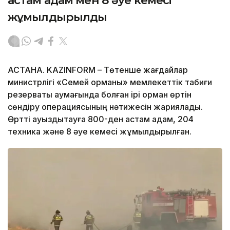
астам адам мен 8 әуе кемесі
жұмылдырылды
АСТАНА. KAZINFORM – Төтенше жағдайлар
министрлігі «Семей орманы» мемлекеттік табиғи
резерваты аумағында болған ірі орман өртін
сөндіру операциясының нәтижесін жариялады.
Өртті ауыздықтауға 800-ден астам адам, 204
техника және 8 әуе кемесі жұмылдырылған.