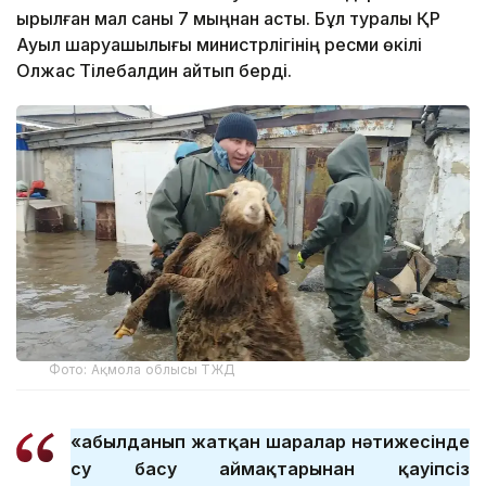
қырылған мал саны 7 мыңнан асты. Бұл туралы ҚР
Ауыл шаруашылығы министрлігінің ресми өкілі
Олжас Тілебалдин айтып берді.
Фото: Ақмола облысы ТЖД
«Қабылданып жатқан шаралар нәтижесінде
су басу аймақтарынан қауіпсіз