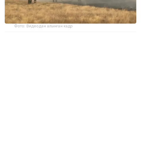
Фото: Видеодан алынған кадр
– Өрт анықталғаннан кейін күштер мен
құралдар жедел түрде топтастырылып,
жедел штаб құрылды. Барлық мемлекеттік
органдардың өзара іс-қимылы
ұйымдастырылды, – деді Ерлан
Төрегелдиев.
Операцияға Төтенше жағдайлар министрлігімен
қатар Экология және табиғи ресурстар министрлігі,
Ішкі істер министрлігі, Қорғаныс министрлігі, ҰҚК
Шекара қызметі, жергілікті атқарушы органдар мен
орман шаруашылығының бөлімшелері қатысты.
Өртті сөндіруде авиация негізгі рөл атқарды. Әуе