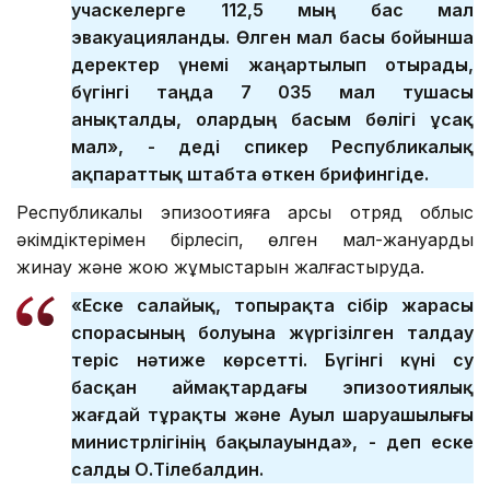
учаскелерге 112,5 мың бас мал
эвакуацияланды. Өлген мал басы бойынша
деректер үнемі жаңартылып отырады,
бүгінгі таңда 7 035 мал тушасы
анықталды, олардың басым бөлігі ұсақ
мал», - деді спикер Республикалық
ақпараттық штабта өткен брифингіде.
Республикалық эпизоотияға қарсы отряд облыс
әкімдіктерімен бірлесіп, өлген мал-жануарды
жинау және жою жұмыстарын жалғастыруда.
«Еске салайық, топырақта сібір жарасы
спорасының болуына жүргізілген талдау
теріс нәтиже көрсетті. Бүгінгі күні су
басқан аймақтардағы эпизоотиялық
жағдай тұрақты және Ауыл шаруашылығы
министрлігінің бақылауында», - деп еске
салды О.Тілебалдин.