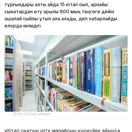
тұрғындары алты айда 15 кітап оқып, арнайы
сынақтардан өту арқылы 600 мың теңгеге дейін
ақшалай сыйлық ұтып ала алады, деп хабарлайды
елорда әкімдігі.
Фото: Астана әкімдігі
«Кітап оқитын ұлт» марафоны қыркүйек айында