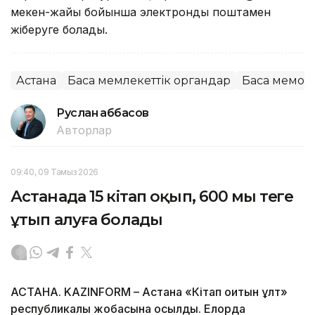
мекен-жайы бойынша электронды поштамен
жіберуге болады.
Астана
Басқа мемлекеттік органдар
Басқа мемор
Руслан Ғаббасов
Авторлар
09:40, 09 Тамыз 2026
Астанада 15 кітап оқып, 600 мың теңге
ұтып алуға болады
АСТАНА. KAZINFORM – Астана «Кітап оқитын ұлт»
республикалық жобасына қосылды. Елорда