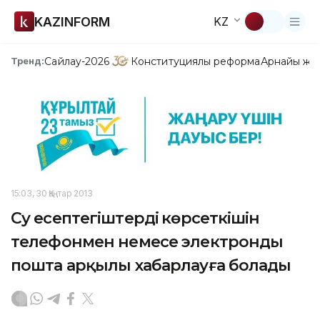
KAZINFORM
KZ
Сайлау-2026
Конституциялық реформа
Арнайы жо
Тренд:
15:03, 30 Қаңтар 2013
Су есептегіштердің көрсеткішін
телефонмен немесе электронды
пошта арқылы хабарлауға болады