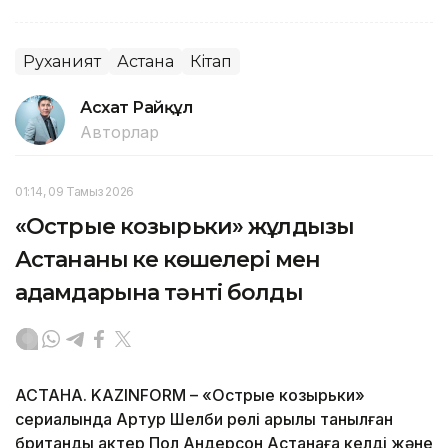
Руханият
Астана
Кітап
Асхат Райқұл
Авторлар
01:14, 09 Тамыз 2026
«Острые козырьки» жұлдызы
Астананың кең көшелері мен
адамдарына тәнті болды
АСТАНА. KAZINFORM – «Острые козырьки»
сериалында Артур Шелби рөлі арқылы танылған
британдық актер Пол Андерсон Астанаға келді және