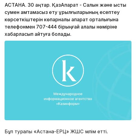
АСТАНА. 30 қаңтар. ҚазАқпарат - Салқын және ыстық
сумен қамтамасыз ету құрылғыларының есептеу
көрсеткіштерін көпарналы ақпарат орталығына
телефонмен 707-444 бірыңғай қалалық нөміріне
хабарласып айтуға болады.
Бұл туралы «Астана-ЕРЦ» ЖШС мәлім етті.