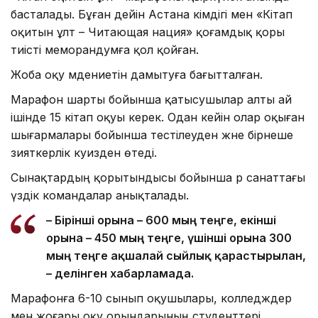
басталады. Бұған дейін Астана әкімдігі мен «Кітап
оқитын ұлт – Читающая нация» қоғамдық қоры
тиісті меморандумға қол қойған.
Жоба оқу мәдениетін дамытуға бағытталған.
Марафон шарты бойынша қатысушылар алты ай
ішінде 15 кітап оқуы керек. Одан кейін олар оқыған
шығармалары бойынша тестілеуден және бірнеше
зияткерлік куизден өтеді.
Сынақтардың қорытындысы бойынша әр санаттағы
үздік командалар анықталады.
– Бірінші орынға – 600 мың теңге, екінші
орынға – 450 мың теңге, үшінші орынға 300
мың теңге ақшалай сыйлық қарастырылған,
– делінген хабарламада.
Марафонға 6-10 сынып оқушылары, колледждер
мен жоғары оқу орындарының студенттері,