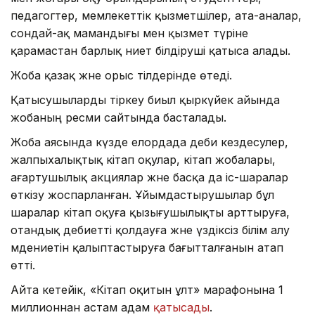
педагогтер, мемлекеттік қызметшілер, ата-аналар,
сондай-ақ мамандығы мен қызмет түріне
қарамастан барлық ниет білдіруші қатыса алады.
Жоба қазақ және орыс тілдерінде өтеді.
Қатысушыларды тіркеу биыл қыркүйек айында
жобаның ресми сайтында басталады.
Жоба аясында күзде елордада әдеби кездесулер,
жалпыхалықтық кітап оқулар, кітап жобалары,
ағартушылық акциялар және басқа да іс-шаралар
өткізу жоспарланған. Ұйымдастырушылар бұл
шаралар кітап оқуға қызығушылықты арттыруға,
отандық әдебиетті қолдауға және үздіксіз білім алу
мәдениетін қалыптастыруға бағытталғанын атап
өтті.
Айта кетейік, «Кітап оқитын ұлт» марафонына 1
миллионнан астам адам
қатысады
.