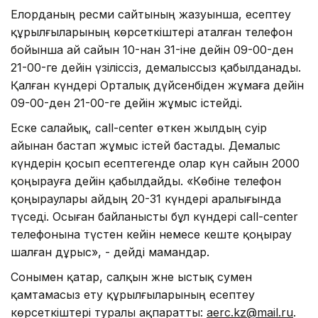
Елорданың ресми сайтының жазуынша, есептеу
құрылғыларының көрсеткіштері аталған телефон
бойынша ай сайын 10-нан 31-іне дейін 09-00-ден
21-00-ге дейін үзіліссіз, демалыссыз қабылданады.
Қалған күндері Орталық дүйсенбіден жұмаға дейін
09-00-ден 21-00-ге дейін жұмыс істейді.
Еске салайық, call-center өткен жылдың сәуір
айынан бастап жұмыс істей бастады. Демалыс
күндерін қосып есептегенде олар күн сайын 2000
қоңырауға дейін қабылдайды. «Көбіне телефон
қоңыраулары айдың 20-31 күндері аралығында
түседі. Осыған байланысты бұл күндері call-center
телефонына түстен кейін немесе кеште қоңырау
шалған дұрыс», - дейді мамандар.
Сонымен қатар, салқын және ыстық сумен
қамтамасыз ету құрылғыларының есептеу
көрсеткіштері туралы ақпаратты:
aerc.kz@mail.ru
.