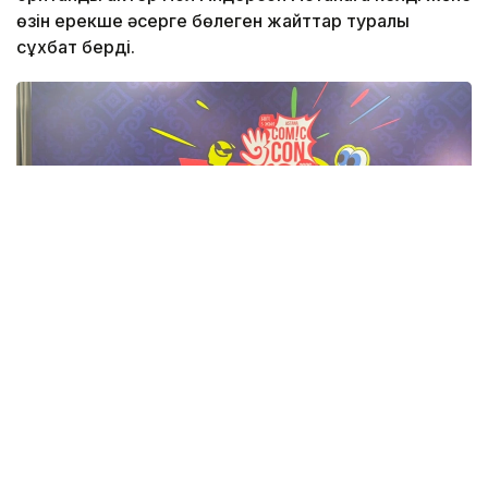
өзін ерекше әсерге бөлеген жайттар туралы
сұхбат берді.
Фото: Адия Абубакир/Kazinform
Comic Con Astana фестивалінде өткен баспасөз
мәслихатында актерден Қазақстанда тосын