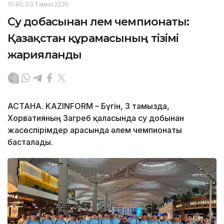
10:40, 03 Тамыз 2026
Су добасынан әлем чемпионаты:
Қазақстан құрамасының тізімі
жарияланды
АСТАНА. KAZINFORM – Бүгін, 3 тамызда,
Хорватияның Загреб қаласында су добынан
жасөспірімдер арасында әлем чемпионаты
басталады.