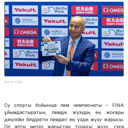
Фото: FINA
Су спорты бойынша әлем чемпионаты – FINA
ұйымдастыратын, әлемдік жүзудің ең жоғары
деңгейін білдіретін әлемдегі ең үздік жүзу жарысы.
Ол алты негізгі жарыстан тұрады: жүзу, суға