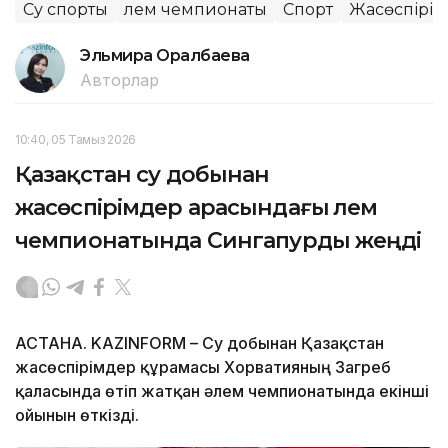
Су спорты
Әлем чемпионаты
Спорт
Жасөспірім
Эльмира Оралбаева
Авторлар
10:40, 05 Тамыз 2026
Қазақстан су добынан
жасөспірімдер арасындағы әлем
чемпионатында Сингапурды жеңді
АСТАНА. KAZINFORM – Су добынан Қазақстан
жасөспірімдер құрамасы Хорватияның Загреб
қаласында өтіп жатқан әлем чемпионатында екінші
ойынын өткізді.