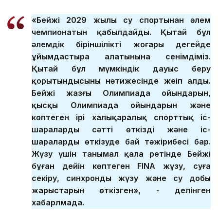
«Бейжің 2029 жылы су спортынан әлем
чемпионатын қабылдайды. Қытай бұл
әлемдік біріншілікті жоғары деңгейде
ұйымдастыра алатынына сенімдіміз.
Қытай бұл мүмкіндік дауыс беру
қорытындысының нәтижесінде жеңіп алды.
Бейжің жазғы Олимпиада ойындарын,
қысқы Олимпиада ойындарын және
көптеген ірі халықаралық спорттық іс-
шараларды сәтті өткізді және іс-
шараларды өткізуде бай тәжірибесі бар.
Жүзу үшін танымал қала ретінде Бейжің
бұған дейін көптеген FINA жүзу, суға
секіру, синхронды жүзу және су добы
жарыстарын өткізген», - делінген
хабарлмада.