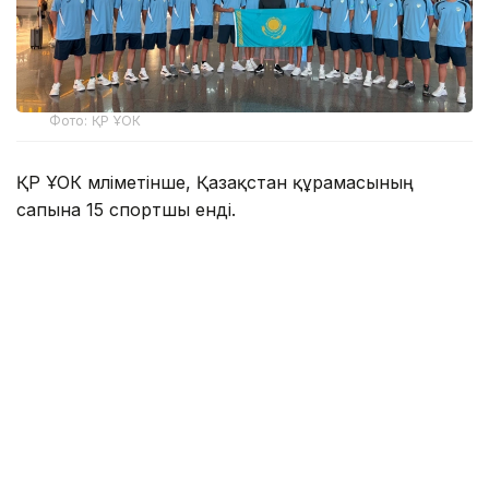
Фото: ҚР ҰОК
ҚР ҰОК мәліметінше, Қазақстан құрамасының
сапына 15 спортшы енді.
1. Әлиахмет Қарашев
2. Абылай Аманбеков
3. Әліби Аманжол
4. Әліжан Ауданбеков
5. Асанәлі Амангелдинов
6. Думан Сағындық
7. Максим Сасин