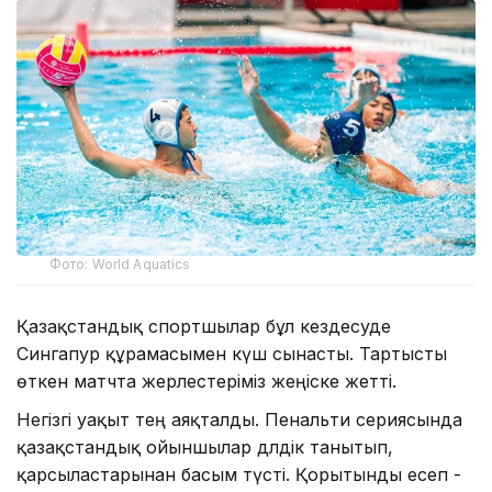
Фото: World Aquatics
Қазақстандық спортшылар бұл кездесуде
Сингапур құрамасымен күш сынасты. Тартысты
өткен матчта жерлестеріміз жеңіске жетті.
Негізгі уақыт тең аяқталды. Пенальти сериясында
қазақстандық ойыншылар дәлдік танытып,
қарсыластарынан басым түсті. Қорытынды есеп -