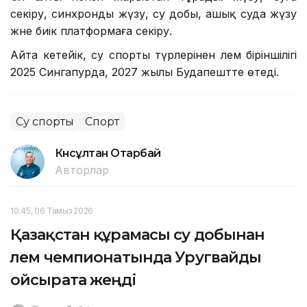
секіру, синхронды жүзу, су добы, ашық суда жүзу
және биік платформаға секіру.
Айта кетейік, су спорты түрлерінен әлем біріншілігі
2025 Сингапурда, 2027 жылы Будапештте өтеді.
Су спорты
Спорт
Күнсұлтан Отарбай
Авторлар
10:45, 06 Тамыз 2026
Қазақстан құрамасы су добынан
әлем чемпионатында Уругвайды
ойсырата жеңді