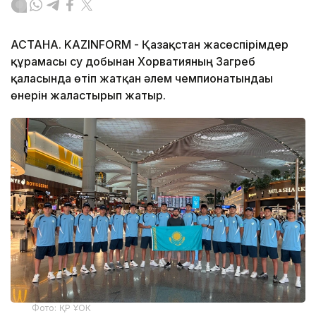
АСТАНА. KAZINFORM - Қазақстан жасөспірімдер
құрамасы су добынан Хорватияның Загреб
қаласында өтіп жатқан әлем чемпионатындағы
өнерін жалғастырып жатыр.
Фото: ҚР ҰОК