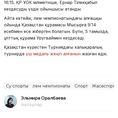
16:15. ҚР ҰОК мәліметінше, Ернар Тілекқабыл
кездесудің үздік ойыншысы атанды.
Айта кетейік, әлем чемпионатындағы алғашқы
ойында Қазақстан құрамасы Мысырға 9:14
есебімен есе жіберген болатын. Бүгін, 5 тамызда,
ұлттық құрама Уругваймен кездеседі.
Қазақстан күрестен Түркиядағы халықаралық
турнирде
үш медаль жеңіп алғанын
жазған едік.
Су спорты
Әлем чемпионаты
Спорт
Жасөспірім
Эльмира Оралбаева
Авторлар