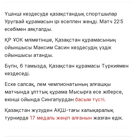
Үшінші кездесуде қазақстандық спортшылар
Уругвай құрамасын ірі есеппен жеңді. Матч 22:5
есебімен аяқталды.
ҚР ҰОК мәліметінше, Қазақстан құрамасының
ойыншысы Максим Сасин кездесудің үздік
ойыншысы атанды.
Бүгін, 6 тамызда, Қазақстан құрамасы Түркиямен
кездеседі.
Еске салсақ, әлем чемпионатының алғашқы
матчында ұлттық құрама Мысырға есе жіберсе,
екінші ойында Сингапурдан
басым түсті.
Қазақстан жүзуден АҚШ-тағы халықаралық
турнирде
17 медаль жеңіп алғанын
жазған едік.