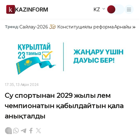
KAZINFORM
KZ
Сайлау-2026
Конституциялық реформа
Арнайы жо
Тренд:
17:35, 13 Ақпан 2024
Су спортынан 2029 жылы әлем
чемпионатын қабылдайтын қала
анықталды