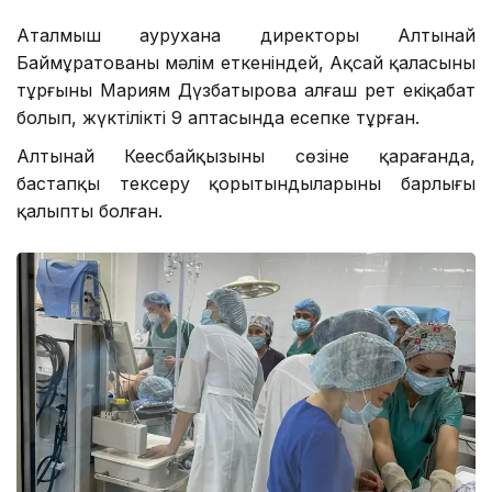
Аталмыш аурухана директоры Алтынай
Баймұратованың мәлім еткеніндей, Ақсай қаласының
тұрғыны Мариям Дүзбатырова алғаш рет екіқабат
болып, жүктіліктің 9 аптасында есепке тұрған.
Алтынай Кеңесбайқызының сөзіне қарағанда,
бастапқы тексеру қорытындыларының барлығы
қалыпты болған.