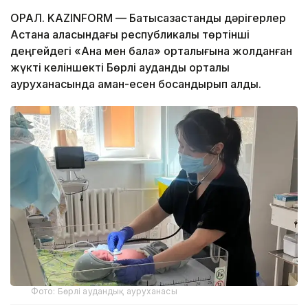
ОРАЛ. KAZINFORM — Батысқазақстандық дәрігерлер
Астана қаласындағы республикалық төртінші
деңгейдегі «Ана мен бала» орталығына жолданған
жүкті келіншекті Бөрлі аудандық орталық
ауруханасында аман-есен босандырып алды.
Фото: Бөрлі аудандық ауруханасы