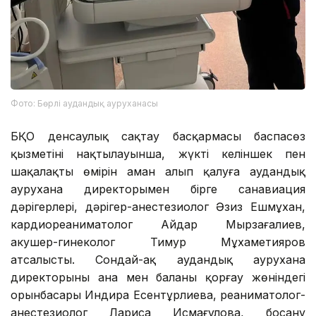
Фото: Бөрлі аудандық ауруханасы
БҚО денсаулық сақтау басқармасы баспасөз
қызметінің нақтылауынша, жүкті келіншек пен
шақалақтың өмірін аман алып қалуға аудандық
аурухана директорымен бірге санавиация
дәрігерлері, дәрігер-анестезиолог Әзиз Ешмұхан,
кардиореаниматолог Айдар Мырзағалиев,
акушер-гинеколог Тимур Мұхаметияров
атсалысты. Сондай-ақ аудандық аурухана
директорының ана мен баланы қорғау жөніндегі
орынбасары Индира Есентұрлиева, реаниматолог-
анестезиолог Лариса Исмағұлова, босану