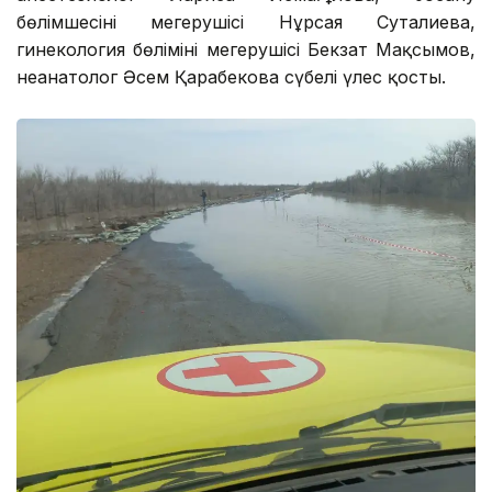
бөлімшесінің меңгерушісі Нұрсая Суталиева,
гинекология бөлімінің меңгерушісі Бекзат Мақсымов,
неанатолог Әсем Қарабекова сүбелі үлес қосты.