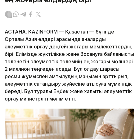
АСТАНА. KAZINFORM — Қазақстан — бүгінде
Орталық Азия елдері арасында аналарды
әлеуметтік қорғау деңгейі жоғары мемлекеттердің
бірі. Елімізде жүктілікке және босануға байланысты
төленетін әлеуметтік төлемнің ең жоғары мөлшері
2 миллион теңгеден асады. Бұл қолдау шарасы
ресми жұмыспен қамтылудың маңызын арттырып,
әлеуметтік сақтандыру жүйесіне қатысуға мүмкіндік
береді. Бұл туралы Еңбек және халықты әлеуметтік
қорғау министрлігі мәлім етті.