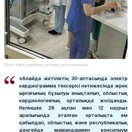
Фото: Бөрлі аудандық орталық ауруханасынан
«Алайда жүктіліктің 30-аптасында электр
кардиограмма тексерісі нәтижесінде жүрек
ырғағының бұзылуы анықталып, облыстық
кардиологиялық орталыққа жолданды.
Келіншек 28 ақпан мен 12 наурыз
аралығында аталған орталықта ем
қабылдап, облыстық және республикалық
деңгейде мамандармен консилиум