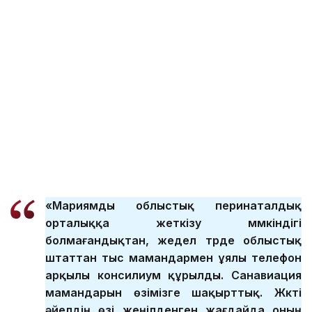
«Мариямды облыстық перинаталдық
орталыққа жеткізу мүмкіндігі
болмағандықтан, жедел түрде облыстық
штаттан тыс мамандармен ұялы телефон
арқылы консилиум құрылды. Санавиация
мамандарын өзімізге шақырттық. Жүкті
әйелдің өзі жеңілденген жағдайда оның