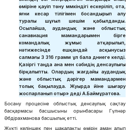
өміріне қауіп төну мүмкіндігі ескеріліп, ота,
яғни кесар тілігімен босандырып алу
туралы шұғыл шешім қабылданды.
Осылайша, аудандық және облыстық
санавиация мамандарымен бірге
командалық жұмыс атқарылып,
нәтижесінде ешқандай асқынусыз
салмағы 3 316 грамм ұл бала дүниеге келді.
Қазіргі таңда ана мен сәбидің денсаулығы
бірқалыпты. Олардың жағдайы аудандық
және облыстық дәрігер мамандармен
толық бақылауда. Жуырда үйіне шығару
жоспарланып отыр» деді А.Баймұратова.
Босану процесіне облыстық денсаулық сақтау
басқармасы басшысының орынбасары Гүлнәр
Әбдірахманова басшылық етті.
Жүкті келіншек пен шақалақтың өмірін аман алып