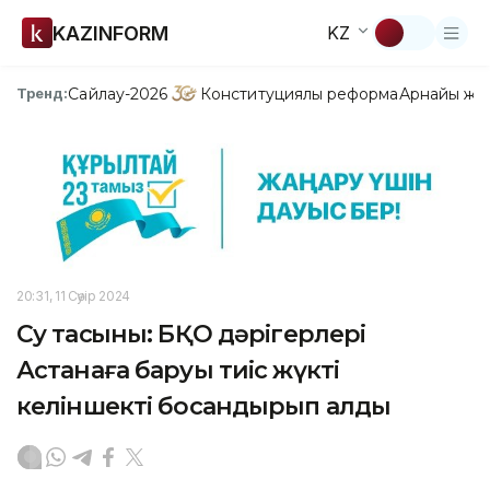
KAZINFORM
KZ
Сайлау-2026
Конституциялық реформа
Арнайы жо
Тренд:
20:31, 11 Сәуір 2024
Су тасқыны: БҚО дәрігерлері
Астанаға баруы тиіс жүкті
келіншекті босандырып алды