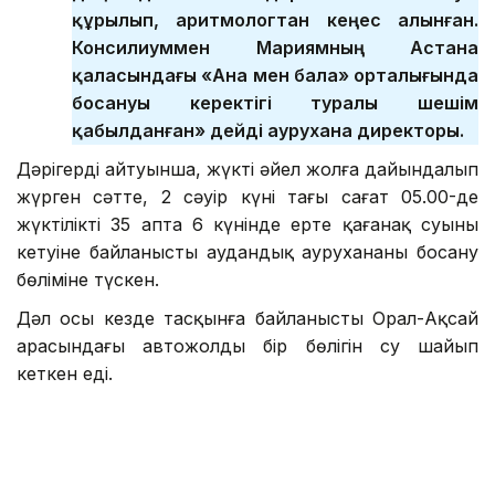
құрылып, аритмологтан кеңес алынған.
Консилиуммен Мариямның Астана
қаласындағы «Ана мен бала» орталығында
босануы керектігі туралы шешім
қабылданған» дейді аурухана директоры.
Дәрігердің айтуынша, жүкті әйел жолға дайындалып
жүрген сәтте, 2 сәуір күні таңғы сағат 05.00-де
жүктіліктің 35 апта 6 күнінде ерте қағанақ суының
кетуіне байланысты аудандық аурухананың босану
бөліміне түскен.
Дәл осы кезде тасқынға байланысты Орал-Ақсай
арасындағы автожолдың бір бөлігін су шайып
кеткен еді.