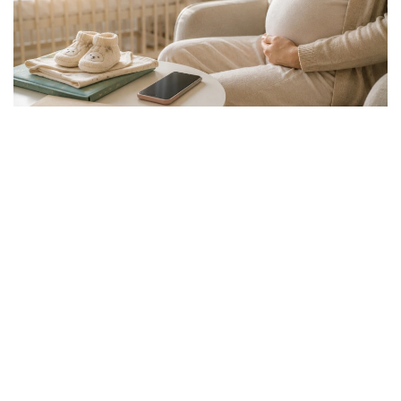
Фото: Еңбек және халықты әлеуметтік қорғау министрлігі
Қазақстан Республикасы Еңбек және халықты
әлеуметтік қорғау министрлігі «Мемлекеттік
әлеуметтік сақтандыру қоры» АҚ арқылы
әлеуметтік төлемдерді тағайындау жүйесін
тұрақты түрде жетілдіріп келеді. Әлеуметтік
төлемдерді тағайындау процесі цифрлық
технологиялар мен жасанды интеллекттің
көмегімен жетілдірілуде. Негізгі мақсат —
төлемдердің нақты құқығы бар азаматтарға әділ әрі
уақытылы тағайындалуын қамтамасыз ету.