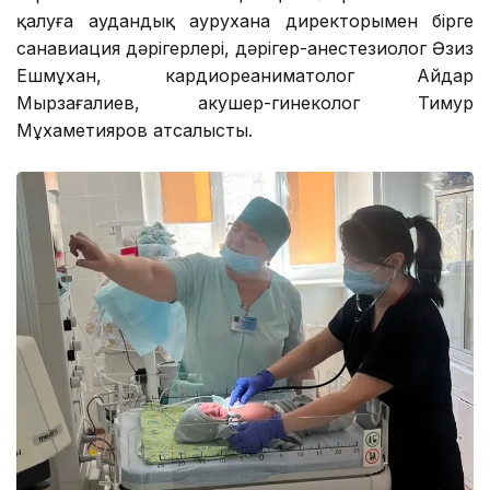
қалуға аудандық аурухана директорымен бірге
санавиация дәрігерлері, дәрігер-анестезиолог Әзиз
Ешмұхан, кардиореаниматолог Айдар
Мырзағалиев, акушер-гинеколог Тимур
Мұхаметияров атсалысты.