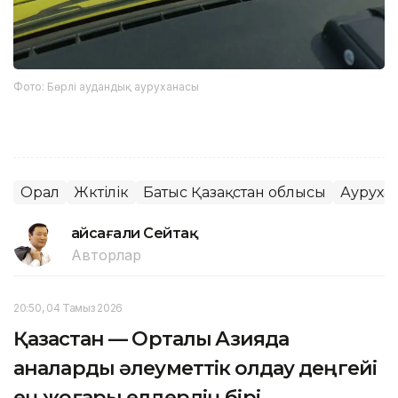
Фото: Бөрлі аудандық ауруханасы
Орал
Жүктілік
Батыс Қазақстан облысы
Ауруха
Ғайсағали Сейтақ
Авторлар
20:50, 04 Тамыз 2026
Қазақстан — Орталық Азияда
аналарды әлеуметтік қолдау деңгейі
ең жоғары елдердің бірі