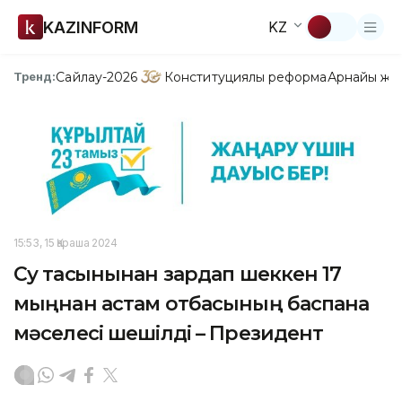
KAZINFORM
KZ
Сайлау-2026
Конституциялық реформа
Арнайы жо
Тренд:
15:53, 15 Қараша 2024
Су тасқынынан зардап шеккен 17
мыңнан астам отбасының баспана
мәселесі шешілді – Президент