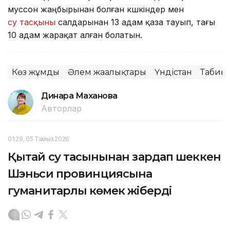
муссон жаңбырынан болған көшкіндер мен
су тасқыны
салдарынан 13 адам қаза тауып, тағы
10 адам жарақат алған болатын.
Көз жұмды
Әлем жаңалықтары
Үндістан
Табиғи
Динара Маханова
Авторлар
01:29, 05 Тамыз 2026
Қытай су тасқынынан зардап шеккен
Шэньси провинциясына
гуманитарлық көмек жіберді