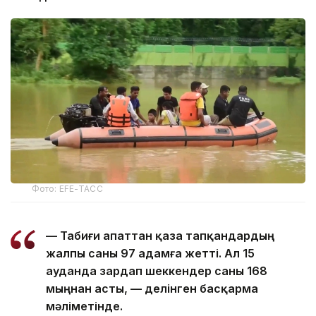
Фото: EFE-ТАСС
— Табиғи апаттан қаза тапқандардың
жалпы саны 97 адамға жетті. Ал 15
ауданда зардап шеккендер саны 168
мыңнан асты, — делінген басқарма
мәліметінде.