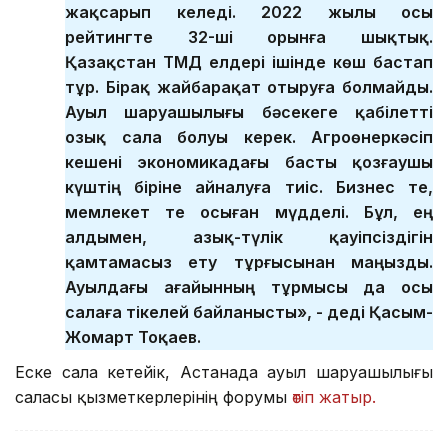
жақсарып келеді. 2022 жылы осы
рейтингте 32-ші орынға шықтық.
Қазақстан ТМД елдері ішінде көш бастап
тұр. Бірақ жайбарақат отыруға болмайды.
Ауыл шаруашылығы бәсекеге қабілетті
озық сала болуы керек. Агроөнеркәсіп
кешені экономикадағы басты қозғаушы
күштің біріне айналуға тиіс. Бизнес те,
мемлекет те осыған мүдделі. Бұл, ең
алдымен, азық-түлік қауіпсіздігін
қамтамасыз ету тұрғысынан маңызды.
Ауылдағы ағайынның тұрмысы да осы
салаға тікелей байланысты», - деді Қасым-
Жомарт Тоқаев.
Еске сала кетейік, Астанада ауыл шаруашылығы
саласы қызметкерлерінің форумы
өтіп жатыр.