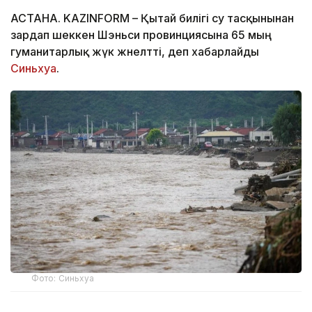
АСТАНА. KAZINFORM – Қытай билігі су тасқынынан
зардап шеккен Шэньси провинциясына 65 мың
гуманитарлық жүк жөнелтті, деп хабарлайды
Синьхуа
.
Фото: Синьхуа