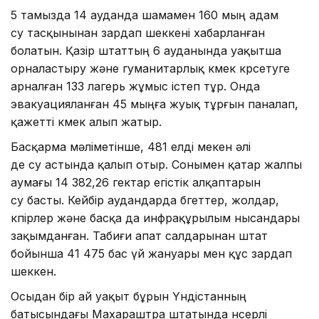
5 тамызда 14 ауданда шамамен 160 мың адам
су тасқынынан зардап шеккені хабарланған
болатын. Қазір штаттың 6 ауданында уақытша
орналастыру және гуманитарлық көмек көрсетуге
арналған 133 лагерь жұмыс істеп тұр. Онда
эвакуацияланған 45 мыңға жуық тұрғын паналап,
қажетті көмек алып жатыр.
Басқарма мәліметінше, 481 елді мекен әлі
де су астында қалып отыр. Сонымен қатар жалпы
аумағы 14 382,26 гектар егістік алқаптарын
су басты. Кейбір аудандарда бөгеттер, жолдар,
көпірлер және басқа да инфрақұрылым нысандары
зақымданған. Табиғи апат салдарынан штат
бойынша 41 475 бас үй жануары мен құс зардап
шеккен.
Осыдан бір ай уақыт бұрын Үндістанның
батысындағы Махараштра штатында нөсерлі