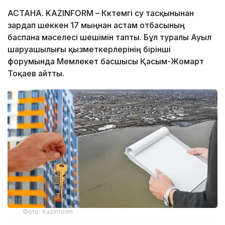
АСТАНА. KAZINFORM – Көктемгі су тасқынынан
зардап шеккен 17 мыңнан астам отбасының
баспана мәселесі шешімін тапты. Бұл туралы Ауыл
шаруашылығы қызметкерлерінің бірінші
форумында Мемлекет басшысы Қасым-Жомарт
Тоқаев айтты.
Фото: Kazinform