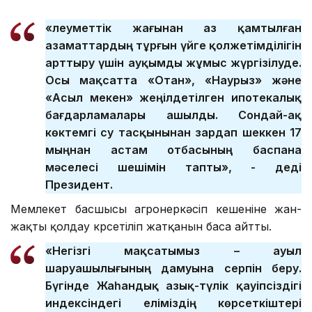
«Әлеуметтік жағынан аз қамтылған
азаматтардың тұрғын үйге қолжетімділігін
арттыру үшін ауқымды жұмыс жүргізілуде.
Осы мақсатта «Отан», «Наурыз» және
«Асыл мекен» жеңілдетілген ипотекалық
бағдарламалары ашылды. Сондай-ақ
көктемгі су тасқынынан зардап шеккен 17
мыңнан астам отбасының баспана
мәселесі шешімін тапты», - деді
Президент.
Мемлекет басшысы агроөнеркәсіп кешеніне жан-
жақты қолдау көрсетіліп жатқанын баса айтты.
«Негізгі мақсатымыз – ауыл
шаруашылығының дамуына серпін беру.
Бүгінде Жаһандық азық-түлік қауіпсіздігі
индексіндегі еліміздің көрсеткіштері