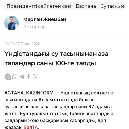
Президенттің сөйлеген сөзі
Баспана
Су тасқыны
Марлан Жиембай
Авторлар
03:20, 07 Тамыз 2026
Үндістандағы су тасқынынан қаза
тапқандар саны 100-ге таяды
АСТАНА. KAZINFORM — Үндістанның солтүстік-
шығысындағы Ассам штатында болған
су тасқынынан қаза тапқандар саны 97 адамға
жетті. Бұл туралы штаттың Табиғи апаттардың
салдарын жою басқармасы хабарлады, деп
жазады
БелТА
.