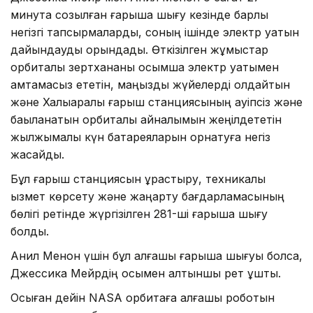
минутқа созылған ғарышқа шығу кезінде барлық
негізгі тапсырмаларды, соның ішінде электр қуатын
дайындауды орындады. Өткізілген жұмыстар
орбиталық зертхананы қосымша электр қуатымен
қамтамасыз ететін, маңызды жүйелерді қолдайтын
және Халықаралық ғарыш станциясының қауіпсіз және
бақыланатын орбиталық айналымын жеңілдететін
жылжымалы күн батареяларын орнатуға негіз
жасайды.
Бұл ғарыш станциясын құрастыру, техникалық
қызмет көрсету және жаңарту бағдарламасының
бөлігі ретінде жүргізілген 281-ші ғарышқа шығу
болды.
Анил Менон үшін бұл алғашқы ғарышқа шығуы болса,
Джессика Мейрдің осымен алтыншы рет ұшты.
Осыған дейін NASA орбитаға алғашқы роботын