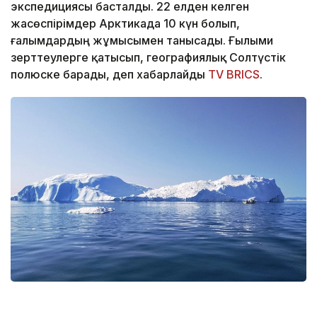
экспедициясы басталды. 22 елден келген
жасөспірімдер Арктикада 10 күн болып,
ғалымдардың жұмысымен танысады. Ғылыми
зерттеулерге қатысып, географиялық Солтүстік
полюске барады, деп хабарлайды
TV BRICS
.
Фото: Pexels