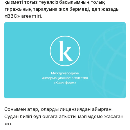
қызметі тоғыз тәуелсіз басылымның толық
тиражының таралуына жол бермеді, деп жазады
«ВВС» агенттігі.
Сонымен қатар, оларды лицензиядан айырған.
Судан билігі бұл оқиғаға қатысты мәлімдеме жасаған
жоқ.