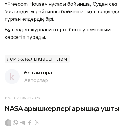
«Freedom House» нұсқасы бойынша, Судан сөз
бостандығы рейтингісі бойынша, көш соңында
тұрған елдердің бірі.
Бұл елдегі журналистерге билік үнемі қысым
көрсетіп тұрады.
Әлем жаңалықтары
Әлем
без автора
Авторлар
11:26, 07 Тамыз 2026
NASA ғарышкерлері ғарышқа ұшты