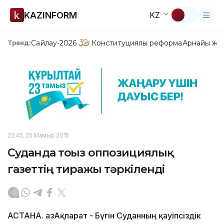
KAZINFORM
KZ
Сайлау-2026
Конституциялық реформа
Арнайы жо
Тренд:
22:45, 25 Мамыр 2015
Суданда тоғыз оппозициялық
газеттің тиражы тәркіленді
АСТАНА. ҚазАқпарат - Бүгін Суданның қауіпсіздік