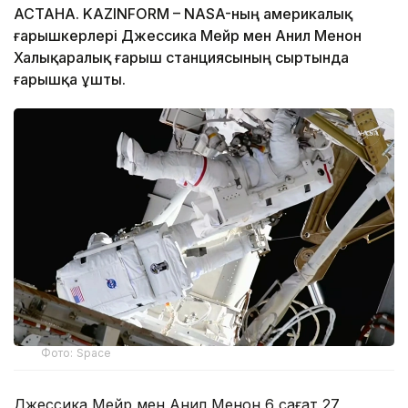
АСТАНА. KAZINFORM – NASA-ның америкалық
ғарышкерлері Джессика Мейр мен Анил Менон
Халықаралық ғарыш станциясының сыртында
ғарышқа ұшты.
Фото: Space
Джессика Мейр мен Анил Менон 6 сағат 27