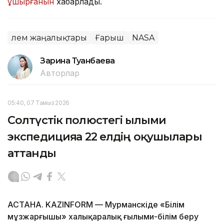
ұшырғанын
хабарладық.
Әлем жаңалықтары
Ғарыш
NASA
Зарина Туғанбаева
Авторлар
05:40, 07 Тамыз 2026
Солтүстік полюстегі ғылыми
экспедицияға 22 елдің оқушылары
аттанды
АСТАНА. KAZINFORM — Мурманскіде «Білім
мұзжарғышы» халықаралық ғылыми-білім беру