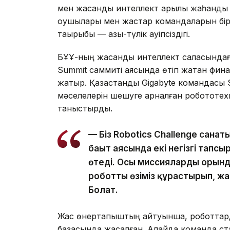
мен жасанды интеллект арқылы жаһандық
оқушылары мен жастар командаларын бірі
тақырыбы — азық-түлік қауіпсіздігі.
БҰҰ-ның жасанды интеллект саласындағы
Summit саммиті аясында өтіп жатқан фина
жатыр. Қазақстандық Gigabyte командасы Se
мәселелерін шешуге арналған робототе
таныстырды.
— Біз Robotics Challenge сана
бағыт аясында екі негізгі тап
өтеді. Осы миссияларды орынд
роботты өзіміз құрастырып, ж
Болат.
Жас өнертапқыштың айтуынша, роботтард
базасында жасалған. Алайда команда с