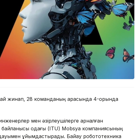
 ұпай жинап, 28 команданың арасында 4-орында
 инженерлер мен әзірлеушілерге арналған
ктр байланысы одағы (ITU) Mobsya компаниясының
қолдауымен ұйымдастырады. Байқау робототехника