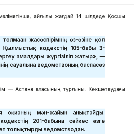
 мәліметінше, қайғылы жағдай 14 шілдеде Қосшы
толмаған жасөспірімнің өз-өзіне қол
 Қылмыстық кодекстің 105-бабы 3-
тергеу амалдары жүргізіліп жатыр», —
ісінің сауалына ведомствоның баспасөз
рім — Астана қаласының тұрғыны, Көкшетаудағы
я оқиғаның мән-жайын анықтайды.
одекстің 201-бабына сәйкес өзге
деп толықтырды ведомстводан.