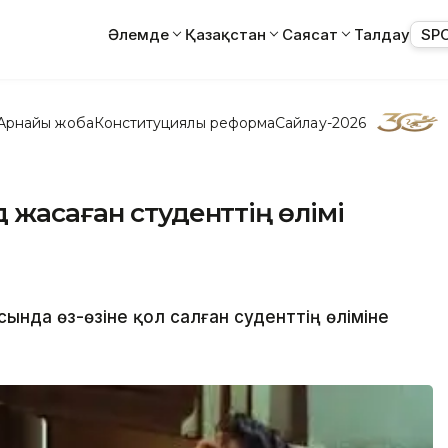
Әлемде
Қазақстан
Саясат
Талдау
SP
Арнайы жоба
Конституциялық реформа
Сайлау-2026
 жасаған студенттің өлімі
нда өз-өзіне қол салған суденттің өліміне