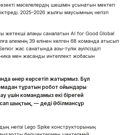
 өзекті мәселелердің шешімін ұсынатын мектеп
ктіреді. 2025–2026 жылғы маусымның негізгі
 жетекші алаңы саналатын AI for Good Global
лға әлемнің 39 елінен келген 68 команда қатысып
nior жас санатында азық-түлік қауіпсіздігі
хника мен жасанды интеллект жобасын
тында өнер көрсетіп жатырмыз. Бұл
сырмадан тұратын робот ойындары
ау үшін командамыз екі бірегей
асап шықтық, — деді Әбілмансұр
ың негізі Lego Spike конструкторының
тандартты бөлшектермен шектелмей,