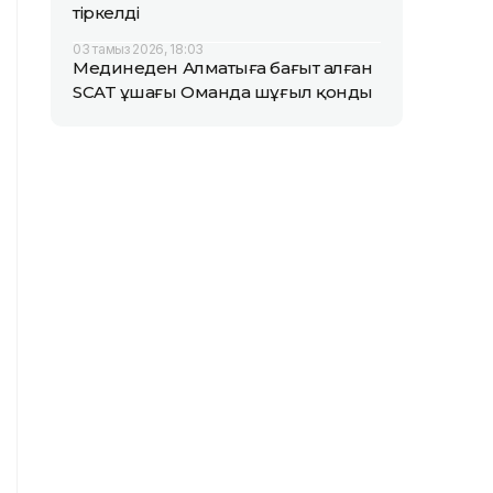
тіркелді
03 тамыз 2026, 18:03
Мединеден Алматыға бағыт алған
SCAT ұшағы Оманда шұғыл қонды