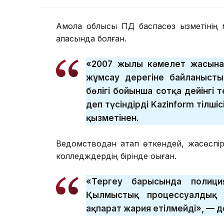
Ақмола облысы ПД баспасөз қызметінің
қаласында болған.
«2007 жылғы кәмелет жасына 
жұмсау дерегіне байланысты
бөлігі бойынша сотқа дейінгі 
деп түсіндірді Kazinform тілш
қызметінен.
Ведомстводан атап өткендей, жасөспі
колледждердің бірінде оқыған.
«Тергеу барысында полици
Қылмыстық процессуалдық к
ақпарат жария етілмейді», — 