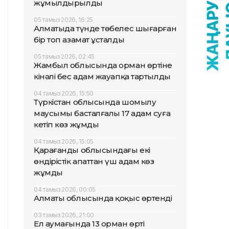
жұмылдырылды
05 тамыз 2026, 16:25
Алматыда түнде төбелес шығарған
бір топ азамат ұсталды
05 тамыз 2026, 02:45
Жамбыл облысында орман өртіне
кінәлі бес адам жауапқа тартылды
04 тамыз 2026, 15:50
Түркістан облысында шомылу
маусымы басталғалы 17 адам суға
кетіп көз жұмды
04 тамыз 2026, 15:05
Қарағанды облысындағы екі
өндірістік апаттан үш адам көз
жұмды
04 тамыз 2026, 00:05
Алматы облысында қоқыс өртенді
03 тамыз 2026, 21:00
Ел аумағында 13 орман өрті