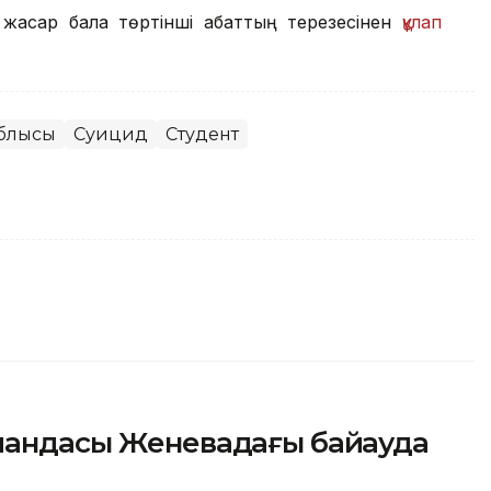
жасар бала төртінші қабаттың терезесінен
құлап
облысы
Суицид
Студент
мандасы Женевадағы байқауда