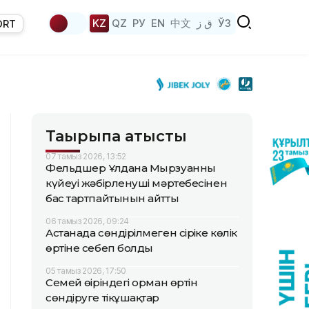
KZ
QZ
РУ
EN
中文
ق ز
ЎЗ
ORT
Тақырыпқа қатысты
07 тамыз 2026, 13:52
Фельдшер Ұлдана Мырзуанның
күйеуі жәбірленуші мәртебесінен
бас тартпайтынын айтты
06 тамыз 2026, 09:24
Астанада сөндірілмеген сіріңке көлік
өртіне себеп болды
05 тамыз 2026, 17:50
Семей өңіріндегі орман өртін
сөндіруге тікұшақтар