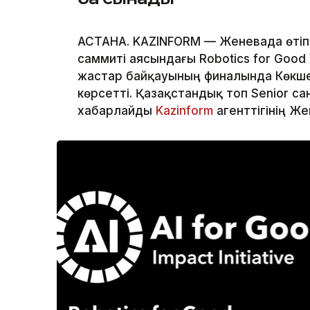
АСТАНА. KAZINFORM — Женевада өтіп ж
саммиті аясындағы Robotics for Good
жастар байқауының финалында Көкше
көрсетті. Қазақстандық топ Senior с
хабарлайды
Kazinform
агенттігінің Же