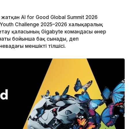
атқан AI for Good Global Summit 2026
 Youth Challenge 2025–2026 халықаралық
тау қаласының Gigabyte командасы өнер
анаты бойынша бақ сынады, деп
невадағы меншікті тілшісі.