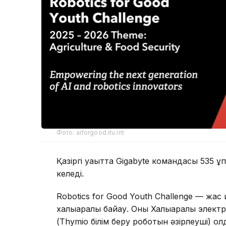
Фото: aiforgood.itu.int
Қазіргі уақытта Gigabyte командасы 535
келеді.
Robotics for Good Youth Challenge — жас
халықаралық байқау. Оны Халықаралық эле
(Thymio білім беру роботын әзірлеуші) 