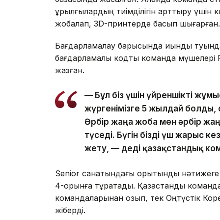
құрылғылардың тиімділігін арттыру үшін 
жобалап, 3D-принтерде басып шығарған.
Бағдарламалау барысында қиындық туында
бағдарламалық кодты команда мүшелері P
жазған.
— Бұл біз үшін үйреншікті жұ
жүргенімізге 5 жылдай болды, 
Әрбір жаңа жоба мен әрбір жаңа
түседі. Бүгін бізді үш жарыс к
жету, — деді қазақстандық ком
Senior санатындағы қорытынды нәтижеге
4-орынға тұрақтады. Қазақстандық команд
командаларынан озып, тек Оңтүстік Коре
жіберді.