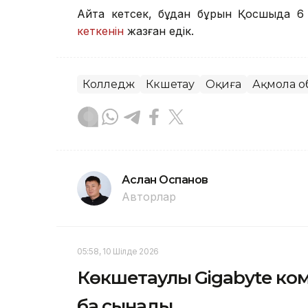
Айта кетсек, бұдан бұрын Қосшыда 6 
кеткенін
жазған едік.
Колледж
Көкшетау
Оқиға
Ақмола 
Аслан Оспанов
Авторлар
05:58, 10 Шілде 2026
Көкшетаулық Gigabyte ко
бақ сынады