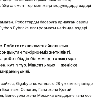
кейбір элементтер мен жаңа модульдерді өздері
маған. Роботтарды басқаруға арналған барлық
ython Pybricks платформасы негізінде өздері
мыс. Робототехникамен айналысып
сондықтан тәжірибеміз жеткілікті.
 робот біздің білімімізді толықтыра
езеңі күтіп тұр. Мақсатымыз — жеңіске
анданың өкілі.
 сәйкес, Gigabyte командасы 28 ұжымның ішінде
а Вьетнам, Сенегал, Гана және Қытай
я, Венесуэла және Мексика өкілдеріне ғана есе