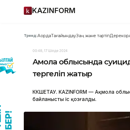
KAZINFORM
Ақорда
Тағайындау
Заң және тәртіп
Дерекқор
Тренд:
00:48, 17 Шілде 2024
Ақмола облысында суицид
тергеліп жатыр
КӨКШЕТАУ. KAZINFORM — Ақмола облысы
байланысты іс қозғалды.