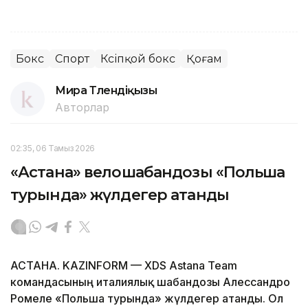
Бокс
Спорт
Кәсіпқой бокс
Қоғам
Мира Төлендіқызы
Авторлар
02:35, 06 Тамыз 2026
«Астана» велошабандозы «Польша
турында» жүлдегер атанды
АСТАНА. KAZINFORM — XDS Astana Team
командасының италиялық шабандозы Алессандро
Ромеле «Польша турында» жүлдегер атанды. Ол