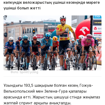
көпкүндік веложарыстың үшінші кезеңінде мәреге
үшінші болып жетті
Фото: SprintCycling
Ұзындығы 193,5 шақырым болған кезең Гожув-
Велькопольский мен Зелена-Гура қалалары
арасында өтті. Жарыстың шешуші сәтінде жеңімпаз
жаппай спринт арқылы анықталды.