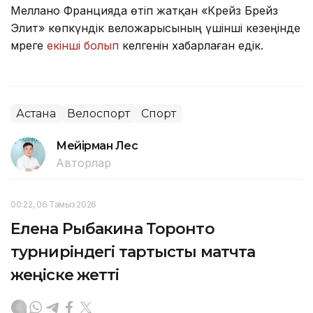
Меллано Францияда өтіп жатқан «Крейз Брейз
Элит» көпкүндік веложарысының үшінші кезеңінде
мәреге
екінші болып
келгенін хабарлаған едік.
Астана
Велоспорт
Спорт
Мейірман Лес
Авторлар
00:22, 06 Тамыз 2026
Елена Рыбакина Торонто
турниріндегі тартысты матчта
жеңіске жетті