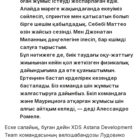
оған жұмыс істеуді жоспарлаған едік.
Алайда мәреге жақындағанда екеуіміз
сөйлесіп, спринтке мен қатысатын болып
бірге шешім қабылдадық. Себебі Маттео
өзін жайсыз сезінді. Мен Джонатан
Миланның дөңгелегіне ілесіп, бар күшімді
салуға тырыстым.
Бұл нәтижеге де, биік таудағы оқу-жаттығу
жиынынан кейін қол жеткізген физикалық
дайындығыма да өте қуаныштымын.
Ертеңнен бастап күрделірек кезеңдер
басталады. Біз команда үшін жұмысты
жалғастыруға дайынбыз. Бүкіл командаға
және Маурициоға атқарған жұмысы үшін
алғыс айтқым келеді, — деді Алессандро
Ромеле.
Еске салайық, бұған дейін XDS Astana Development
Team командасының велошабандозы Лудовико