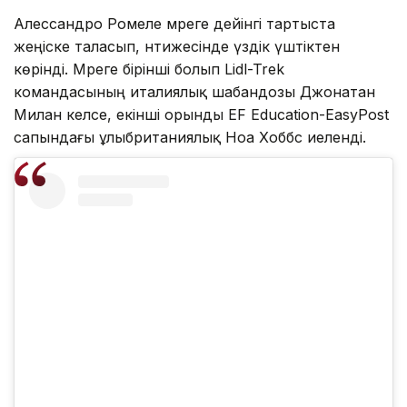
Алессандро Ромеле мәреге дейінгі тартыста
жеңіске таласып, нәтижесінде үздік үштіктен
көрінді. Мәреге бірінші болып Lidl-Trek
командасының италиялық шабандозы Джонатан
Милан келсе, екінші орынды EF Education-EasyPost
сапындағы ұлыбританиялық Ноа Хоббс иеленді.