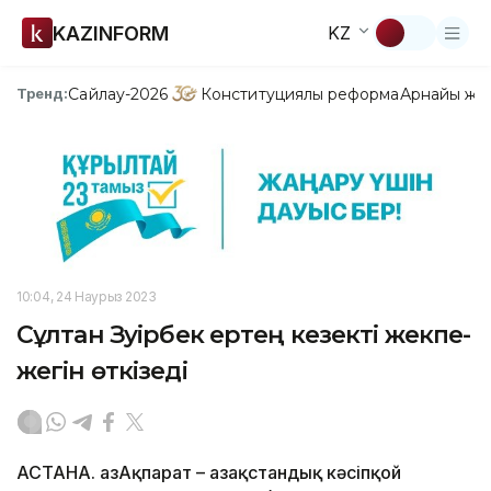
KAZINFORM
KZ
Сайлау-2026
Конституциялық реформа
Арнайы жо
Тренд:
10:04, 24 Наурыз 2023
Сұлтан Зәуірбек ертең кезекті жекпе-
жегін өткізеді
АСТАНА. ҚазАқпарат – Қазақстандық кәсіпқой