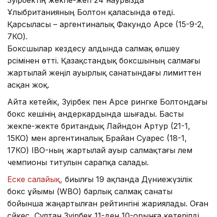
Ұлыбританияның Болтон қаласында өтеді.
Қарсыласы – аргентиналық Факундо Арсе (15-9-2,
7КО).
Боксшылар кездесу алдында салмақ өлшеу
рәсімінен өтті. Қазақстандық боксшының салмағы
жартылай жеңіл ауырлық санатындағы лимиттен
асқан жоқ.
Айта кетейік, Зәуірбек пен Арсе рингке Болтондағы
бокс кешінің андеркардында шығады. Басты
жекпе-жекте британдық Лайндон Артур (21-1,
15КО) мен аргентиналық Брайан Суарес (18-1,
17КО) IBO-ның жартылай ауыр салмақтағы әлем
чемпионы титулын сарапқа салады.
Еске салайық,
биылғы 19 ақпанда Дүниежүзілік
бокс ұйымы (WBO) барлық салмақ санаты
бойынша жаңартылған рейтингіні жариялады. Оған
сәйкес, Сұлтан Зәуірбек 11-ден 10-орынға көтерілді.