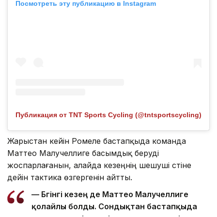
Посмотреть эту публикацию в Instagram
Публикация от TNT Sports Cycling (@tntsportscycling)
Жарыстан кейін Ромеле бастапқыда команда
Маттео Малучеллиге басымдық беруді
жоспарлағанын, алайда кезеңнің шешуші сәтіне
дейін тактика өзгергенін айтты.
— Бүгінгі кезең де Маттео Малучеллиге
қолайлы болды. Сондықтан бастапқыда