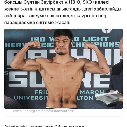
боксшы Сұлтан Зәуірбектің (13-0, 9КО) келесі
жекпе-жегінің датасы анықталды, деп хабарлайды
ҚазАқпарат әлеуметтік желідегі kazproboxing
парақшасына сілтеме жасап.
Фото: instagram.com/sultanzaurbek
Зәуірбектің жекпе-жегі 24 наурызда