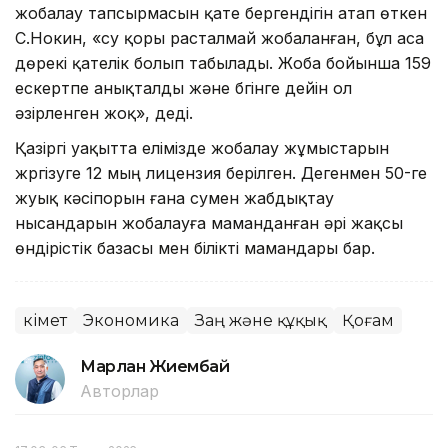
жобалау тапсырмасын қате бергендігін атап өткен
С.Нокин, «су қоры расталмай жобаланған, бұл аса
дөрекі қателік болып табылады. Жоба бойынша 159
ескертпе анықталды және бүгінге дейін ол
әзірленген жоқ», деді.
Қазіргі уақытта елімізде жобалау жұмыстарын
жүргізуге 12 мың лицензия берілген. Дегенмен 50-ге
жуық кәсіпорын ғана сумен жабдықтау
нысандарын жобалауға маманданған әрі жақсы
өндірістік базасы мен білікті мамандары бар.
Үкімет
Экономика
Заң және құқық
Қоғам
Марлан Жиембай
Авторлар