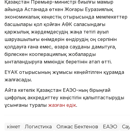
Қазақстан Премьер-министрі биылғы мамыр
айында Астанада өткен Жоғары Еуразиялық
экономикалық кеңестің отырысында мемлекеттер
басшылары қол қойған АӨК саласындағы
қаржылық жәрдемдесудің жаңа тетігі ауыл
шаруашылығы өнімдерін өндірудің оң серпінін
қолдауға ғана емес, өзара сауданы дамытуға,
бірлескен кооперациялық жобаларды
ынталандыруға мүмкіндік беретінін атап өтті.
ЕҮАК отырысының жұмысы кеңейтілген құрамда
жалғасады.
Айта кетелік Қазақстан ЕАЭО-ның бірыңғай
цифрлық аккредиттеу кеңістігін қалыптастыруды
ұсынғаны туралы
жазған едік
.
Үкімет
Логистика
Олжас Бектенов
ЕАЭО
Сауд