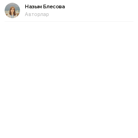
Назым Бөлесова
Авторлар
15:30, 06 Тамыз 2026
Жеңіл өнеркәсіпті дамытуға
арналған 28 шара іске асырылады
АСТАНА. KAZINFORM — ҚР Премьер-министрінің
орынбасары – ұлттық экономика министрі Серік
Жұманғариннің төрағалығымен өткен кеңесте
жауапты министрліктер, «Атамекен» ҰКП, «Даму»
қоры және отандық кәсіпорындар өкілдерімен
бірге Жеңіл өнеркәсіпті дамытудың 2030 жылға
дейінгі кешенді жоспары мен саланың өзекті
мәселелері талқыланды. Бұл туралы Үкімет мәлім