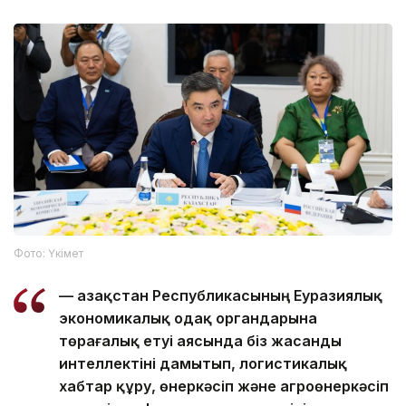
Фото: Үкімет
— Қазақстан Республикасының Еуразиялық
экономикалық одақ органдарына
төрағалық етуі аясында біз жасанды
интеллектіні дамытып, логистикалық
хабтар құру, өнеркәсіп және агроөнеркәсіп