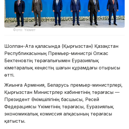
Фото: Үкімет
Шолпан-Ата қаласында (Қырғызстан) Қазақстан
Республикасының Премьер-министрі Олжас
Бектеновтің төрағалығымен Еуразиялық
үкіметаралық кеңестің шағын құрамдағы отырысы
өтті.
Жиынға Армения, Беларусь премьер-министрлері,
Қырғызстан Министрлер кабинетінің төрағасы —
Президент Әкімшілігінің басшысы, Ресей
Федерациясы Үкіметінің төрағасы, Еуразиялық
экономикалық комиссия алқасының төрағасы
қатысты.