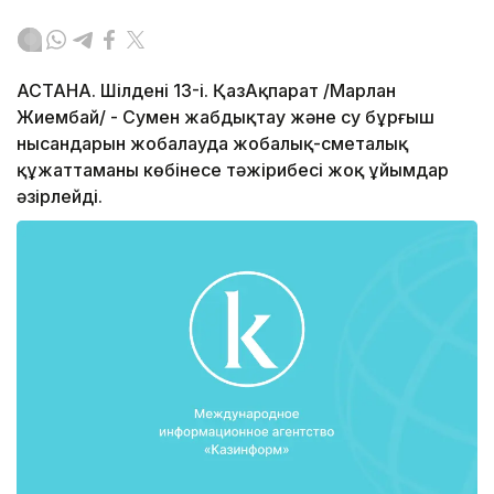
АСТАНА. Шілденің 13-і. ҚазАқпарат /Марлан
Жиембай/ - Сумен жабдықтау және су бұрғыш
нысандарын жобалауда жобалық-сметалық
құжаттаманы көбінесе тәжірибесі жоқ ұйымдар
әзірлейді.