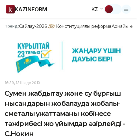
KAZINFORM
KZ
Сайлау-2026
Конституциялық реформа
Арнайы жо
Тренд:
16:39, 13 Шілде 2010
Сумен жабдықтау және су бұрғыш
нысандарын жобалауда жобалық-
сметалық құжаттаманы көбінесе
тәжірибесі жоқ ұйымдар әзірлейді -
С.Нокин