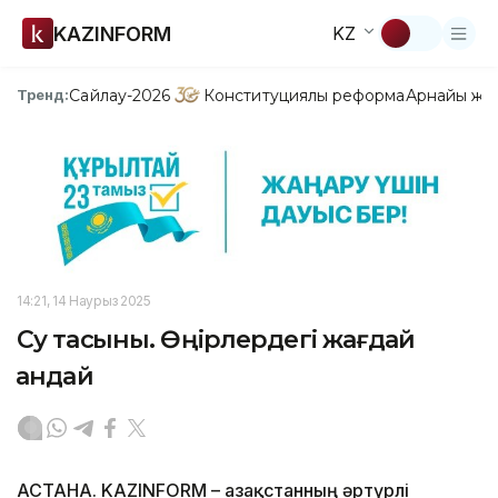
KAZINFORM
KZ
Сайлау-2026
Конституциялық реформа
Арнайы жо
Тренд:
14:21, 14 Наурыз 2025
Су тасқыны. Өңірлердегі жағдай
қандай
АСТАНА. KAZINFORM – Қазақстанның әртүрлі