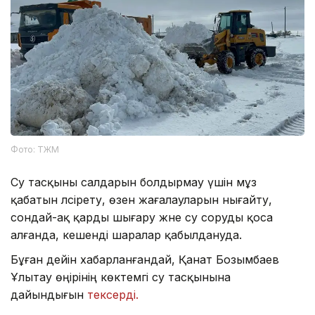
Фото: ТЖМ
Су тасқыны салдарын болдырмау үшін мұз
қабатын әлсірету, өзен жағалауларын нығайту,
сондай-ақ қарды шығару және су соруды қоса
алғанда, кешенді шаралар қабылдануда.
Бұған дейін хабарланғандай, Қанат Бозымбаев
Ұлытау өңірінің көктемгі су тасқынына
дайындығын
тексерді.