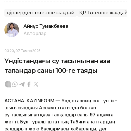
Өңірлердегі төтенше жағдай
ҚР Төтенше жағдайл
Айнұр Тумакбаева
Авторлар
03:20, 07 Тамыз 2026
Үндістандағы су тасқынынан қаза
тапқандар саны 100-ге таяды
АСТАНА. KAZINFORM — Үндістанның солтүстік-
шығысындағы Ассам штатында болған
су тасқынынан қаза тапқандар саны 97 адамға
жетті. Бұл туралы штаттың Табиғи апаттардың
салдарын жою басқармасы хабарлады, деп