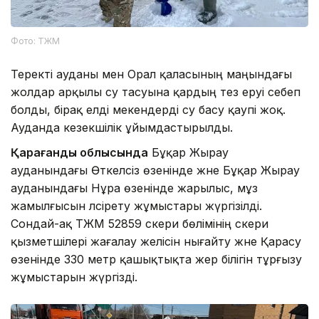
Фото: ТЖМ
Теректі ауданы мен Орал қаласының маңындағы
жолдар арқылы су тасуына қардың тез еруі себеп
болды, бірақ елді мекендерді су басу қаупі жоқ.
Ауданда кезекшілік ұйымдастырылды.
Қарағанды облысында
Бұқар Жырау
ауданындағы Өткелсіз өзенінде және Бұқар Жырау
ауданындағы Нұра өзенінде жарылыс, мұз
жамылғысын әлсірету жұмыстары жүргізілді.
Сондай-ақ ТЖМ 52859 әскери бөлімінің әскери
қызметшілері жағалау желісін нығайту және Қарасу
өзенінде 330 метр қашықтықта жер білігін тұрғызу
жұмыстарын жүргізді.