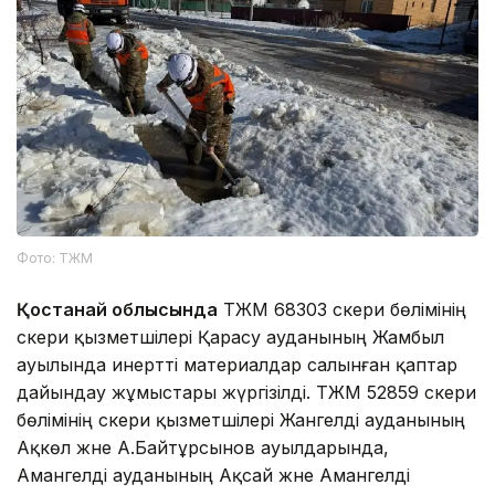
Фото: ТЖМ
Қостанай облысында
ТЖМ 68303 әскери бөлімінің
әскери қызметшілері Қарасу ауданының Жамбыл
ауылында инертті материалдар салынған қаптар
дайындау жұмыстары жүргізілді. ТЖМ 52859 әскери
бөлімінің әскери қызметшілері Жангелді ауданының
Ақкөл және А.Байтұрсынов ауылдарында,
Амангелді ауданының Ақсай және Амангелді