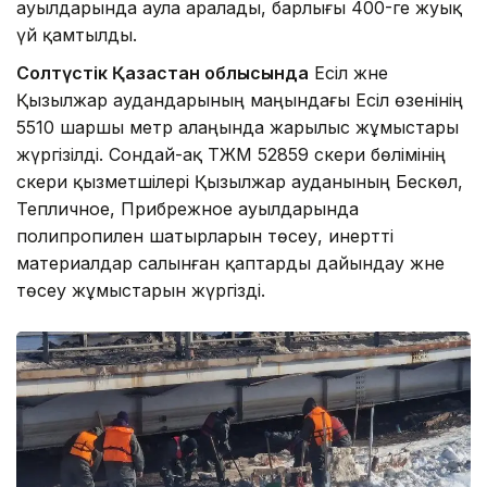
ауылдарында аула аралады, барлығы 400-ге жуық
үй қамтылды.
Солтүстік Қазақстан облысында
Есіл және
Қызылжар аудандарының маңындағы Есіл өзенінің
5510 шаршы метр алаңында жарылыс жұмыстары
жүргізілді. Сондай-ақ ТЖМ 52859 әскери бөлімінің
әскери қызметшілері Қызылжар ауданының Бескөл,
Тепличное, Прибрежное ауылдарында
полипропилен шатырларын төсеу, инертті
материалдар салынған қаптарды дайындау және
төсеу жұмыстарын жүргізді.