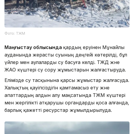
Фото: ТЖМ
Маңғыстау облысында
қардың еруінен Мұнайлы
ауданында жерасты суының деңгейі көтерілді, бұл
үйлер мен аулаларды су басуға әкелді. ТЖД және
ЖАО күштері су сору жұмыстарын жалғастыруда.
Елімізде су тасқынына қарсы жұмыстар жалғасуда.
Халықтың қауіпсіздігін қамтамасыз ету және
апаттардың алдын алу мақсатында ТЖМ күштері
мен жергілікті атқарушы органдарды қоса алғанда,
барлық қажетті ресурстар жұмылдырылуда.