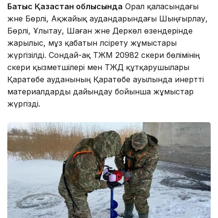
Батыс Қазақстан облысында
Орал қаласындағы
және Бөрлі, Ақжайық аудандарындағы Шыңғырлау,
Бөрлі, Ұлытау, Шаған және Деркөл өзендерінде
жарылыс, мұз қабатын әлсірету жұмыстары
жүргізілді. Сондай-ақ ТЖМ 20982 әскери бөлімінің
әскери қызметшілері мен ТЖД құтқарушылары
Қаратөбе ауданының Қаратөбе ауылында инертті
материалдарды дайындау бойынша жұмыстар
жүргізді.