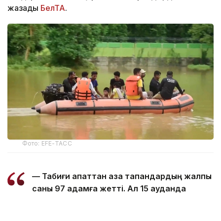
жазады
БелТА
.
Фото: EFE-ТАСС
— Табиғи апаттан қаза тапқандардың жалпы
саны 97 адамға жетті. Ал 15 ауданда
зардап шеккендер саны 168 мыңнан
асты, — делінген басқарма мәліметінде.