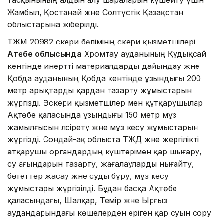
Жамбыл, Қостанай және Солтүстік Қазақстан
облыстарына жіберілді.
ТЖМ 20982 әскери бөлімінің әскери қызметшілері
Ақтөбе облысында
Хромтау ауданының Құдықсай
кентінде инертті материалдарды дайындау және
Қобда ауданының Қобда кентінде ұзындығы 200
метр арықтарды қардан тазарту жұмыстарын
жүргізді. Әскери қызметшілер мен құтқарушылар
Ақтөбе қаласында ұзындығы 150 метр мұз
жамылғысын әлсірету және мұз кесу жұмыстарын
жүргізді. Сондай-ақ облыста ТЖД және жергілікті
атқарушы органдардың күштерімен қар шығару,
су ағындарын тазарту, жағалауларды нығайту,
бөгеттер жасау және суды бұру, мұз кесу
жұмыстары жүргізілді. Бұдан басқа Ақтөбе
қаласындағы, Шалқар, Темір және Ырғыз
аудандарындағы көшелерден еріген қар суын сору