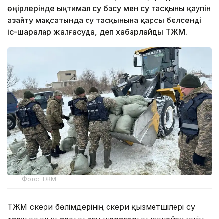
өңірлерінде ықтимал су басу мен су тасқыны қаупін
азайту мақсатында су тасқынына қарсы белсенді
іс-шаралар жалғасуда, деп хабарлайды ТЖМ.
Фото: ТЖМ
ТЖМ әскери бөлімдерінің әскери қызметшілері су
тасқынының алдын алу шараларын күшейту үшін