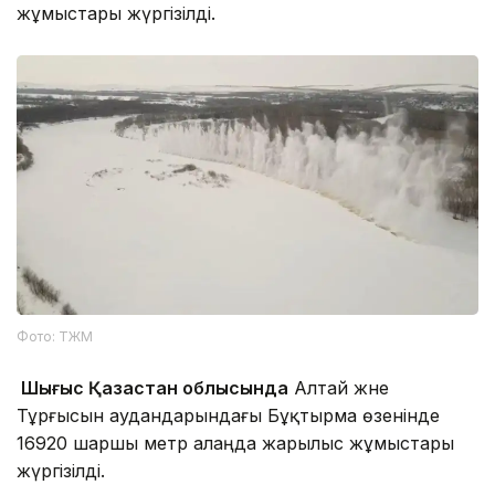
жұмыстары жүргізілді.
Фото: ТЖМ
Шығыс Қазақстан облысында
Алтай және
Тұрғысын аудандарындағы Бұқтырма өзенінде
16920 шаршы метр алаңда жарылыс жұмыстары
жүргізілді.