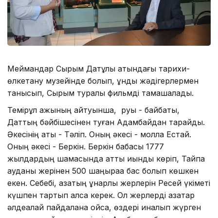
Меймандар Сырым Датұлы атындағы тарихи-
өлкетану музейінде болып, құнды жәдігерлермен
танысып, Сырым туралы фильмді тамашалады.
Темірқұл қажының айтуынша, руы - байбақты,
Даттың бәйбішесінен туған Адамбайдан тарайды.
Әкесінің аты - Тәліп. Оның әкесі - молла Естай.
Оның әкесі - Беркін. Беркін бабасы 1777
жылдардың шамасында қатты қиындық көріп, Тайпақ
ауданы жерінен 500 шаңыраққа бас болып көшкен
екен. Себебі, қазақтың құнарлы жерлерін Ресей үкіметі
күшпен тартып алса керек. Ол жерлерді қазақтар
әлдеқалай пайдалана қойса, өздері қиналып жүрген