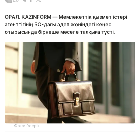
ОРАЛ. KAZINFORM — Мемлекеттік қызмет істері
агенттігінің БҚО-дағы әдеп жөніндегі кеңес
отырысында бірнеше мәселе талқыға түсті.
Фото: freepik