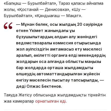
«Балқаш — Бурылбайтал», Тараз қаласы айналма
жолы, «Қостанай — Денисовка», «Шу —
Бурылбайтал», «Қандыағаш — Мақат».
— Мұнан бөлек, осы жылдың 20 сәуірінде
өткен Үкімет жанындағы құқық
бұзушылықтардың алдын алу жөніндегі
ведомствоаралық комиссия отырысында
жол қауіпсіздігін қамтамасыз ету мәселесі
қаралып, өкілетті органға елді мекендердің
жолдарын қоса алғанда облыстық маңызы
бар жолдарда орташа жылдамдықты
өлшеудің автоматтандырылған жүйесін
енгізу мәселесін пысықтау тапсырылды, —
деді Олжас Бектенов.
Таяуда Жетісу облысында жылдамдықты тіркейтін
жаңа камералар
орнатылған еді.