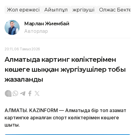
Жол ережесі
Айыппұл
жүргізуші
Олжас Бекте
Марлан Жиембай
Авторлар
20:11, 06 Тамыз 2026
Алматыда картинг көліктерімен
көшеге шыққан жүргізушілер тобы
жазаланды
АЛМАТЫ. KAZINFORM — Алматыда бір топ азамат
картингке арналған спорт көліктерімен көшеге
шықты.