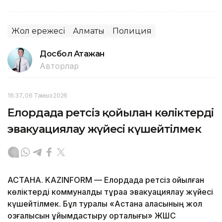
Жол ережесі
Алматы
Полиция
Досбол Атажан
Авторлар
16:37, 06 Тамыз 2026
Елордада ретсіз қойылған көліктерді
эвакуациялау жүйесі күшейтілмек
АСТАНА. KAZINFORM — Елордада ретсіз қойылған
көліктерді коммуналдық тұраққа эвакуациялау жүйесі
күшейтілмек. Бұл туралы «Астана қаласының жол
қозғалысын ұйымдастыру орталығы» ЖШС