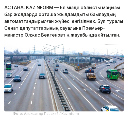
АСТАНА. KAZINFORM — Елімізде облыстық маңызы
бар жолдарда орташа жылдамдықты бақылаудың
автоматтандырылған жүйесі енгізілмек. Бұл туралы
Сенат депутаттарының сауалына Премьер-
министр Олжас Бектеновтің жауабында айтылған.
Фото: Александр Павский / Kazinform