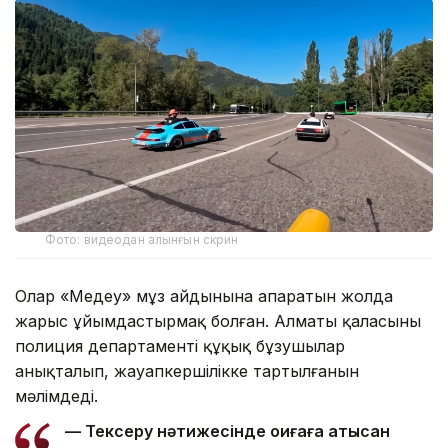
Фото: видеодан алынғын скрин
Олар «Медеу» мұз айдынына апаратын жолда
жарыс ұйымдастырмақ болған. Алматы қаласының
полиция департаменті құқық бұзушылар
анықталып, жауапкершілікке тартылғанын
мәлімдеді.
— Тексеру нәтижесінде оқиғаға қатысқан