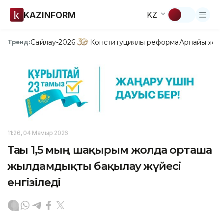
KAZINFORM
KZ
Сайлау-2026
Конституциялық реформа
Арнайы жо
Тренд:
11:26, 04 Мамыр 2026
Тағы 1,5 мың шақырым жолда орташа
жылдамдықты бақылау жүйесі
енгізіледі