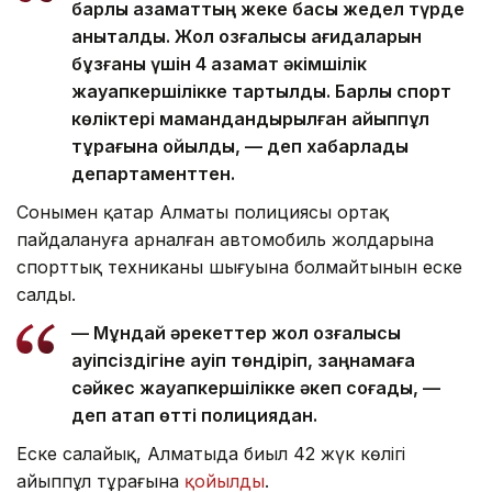
барлық азаматтың жеке басы жедел түрде
анықталды. Жол қозғалысы қағидаларын
бұзғаны үшін 4 азамат әкімшілік
жауапкершілікке тартылды. Барлық спорт
көліктері мамандандырылған айыппұл
тұрағына қойылды, — деп хабарлады
департаменттен.
Сонымен қатар Алматы полициясы ортақ
пайдалануға арналған автомобиль жолдарына
спорттық техниканың шығуына болмайтынын еске
салды.
— Мұндай әрекеттер жол қозғалысы
қауіпсіздігіне қауіп төндіріп, заңнамаға
сәйкес жауапкершілікке әкеп соғады, —
деп атап өтті полициядан.
Еске салайық, Алматыда биыл 42 жүк көлігі
айыппұл тұрағына
қойылды
.