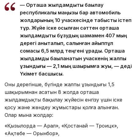
— Орташа жылдамдықты бақылау
республикалық маңызы бар автомобиль
жолдарының 10 учаскесінде табысты істеп
тұр. Жүйе іске қосылған сәттен орташа
жылдамдықты бұзудың шамамен 407 мың
дерегі анықталып, салынған айыппұл
сомасы 6,5 млрд теңгені құрады. Орташа
жылдамдық бақыланатын учаскенің жалпы
ұзындығы — 2,1 мың шақырымға жуық, — деді
Үкімет басшысы.
Оның дерегінше, бүгінде жалпы ұзындығы 1,5
шақырымнан асатын 8 жолда орташа
жылдамдықты бақылау жүйесін енгізу үшін іске
қосу және жөндеу жұмыстары қолға алынған.
Олар мына жолдар:
«Қызылорда — Арал», «Қостанай — Троицк»,
«Ақтөбе — Орынбор»,