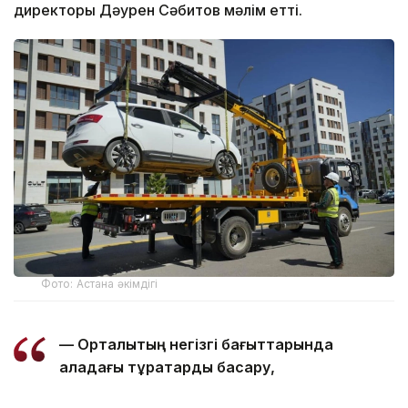
директоры Дәурен Сәбитов мәлім етті.
Фото: Астана әкімдігі
— Орталықтың негізгі бағыттарында
қаладағы тұрақтарды басқару,
эвакуацияланған көліктерді сақтау