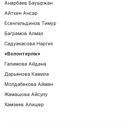
Анарбаев Бауыржан
Айткен Ансар
Есенгельдинов Тимур
Баграмов Алмаз
Садуакасова Наргиз
«Волонтерлік»
Галимова Айдана
Дарьянова Камила
Молдабекова Айман
Жамашова Айсулу
Хамзеев Алишер