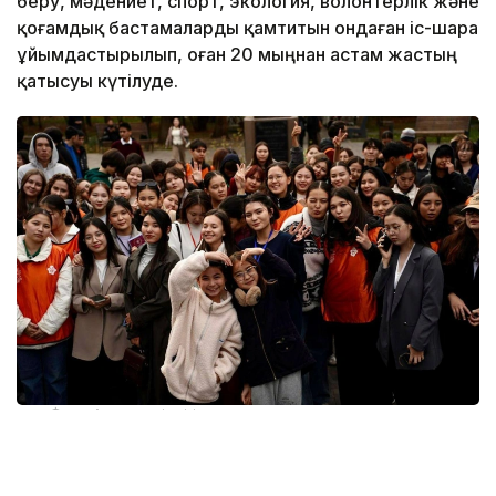
беру, мәдениет, спорт, экология, волонтерлік және
қоғамдық бастамаларды қамтитын ондаған іс-шара
ұйымдастырылып, оған 20 мыңнан астам жастың
қатысуы күтілуде.
Фото: Алматы әкімдігі
Алматы қаласы Жастар саясаты басқармасының