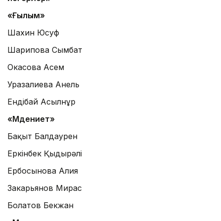
«Ғылым»
Шахин Юсуф
Шарипова Сымбат
Окасова Асем
Уразалиева Анель
Ендібай Асылнұр
«Мәдениет»
Бақыт Балдаурен
Еркінбек Қыдырәлі
Ербосынова Алия
Закарьянов Мирас
Болатов Бекжан