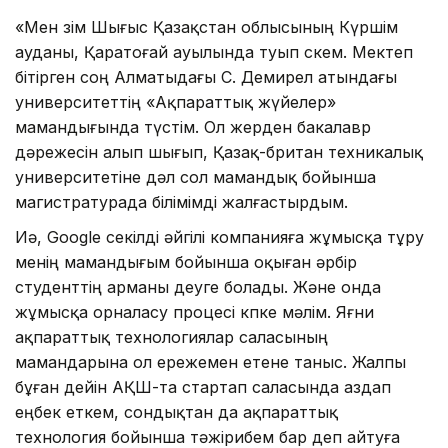
«Мен өзім Шығыс Қазақстан облысының Күршім
ауданы, Қаратоғай ауылында туып өскем. Мектеп
бітірген соң Алматыдағы С. Демирел атындағы
университеттің «Ақпараттық жүйелер»
мамандығында түстім. Ол жерден бакалавр
дәрежесін алып шығып, Қазақ-британ техникалық
университетіне дәл сол мамандық бойынша
магистратурада білімімді жалғастырдым.
Иә, Google секілді әйгілі компанияға жұмысқа тұру
менің мамандығым бойынша оқыған әрбір
студенттің арманы деуге болады. Және онда
жұмысқа орналасу процесі көпке мәлім. Яғни
ақпараттық технологиялар саласының
мамандарына ол ережемен етене таныс. Жалпы
бұған дейін АҚШ-та стартап саласында аздап
еңбек еткем, сондықтан да ақпараттық
технология бойынша тәжірибем бар деп айтуға