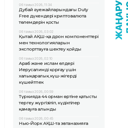
06 тамыз 2026, 11:34
Дубай әуежайларындағы Duty
Free дүкендері криптовалюта
төлемдерін қосты
06 тамыз 2026, 03:02
Қытай АҚШ-қа дрон компоненттері
мен технологияларын
экспорттауға шектеу қойды
06 тамыз 2026, 02:10
Араб және ислам елдері
Иерусалимді қорғау үшін
халықаралық күш-жігерді
күшейтпек
06 тамыз 2026, 00:59
Түркияда 44 орман өртіне қатысты
тергеу жүргізіліп, күдіктілер
қамауға алынды
06 тамыз 2026, 00:45
Нью-Йорк АҚШ-та эвтаназияға