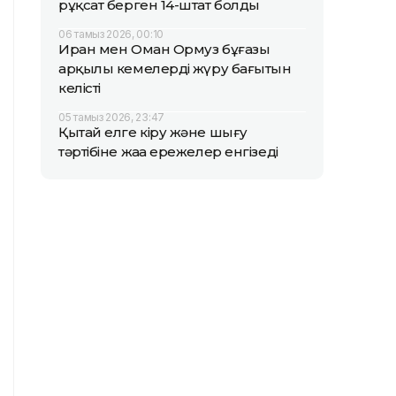
рұқсат берген 14-штат болды
06 тамыз 2026, 00:10
Иран мен Оман Ормуз бұғазы
арқылы кемелердің жүру бағытын
келісті
05 тамыз 2026, 23:47
Қытай елге кіру және шығу
тәртібіне жаңа ережелер енгізеді