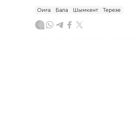
Оқиға
Бала
Шымкент
Терезе
Сәбит Тастанбек
Авторлар
10:49, 05 Тамыз 2026
Тойдағы шулы видео: тіле
адамның үстінен қылмыст
ТҮРКІСТАН. KAZINFORM – Түркістан о
полиция қылмыстық іс қозғады.