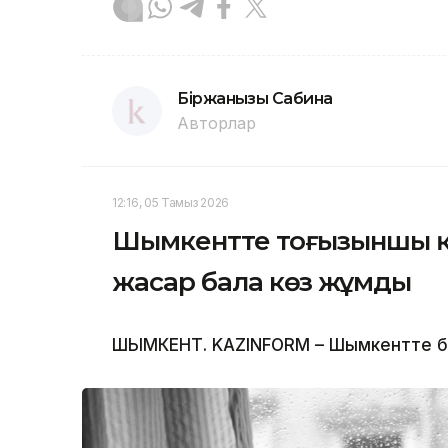
Біржанқызы Сабина
Авторлар
12:16, 05 Тамыз 2026
Шымкентте тоғызыншы қаб
жасар бала көз жұмды
ШЫМКЕНТ. KAZINFORM – Шымкентте бүлд