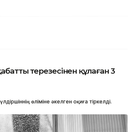
аттың терезесінен құлаған 3
іршіннің өліміне әкелген оқиға тіркелді.