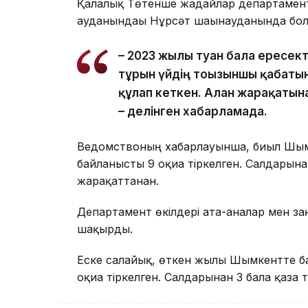
Қалалық Төтенше жағдайлар департаменті
ауданындағы Нұрсәт шағынауданында болғ
– 2023 жылы туған бала ересек
тұрғын үйдің тоғызыншы қабаты
құлап кеткен. Алған жарақатын
– делінген хабарламада.
Ведомствоның хабарлауынша, биыл Шым
байланысты 9 оқиға тіркелген. Салдарына
жарақаттанған.
Департамент өкілдері ата-аналар мен за
шақырды.
Еске салайық, өткен жылы Шымкентте б
оқиға тіркелген. Салдарынан 3 бала қаза 