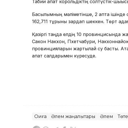
Табиғи апат корольдіктің солтүстік-шығы
Басылымның мәліметінше, 2 апта ішінде 
162,711 тұрғыны зардап шеккен. Төрт адам
Қазіргі таңда елдің 10 провинцисында жа
Сакон Накхон, Пхетчабури, Накхоннайок
провинцияларын жартылай су басты. Атал
апат салдарымен күресуде.
Оқиға
Әлем жаңалықтары
Әлем
Төте