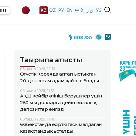
KZ
QZ
РУ
EN
中文
ق ز
ЎЗ
ORT
Тақырыпқа қатысты
06 тамыз 2026, 13:19
Оңтүстік Кореяда аптап ыстықтан
20-дан астам адам қайтыс болды
06 тамыз 2026, 11:55
АҚШ кейбір өтініш берушілер үшін
250 мың долларға дейін визалық
депозиттер енгізді
06 тамыз 2026, 11:46
Өзбекстанда есірткі тасымалдаған
қазақстандық ұсталды