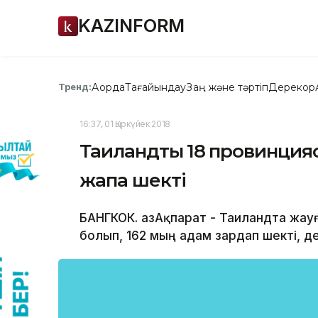
KAZINFORM
Ақорда
Тағайындау
Заң және тәртіп
Дерекқор
Тренд:
16:37, 01 Қыркүйек 2018
Таиландтың 18 провинцияс
жапа шекті
БАНГКОК. ҚазАқпарат - Таиландта жау
болып, 162 мың адам зардап шекті, д