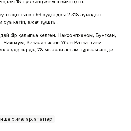
сындағы 18 провинцияны шайып өтті.
су тасқынынан 93 аудандағы 2 318 ауылдың
 суға кетіп, ажал құшты.
ғдай бір қалыпқа келген. Накхонпханом, Бунгкан,
, Чаяпхум, Каласин және Убон Ратчатхани
ған өңірлердің 78 мыңнан астам тұрғыны әлі де
нше оқиғалар, апаттар