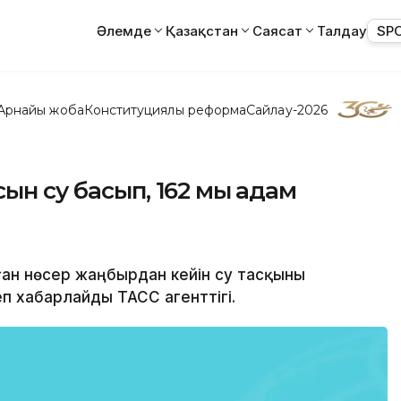
Әлемде
Қазақстан
Саясат
Талдау
SP
Арнайы жоба
Конституциялық реформа
Сайлау-2026
ын су басып, 162 мың адам
ған нөсер жаңбырдан кейін су тасқыны
еп хабарлайды ТАСС агенттігі.