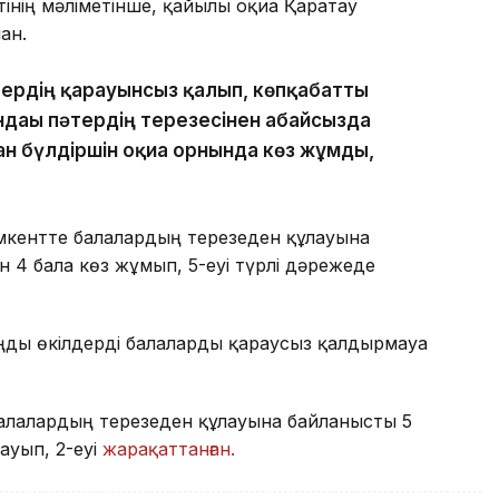
нің мәліметінше, қайғылы оқиға Қаратау
ан.
тердің қарауынсыз қалып, көпқабатты
ндағы пәтердің терезесінен абайсызда
ан бүлдіршін оқиға орнында көз жұмды,
кентте балалардың терезеден құлауына
н 4 бала көз жұмып, 5-еуі түрлі дәрежеде
ңды өкілдерді балаларды қараусыз қалдырмауға
алалардың терезеден құлауына байланысты 5
тауып, 2-еуі
жарақаттанған.