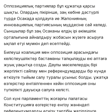
Оппозициялық партиялар бұл құжатқа қарсы
шықты. Олардың пікірінше, заң көбіне дәстүрлі
түрде Осакада қолдауға ие Жапонияның
инновациялық партиясының мүддесіне сай келеді.
Сыншылар бұл заң Осаканы елдің ірі әкімшілік
орталығына айналдыру жобасын жүзеге асыруға
ықпал етуі мүмкін деп есептейді.
Билеуші коалиция мен оппозиция арасындағы
келіспеушіліктер бастаманы талқылауды екі аптаға
жуық уақытқа созды. Даулы мәселелердің бірі
жергілікті сайлау мен референдумдарды бір күнде
өткізуге тыйым салу туралы ұсыныс болды. Құжатқа
өзгерістер енгізілгеннен кейін оппозиция оны
түпкілікті дауысқа салуға келісті.
Сол күні парламенттің жоғарғы палатасы
Конституцияға өзгерістер енгізу жөніндегі
референдумдарды өткізу тәртібін жетілдіруге