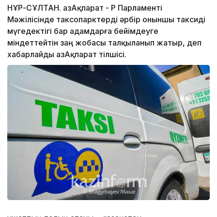
НҰР-СҰЛТАН. ҚазАқпарат - ҚР Парламенті
Мәжілісінде таксопарктерді әрбір оныншы таксиді
мүгедектігі бар адамдарға бейімдеуге
міндеттейтін заң жобасы талқыланып жатыр, деп
хабарлайды ҚазАқпарат тілшісі.