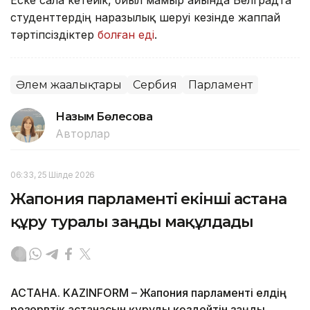
студенттердің наразылық шеруі кезінде жаппай
тәртіпсіздіктер
болған еді
.
Әлем жаңалықтары
Сербия
Парламент
Назым Бөлесова
Авторлар
06:33, 25 Шілде 2026
Жапония парламенті екінші астана
құру туралы заңды мақұлдады
АСТАНА. KAZINFORM – Жапония парламенті елдің
резервтік астанасын құруды көздейтін заңды