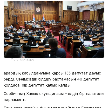
Фото: srbija.gov
Қарардың қабылдануына қарсы 135 депутат дауыс
берді. Сенімсіздік білдіру бастамасын 40 депутат
қолдаса, бір депутат қалыс қалды.
Сербияның Халық скупщинасы – елдің бір палаталы
парламенті.
Еске сала кетейік, биыл мамыр айында Белградта