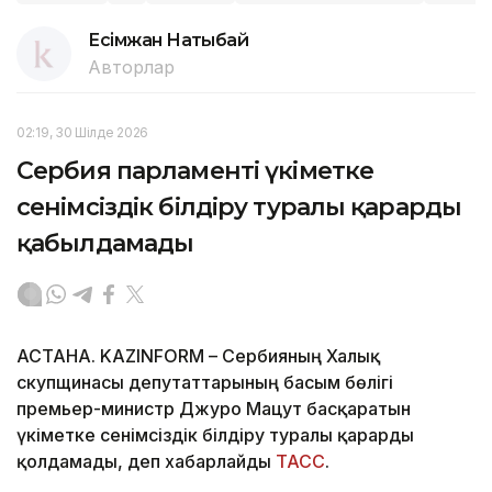
Есімжан Нақтыбай
Авторлар
02:19, 30 Шілде 2026
Сербия парламенті үкіметке
сенімсіздік білдіру туралы қарарды
қабылдамады
АСТАНА. KAZINFORM – Сербияның Халық
скупщинасы депутаттарының басым бөлігі
премьер-министр Джуро Мацут басқаратын
үкіметке сенімсіздік білдіру туралы қарарды
қолдамады, деп хабарлайды
ТАСС
.