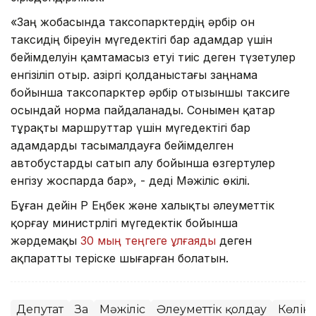
«Заң жобасында таксопарктердің әрбір он
таксидің біреуін мүгедектігі бар адамдар үшін
бейімделуін қамтамасыз етуі тиіс деген түзетулер
енгізіліп отыр. Қазіргі қолданыстағы заңнама
бойынша таксопарктер әрбір отызыншы таксиге
осындай норма пайдаланады. Сонымен қатар
тұрақты маршруттар үшін мүгедектігі бар
адамдарды тасымалдауға бейімделген
автобустарды сатып алу бойынша өзгертулер
енгізу жоспарда бар», - деді Мәжіліс өкілі.
Бұған дейін ҚР Еңбек және халықты әлеуметтік
қорғау министрлігі мүгедектік бойынша
жәрдемақы
30 мың теңгеге ұлғаяды
деген
ақпаратты теріске шығарған болатын.
Депутат
Заң
Мәжіліс
Әлеуметтік қолдау
Көлік