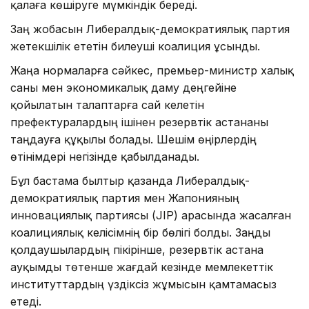
қалаға көшіруге мүмкіндік береді.
Заң жобасын Либералдық-демократиялық партия
жетекшілік ететін билеуші коалиция ұсынды.
Жаңа нормаларға сәйкес, премьер-министр халық
саны мен экономикалық даму деңгейіне
қойылатын талаптарға сай келетін
префектуралардың ішінен резервтік астананы
таңдауға құқылы болады. Шешім өңірлердің
өтінімдері негізінде қабылданады.
Бұл бастама былтыр қазанда Либералдық-
демократиялық партия мен Жапонияның
инновациялық партиясы (JIP) арасында жасалған
коалициялық келісімнің бір бөлігі болды. Заңды
қолдаушылардың пікірінше, резервтік астана
ауқымды төтенше жағдай кезінде мемлекеттік
институттардың үздіксіз жұмысын қамтамасыз
етеді.