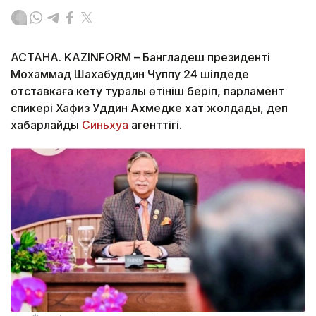
АСТАНА. KAZINFORM – Бангладеш президенті
Мохаммад Шахабуддин Чуппу 24 шілдеде
отставкаға кету туралы өтініш беріп, парламент
спикері Хафиз Уддин Ахмедке хат жолдады, деп
хабарлайды
Синьхуа
агенттігі.