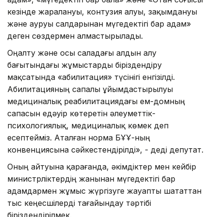
кезінде жаралануы, контузия алуы, зақымдануы
және ауруы салдарынан мүгедектігі бар адам»
деген сөздермен алмастырылады.
Оңалту және осы саладағы алдын алу
бағытындағы жұмыстарды біріздендіру
мақсатында «абилитация» түсінігі енгізілді.
Абилитацияның сапалы ұйымдастырылуы
медициналық реабилитациядағы ем-домның
сапасын едәуір көтеретін әлеуметтік-
психологиялық, медициналық көмек деп
есептейміз. Аталған норма БҰҰ-ның
конвенциясына сәйкестендірілді», - деді депутат.
Оның айтуына қарағанда, әкімдіктер мен кейбір
министрліктердің жанынан мүгедектігі бар
адамдармен жұмыс жүргізуге жауапты шататтан
тыс кеңесшілерді тағайындау тәртібі
біріздендірілмек.