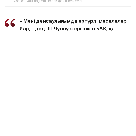
Фото: Бангладеш президенті кеңсесі
– Менің денсаулығымда әртүрлі мәселелер
бар, - деді Ш.Чуппу жергілікті БАҚ-қа
отставкаға кету себебі туралы сұраққа
жауап бере отырып.
Бангладеш Конституциясына сәйкес, Парламент
спикері жаңа президент сайланғанға дейін
президенттің міндетін уақытша атқарады.
Еске сала кетейік, Бангладеште ақпан айында
парламент сайлауы өтті. Бұл – «Z ұрпағы»
көтерілісінен және 2024 жылы премьер-министр
Шейх Хасинаның биліктен кетуінен кейінгі алғашқы
еркін сайлау.
Бұған дейін Бангладеште наразылық білдірушілер
биліктен қуылған премьер-министр Шейх