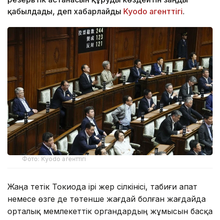
қабылдады, деп хабарлайды
Kyodo агенттігі
.
Фото: Kyodo агенттігі
Жаңа тетік Токиода ірі жер сілкінісі, табиғи апат
немесе өзге де төтенше жағдай болған жағдайда
орталық мемлекеттік органдардың жұмысын басқа