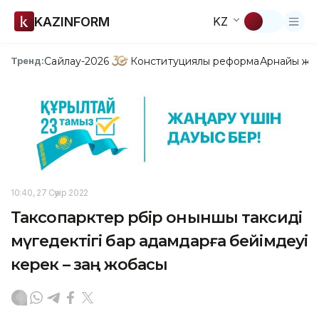
KAZINFORM
KZ
Сайлау-2026
Конституциялық реформа
Арнайы жо
Тренд:
10:40, 27 Сәуір 2022
Таксопарктер әрбір оныншы таксиді
мүгедектігі бар адамдарға бейімдеуі
керек – заң жобасы