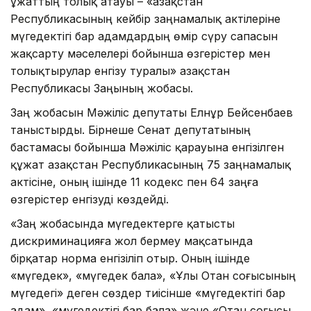
Құжаттың толық атауы – «Қазақстан
Республикасының кейбір заңнамалық актілеріне
мүгедектігі бар адамдардың өмір сүру сапасын
жақсарту мәселелері бойынша өзгерістер мен
толықтырулар енгізу туралы» Қазақстан
Республикасы Заңының жобасы.
Заң жобасын Мәжіліс депутаты Елнұр Бейсенбаев
таныстырды. Бірнеше Сенат депутатының
бастамасы бойынша Мәжіліс қарауына енгізілген
құжат Қазақстан Республикасының 75 заңнамалық
актісіне, оның ішінде 11 кодекс пен 64 заңға
өзгерістер енгізуді көздейді.
«Заң жобасында мүгедектерге қатысты
дискриминацияға жол бермеу мақсатында
бірқатар норма енгізіліп отыр. Оның ішінде
«мүгедек», «мүгедек бала», «Ұлы Отан соғысының
мүгедегі» деген сөздер тиісінше «мүгедектігі бар
адам», «мүгедектігі бар бала» және «Отан соғысы