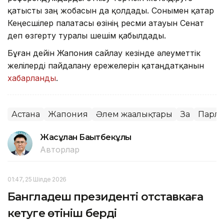
қатысты заң жобасын да қолдады. Сонымен қатар
Кеңесшілер палатасы өзінің ресми атауын Сенат
деп өзгерту туралы шешім қабылдады.
Бұған дейін Жапония сайлау кезінде әлеуметтік
желілерді пайдалану ережелерін қатаңдатқанын
хабарланды
.
Астана
Жапония
Әлем жаңалықтары
Заң
Парла
Жасұлан Бақытбекұлы
Авторлар
01:47, 25 Шілде 2026
Бангладеш президенті отставкаға
кетуге өтініш берді