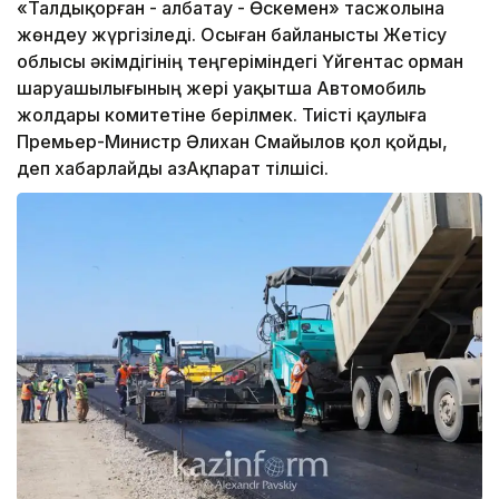
«Талдықорған - Қалбатау - Өскемен» тасжолына
жөндеу жүргізіледі. Осыған байланысты Жетісу
облысы әкімдігінің теңгеріміндегі Үйгентас орман
шаруашылығының жері уақытша Автомобиль
жолдары комитетіне берілмек. Тиісті қаулыға
Премьер-Министр Әлихан Смайылов қол қойды,
деп хабарлайды ҚазАқпарат тілшісі.