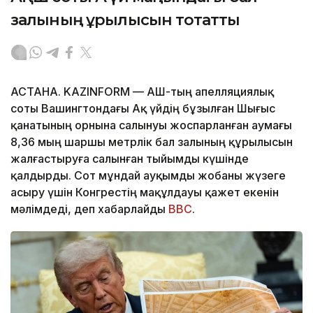
залының құрылысын тоқтатты
АСТАНА. KAZINFORM — АҚШ-тың апелляциялық
соты Вашингтондағы Ақ үйдің бұзылған Шығыс
қанатының орнына салынуы жоспарланған аумағы
8,36 мың шаршы метрлік бал залының құрылысын
жалғастыруға салынған тыйымды күшінде
қалдырды. Сот мұндай ауқымды жобаны жүзеге
асыру үшін Конгрестің мақұлдауы қажет екенін
мәлімдеді, деп хабарлайды
BBC
.