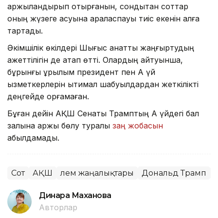
қаржыландырып отырғанын, сондықтан соттар
оның жүзеге асуына араласпауы тиіс екенін алға
тартады.
Әкімшілік өкілдері Шығыс қанатты жаңғыртудың
қажеттілігін де атап өтті. Олардың айтуынша,
бұрынғы құрылым президент пен Ақ үй
қызметкерлерін ықтимал шабуылдардан жеткілікті
деңгейде қорғамаған.
Бұған дейін АҚШ Сенаты Трамптың Ақ үйдегі бал
залына қаржы бөлу туралы
заң жобасын
қабылдамады.
Сот
АҚШ
Әлем жаңалықтары
Дональд Трамп
Динара Маханова
Авторлар