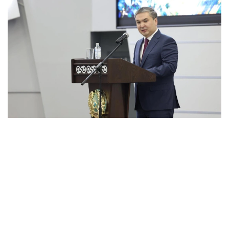
Фото: ҚР Өнеркәсіп және құрылыс министрлігі
Салтанатты жиында министр құрылысшылардың
кәсіби біліктілігі, жауапкершілігі мен қажырлы
еңбегінің елдің әлеуметтік-экономикалық дамуына
қосып отырған үлесін ерекше атап өтті.
Министрдің айтуынша, өткен жылы Қазақстанда 20