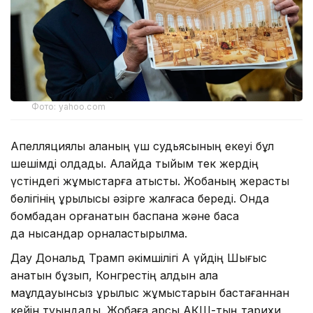
Фото: yahoo.com
Апелляциялық алқаның үш судьясының екеуі бұл
шешімді қолдады. Алайда тыйым тек жердің
үстіндегі жұмыстарға қатысты. Жобаның жерасты
бөлігінің құрылысы әзірге жалғаса береді. Онда
бомбадан қорғанатын баспана және басқа
да нысандар орналастырылмақ.
Дау Дональд Трамп әкімшілігі Ақ үйдің Шығыс
қанатын бұзып, Конгрестің алдын ала
мақұлдауынсыз құрылыс жұмыстарын бастағаннан
кейін туындады. Жобаға қарсы АҚШ-тың тарихи