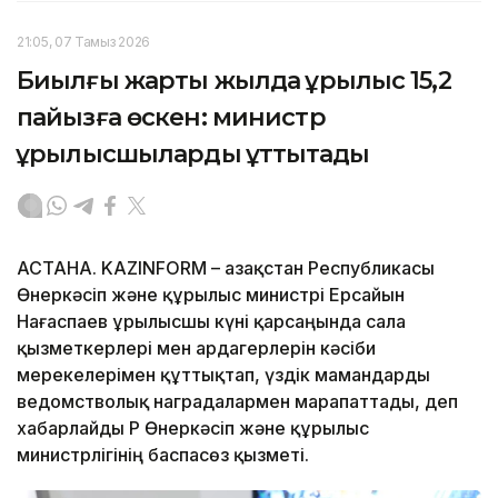
21:05, 07 Тамыз 2026
Биылғы жарты жылда құрылыс 15,2
пайызға өскен: министр
құрылысшыларды құттықтады
АСТАНА. KAZINFORM – Қазақстан Республикасы
Өнеркәсіп және құрылыс министрі Ерсайын
Нағаспаев Құрылысшы күні қарсаңында сала
қызметкерлері мен ардагерлерін кәсіби
мерекелерімен құттықтап, үздік мамандарды
ведомстволық наградалармен марапаттады, деп
хабарлайды ҚР Өнеркәсіп және құрылыс
министрлігінің баспасөз қызметі.