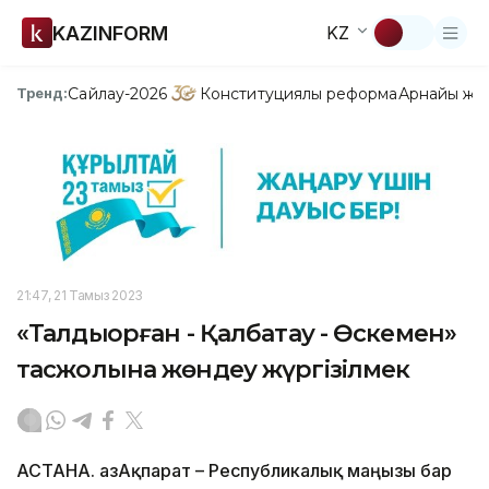
KAZINFORM
KZ
Сайлау-2026
Конституциялық реформа
Арнайы жо
Тренд:
21:47, 21 Тамыз 2023
«Талдықорған - Қалбатау - Өскемен»
тасжолына жөндеу жүргізілмек
АСТАНА. ҚазАқпарат – Республикалық маңызы бар