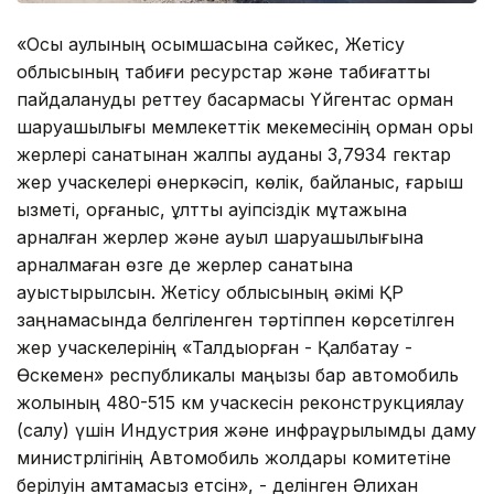
«Осы қаулының қосымшасына сәйкес, Жетісу
облысының табиғи ресурстар және табиғатты
пайдалануды реттеу басқармасы Үйгентас орман
шаруашылығы мемлекеттік мекемесінің орман қоры
жерлері санатынан жалпы ауданы 3,7934 гектар
жер учаскелерi өнеркәсіп, көлік, байланыс, ғарыш
қызметі, қорғаныс, ұлттық қауіпсіздік мұқтажына
арналған жерлер және ауыл шаруашылығына
арналмаған өзге де жерлер санатына
ауыстырылсын. Жетісу облысының әкімі ҚР
заңнамасында белгіленген тәртіппен көрсетілген
жер учаскелерінің «Талдықорған - Қалбатау -
Өскемен» республикалық маңызы бар автомобиль
жолының 480-515 км учаскесін реконструкциялау
(салу) үшін Индустрия және инфрақұрылымдық даму
министрлігінің Автомобиль жолдары комитетіне
берілуін қамтамасыз етсін», - делінген Әлихан