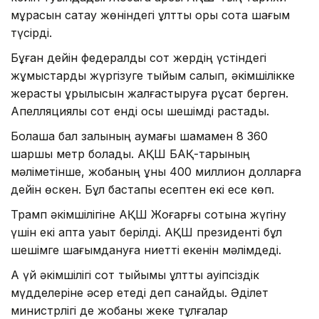
мұрасын сақтау жөніндегі ұлттық қоры сотқа шағым
түсірді.
Бұған дейін федералдық сот жердің үстіндегі
жұмыстарды жүргізуге тыйым салып, әкімшілікке
жерасты құрылысын жалғастыруға рұқсат берген.
Апелляциялық сот енді осы шешімді растады.
Болашақ бал залының аумағы шамамен 8 360
шаршы метр болады. АҚШ БАҚ-тарының
мәліметінше, жобаның құны 400 миллион долларға
дейін өскен. Бұл бастапқы есептен екі есе көп.
Трамп әкімшілігіне АҚШ Жоғарғы сотына жүгіну
үшін екі апта уақыт берілді. АҚШ президенті бұл
шешімге шағымдануға ниетті екенін мәлімдеді.
Ақ үй әкімшілігі сот тыйымы ұлттық қауіпсіздік
мүдделеріне әсер етеді деп санайды. Әділет
министрлігі де жобаны жеке тұлғалар