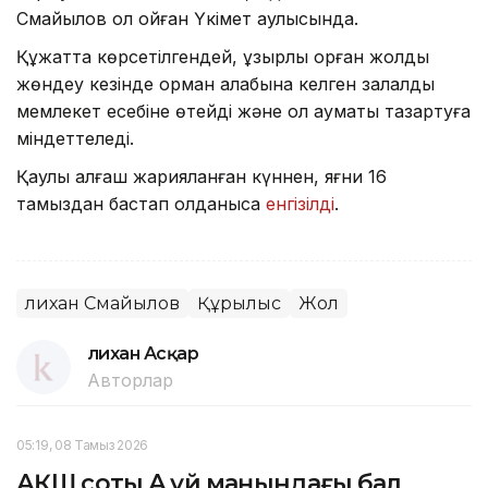
Смайылов қол қойған Үкімет қаулысында.
Құжатта көрсетілгендей, құзырлы орған жолды
жөндеу кезінде орман алқабына келген залалды
мемлекет есебіне өтейді және ол аумақты тазартуға
міндеттеледі.
Қаулы алғаш жарияланған күннен, яғни 16
тамыздан бастап қолданысқа
енгізілді
.
Әлихан Смайылов
Құрылыс
Жол
Әлихан Асқар
Авторлар
05:19, 08 Тамыз 2026
АҚШ соты Ақ үй маңындағы бал