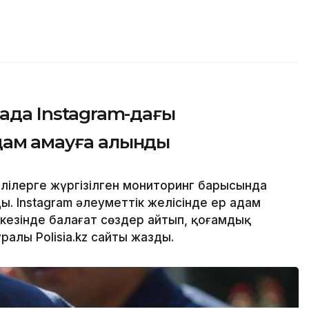
нада Instagram-дағы
ам қамауға алынды
лілерге жүргізілген мониторинг барысында
. Instagram әлеуметтік желісінде ер адам
кезінде балағат сөздер айтып, қоғамдық
уралы Polisia.kz сайты жазды.