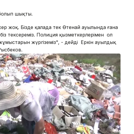
 болып шықты.
жер жоқ. Бізде қалада тек Өтенай ауылында ғана
нді біз тексереміз. Полиция қызметкерлерімен ол
 жұмыстарын жүргіземіз", - дейді Еркін ауылдық
Рысбеков.