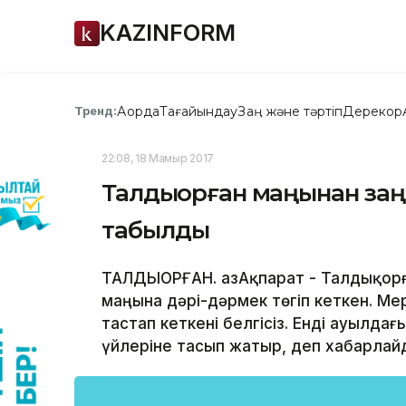
KAZINFORM
Ақорда
Тағайындау
Заң және тәртіп
Дерекқор
Тренд:
22:08, 18 Мамыр 2017
Талдықорған маңынан заң
табылды
ТАЛДЫҚОРҒАН. ҚазАқпарат - Талдықор
маңына дәрі-дәрмек төгіп кеткен. Мер
тастап кеткені белгісіз. Енді ауылда
үйлеріне тасып жатыр, деп хабарлайды