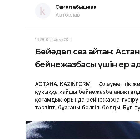
Самал Қабышева
Авторлар
16:28, 04 Тамыз 2026
Бейәдеп сөз айтқан: Аста
бейнежазбасы үшін ер ад
АСТАНА. KAZINFORM — Әлеуметтік же
құқыққа қайшы бейнежазба анықталды
қоғамдық орында бейнежазба түсіру 
тәртіпті бұзғаны белгілі болды. Бұл т