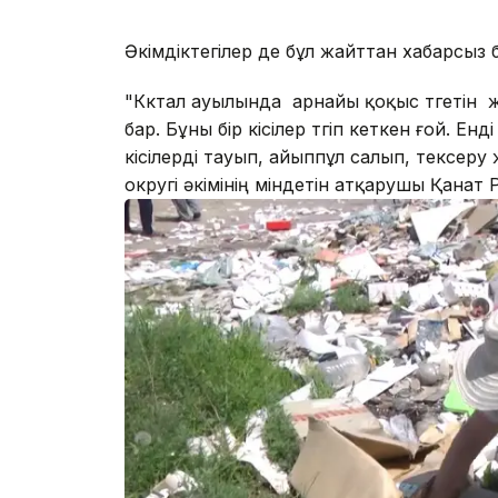
Әкімдіктегілер де бұл жайттан хабарсыз
"Көктал ауылында арнайы қоқыс төгетін 
бар. Бұны бір кісілер төгіп кеткен ғой. Е
кісілерді тауып, айыппұл салып, тексеру
округі әкімінің міндетін атқарушы Қанат 