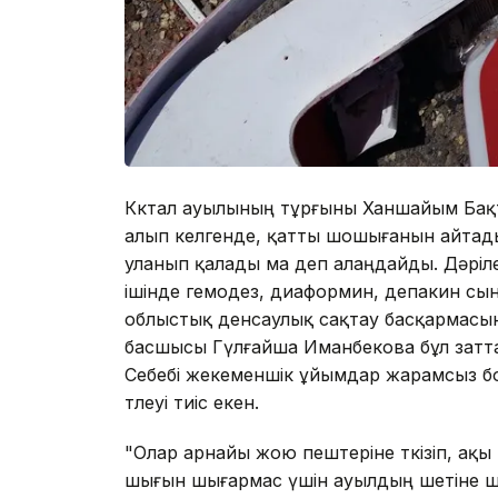
Көктал ауылының тұрғыны Ханшайым Бақты
алып келгенде, қатты шошығанын айтады
уланып қалады ма деп алаңдайды. Дәрі
ішінде гемодез, диаформин, депакин сын
облыстық денсаулық сақтау басқармасынд
басшысы Гүлғайша Иманбекова бұл заттар
Себебі жекеменшік ұйымдар жарамсыз бо
төлеуі тиіс екен.
"Олар арнайы жою пештеріне өткізіп, ақы 
шығын шығармас үшін ауылдың шетіне ш