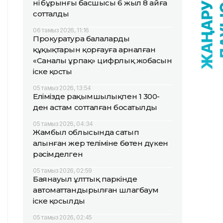
нің бұрынғы басшысы 6 жыл 8 айға
сотталды
06 тамыз 2026, 11:16
Прокуратура балалардың
құқықтарын қорғауға арналған
«Саналы ұрпақ» цифрлық жобасын
іске қосты
05 тамыз 2026, 13:54
Елімізде рақымшылықпен 1 300-
ден астам сотталған босатылды
05 тамыз 2026, 04:34
Жамбыл облысында сатып
алынған жер теліміне бөтен дүкен
рәсімделген
05 тамыз 2026, 02:59
Баянауыл ұлттық паркінде
автоматтандырылған шлагбаум
іске қосылды
05 тамыз 2026, 02:45