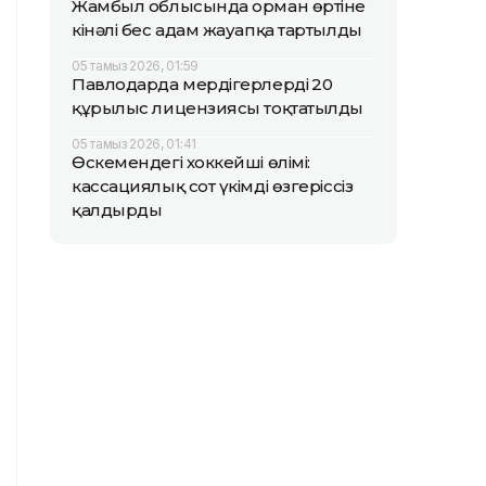
Жамбыл облысында орман өртіне
кінәлі бес адам жауапқа тартылды
05 тамыз 2026, 01:59
Павлодарда мердігерлердің 20
құрылыс лицензиясы тоқтатылды
05 тамыз 2026, 01:41
Өскемендегі хоккейші өлімі:
кассациялық сот үкімді өзгеріссіз
қалдырды