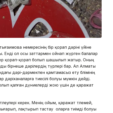
ғаимова немересінің бір қорап дәріні үйіне
. Енді ол осы заттармен ойнап жүрген балалар
лер қорап-қорап болып шашылып жатыр. Оның
ды бірнеше дәрілердің түрлері бар. Ал Алматы
ағы дәрі-дәрмекпен қамтамасыз ету бөлімінің
 дәріханаларға тиесілі болуы мүмкін дейді.
лып қалған дүниелерді жою үшін де қаражат
төлеулері керек. Менің ойым, қаражат төлемей,
ығарып, лақтырып тастау оларға тиімді болуы