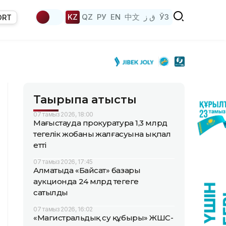
KZ
QZ
РУ
EN
中文
ق ز
ЎЗ
ORT
Тақырыпқа қатысты
07 тамыз 2026, 18:00
Маңғыстауда прокуратура 1,3 млрд
теңгелік жобаның жалғасуына ықпал
етті
07 тамыз 2026, 17:45
Алматыда «Байсат» базары
аукционда 24 млрд теңгеге
сатылды
07 тамыз 2026, 16:02
«Магистральдық су құбыры» ЖШС-