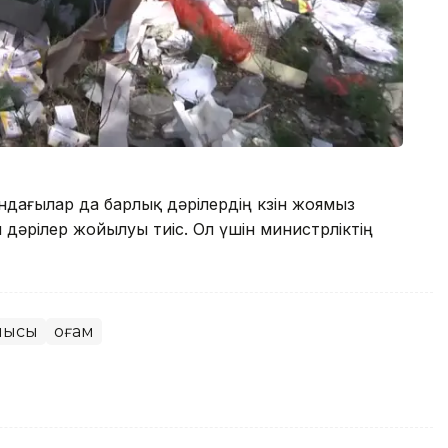
дағылар да барлық дәрілердің көзін жоямыз
ен дәрілер жойылуы тиіс. Ол үшін министрліктің
лысы
Қоғам