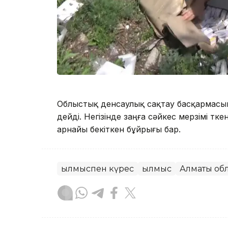
Облыстық денсаулық сақтау басқармасын
дейді. Негізінде заңға сәйкес мерзімі өтк
арнайы бекіткен бұйрығы бар.
Қылмыспен күрес
Қылмыс
Алматы об