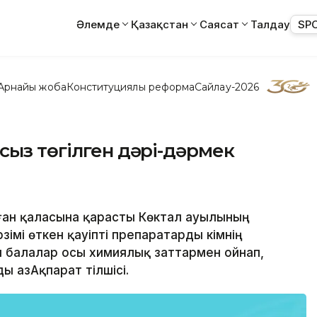
Әлемде
Қазақстан
Саясат
Талдау
SP
Арнайы жоба
Конституциялық реформа
Сайлау-2026
сыз төгілген дәрі-дәрмек
ған қаласына қарасты Көктал ауылының
зімі өткен қауіпті препаратарды кімнің
ғы балалар осы химиялық заттармен ойнап,
 ҚазАқпарат тілшісі.