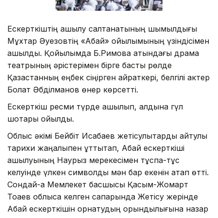
Ескерткіштің ашылу салтанатының шымылдығы
Мұхтар Әуезовтің «Абай» қойылымының үзіндісімен
ашылды. Қойылымда Б.Римова атындағы драма
театрының әрістерімен бірге басты рөлде
Қазақстанның еңбек сіңірген қайраткері, белгілі актер
Болат Әбділманов өнер көрсетті.
Ескерткіш ресми түрде ашылып, алдына гүл
шоқтары қойылды.
Облыс әкімі Бейбіт Исабаев жетісулықтарды айтулы
тарихи жаңалықпен құттықтап, Абай ескерткіші
ашылуының Наурыз мерекесімен тұспа-тұс
келуінде үлкен символдық мән бар екенін атап өтті.
Сондай-ақ Мемлекет басшысы Қасым-Жомарт
Тоқаев облысқа келген сапарында Жетісу жерінде
Абай ескерткішін орнатудың орындылығына назар