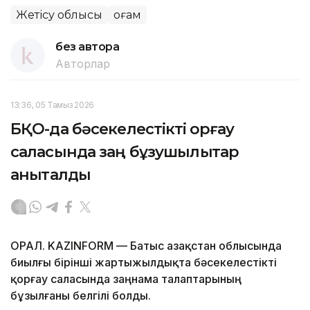
Жетісу облысы
Қоғам
без автора
Авторлар
13:36, 05 Тамыз 2026
БҚО-да бәсекелестікті қорғау
саласында заң бұзушылықтар
анықталды
ОРАЛ. KAZINFORM — Батыс Қазақстан облысында
биылғы бірінші жартыжылдықта бәсекелестікті
қорғау саласында заңнама талаптарының
бұзылғаны белгілі болды.