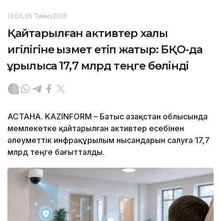
13:00, 05 Тамыз 2026
Қайтарылған активтер халық
игілігіне қызмет етіп жатыр: БҚО-да
құрылысқа 17,7 млрд теңге бөлінді
АСТАНА. KAZINFORM – Батыс Қазақстан облысында
мемлекетке қайтарылған активтер есебінен
әлеуметтік инфрақұрылым нысандарын салуға 17,7
млрд теңге бағытталды.