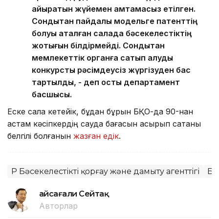
айыратын жүйемен қамтамасыз етілген.
Сондықтан пайдалы модельге патенттің
болуы аталған салада бәсекелестіктің
жоқтығын білдірмейді. Сондықтан
мемлекеттік органға сатып алуды
конкурстық рәсімдеусіз жүргізуден бас
тартылды, - деп қосты департамент
басшысы.
Еске сала кетейік, бұдан бұрын БҚО-да 90-нан
астам кәсіпкердің сауда бағасын асырып сатқаны
белгілі болғанын
жазған едік
.
ҚР Бәсекелестікті қорғау және дамыту агенттігі
Ба
Ғайсағали Сейтақ
Авторлар