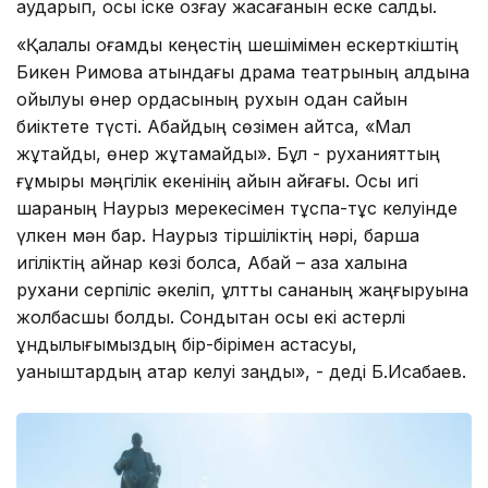
аударып, осы іске қозғау жасағанын еске салды.
«Қалалық қоғамдық кеңестің шешімімен ескерткіштің
Бикен Римова атындағы драма театрының алдына
қойылуы өнер ордасының рухын одан сайын
биіктете түсті. Абайдың сөзімен айтсақ, «Мал
жұтайды, өнер жұтамайды». Бұл - руханияттың
ғұмыры мәңгілік екенінің айқын айғағы. Осы игі
шараның Наурыз мерекесімен тұспа-тұс келуінде
үлкен мән бар. Наурыз тіршіліктің нәрі, барша
игіліктің қайнар көзі болса, Абай – қазақ халқына
рухани серпіліс әкеліп, ұлттық сананың жаңғыруына
жолбасшы болды. Сондықтан осы екі қастерлі
құндылығымыздың бір-бірімен астасуы,
қуаныштардың қатар келуі заңды», - деді Б.Исабаев.