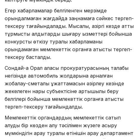
Егер хабарламалар белгіленген мерзімде
орындалмаған жағдайда заңнамаға сәйкес тергеп-
тексеру тағайындалады. Мысалы, қазіргі кезде қатты
тұрмыстық қалдықтарды шығару қызметтері бойынша
конкурсты өткізу туралы хабарламаны
орындамаған мемлекеттік органға қатысты тергеп-
тексеру басталды.
Сондай-ақ Орал қаласы прокуратурасының талабы
негізінде автомобиль жолдарына арналған
жобалау-сметалық құжаттамасын әзірлеу кезінде
жекелеген нарық субъектісіне артықшылық беру
белгілері бойынша мемлекеттік органға қатысты
тергеп-тексеру тағайындалды.
Мемлекеттік органдардың мемлекеттік сатып
алуды бір көзден алу тәсілімен жүзеге асыру
мүмкіндігін қарау туралы өтінішін қарау департамент