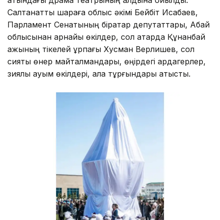
атындағы драма театрының алдына қойылды.
Салтанатты шараға облыс әкімі Бейбіт Исабаев,
Парламент Сенатының бірқатар депутаттары, Абай
облысынан арнайы өкілдер, сол қатарда Құнанбай
қажының тікелей ұрпағы Хусман Верлишев, сол
сияқты өнер майталмандары, өңірдегі ардагерлер,
зиялы қауым өкілдері, қала тұрғындары қатысты.