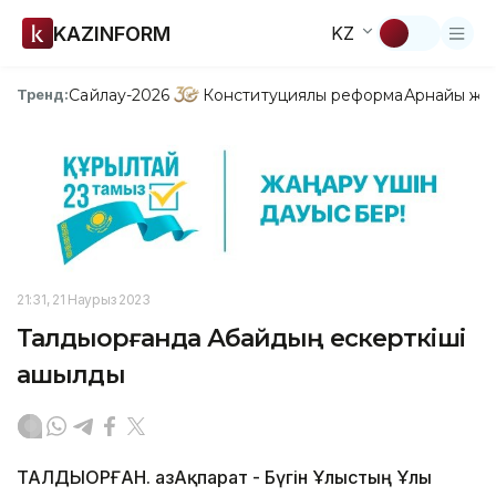
KAZINFORM
KZ
Сайлау-2026
Конституциялық реформа
Арнайы жо
Тренд:
21:31, 21 Наурыз 2023
Талдықорғанда Абайдың ескерткіші
ашылды
ТАЛДЫҚОРҒАН. ҚазАқпарат - Бүгін Ұлыстың Ұлы