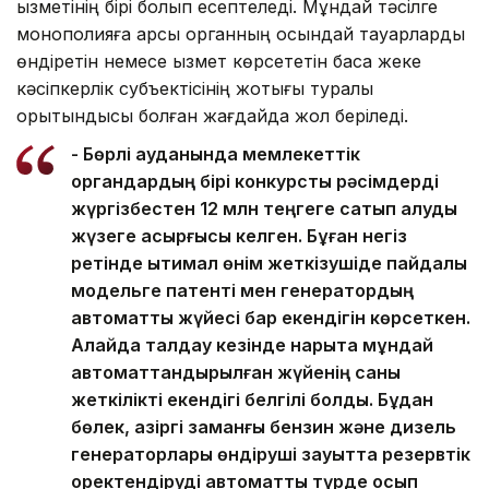
қызметінің бірі болып есептеледі. Мұндай тәсілге
монополияға қарсы органның осындай тауарларды
өндіретін немесе қызмет көрсететін басқа жеке
кәсіпкерлік субъектісінің жоқтығы туралы
қорытындысы болған жағдайда жол беріледі.
- Бөрлі ауданында мемлекеттік
органдардың бірі конкурстық рәсімдерді
жүргізбестен 12 млн теңгеге сатып алуды
жүзеге асырғысы келген. Бұған негіз
ретінде ықтимал өнім жеткізушіде пайдалы
модельге патенті мен генератордың
автоматты жүйесі бар екендігін көрсеткен.
Алайда талдау кезінде нарықта мұндай
автоматтандырылған жүйенің саны
жеткілікті екендігі белгілі болды. Бұдан
бөлек, қазіргі заманғы бензин және дизель
генераторлары өндіруші зауытта резервтік
қоректендіруді автоматты түрде қосып