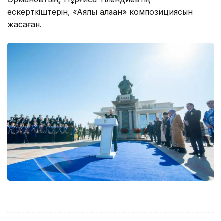
ескерткіштерін, «Аялы алақан» композициясын
жасаған.