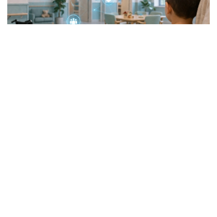
Фото: Еңбек және халықты әлеуметтік қорғау министрлігі
Бұл есептегі жай ғана сан емес. Бұл – ауыл
тұрғындарының күнделікті тұрмысын жақсартып
жатқан ауруханалар, фельдшерлік-акушерлік
пункттер (ФАП) және ауыз су құбырлары.
Бүгінгі таңда осы қаражат есебінен жалпы құны 4,9
млрд теңге болатын 23 нысан пайдалануға берілді,
тағы 4 жоба жүзеге асырылу кезеңінде.
Пайдалануға берілген нысандардың бірі – Сырым
ауданының Шағырлой ауылындағы жаңа