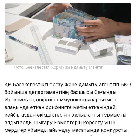
Фото: Бәсекелестікті қорғау және дамыту агенттігі
ҚР Бәсекелестікті қорғау және дамыту агенттігі БҚО
бойынша департаментінің басшысы Сағындық
Ирғалиевтің өңірлік коммуникациялар қызметі
алаңында өткен брифингте мәлім еткеніндей,
кейбір аудан әкімдіктерінің халыққа қатты тұрмыстық
қалдықтарды шығару қызметтерін көрсету үшін
мердігер ұйымды айқындау мақсатында конкурсты