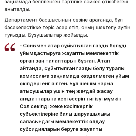
заңнамада белгіленген тәртіпке сәйкес өткізбегені
анықталды.
Департамент басшысының сөзіне қарағанда, бұл
бәсекелестікке теріс әсер етіп, оның шектелу қаупін
туғызды. Бұзушылықтар жойылды.
- Сонымен қатар сұйытылған газды бөлуді
ұйымдастыруға жауапты мемлекеттік
орган заң талаптарын бұзған. Атап
айтқанда, сұйытылған газды бөлу туралы
комиссияға заңнамада көзделмеген ұйым
өкілдері енгізілген. Бұл шешім нарыққа
қатысушылар үшін тең жағдай жасау
қағидаттарына кері әсерін тигізуі мүмкін.
Сол секілді жеке кәсіпкерлік
субъектілеріне балық шаруашылығы
саласындағы мемлекеттік қолдау
субсидияларын беруге жауапты