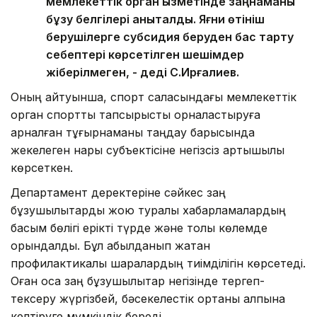
мемлекеттік орган қызметінде заңнаманы
бұзу белгілері анықталды. Яғни өтініш
берушілерге субсидия беруден бас тарту
себептері көрсетілген шешімдер
жіберілмеген, - деді С.Ирғалиев.
Оның айтуынша, спорт саласындағы мемлекеттік
орган спорттық тапсырысты орналастыруға
арналған тұғырнаманы таңдау барысында
жекелеген нарық субъектісіне негізсіз артықшылық
көрсеткен.
Департамент деректеріне сәйкес заң
бұзушылықтарды жою туралы хабарламалардың
басым бөлігі ерікті түрде және толық көлемде
орындалды. Бұл қабылданып жатқан
профилактикалық шаралардың тиімділігін көрсетеді.
Оған қоса заң бұзушылықтар негізінде тергеп-
тексеру жүргізбей, бәсекелестік ортаны қалпына
келтіруге мүмкіндік береді.