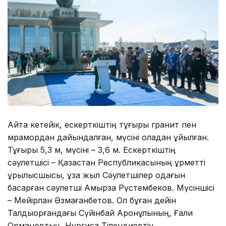
Айта кетейік, ескерткіштің тұғыры гранит пен
мрамордан дайындалған, мүсіні қоладан құйылған.
Тұғыры 5,3 м, мүсіні – 3,6 м. Ескерткіштің
сәулетшісі – Қазақстан Республикасының құрметті
құрылысшысы, ұзақ жыл Сәулетшілер одағын
басқарған сәулетші Ақмырза Рүстембеков. Мүсіншісі
– Мейірлан Әзмағанбетов. Ол бұған дейін
Талдықорғандағы Сүйінбай Аронұлының, Ғали
Ормановтың, Нұрғиса Тілендиевтің