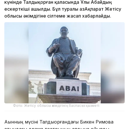
күнінде Талдықорған қаласында Ұлы Абайдың
ескерткіші ашылды. Бұл туралы ҚазАқпарат Жетісу
облысы әкімдігіне сілтеме жасап хабарлайды.
Фото: Жетісу облысы әкімдігінің баспасөз қызметі
Ақынның мүсіні Талдықорғандағы Бикен Римова